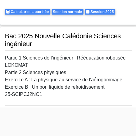
Calculatrice
Rattrapages
Annee
Calculatrice autorisée
Session normale
Session 2025
Autorisee
Bac 2025 Nouvelle Calédonie Sciences
ingénieur
Partie 1 Sciences de l'ingénieur : Rééducation robotisée
LOKOMAT
Partie 2 Sciences physiques :
Exercice A : La physique au service de l'aérogommage
Exercice B : Un bon liquide de refroidissement
25-SCIPCJ2NC1
Calculatrice
Rattrapages
Annee
Calculatrice autorisée
Session normale
Session 2025
Autorisee