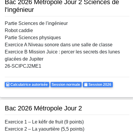
Bac 2026 Métropole Jour 2 Sciences de
l'ingénieur
Partie Sciences de l'ingénieur
Robot caddie
Partie Sciences physiques
Exercice A Niveau sonore dans une salle de classe
Exercice B Mission Juice : percer les secrets des lunes
glacées de Jupiter
26-SCIPCJ2ME1
Calculatrice
Rattrapages
Annee
Calculatrice autorisée
Session normale
Session 2026
Autorisee
Bac 2026 Métropole Jour 2
Exercice 1 – Le kéfir de fruit (9 points)
Exercice 2 – La yaourtière (5,5 points)