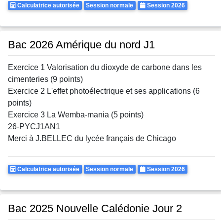
Calculatrice
Rattrapages
Annee
Calculatrice autorisée
Session normale
Session 2026
Autorisee
Bac 2026 Amérique du nord J1
Exercice 1 Valorisation du dioxyde de carbone dans les
cimenteries (9 points)
Exercice 2 L'effet photoélectrique et ses applications (6
points)
Exercice 3 La Wemba-mania (5 points)
26-PYCJ1AN1
Merci à J.BELLEC du lycée français de Chicago
Calculatrice
Rattrapages
Annee
Calculatrice autorisée
Session normale
Session 2026
Autorisee
Bac 2025 Nouvelle Calédonie Jour 2