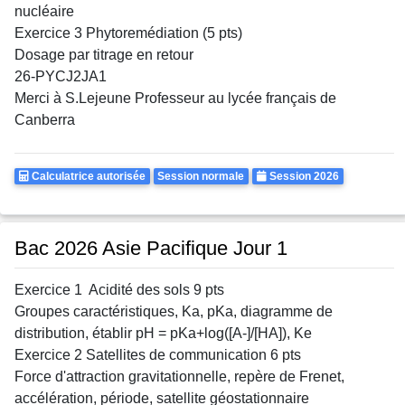
nucléaire
Exercice 3 Phytoremédiation (5 pts)
Dosage par titrage en retour
26-PYCJ2JA1
Merci à S.Lejeune Professeur au lycée français de
Canberra
Calculatrice
Rattrapages
Annee
Calculatrice autorisée
Session normale
Session 2026
Autorisee
Bac 2026 Asie Pacifique Jour 1
Exercice 1 Acidité des sols 9 pts
Groupes caractéristiques, Ka, pKa, diagramme de
distribution, établir pH = pKa+log([A-]/[HA]), Ke
Exercice 2 Satellites de communication 6 pts
Force d'attraction gravitationnelle, repère de Frenet,
accélération, période, satellite géostationnaire