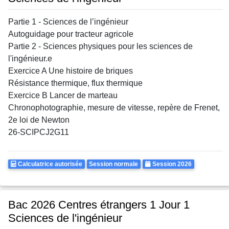
Partie 1 - Sciences de l’ingénieur
Autoguidage pour tracteur agricole
Partie 2 - Sciences physiques pour les sciences de
l'ingénieur.e
Exercice A Une histoire de briques
Résistance thermique, flux thermique
Exercice B Lancer de marteau
Chronophotographie, mesure de vitesse, repère de Frenet,
2e loi de Newton
26-SCIPCJ2G11
Calculatrice
Rattrapages
Annee
Calculatrice autorisée
Session normale
Session 2026
Autorisee
Bac 2026 Centres étrangers 1 Jour 1
Sciences de l'ingénieur