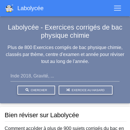
Aller
Labolycée
au
contenu
principal
Labolycée - Exercices corrigés de bac
physique chimie
Plus de 800 Exercices corrigés de bac physique chimie,
classés par thème, centre d'examen et année pour réviser
tout au long de l'année.
CHERCHER
EXERCICE AU HASARD
Bien réviser sur Labolycée
Comment accéder à plus de 900 sujets corrigés du bac en