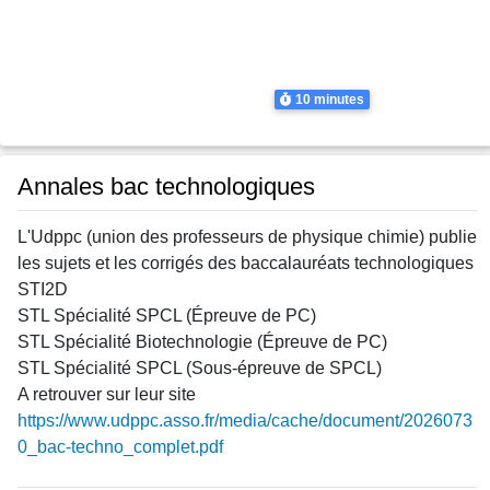
Thème
Tale Spécialité Physique Chimie
Tale Spécialité Physique Chimie
Tale Spécialité Physique Chimie
Tale Spécialité Physique Chimie
Durée
10 minutes
Annales bac technologiques
L'Udppc (union des professeurs de physique chimie) publie
les sujets et les corrigés des baccalauréats technologiques
STI2D
STL Spécialité SPCL (Épreuve de PC)
STL Spécialité Biotechnologie (Épreuve de PC)
STL Spécialité SPCL (Sous-épreuve de SPCL)
A retrouver sur leur site
https://www.udppc.asso.fr/media/cache/document/2026073
0_bac-techno_complet.pdf