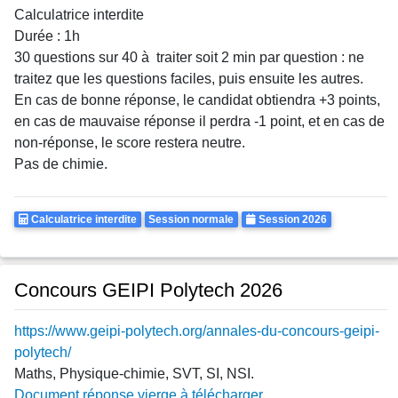
Calculatrice interdite
Durée : 1h
30 questions sur 40 à traiter soit 2 min par question : ne
traitez que les questions faciles, puis ensuite les autres.
En cas de bonne réponse, le candidat obtiendra +3 points,
en cas de mauvaise réponse il perdra -1 point, et en cas de
non-réponse, le score restera neutre.
Pas de chimie.
Calculatrice
Rattrapages
Annee
Calculatrice interdite
Session normale
Session 2026
Autorisee
Concours GEIPI Polytech 2026
https://www.geipi-polytech.org/annales-du-concours-geipi-
polytech/
Maths, Physique-chimie, SVT, SI, NSI.
Document réponse vierge à télécharger.