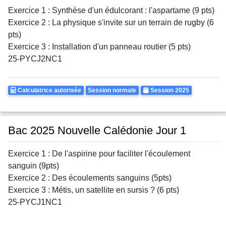
Exercice 1 : Synthèse d'un édulcorant : l'aspartame (9 pts)
Exercice 2 : La physique s'invite sur un terrain de rugby (6
pts)
Exercice 3 : Installation d'un panneau routier (5 pts)
25-PYCJ2NC1
Calculatrice
Rattrapages
Annee
Calculatrice autorisée
Session normale
Session 2025
Autorisee
Bac 2025 Nouvelle Calédonie Jour 1
Exercice 1 : De l'aspirine pour faciliter l'écoulement
sanguin (9pts)
Exercice 2 : Des écoulements sanguins (5pts)
Exercice 3 : Métis, un satellite en sursis ? (6 pts)
25-PYCJ1NC1