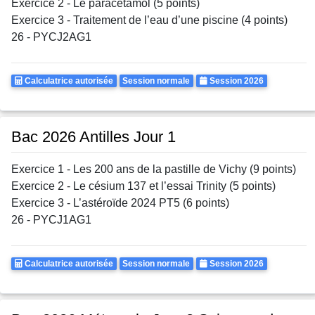
Exercice 2 - Le paracétamol (5 points)
Exercice 3 - Traitement de l’eau d’une piscine (4 points)
26 - PYCJ2AG1
Calculatrice
Rattrapages
Annee
Calculatrice autorisée
Session normale
Session 2026
Autorisee
Bac 2026 Antilles Jour 1
Exercice 1 - Les 200 ans de la pastille de Vichy (9 points)
Exercice 2 - Le césium 137 et l’essai Trinity (5 points)
Exercice 3 - L’astéroïde 2024 PT5 (6 points)
26 - PYCJ1AG1
Calculatrice
Rattrapages
Annee
Calculatrice autorisée
Session normale
Session 2026
Autorisee