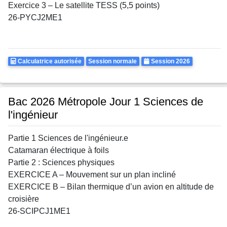
Exercice 3 – Le satellite TESS (5,5 points)
26-PYCJ2ME1
Calculatrice
Rattrapages
Annee
Calculatrice autorisée
Session normale
Session 2026
Autorisee
Bac 2026 Métropole Jour 1 Sciences de
l'ingénieur
Partie 1 Sciences de l'ingénieur.e
Catamaran électrique à foils
Partie 2 : Sciences physiques
EXERCICE A – Mouvement sur un plan incliné
EXERCICE B – Bilan thermique d’un avion en altitude de
croisière
26-SCIPCJ1ME1