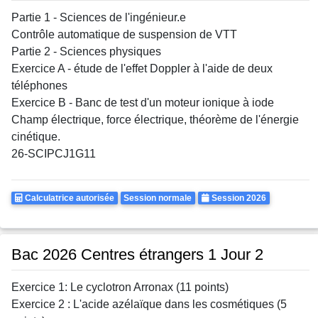
Partie 1 - Sciences de l'ingénieur.e
Contrôle automatique de suspension de VTT
Partie 2 - Sciences physiques
Exercice A - étude de l'effet Doppler à l'aide de deux
téléphones
Exercice B - Banc de test d'un moteur ionique à iode
Champ électrique, force électrique, théorème de l'énergie
cinétique.
26-SCIPCJ1G11
Calculatrice
Rattrapages
Annee
Calculatrice autorisée
Session normale
Session 2026
Autorisee
Bac 2026 Centres étrangers 1 Jour 2
Exercice 1: Le cyclotron Arronax (11 points)
Exercice 2 : L'acide azélaïque dans les cosmétiques (5