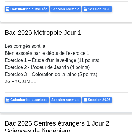
Calculatrice
Rattrapages
Annee
Calculatrice autorisée
Session normale
Session 2026
Autorisee
Bac 2026 Métropole Jour 1
Les corrigés sont là.
Bien essorés par le début de l'exercice 1.
Exercice 1 – Étude d’un lave-linge (11 points)
Exercice 2 - L’odeur de Jasmin (4 points)
Exercice 3 – Coloration de la laine (5 points)
26-PYCJ1ME1
Calculatrice
Rattrapages
Annee
Calculatrice autorisée
Session normale
Session 2026
Autorisee
Bac 2026 Centres étrangers 1 Jour 2
Sciences de l'ingénieur