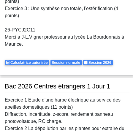
points)
Exercice 3 : Une synthèse non totale, l'estérification (4
points)
26-PYCJ2G11
Merci à J-L.Vigner professeur au lycée La Bourdonnais à
Maurice.
Calculatrice
Rattrapages
Annee
Calculatrice autorisée
Session normale
Session 2026
Autorisee
Bac 2026 Centres étrangers 1 Jour 1
Exercice 1 Etude d'une harpe électrique au service des
abeilles domestiques (11 points)
Diffraction, incertitude, z-score, rendement panneau
photovoltaïque, RC charge.
Exercice 2 La dépollution par les plantes pour extraire du