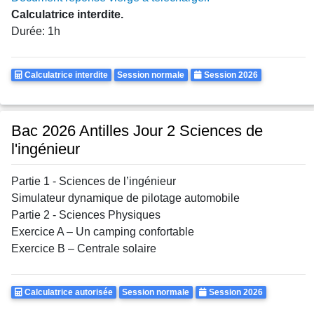
Calculatrice interdite.
Durée: 1h
Calculatrice
Rattrapages
Annee
Calculatrice interdite
Session normale
Session 2026
Autorisee
Bac 2026 Antilles Jour 2 Sciences de
l'ingénieur
Partie 1 - Sciences de l’ingénieur
Simulateur dynamique de pilotage automobile
Partie 2 - Sciences Physiques
Exercice A – Un camping confortable
Exercice B – Centrale solaire
Calculatrice
Rattrapages
Annee
Calculatrice autorisée
Session normale
Session 2026
Autorisee