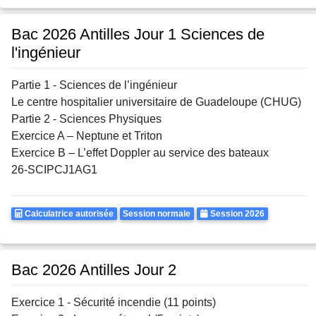
Bac 2026 Antilles Jour 1 Sciences de
l'ingénieur
Partie 1 - Sciences de l’ingénieur
Le centre hospitalier universitaire de Guadeloupe (CHUG)
Partie 2 - Sciences Physiques
Exercice A – Neptune et Triton
Exercice B – L’effet Doppler au service des bateaux
26-SCIPCJ1AG1
Calculatrice
Rattrapages
Annee
Calculatrice autorisée
Session normale
Session 2026
Autorisee
Bac 2026 Antilles Jour 2
Exercice 1 - Sécurité incendie (11 points)