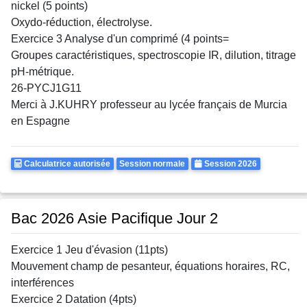
nickel (5 points)
Oxydo-réduction, électrolyse.
Exercice 3 Analyse d'un comprimé (4 points=
Groupes caractéristiques, spectroscopie IR, dilution, titrage
pH-métrique.
26-PYCJ1G11
Merci à J.KUHRY professeur au lycée français de Murcia
en Espagne
Calculatrice
Rattrapages
Annee
Calculatrice autorisée
Session normale
Session 2026
Autorisee
Bac 2026 Asie Pacifique Jour 2
Exercice 1 Jeu d'évasion (11pts)
Mouvement champ de pesanteur, équations horaires, RC,
interférences
Exercice 2 Datation (4pts)