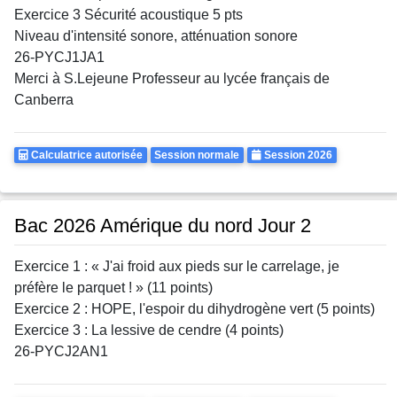
Exercice 3 Sécurité acoustique 5 pts
Niveau d'intensité sonore, atténuation sonore
26-PYCJ1JA1
Merci à S.Lejeune Professeur au lycée français de
Canberra
Calculatrice
Rattrapages
Annee
Calculatrice autorisée
Session normale
Session 2026
Autorisee
Bac 2026 Amérique du nord Jour 2
Exercice 1 : « J'ai froid aux pieds sur le carrelage, je
préfère le parquet ! » (11 points)
Exercice 2 : HOPE, l'espoir du dihydrogène vert (5 points)
Exercice 3 : La lessive de cendre (4 points)
26-PYCJ2AN1