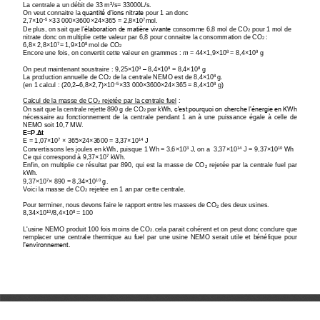
La centrale a un débit de 33 m
/s= 33000L/s. 
3
On veut connaitre la 
quantité d’ions nitrate 
pour 1 an donc 
2
,
7
×
10
×
33
000
×
3600
×
24
×
365
= 2
,
8
×
10
mol.
–
5 
7
De plus, on sait que 
l’élaboration de matière vivante
consomme 6
,
8 mol de CO
pour
1 mol de 
2
nitrate donc
o
n multiplie cette valeur par 6
,
8 pour connaitre la consommation de CO
: 
2 
6
,
8
×
2
,
8
×
10
= 1
,
9
×
10
mol
de CO
7
8 
2
Encore une fois, on convertit cette valeur en grammes : 
m
=
44
×
1
,
9
×
10
= 8
,
4
×
10
g
8 
9
On peut maintenant soustraire : 9
,25×
10
–
8
,
4
×
10
=
8
,
4
×
10
g
9
9
8
La production annuelle de CO
de la centrale NEMO est de 8
,
4
×
10
g.
8 
2
(en 1 calcul : (20
,
2
–
6
,
8
×
2
,
7)
×
10
×
33
000
×
3600
×
24
×
365
=
8
,
4
×
10
g)
–
5
8
Calcul de la masse de CO
rejetée par la centrale fuel
:
2
Wh, c'est pourquoi on cherche l’énergie en KWh 
On sait que la centrale rejette 890 g 
de CO
par 
k
2
nécessaire  au  fonctionnement  de  la  centrale  pendant  1  an  à  une  puissance  égale 
à
celle 
de 
NEMO soit 10,7 MW.
E=P
.
Δt 
E 
= 1,07
×
10
×
365×24×3600
= 3,
37×
10
J
7
14
Convertissons les joules en 
k
Wh, puisqu
e 1 Wh = 3,6
×
10
J, on a  3,
37×
10
J = 9,
37×
10
Wh
3
14
10
Ce qui correspond à 9,37
×
10
k
Wh.
7
Enfin, on multiplie ce résultat par 890, qui est la masse de CO
rejetée par la centrale fuel par 
2
k
Wh.
9,37
×
10
×
890 = 8,34
×
10
g.
7
10
Voici la masse de CO
rejetée en 1 an par cette centrale.
2
Pour terminer, nous devons faire le rapport entre les masses de CO
des deux usines.
2
8,34
×
10
/8
,
4
×
10
=
100
10
8
L'usine NEMO produit 100 fois moins de CO
cela parait cohérent et on peut donc conclure que 
2, 
remplacer  une  centrale  thermique  au  fuel  par  une  usine  NEMO  serait  utile  et  bénéfique  pour 
l’environnement.