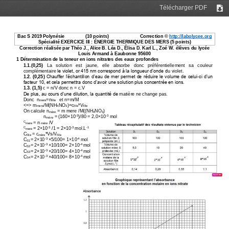
Télécharger PDF
Tél
Bac S 2019 Polynésie
(10
points)
Correction © 
http://labolycee.org
Spécialité 
EXERCICE III : ÉNERGIE THERMIQUE DES MERS (5 points)
Correction réalisée par Théo J., Alice B. Léa D., Élisa D. Karl L., Zoé W. 
élèves du lycée 
Louis Armand à Eaubonne 95600
1 Détermination de la teneur en ions nitrates des eaux profondes
1.1
.(0,25)
La   solution   est   jaune,   elle   absorbe   donc 
préférentiellement   sa   couleur 
complémentaire 
le violet, or 415 nm correspond à la longueur d’onde d
u violet.
1.2
.
(0,25)
Chauffer l’échantillon d’eau de mer permet de réduire le volume de celui
-
ci d’un 
facteur 10, et cela permettra donc d’avoir une solution plus concentrée en ions.
1.3
. (1,5)
c
=
n/V donc n
= c
.
V
De plus, au cours d’une dilution, la quantité de 
matière ne change pas.
Donc  n
=n
e
t n=m/M 
mere
fille 
<=> m
/M(NH
NO
)=c
*V
mere
4
3
fille
fille 
On calcule n
= m
mere
/M((NH
NO
)
mère
4
3
n
= (160
×
10
)/80 = 2
,
0
×
10
mol
-
3
-
3
mère
= n
/V
C
mere 
mère
=
2
×
10
/1 = 2
×
10
mol.L
C
-
3
-
3 
-
1
mere 
C
= c
*Vs/V
fille 
mère
fille 
C
= 2
×
10
×
5/100= 1
×
10
mol
-
3 
-
4 
S1
C
= 2
×
10
×
10/100= 2
×
10
mol
-
3 
-
4 
S2
C
= 2
×
10
×
20/100= 4
×
10
mol
-
3 
-
4 
S3
C
= 2
×
10
×
40/100= 8
×
10
mol
-
3 
-
4 
S4