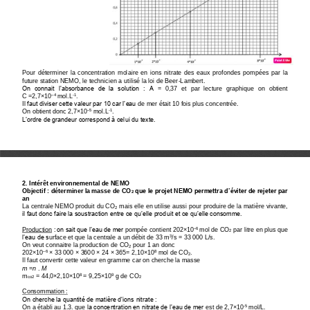
Pour  déterminer  la  concentration  molaire  en  ions  nitrate  des  eaux  profondes  pompées  par  la 
future station NEMO, le 
technicien a utilisé la loi de Beer
-
Lambert.
On  connait  l’absorbance  de  la  solution  :  A
=
0
,
37  et  par  lecture  graphique  on  obtient 
C
=2
,
7
×
10
mol.L
.
–
4 
-
1
Il faut diviser cette valeur par 10 car l’eau 
de mer 
était 10 fois plus concentrée. 
On obtient donc 2
,
7
×
10
mol.L
.
–
5 
-
1
L’ordre de grandeur correspond à celui du texte.
2. Intérêt environnemental de NEMO 
Objectif : déterminer la masse de CO
que le projet NEMO permettra d’éviter de rejeter par 
2
an
La 
centrale NEMO produit du CO
mais elle en utilise aussi pour produire de la matière vivante, 
2
il faut donc faire la soustraction entre ce qu’elle produit et ce qu’elle consomme.
Production
: on sait que l’eau de mer 
pompée 
contient 202
×
10
mol de CO
par litre 
en plus que 
–
6 
2
l’eau de s
urface 
et que la centrale a un débit de 33 m
/s
= 33
000
L/s.
3
On veut connaitre la production 
de CO
pour 1 an donc 
2
202
×
10
× 
33
000
×
3600
× 
24
× 
365= 2
,
1
0
×
10
mol 
de CO
.
–
6 
8
2
Il faut convertir cette valeur en gramme car on cherche la masse 
m
=
n
. 
M
m
= 44
,0×
2
,
1
0×
10
= 9
,25×
10
g
de CO
8 
9
co2
2
Consommation : 
On cherche la quantité de matière d’ions nitrate
:
On a établi au 1.3. que 
la concentration en nitrate de l’eau de mer 
est de 2
,
7
×
10
mol/L. 
-
5 