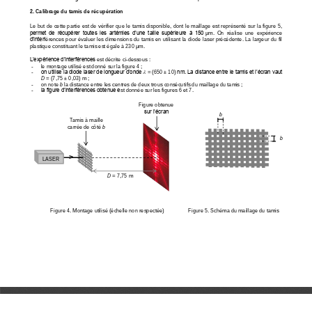
2.
Calibrage du tamis de récupération
Le but de cette partie est de vérifier que le tamis disponible, dont le maillage est représenté sur la figure 5, 
permet  de  récupérer  toutes  les  artémies  d’une  taille  supérieure  à  150
μm.  On  réalise  une  expérience 
d’inter
férences pour évaluer les dimensions du tamis en utilisant la diode laser précédente. La largeur du fil 
plastique constituant le tamis est égale à 230
μm.
L’expérience d’interférences
est décrite ci
-
dessous :
-
le montage utilisé est donné sur la figure 4 
;

-
on utilise la diode laser de longueur d’onde 
=
(650
±
10)
nm. La distance entre le tamis et l’écran vaut 
D
=
(7,75 ± 0,03)
m ;
-
on note 
b
la distance entre les centres de deux trous consécutifs du maillage du tamis ; 
-
la figure d’interférences obtenue e
st donnée sur les figures 6 et 7.
Figure obtenue 
sur l’écran
b
Tamis à maille 
carrée de côté 
b
b
>
LASER
D
= 7,75 m
Figure 4. Montage utilisé (échelle non respectée)
Figure 5. Schéma du maillage du tamis