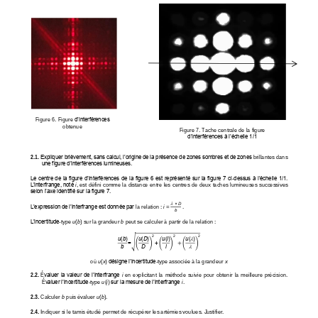
Figure 6. Figure
d’interférences 
obtenue
Figure 7. Tache centrale de la figure 
d’interférences à l’échelle 1/1
2.1.
Expliquer brièvement, sans calcul, l’origine de la présence de zones sombres et de zones 
brillantes dans 
une figure d’interférences lumineuses.
Le centre de la figure d’interférences de la figure 6 est représenté sur la figure 7 ci
-
dessus à l’échelle 1/1. 
L’interfrange, noté
i
, est défini comme la distance entre les centres de deux taches lum
ineuses successives 
selon l’axe identifié sur la figure 7.

× 
D
L’expression de l’interfrange est donnée par
la relation : 
i 
= 
.
b
L’incertitude
-
type 
u
(
b
) sur la grandeur 
b
peut se calculer à partir de la relation
: 
2
2
2

u
(
b
)
u
(
D
)
u
(
i
)
u
(
)
√
=
+
(
)
(
)
+
(
)

b
D
i
où 
u
(
x
) désigne l’incertitude
-
type associée à la grandeur 
x
2.2.
É
valuer la valeur de l’interfrange 
i
en  explicitant  la  méthode  suivie  pour  obtenir  la  meilleure  précision. 
É
valuer l’incertitude
-
type 
u
(
i
) sur la mesure de l’interfrange 
i
.
2.3.
Calculer 
b 
puis évaluer 
u
(
b
).
2.4.
Indiquer si le tamis étudié permet de récupérer les artémies voulues. Justifier.