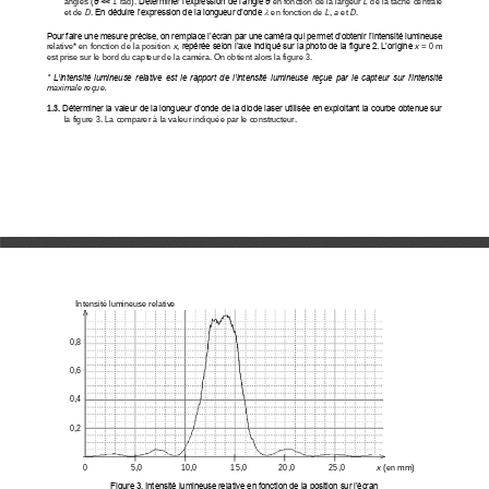
angles (
θ << 
1 rad). 
Déterminer l’expression de l’angle 
θ
en fonction de la largeur 
L
de la tache centrale 

et de 
D
. En déduire l’expression de la longueur d’onde 
en fonction de 
L
, 
a
et 
D
.
Pour faire une mesure précise, on remplace l’écran par 
une caméra qui permet d’obtenir l’intensité lumineuse 
relative* en fonction de la position 
x
, repérée selon l’axe indiqué sur la photo de la figure 2. L’origine 
x
=
0
m
est prise sur le bord du capteur de la caméra. On obtient alors la figure 3.
* L’inten
sité lumineuse relative est le rapport de l’intensité lumineuse reçue par le capteur sur l’intensité 
maximale reçue.
1.3.
Déterminer la valeur de la longueur d’onde de la diode laser utilisée en exploitant la courbe obtenue sur 
la figure
3. La comparer à la va
leur indiquée par le constructeur. 
Intensité lumineuse relative
0,8
0,6
0,4
0,2
0
5,0                 10,0               15,0              20,0               25,0              
x
(en mm)
Figure 3. Intensité lumineuse relative en fonction de la position sur l’écran