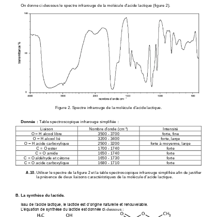
On donne ci
-
dessous le spectre infrarouge de la molécule d
’
acide 
lactique (figure 2).
Figure 2. Spectre infrarouge de la molécule d
’
acide lactique.
Donnée
:
Table spectroscopique infrarouge simplifiée
:
-
1
’
Liaison
Nombre d
onde (cm
)
Intensité
O 
–
H alcool libre
3500 
-
3700
forte, fine
O 
–
H alcool lié
3200 
-
3400
forte, large
O 
–
H acide carboxylique
2500 
-
3200
forte à moyenne, large
C = O ester
1700 
-
1740
forte
C = O amide
1650 
-
1740
forte
C = O aldéhyde et cétone
1650 
-
1730
forte
C = O acide carboxylique
1680 
-
1710
forte
A.10.
Utiliser le 
spectre de la figure 2 et la table spectroscopique infrarouge simplifiée afin
de justifier 
la présence de deux liaisons caractéristiques de la molécule d
’
acide lactique.
B. La synthèse du lactide.
Issu de l’acide lactique, le lactide est 
d’origine naturelle et renouvelable.
L’équation de synthèse du lactide est donnée ci
-
dessous
: