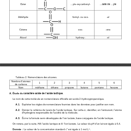
Ester
...
yle
-
oxycarbonyl
-
...oate de ...yle
Aldéhyde
formyl
-
ou oxo
-
-
al
Cétone
oxo
-
-
one
Alcool
hydroxy
-
-
ol
Tableau 2. Nomenclature des alcanes.
’
Nombre d
atomes
1
2
3
4
5
6
de carbone
Nom
méthane
éthane
propane
butane
pentane
hexane
A. Étude du 
caractère acide de l’acide lactique.
Le nom de cette molécule en nomenclature officielle est acide 2
-
hydroxypropanoïque.
A.1.
Exploiter les règles de nomenclature fournies dans les données pour justifier son nom.
’
’
’
A.2.
Donner le schéma de Lewis de l
acide lactique. Sur celle
-
ci, identifier, en l
entourant,
l
atome 
d
’
hydrogène responsable de l
’
acidité de la molécule.
A.3.
Écrire la formule semi
-
développée de l
’
ion lactate, base conjuguée de l
’
acide lactique.
-
On notera, par la suite, HA l
’
acide 
lactique et A
l
’
ion lactate. La valeur du pH d
’
un lait est
égale à 6,4.
-
1
Donnée
:
La valeur de la concentration standard c° est égale à 1 mol
.
L
.