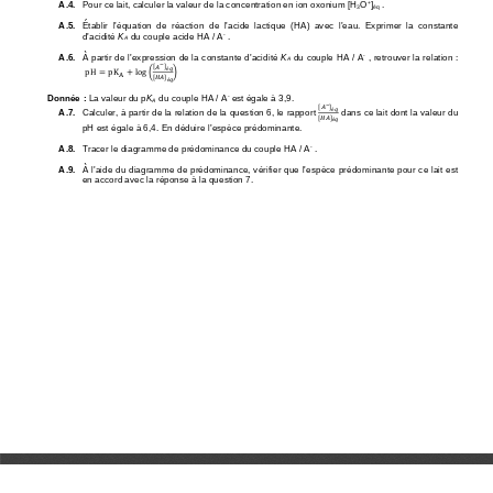
+
A.4.
Pour ce lait, calculer la valeur de la concentration en ion oxonium [H
O
]
.
3
éq
’
’
’
A.5.
Établir  l
équation  de  réaction  de  l
acide  lactique  (HA)  avec  l
eau.  Exprimer  la
constante 
-
d
’
acidité 
K
du couple acide HA / A
.
A
-
A.6.
À partir de l
’
expression de la constante d
’
acidité 
K
du couple HA / A
, retrouver la
relation
:
A
−
[
]
𝐴
é
𝑞
pH
=
p
K
+
log
(
)
A
[
]
𝐻𝐴
é
𝑞
-
Donnée
:
La valeur du p
K
du couple HA / A
est égale à 3,9.
A
−
[
]
𝐴
é
𝑞
A.7.
Calculer, à partir de la relation de la question 6, le 
rapport 
dans ce lait dont la
valeur du 
[
]
𝐻𝐴
é
𝑞
pH est égale à 6,4. En déduire l
’
espèce prédominante.
-
A.8.
Tracer le 
diagramme de prédominance du couple HA / A
.
A.9.
À l
’
aide du diagramme de prédominance, vérifier que l
’
espèce prédominante pour ce
lait est 
en accord avec la réponse à la question 7.