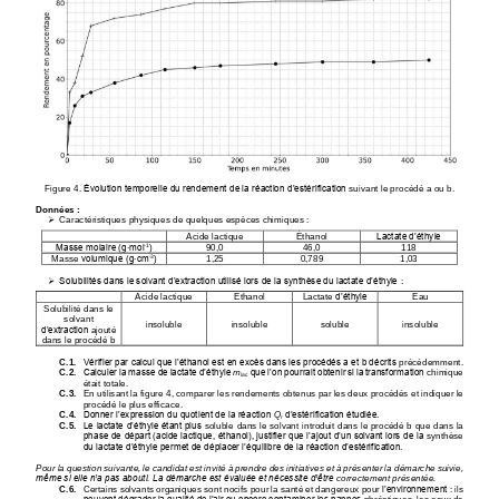
Figure 4. 
Évolution temporelle du rendement de la réaction d’estérification
suivant le procédé a ou b.
Données
:
Caractéristiques physiques de quelques espèces chimiques
:
➢
Lactate d’éthyle
Acide lactique
Éthanol
-
1
Masse molaire (g∙mol
)
90,0
46,0
118
-
3
Masse 
volumique (g∙cm
)
1,25
0,789
1,03
Solubilités dans le solvant d’extraction utilisé lors de la synthèse du lactate d’éthyle
:
➢
Acide lactique
Éthanol
Lactate
d’éthyle
Eau
Solubilité dans le
solvant 
insoluble
insoluble
soluble
insoluble
d’extraction
ajouté 
dans le
procédé b
Vérifier par calcul que l’éthanol est en excès dans les procédés a et b décrits
C.1.
précédemment.
C.2.
Calculer la masse de lactate d’éthyle 
m
que l’on pourrait obtenir si la transformation
chimique 
lac
était totale.
C.3.
En utilisant la figure 4, comparer les rendements obtenus par les deux procédés et
indiquer le 
procédé le plus efficace.
C.4.
Donner l’expression du quotient de la réaction 
Q
d’estérification étudiée.
r
C.5.
Le lactate d’éthyle étant plus 
soluble dans le solvant introduit dans le procédé b que
dans la 
phase de départ (acide lactique, éthanol), justifier que l’ajout d’un solvant lors de la
synthèse 
du lactate d’éthyle permet de déplacer l’équilibre de la réaction d’estérification.
Pour la 
question suivante, le candidat est invité à prendre des initiatives et à présenter la
démarche suivie, 
même si elle n’a pas abouti. La démarche est évaluée et nécessite d’être
correctement présentée.
C.6.
Certains solvants organiques sont nocifs pour la s
anté et dangereux pour
l’environnement
:
ils 
peuvent dégrader la qualité de l’air ou encore contaminer les nappes
phréatiques, les eaux de 