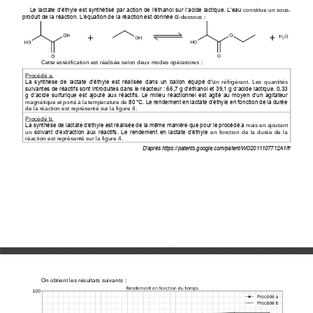
Le lactate d’éthyle est synthétisé par action de l’éthanol sur l’acide 
lactique. L’eau
constitue un sous
-
produit de la réaction. L’équation de la réaction est donnée ci
-
dessous
:
Cette estérification est réalisée selon deux modes opératoires
:
Procédé a.
La  synthèse  de  lactate  d’éthyle  est  réalisée  dans  un  ballon  équipé  d’u
n  réfrigérant.  Les
quantités 
suivantes de réactifs sont introduites dans le réacteur : 66,7 g d’éthanol et
39,1 g d’acide lactique. 0,33 
g d’acide sulfurique est ajouté aux réactifs. Le milieu
réactionnel est agité au moyen d’un agitateur 
80 °C. Le rendement en lactate d’éthyle en fonction de la durée 
magnétique et por
té à la température de
de la réaction est
représenté sur la figure 4.
Procédé 
b
.
La synthèse de lactate d’éthyle est réalisée de la même manière que pour le procédé a
mais en ajoutant 
un 
solvant d’extraction aux réactifs. Le rendement en lactate d’éthyle
en  fonction  de  la  durée  de  la 
réaction est représenté sur la figure 4.
D’après https://patents.google.com/patent/WO2011107712A1/fr
On obtient les résultats suivants
: