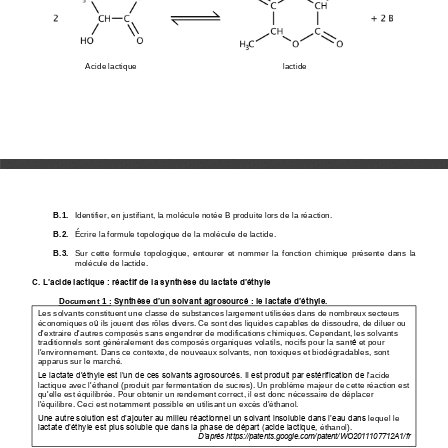
Acide lactique
lactide
B.1.
Identifier, en justifiant, la molécule notée B produite lors de la réaction.
B.2.
Écrire la formule topologique de la 
molécule de lactide.
B.3.
Sur  cette  formule  topologique,  entourer  et  nommer  la  fonction  chimique  présente
dans  la 
molécule de lactide.
C. L’acide lactique : réactif de la synthèse du lactate d’éthyle
Synthèse d’un solvant agrosourcé
le lactate d’éthyle.
Document 1
:
:
Les solvants constituent une classe de substances largement utilisées dans de nombreux
secteurs 
économiques o
ù
ils jouent des rôles divers. Ce sont des liquides capables de
dissoudre, de 
diluer ou 
d'extraire d'autres composés sans engendrer de modifications
chimiques. Cependant, les solvants 
traditionnels sont généralement des composés
organiques volatils, nocifs pour la sant
é
et pour 
l'environnement. Dans ce contexte, de
nouveaux solvant
s, non toxiques et biodégradables, sont 
apparus sur le marché.
Le lactate d'éthyle est l’un de ces solvants agrosourcés. Il est produit par estérification de
l'acide 
lactique avec l'éthanol (produit par fermentation de sucres). Un problème majeur
de cette 
réaction est 
qu'elle est équilibrée. Pour obtenir un rendement correct, il est donc
nécessaire de déplacer 
l'équilibre. Ceci est notamment possible en utilisant un excès
d'éthanol.
Une autre solution est d’ajouter au milieu réactionnel un solvant insoluble
dans l’eau dans
lequel le 
lactate d’éthyle est plus soluble que dans la phase de départ (acide lactique,
éthanol).
D’après https://patents.google.com/patent/WO2011107712A1/fr