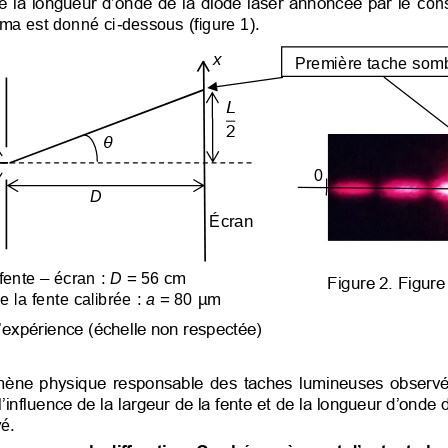
 de la longueur d’onde de la diode laser annoncée par le 
cons
éma est donné ci
-
dessous (figure 1).
x
Première tache som
L
2
θ
0
D
É
cran
fente 
–
écran
: 
D
= 56 cm
Figure 2. Figure
e la fente calibrée
: 
a
= 80 μm
expérience (échelle non respectée)
ne physique responsable des taches lumineuses observées
’i
nfluence de la largeur de la fente et de la longueur d’onde d
é.