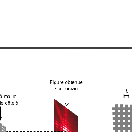
Figure obtenue 
sur l’écran
b
à maille 
de côté 
b