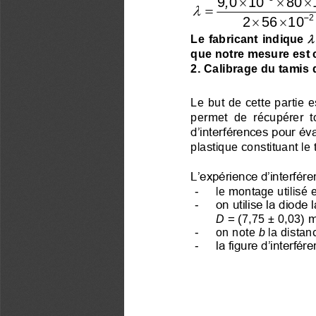
9 0   10
,
80  

=
−

2
2   56   10

Le fabricant indique 
que notre mesure est c
2.
Calibrage du tamis 
Le but de cette partie e
permet  de  récupérer  t
d’interférences pour éva
plastique constituant le
L’expérience 
d’interfér
-
le montage utilisé e
-
on utilise la diode
D
=
(7,75 ± 0,03)
m
-
on note 
b
la distan
-
la figure d’interfé