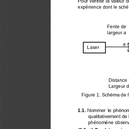
Pour vérifier la valeur
expérience dont le sch
Fente de
largeur 
a
a
Laser
Distance 
Largeur d
Figure 1
. 
Schéma de l’
Nommer le phénomè
1.1.
qualitativement de l
phénomène observ