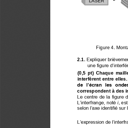
LASER
Figure 4. Mont
Expliquer brièvemen
2.1.
une figure d’interf
(0,5  pt) 
Chaque  maille
interfèrent entre elles.
de  l’écran  les  onde
correspondent à des i
Le centre de la figure d
L’interfrange, noté
i
, est
selon l’axe identifié sur 
L’expression de l’interf