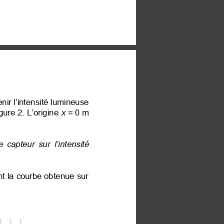
ir l’intensité lumineuse 
gure 2. L’origine 
x
=
0
m
le capteur sur 
l’intensité 
nt la courbe obtenue sur 