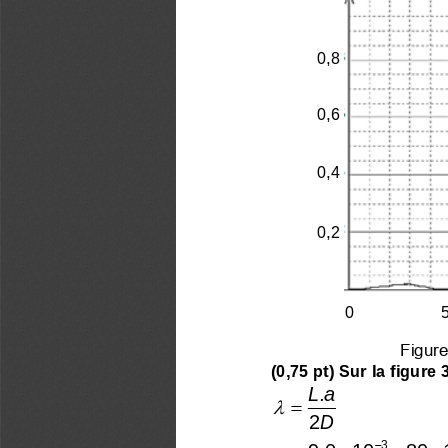
0,8
0,6
0,4
0,2
0
5
Figure
(0,75 pt) 
Sur la figure 
L.a

=
2
D
      