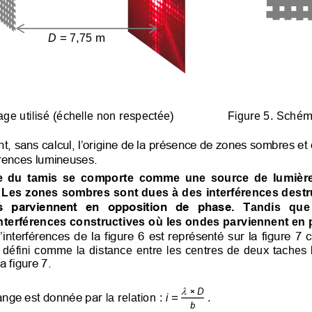
D
= 7,75 m
age 
utilisé (échelle non respectée)
Figure 5. Schém
t, sans calcul, l’origine de la présence de zones sombres et 
érences lumineuses.
  du  tamis  se  comporte  comme  une  source  de  lumière
 
Les zones sombres sont dues à des interférences destr
s  parviennent  en  opposition  de  phase.  T
andis   que 
nterférences constructives
où les ondes parviennent en 
’interférences de la figure 6 est représenté sur la figure 7 c
 défini 
comme la distance entre les centres de deux taches
la figure 7.

× 
D
range est donnée par
la relation : 
i 
= 
.
b