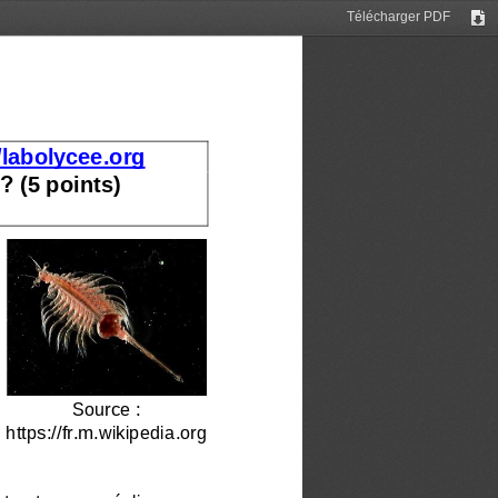
Télécharger PDF
Tél
//labolycee.org
 ?
(5 points)
Source
: 
https://fr.m.wikipedia.org