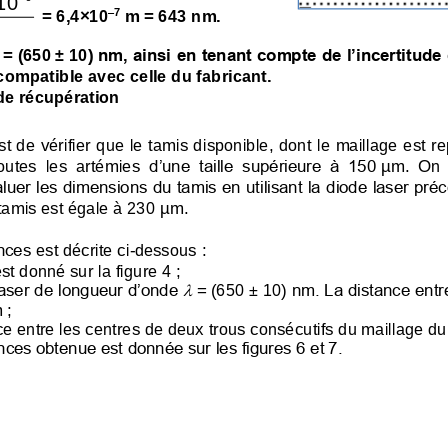
 10
–
7
= 6,4×10
m = 643 nm.
nm, ainsi en tenant compte de l’incertitude
=
(650
±
10)
ompatible avec celle du fabricant.
de récupération
st de vérifier que le tamis disponible, dont le maillage est re
outes  les  artémie
s  d’une  taille  supérieure  à  150
μm.  On  
luer les dimensions du tamis en utilisant la diode laser précé
 tamis est égale à 230
μm.
ences
est décrite ci
-
dessous :
st donné sur la figure 4 ;

 laser de longueur d’onde 
=
(650
±
10)
nm. La distance entre
 ;
ce entre les centres
de deux trous consécutifs du maillage du 
rences obtenue est donnée sur les figures 6 et 7.