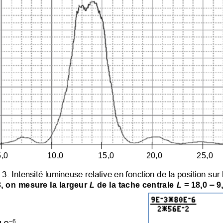
,0     
10,0               15,0              20,0               25,0     
 3. Intensité lumineuse relative en fonction de la position sur 
–
3, on mesure la largeur 
L
de la tache centrale 
L
= 18,0 
9
−−
36