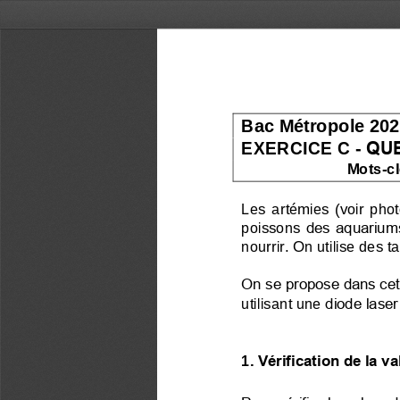
Bac Métropole 202
EXERCICE C 
-
QUE
Mots
-
c
Les  artémies  (voir  phot
poissons 
des aquariums
nourrir. On utilise des t
On se propose dans cet e
utilisant une
diode lase
Vérification de la v
1.