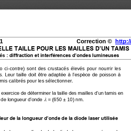
1
................................
............
Correction © 
http:
LLE TAILLE POUR LES MAILLES D’UN TAMIS
: diffraction et interférences d’ondes lumineuses
lés
o  ci
-
contre)  sont  des  crustacés  élevés  pour  nourrir  les
. Leur taille doit être adaptée à l’espèce de poisson à 
amis calibrés pour les sélectionner. 
xercice de déterminer la taille des mailles d’un tamis en 

r de longueur d’onde
=
(650
±
10)
nm.
aleur de la longueur d’onde de la diode laser utilisée