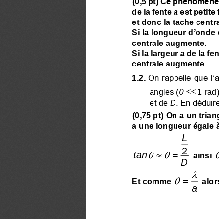
Ce phénomène s
(0,5 pt) 
de la fente 
a
est petite
et donc la tache centra
Si la longueur d
’
onde e
centrale aug
m
ente.
Si la 
lar
geur 
a
de la fen
centrale augmente.
1.2.
On rappelle que l’a
angles (
θ << 
1 rad)
et de 
D
. En déduir
(0,75 pt) 
On a un triang
a une longueur égale à
L
2

=
tan
ainsi 
D


=
Et comme 
alor
a