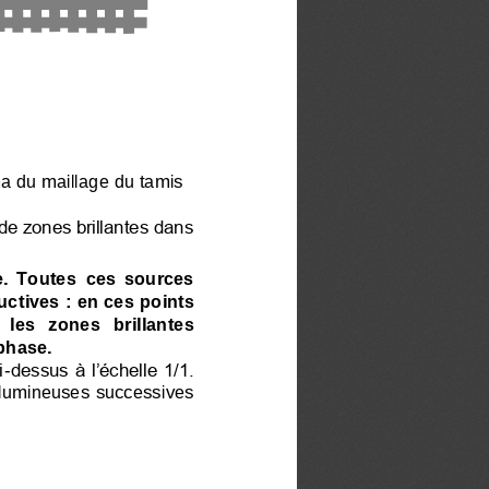
a du maillage du tamis
de zones brillantes dans 
.  Toutes 
c
es  sources 
uctives
: en ces points 
  les
zones   brillantes 
phase.
i
-
dessus à l’échelle 1/1. 
 lumineuses successives 