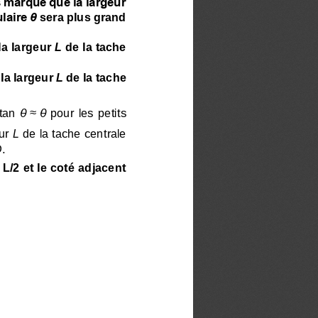
 marqué que la largeur 
laire 
θ
sera plus grand
la larg
eur 
L
de la tache 
la largeur 
L
de la tache 
tan 
θ
≈
θ
pour  les  petits 
ur 
L
de la tache centrale 
D
.
L/2 et le coté adjacent 