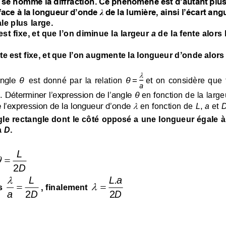
e nomme la diffraction. Ce phénomène est d’autant plus
 face à la longueur d’onde
de la lumière, ainsi l’écart angu
λ
le plus large
.
st fixe, et que l
’
on diminue la 
largeu
r
a
de 
la fente alors 
te est fixe, et que l
’
on 
augmente
la long
ueur d
’
onde alors

ngle 
θ
est  donné  par  la relation 
θ
= 
et  on  considère  que 
a
. 
Déterminer l’expression de l’angle 
θ
en fonction de la large

e l’expression de la longueur d’onde 
en fonction de 
L
, 
a
et 
le rectangle dont le 
côté
opposé a
une longueur égale à 
 
D
.
L

=
2
D

L
L.a

=
=
s 
, finalement 
aD
2
2
D