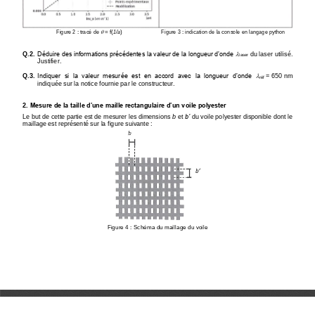

Figure 2
: tracé de 
= f
(
1/a
)
Figure 3
: indication de la console en langage python

Q.
2
.
Déduire des informations précédentes la valeur de la longueur d’onde 
du laser utilisé. 
laser
Justifier.

Q.
3
.
Indiquer  si  la  valeur  mesurée  est  en  accord  avec  la  longueur  d’onde 
=
650
nm 
réf
indiquée sur la notice fournie par le 
constructeur.
Mesure de la taille d’une maille rectangulaire d’un voile polyester
2.
b’
Le but de cette partie est de mesurer les dimensions 
b
et 
du 
voile polyester disponible dont le 
maillage est représenté sur la figure suivante
:
Figure 
4
: 
Schéma du maillage du voile