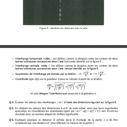
Figure 
6
:
interférences obtenues avec le voile
l’interfrange horizontale, notée 
i
, est définie comme la distance entre les centres de deux 
‒
taches lumineuses successives selon l’axe 
horizontal identifié sur la figure 6
;
l’interfrange verticale, notée 
i’
,  est  définie  comme  la  distance  entre  les  centres  de  deux 
‒
taches lumineuses successives selon l’axe vertical identifié sur la figure 6
;


× 
D
'
× 
D
'
l’expression de l’interfrange est donnée par la relation
i
= 
i'
= 
:  
et 
;
‒
b
b'
l’incertitude
-
t
ype 
u
(
b
) sur la grandeur 
b
peut se calculer à partir de la relation
:
‒
2
2
2

u
(
b
)
u
(
D'
)
u
(
i
)
u
(
)
√
=
+
+
(
)
(
)
(
)

b
D'
i
où 
u
(
x
) désigne l’incertitude
-
type associée à la grandeur x.
i’
, à l’aide des dimensions figurant sur la figure 6.
Q.
4.
Évaluer les valeurs des interfranges, 
i 
et 
Q.5
.
En déduire les valeurs des dimensions 
b
et 
b’
du voile utilisé, ainsi que leurs incertitudes 
associées, en considérant les incertitudes
-
types sur 
i 
et 
i’
: 
u
(
i
) =
u
(
i’
) = 0,1 mm. Écrire les 
résultats avec un nombre adapté de chiffres significatifs.
Q.6
.
Expliquer  pourquoi  la  distance 
D
utilisée  dans  le  montage  de  la  partie  1  a  dû  être 
remplacée par une distance 
D
’
pour effectuer la mesure de la partie 2.