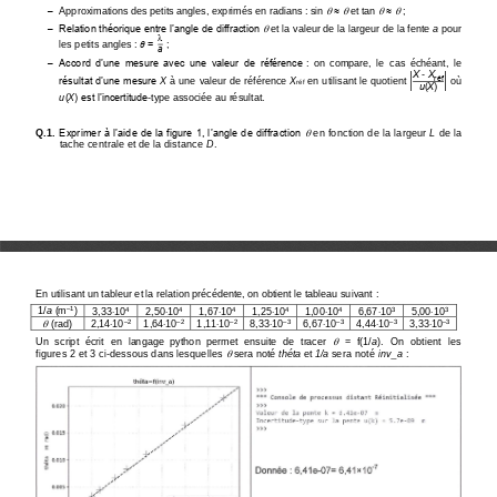






Approximations des petits angles, exprimés en radians
: sin 
et tan 
;
‒

Relation théorique entre l’angle de diffraction 
et la valeur de la largeur de la fente 
a
pour 
‒

les petits angles
: 
= 
;
𝜃
a
Accord  d’une  mesure  avec  une  valeur  de  référence
:  on  compare,  le  cas  échéant,  le 
‒
X 
-
X
réf
résultat d’une mesure 
X
à une valeur de référence 
X
en utilisant le quotient 
où 
|
|
réf
u
(
X
)
u
(
X
) est l’incertitude
-
type associée au résultat.

Q.1.
Exprimer à l’aide de la figure 1, l’angle de diffraction 
en fonction de la largeur 
L
de la 
tache centrale et de la distance 
D
.
En utilisant un tableur et la relation précédente, on obtient le tableau suivant
:







1/
a
(m
)
3,3
3
10
2,50
10
1,67
10
1,25
10
1,00
10
6,67
10
5,00
10
‒
1
4
4
4
4
4
3
3








(rad)
2,14
10
1,64
10
1,11
10
8,33
10
6,67
10
4,44
10
3,33
10
‒
2
‒
2
‒
2
‒
3
‒
3
‒
3
‒
3

Un  script  écrit  en  langage  python  permet  ensuite  de  tracer 
=  f
(
1/
a
).  On  obtient  les 

figures
2
et
3 ci
-
dessous dans lesquelles 
sera noté 
théta
et 
1/a
sera noté 
inv_a
: