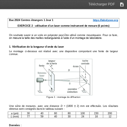
Télécharger PDF
Tél
Bac 202
4
Centres étrangers
1
Jour 
1
https://labolycee.org
EXERCICE 
2
:
utilisation d’un laser comme instrument de mesure
(
6
points)
On souhaite savoir si un voile en polyester peut être utilisé comme 
moustiquaire. Pour ce faire, 
on mesure la taille des mailles rectangulaires à l’aide d’un montage de laboratoire.
1.
Vérification de la longueur d’onde du laser
Le  montage  ci
-
dessous  est  réalisé  avec  une  diapositive  comportant  une  fente  de  largeur 
connue.
Figure 1
: montage de diffraction

Une  série  de  mesures,  avec  une  distance 
D
=  (1800 
2)  mm  est  effectuée.  Les  résultats 
obtenus sont consignés dans le tableau suivant
:
a
(μm)
30
40
60
80
100
150
200
L
(mm)
77
59
40
30
24
16
12
Données
: