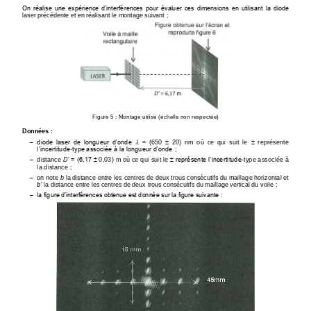
On  réalise une  expérience d’interférences  pour  évaluer  ces dimensions en  utilisant  la diode 
laser précédente et en réalisant le montage suivant
:
Figure 
5
: 
Montage utilisé (échelle non respectée)
Données
:



diode  laser  de  longueur  d’onde 
=  (650 
20)  nm  où  ce  qui  suit  le 
représente 
‒
l’incertitude
-
type associée à la longueur d’onde
;


distance 
D
’ = (6,17 
0,03) m où ce qui suit le 
représente l’incertitude
-
type associée à 
‒
la distance
;
on note 
b
la distance entre les centres de deux trous consécutifs du maillage horizontal et 
‒
b’
la distance entre les centres de deux trous consécutifs du maillage vertical du voile
;
la figure d’interférences obtenue est donnée sur la figure suivante
:
‒