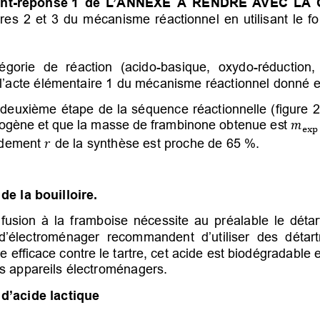
nt-réponse
1 de L’ANNEXE À RENDRE AVEC LA 
res 2 et 3 du mécanisme réactionnel en utilisant le f
égorie de réaction (acido-basique, oxydo-réduction, é
e l’acte élémentaire 1 du mécanisme réactionnel donné 
deuxième étape de la séquence réactionnelle (figure 2)
ogène et que la masse de frambinone obtenue est


xp
ndement
 de la synthèse est proche de 65
%.

de la bouilloire. 
nfusion à la framboise nécessite au pré
alable  le  détar
 d’électroménager recommandent d’utiliser des détar
re efficace contre le tartre, cet acide est biodégradable 
s appareils électroménagers. 
 d’acide lactique