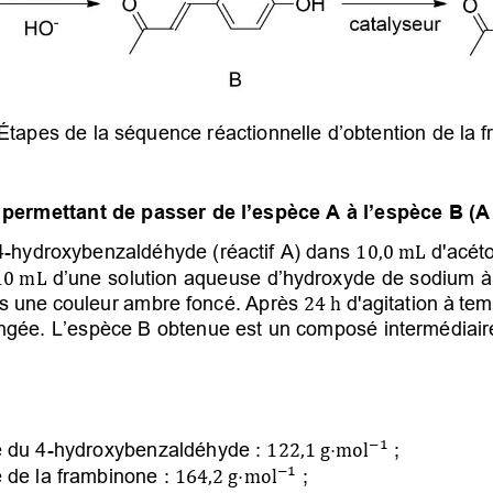
 Étapes de la séquence réactionnelle 
d’obtention de la 
 permettant de passer de l’espèce A à l’espèce B (A
4-hydroxybenzaldéhyde (réactif A) dans 
 d'acét

,

L
d’une solution aqueuse d’hydroxyde de sodium à

L
rs une couleur ambre foncé. Après 
 d'agitation à te

4

ngée. L
’espèce
 B obtenue est un composé intermédiaire
 du 4-hydroxybenzaldéhyde
:
;

1

,

 g
⋅
 de la frambinone
:
;

1

64,

 g
⋅