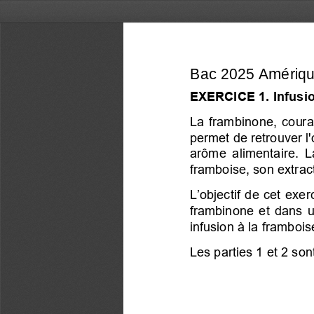
EXERCICE 1. Infusion
La  frambinone,  couram
permet de retrouver l'
arôme  alimentaire.  La
framboise, son extrac
L’objectif de cet exe
frambinone 
et dans u
infusion à la framboise
Les parties 1 et 2 so