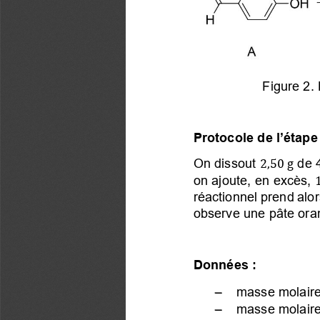
Figure 2.
Protocole de l’étape
On dissout 
 de 

,

 g
on ajoute, en excès, 
réactionnel prend alo
observe une pâte ora
Données : 
−
 masse molaire
−
 masse molaire