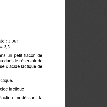
ate
:
 ;

,86
.
 =

,

ans un petit flacon de
enu dans le réservoir de
use d’acide lactique de
actique.
ide lactique.
éaction modélisant la