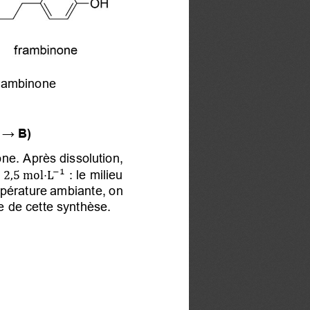
frambinone
→
 B
) 
one. Après dissolution, 
 : le milieu 

1

,
⋅
L
mpérature ambiante, on 
 de cette synthèse. 