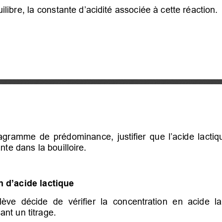
ilibre, la constante d’acidité associée à cette réaction.
iagramme de prédominance, justifier que l’acide lacti
nte dans la bouilloire.
n d’acide lactique
lève  décide  de  vérifier  la  concentration  en  acide  la
nt un titrage. 