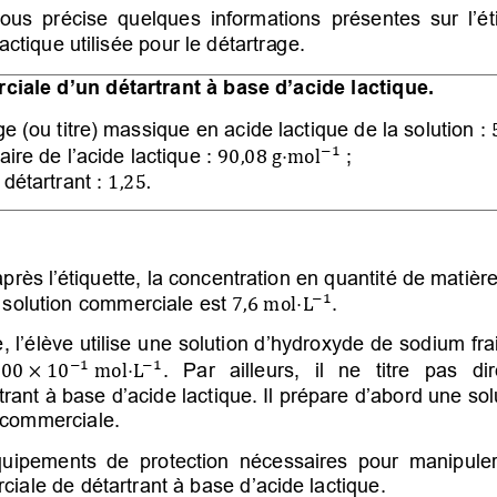
ous  précise  quelques  informations  présentes 
 sur l’é
ctique utilisée pour le détartrage.
ciale d’un détartrant à base d’acide lac
tique.
 (ou titre) massique en acide lactique de la solution
:
ire de l’acide lactique
:
;

1
 9

,

8 g
⋅
détartrant
:

,

.
près l’étiquette, la concentration en quantité de matièr
 solution commerciale est
.

1
 7,6
⋅
L
ge, l’élève utilise une solution d’hydroxyde de sodium 
.   Par   ailleurs,   il   ne   titre   pas   

1

1
,

 ×

⋅
L
rant à base 
d’acide lact
ique. Il prépare 
d’abord
 une sol
n commerciale.  
ipements de protection nécessaires pour manipuler 
iale de détartrant à base d’acide lactique.