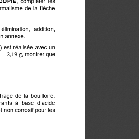
COPIE
, compléter les
ormalisme de la flèche
limination, addition,
en annexe.
 est réalisée avec un
, montrer que
=

,

9 g
trage  de  la  bouilloire. 
trants à base d’acide
et non corrosif pour les