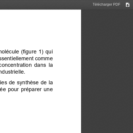
Télécharger PDF
Tél
lécule  (figure  1)  qui 
 essentiellement comme 
 concentration  dans  la 
ndustrielle.
ies de synthèse de la 
isée pour préparer une