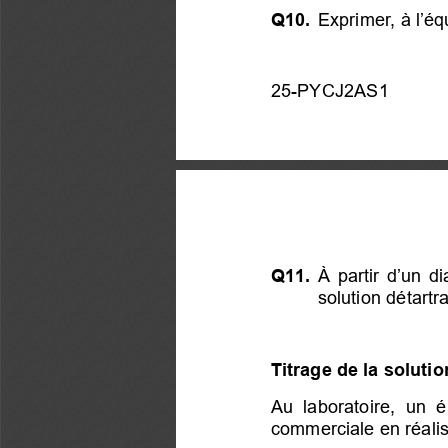
Q10. 
Exprimer, à l’équ
25-PYCJ2AS1 
Q11. 
À partir d’un d
solution détartra
Titrage de la solutio
Au  laboratoire,  un  é
commerciale en réalisa