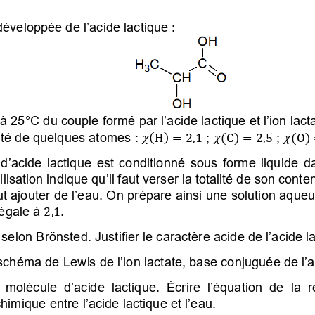
éveloppée de l’acide lactique
:
à 25°C du couple formé par l’acide lactique et l’ion lact
ité de quelques atomes
:
;
 ;
(
)


=

,


(C) =

,


(O)
d’acide lactique est conditionné sous forme liquide d
tilisation indique qu’il faut verser la totalité de son cont
 faut ajouter de l’eau. On prépare ainsi une solution aque
égale à 
. 

,

selon Brönsted. Justifier le caractère acide de l’acide l
chéma de Lewis de l’ion lactate, base conjuguée de l’ac
 molécule d’acide lactique. Écrire l’équation de la r
himique entre l’acide lactique et l’eau.