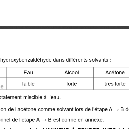
4-hydroxybenzaldéhyde dans différents solvants :
Eau 
Alcool 
Acétone 
faible 
forte 
très forte 
de 
otalement miscible à l’eau.
sation de l’acétone comme solvant lors de l’étape A
→
 B d
nnel de l’étape A
→
 B est donné en annexe. 