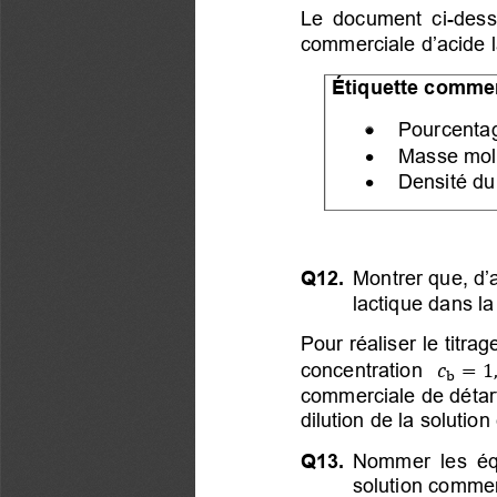
Le  document  ci-dess
commerciale d’acide la
É
tiquette commer
•
  Pourcentage
•
  Masse mola
•
  Densité du 
Q12. 
Montrer que, d’a
lactique dans la
Pour réaliser le titra
concentration 
 
=

b
commerciale de détart
dilution de la solutio
Q13. 
Nommer les équ
solution commerc