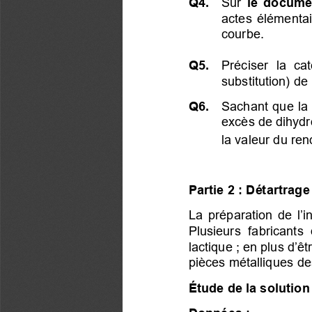
Q4. 
 Sur
 le docume
actes élémentai
courbe.
Q5. 
 Préciser la cat
substitution) d
Q6. 
 Sachant que la 
excès de dihydr
la valeur du re
Partie 2 : Détartrage 
La préparation de l’i
Plusieurs fabricants
lactique ; en plus d’êt
pièces métalliques de
Étude de la solution
Données : 