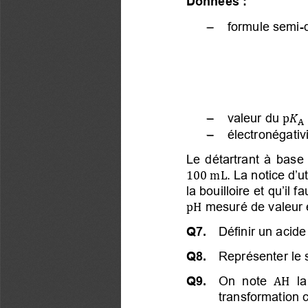
−
 formule semi-d
−
 valeur du

A
−
 électronégativ
Le détartrant à base 
. La notice 
d’u

L
la bouilloire et qu’il
 mesuré de valeur 

Q7. 
 Définir un acide 
Q8. 
 Représenter le s
Q9. 
 On note
 la
 
transformation c