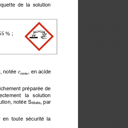
tiquette de la solution
;

 %
e, notée
, en acide

co

fraichement préparée de
directement   la   solution 
ution, notée S
, par 
diluée
en toute sécurité la