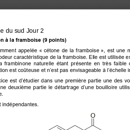
 à la framboise (9 points) 
ment  appelée  « cétone  de  la  framboise »,  est  une  mo
odeur caractéristique de la framboise. Elle est utilisée
  frambinone  naturelle  étant  présente  en  très  faible 
tion est coûteuse 
et n’est pas
 envi
sageable à l’échelle i
rcice est d’étudier dans une première partie
 une des vo
ne deuxième partie le détartrage d’une bouilloire util
.  
nt indépendantes. 