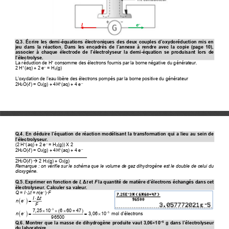
I
e
–
Q.3.  Écrire  les  demi
-
équations  électroniques  des  deux  couples  d’oxydoréduction  mis  en 
jeu  dans  la  réaction.  Dans  les  encadrés  de  l’annexe  à  rendre  avec  la  copie  (page  10), 
associer  à  chaque  électrode  de  l’électrolyseur  la  demi
-
équation  se  produisant  lors  d
e 
l’électrolyse.
La réduction de H
consomme des électrons fournis par la borne négative du générateur.
+
2 
H
(aq) 
+ 2 e
= 
H
(g)
+
–
2
L’
oxydation
de l’eau libère des électrons pompés par la borne positive du générateur
2
H
O(
)
= 
O
(g) 
+ 4H
(aq) + 4 e
+
–
ℓ
2
2
Q.4. En déduire l’équation de réaction modélisant la transformation qui a lieu au sein de 
l’électrolyseur.
(2 
H
(aq) 
+ 2 e
= 
H
(g)
) X 2
+
–
2
2
H
O(
)
= 
O
(g) 
+ 4H
(aq) + 4 e
+
–
ℓ
2
2
____________________________
2
H
O(
)
2 
H
(g)
+ 
O
(g)
→
ℓ
2
2
2
Remarque
: on vérifie sur le schéma que le volume de gaz dihydrogène est le double de celui du 
dioxygène.
Q.5. Exprimer en fonction de 
I
, Δ
t
et 
F
la quantité de matière d’électrons échangés dans cet 
électrolyseur. Calculer sa valeur.
Q
= 
I
·
t
= 
n
(e
)·
F
Δ
–

It
Δ
(
)
−
=
ne
F
(
)
−
         +
3
7 25   10
,
6   60   47
(
)
−−
=
=

5
d
’
élec
trons
n  e
3 06   10    mol
,
96500
Q.6. Montrer que la masse de dihydrogène produite vaut 3,06×10
g dans l’électrolyseur 
−5
du laboratoire.