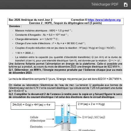
Télécharger PDF
Tél
Bac 2026 Amérique du nord Jour 2 
Correction © 
https://www.labolycee.org
Exercice 2
: HOPE, l’espoir du dihydrogène vert (5 points)
Une éolienne flottante permet l’alimentation en énergie de la plateforme. Celle
-
ci  possède  une
turbine qui a produit, au cours du mois de décembre 2023 une énergie électrique de 922 MW·h.
Q.1. Déterminer, en MW·h, l’énergie moyenne produite par l’éolienne chaque jour au mois 
de
décembre 2023.
Le mois de décembre comporte 31 jours, l’énergie moyenne par jour est donc 922/31 = 29,7 MW·h.
On réalise au laboratoire l’électrolyse de l’eau de mer. La tension 
U
appliquée  aux  bornes  de 
l’électrolyseur est de 4,74 V et le courant électrique 
I
qui circule est de 7,25 mA pendant une durée
Δ
t
= 6 min 47 s.
Q.2. Compléter le document 2 de l’annexe à rendre avec la copie en y faisant figurer le sens 
de circulation du courant électrique 
I
et celui des électrons dans le circuit électrique.
2 
H
(aq) 
+ 2 e
= 
H
(g)
+
–
2
H
O(
)
= 
O
(g) 
+ 4H
(aq) + 4 e
+
–
ℓ
2
2
2