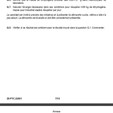
laboratoire. 
Q.7. 
 Calculer l’énergie nécessaire dans ces conditions pour récupérer
  400  kg  de  dihydrogène, 
masse que l
’industriel espère récupérer
 par jour. 
Le candidat est invité à prendre des initiatives et à présenter la démarche 
 suivie, même si elle n’a
pas abouti. La démarche est évaluée et doit être correctement présentée. 
Q.8. 
  Vérifier si ce résultat est cohérent avec le résultat trouvé dans la question Q.1. Commenter. 
26-PYCJ2AN1 
7/10 
Annexe