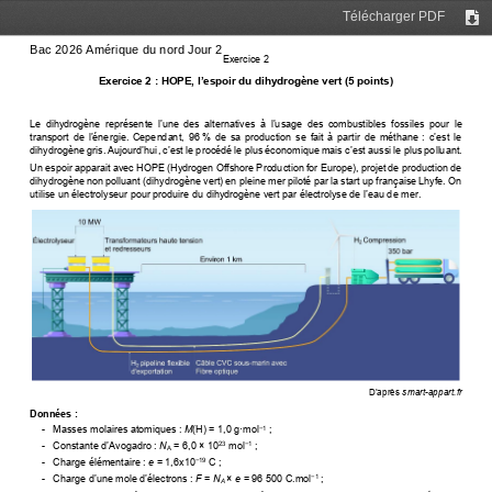
Télécharger PDF
Tél
Exercice 2
Exercice 2 : 
HOPE, l’espoir du dihydrogène vert
 (5 points) 
Le dihydrogène représente l’une des alternatives à l’usage des combustibles
  fossiles  pour  le 
transport de l’énergie. Cependant
,  96 
% de sa production se fait à partir de méthane : c’est le
dihydrogène gris. Aujourd’hui
, 
c’est le procédé le plus économique mais c’est aussi
 le plus polluant. 
Un espoir apparait avec HOPE (Hydrogen Offshore Production for Europe), projet de production de 
dihydrogène non polluant (dihydrogène vert) en pleine mer piloté par la start up française Lhyfe. On 
utilise un électrolyseur pour produire du 
dihydrogène vert par électrolyse de l’eau de mer
. 
D’après
 smart-appart.fr
Données :
-   Masses molaires atomiques : 
M
(H) = 1,0 g·mol
 ; 
−
1
-   C
onstante d’Avogadro :
 N
 = 6,0 × 10
 mol
 ; 
23
−
1
A
-   Charge élémentaire : 
e
 = 1,6x10
 C ; 
−
19
- 
 Charge d’une mole d’électrons :
 F
 = 
N
× 
e
 = 96 500 C.mol
; 
−
1 
A