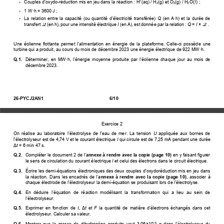
l
-   Couples 
d’oxydo
-réduction mis en jeu dans la réaction : H
(aq) / H
(g) et O
(g) / H
O(
) ; 
+
2
2
2
-   1 W·h = 3600 J ; 
- 
 La relation entre la capacité (ou quantité d’électricité transférée)
  Q
(en A
∙
h) et la durée de
transfert
∆
t
 (en h), pour une intensité électrique 
I
 (en A), est donnée par la relation : 
Q 
= 
I 
× 
∆
t . 
Une éolienne flottante permet l’alimentation
  en  énergie  de  la  plateforme.  Celle-ci  possède  une 
turbine qui a produit, au cours du mois de décembre 2023 une énergie électrique de 922 MW·h. 
Q.1. 
  Déterminer,  en  MW·h, 
l’énergie
  moyenne 
 produite par l’éolienne
  chaque  jour  au  mois  de 
décembre 2023. 
26-PYCJ2AN1 
6/10 
Exercice 2
On 
 réalise au laboratoire l’électrolyse de l’eau de mer. La tension
  U
  appliquée  aux  bornes  de 
l’électrolyseur est de 4,74 V et le courant électrique
 I
 qui circule est de 7,25 mA pendant une durée 
Δ
t
 = 6 min 47 s. 
Q.2. 
  Compléter le document 2 de 
l’
annexe à rendre avec la copie (page 10)
 en y faisant figurer 
le sens de circulation du courant électrique 
I
 et celui des électrons dans le circuit électrique. 
Q.3. 
  Écrire les demi-équations électroniques 
des deux couples d’oxydoréduction mis en jeu dans
la  réaction.  D
ans les encadrés de l’
annexe  à  rendre  avec  la  copie  (page  10)
,
 associer  à 
chaque 
électrode de l’électrolyseur
 la demi-équation se produisant 
lors de l’électrolyse
.  
Q.4. 
  E
n déduire l’équation de réaction
  modélisant  la  transformation  qui  a  lieu  au  sein  de 
l’électrolyseur
. 
Q.5. 
  Exprimer  en  fonction  de 
 I
, 
Δ
t
  et 
 F
 la quantité de matière d’électrons échangés dans cet
électrolyseur. Calculer sa valeur. 
Q.6. 
  Montrer  que  la  masse  de  dihydrogène  produite  vaut  3,06×10
  g 
 dans l’électrolyseur du
−
5