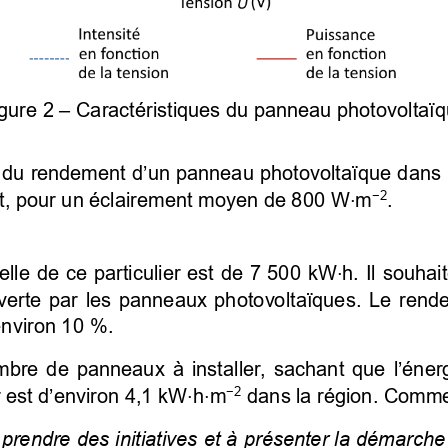
gure 2 
–
 Caractéristiques du panneau photovoltaïq
 du 
rendement d’un panneau photovoltaïque
 dans 
t, pour un éclairement moyen de 800 W
m
. 
−
2
⋅
le de ce particulier est de 7 500 kW
h. Il souhai
⋅
erte  par  les  panneaux  photovoltaïques.  Le  rend
nviron 10
 %. 
mbre de panneaux à installer, sachant que l’éne
 est d’environ 4,1 kW
h
m
 dans la région. Commen
−
2
⋅
⋅
 prendre des initiatives et à présenter la démarche 