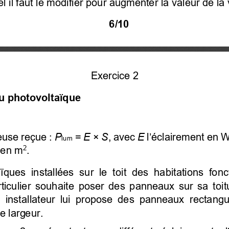
l il faut le modifier pour augmenter la valeur de la 
6/10 
Exercice 2
u photovoltaïque
euse reçue : 
P
 = 
E
 × 
S
, avec 
E
l’éclairement en 
lum
 en m
. 
2
ïques installées sur le toit des habitations fonc
iculier  souhaite  poser  des  panneaux  sur  sa  toitu
Un installateur lui propose des panneaux
  rectangu
 largeur. 