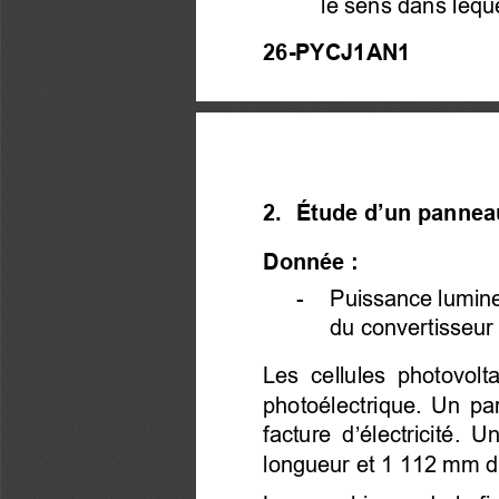
le sens dans leque
26-PYCJ1AN1 
2. 
 Étude d’un pannea
Donnée : 
-    Puissance lumin
du convertisseur
Les cellules photovolta
photoélectrique.  Un  part
facture d’électricité. 
longueur et 1 112 mm de