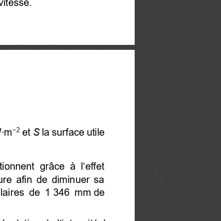
vitesse. 
W
∙
m
 et 
S
 la surface utile 
−
2
tionnent grâce à l’effet
re  afin  de  diminuer  sa 
laires  de  1 346  mm de 