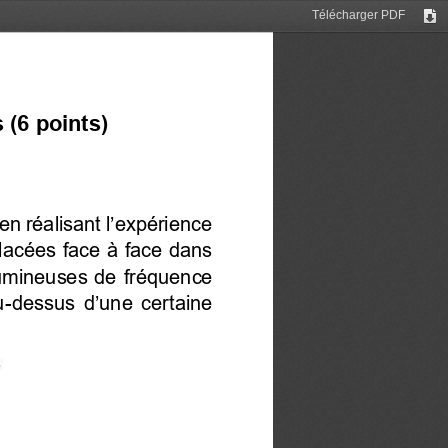
Télécharger PDF
Tél
s
 (6 points)
e en réalisant l’expérience
placées face à face dans 
lumineuses de  fréquence 
u
-
dessus d’une certaine