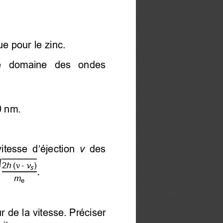
e pour le zinc. 
le domaine des ondes
0 nm. 
itesse d’éjection
  v
  des 
2
h
 (
)
ν
-

.

m
e
ur de la vitesse. Préciser 