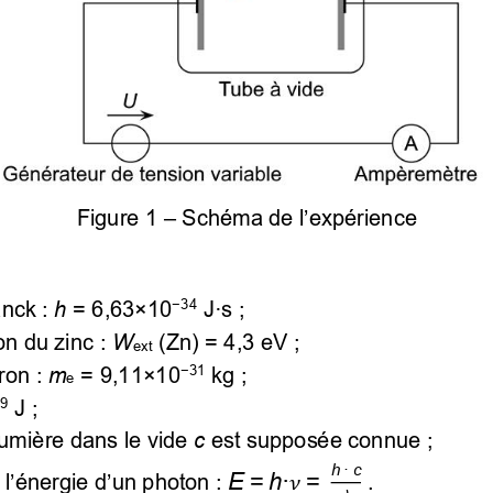
Figure 1 
–
Schéma de l’expérience
nck : 
h
 = 6,63×10
 J·s ; 
−
34
ion du zinc
 : 
W
 (Zn) = 4,3 eV ; 
ext
ron :
 m
 = 9,11×10
 kg ; 
−
31
e
 J ; 
9
 lumière dans le vide
 c
 est supposée connue ; 
h
 ·
c
E
 =
h
·
=
 l’énergie d’un photon
 : 
 . 
