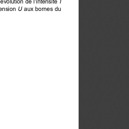
évolution de l’intensité
 I
ension 
 U
 aux bornes du 