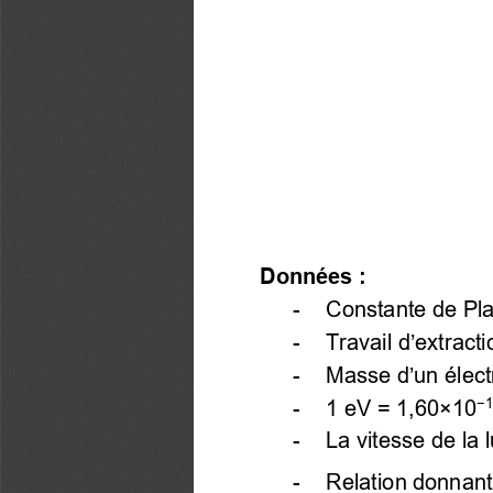
Données : 
-    Constante de Pla
-    Travail
 d’extract
- 
  Masse d’un élect
-    1 eV = 1,60×10
−
1
-    La vitesse de la
- 
  Relation donnant