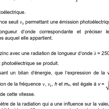
λ
toélectrique. 
nce seuil 
 permettant une émission photoélectriqu


longueur d’onde correspondante et préciser 
 auquel elle appartient. 
 λ
 zinc avec une radiation de longueur d’onde
 = 25
et photoélectrique se produit
. 
sant un bilan d’énergie, que l’expression de la v
ion de la fréquence 
, 
, 
h
 et 
m
, est égale à 
v
 = 
√


e

 de cette vitesse. 
mètre de la radiation qui a une influence sur la vale