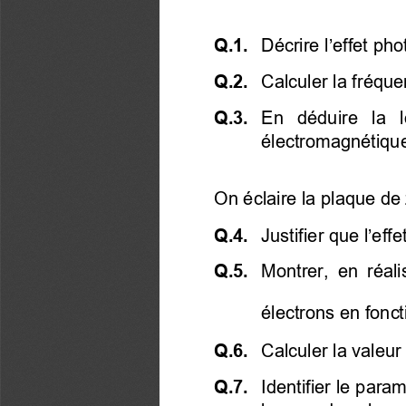
Q.1. 
 Décrire l’effet
 pho
Q.2. 
  Calculer la fréque
Q.3. 
 En déduire la 
électromagnétiques
On éclaire la plaque de
Q.4. 
  J
ustifier que l’eff
Q.5. 
  Montrer,  e
n réali
électrons en fonct
Q.6. 
  Calculer la valeur
Q.7. 
  Identifier le para