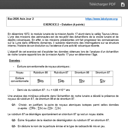
Télécharger PDF
Tél
Bac 202
6
Asie
Jour 
2
https://www.labolycee.org
EXERCIC
E
2
–
Datation 
(
4
points)
En décembre 1972, le
module lunaire de la
mission Apollo 17 alunit
dans la vallée Taurus
-
Littrow
. 
L’une des missions des astronautes est de recueillir des échantillons de la croûte lunaire et de 
dépôts volcaniques. En effet, si les missions précédentes ont fait progresser les connaissances 
sur  la  Lune  dans  différents  domaines,  il  subsiste  néanmoins  d
es  interrogations
sur
sa
structure
interne,
l’histoire
de
son
évolution
ou
l’existence
d’une
activité volcanique récente.
L’objectif de cet exercice est d’exploiter les données obtenues lors de l’analyse d’un échantillon
de
roche lunaire
rapporté
lors
de
la
mission
Apollo 17
pour
en
déterminer l’âge.
Données
:
-
Écriture
conventionnelle
de
noyaux
atomiques
:
Noyau
Rubidium
86
Rubidium
87
Strontium
86
Strontium
87
Écriture 
86
87
86
87
Rb
Rb
Sr
Sr
conventionnelle
37
37
38
38
-
Demi
-
vie
du
rubidium
87 :
t
=
4,88
×10
ans
10
1/2
Une
analyse
des
minéraux
présents
dans
l’échantillon
de
roche
lunaire
a
décelé
la
présence  de 
noyaux de rubidium 87, de strontium 86 et de strontium 87.
Q1
-
Choisir,  en  justifiant,  la  paire  de  noyaux  atomiques  isotopes  parmi  celles  données 
86
86
87
86
ci
-
après
:
(
Rb
; 
Sr
) ou (
Sr
; 
Sr
)
37
38
38
38
Le
rubidium
87
se
désintègre
spontanément
en
strontium
87
qui
est
un
noyau
stable.
Q2
-
Écrire
l’équation
de
la
réaction
de
désintégration
du
rubidium
87
en
strontium
87
.
Q3
-
En déduire le nom de la particule émise et le type de radioactivité mis en jeu.