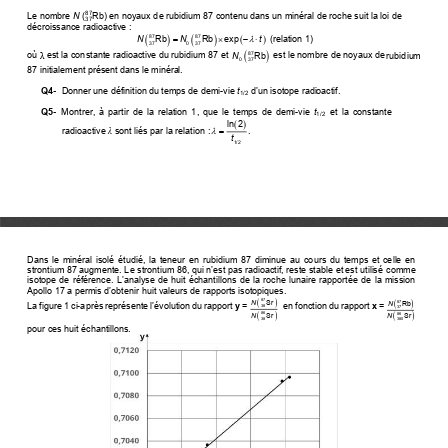
87
Le
nombre 
N
(
Rb
)
e
n 
noyaux
de
rubidium 87
contenu
dans
un
minéral
de
roche
suit
la
loi de 
37
décroissance radioactive :
(
)
(
)
(
)

=

− 
87
87
(relation 1)
N
Rb
N
Rb
exp
t
37
0
37
(
)
87
où
est
la
constante
radioactive
du
rubidium
87
et
est
le
nombre
de
noyaux
de
rubidium
N
Rb
λ
0
37
87
initialement
présent
dans
le
minéral.
Q4
-
Donner
une
définition
du
temps
de
demi
-
vie
t
d’un
isotope
radioactif.
1/2
Q5
-
Montrer,
à
partir
de
la
relation
1,
que
le
temps
de
demi
-
vie
t
et
la
constante 
1/2
(
)
ln  2

=
radioactive 
sont liés par la relation :
.
λ
t
1/2
Dans  le  minéral  isolé  étudié,  la  teneur  en  rubidium  87  diminue  au  cours  du  temps  et  celle  en
strontium
87
augmente.
Le
strontium
86,
qui
n’est
pas
radioactif,
reste
stable
et
est
utilisé comme 
isotope de référence. L’analyse de huit échantillons de la roche lunaire rapportée de la mission 
Apollo
17 a permis d’obtenir huit valeurs de rapports isotopiques.
(
)
(
)
87
N
Sr
87
N
Rb
La figure 
1 
ci
-
après
représente
l’évolution
du
rapport
y
= 
en fonction du rapport
x
= 
38
37
(
)
(
)
86
N
Sr
86
N
Sr
38
380
pour
ces huit
échantillons.