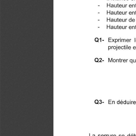
- Hauteur entre
- Hauteur entre
- Hauteur de l
- Hauteur entr
Q1- Exprimer l
projectile 
Q2- Montrer que
Q3- En déduire q
La serrure se déb