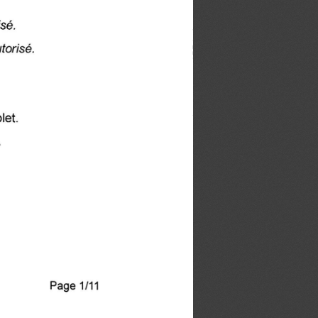
isé.
torisé.
let.
.
Page 1/11