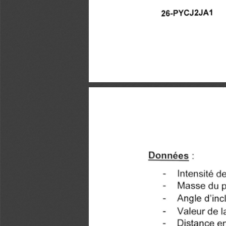
26-PYCJ2JA1
Données :
- Intensité de
- Masse du pro
- Angle d'incli
Valeur de la
-
Distance ent