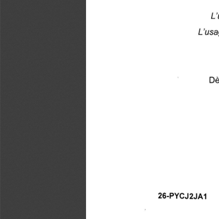
L'
L'usag
Dè
26-PYCJ2JA1