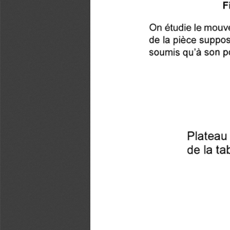
F
On étudie le mouve
de la pièce supposé
soumis qu'à son po
Plateau
de la ta