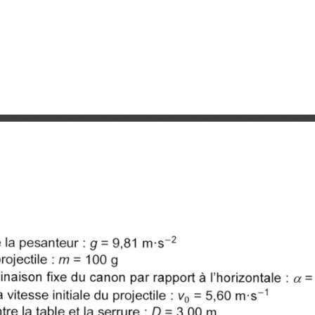
 la pesanteur : g = 9,81 m?s-2
jectile : m = 100 g
naison fixe du canon par rapport à l'horizontale : a =
 vitesse initiale du projectile : vo = 5,60 m?s-1
re la table et la serrure : D = 3,00 m