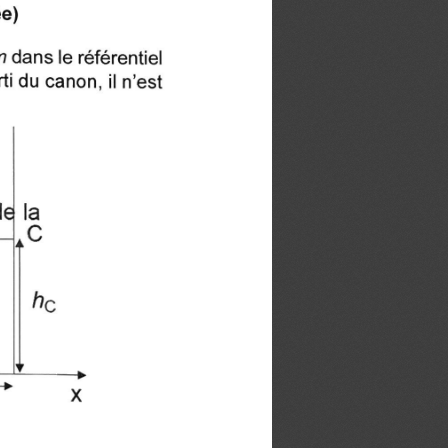
ée)
dans le référentiel
i du canon, il n'est
e la
C
hc
X