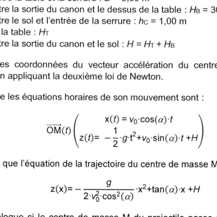
 la sortie du canon et le dessus de la table : HB = 
 le sol et l'entrée de la serrure : hc = 1,00 m
a table : HT
e la sortie du canon et le sol : H = HT + H
es coordonnées du vecteur accélération du cen
en appliquant la deuxième loi de Newton.
 les équations horaires de son mouvement sont :
x(t) = Vo cos(a) t
OM(? ,
ue l'équation de la trajectoire du centre de masse M 
g
-?x+tan(a) x+H
z(x)= -
2 13. cos? (a)
loque si le centre de masse M du projectile passe 