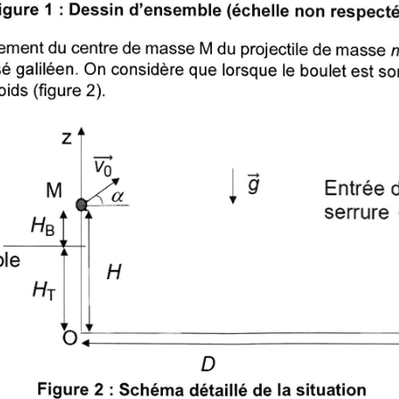
igure 1 : Dessin d'ensemble (échelle non respect
ment du centre de masse M du projectile de masse m 
 galiléen. On considère que lorsque le boulet est sort
ids (figure 2).
V?
Entrée d
M
a
serrure
HB
ble
H
HT
D
Figure 2 : Schéma détaillé de la situation