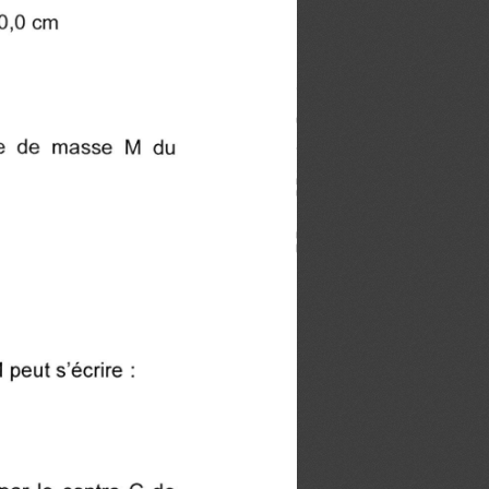
30,0 cm
tre de masse M du
peut s'écrire :
par le centre C de