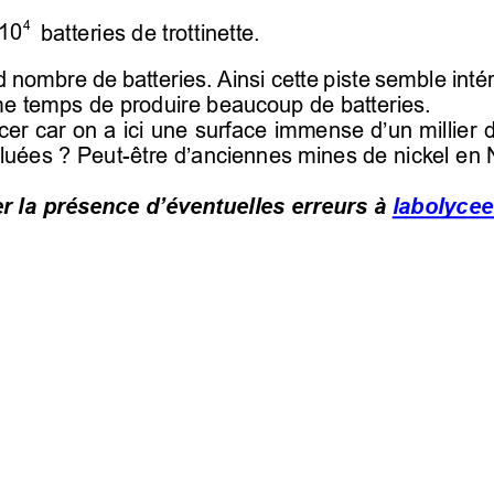

4
 10
batteries de trottinette.
d nombre de batteries. Ainsi cette piste semble inté
e temps de produire beaucoup de batteries.
er car on a ici une surface immense d’un millier d
lluées
? Peut
-
être d’anciennes mines de nickel en
r la présence d’éventuelles erreurs à 
labolyce