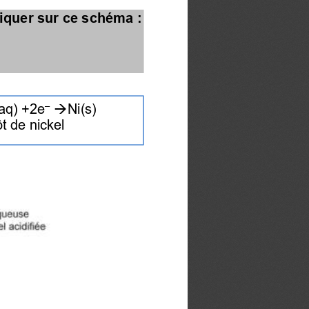
diquer sur ce schéma :
–
aq) +2e
Ni(s)
→
t de nickel