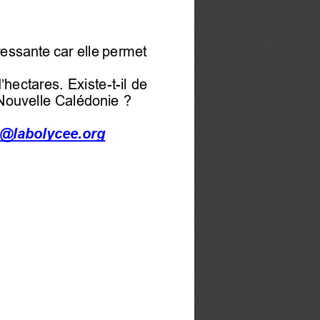
ressante car elle permet 
’hectares. Existe
-
t
-
il de 
 Nouvelle Calédonie
?
e@labolycee.org