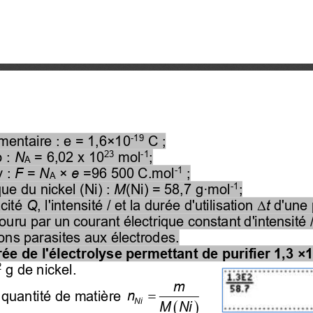
-
19
mentaire : e = 1,6×10
C ;
23
-
1
 : 
N
= 6,02 x 10
mol
;
A
-
1
 : 
F
= 
N
×
e
=96 500 C.mol
;
A
-
1
e du nickel (Ni) : 
M
(Ni) = 58,7 g
·
mol
;
cité 
Q
, l'intensité / et la durée d'utilisation 
t
d'une 
Δ
couru par un courant électrique constant d'intensité
ions parasites aux électrodes.
ée de l'électrolyse permettant de purifier 1,3 ×
2
g de nickel.
m
=
n
quantité de matière 
(
)
Ni
M  Ni