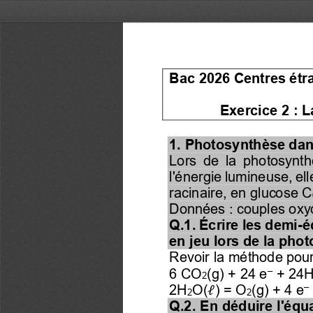
Bac 2026 Centres étr
Exercice 2
: L
1. Photosynthèse dan
Lors  de  la  photosynth
l'énergie lumineuse, ell
racinaire, en glucose C
Données : couples oxy
Q.1. Écrire les demi
-
é
en jeu lors de la pho
Revoir la méthode pour
–
6 CO
(g) + 24 e
+ 24
2
–
2H
O(
) = O
(g) + 4 e
ℓ
2
2
Q.2. En déduire l'équa