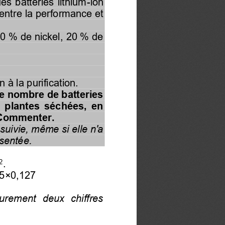
des  batteries  lithium
-
ion 
 entre la performance et 
0 % de nickel, 20 % de 
 à la purification.
le nombre de batteries 
es  plantes  séchées,  en 
. Comm
enter.
suivie, même si elle n'a 
sentée.
2
.
5×0,127 
eurement  deux  chiffres 