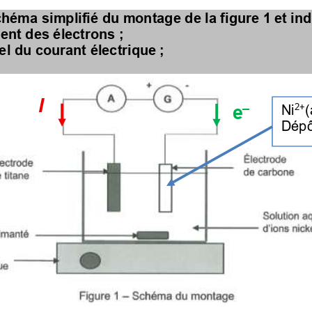
héma simplifié du montage de la figure 1 et in
ent des électrons ;
l du courant électrique ;
I
–
e
2+
Ni
(
Dépô