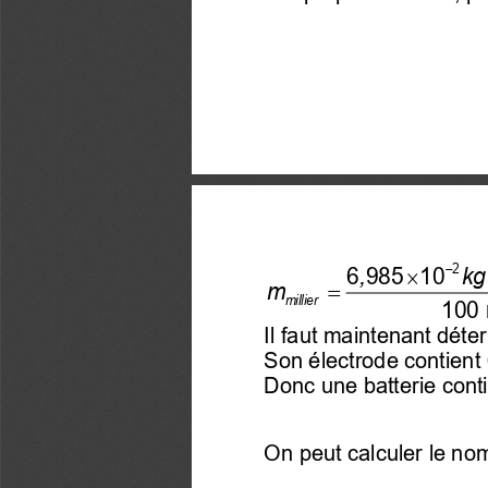

−
2
6 985   10
,
kg
=
millier
100
Il faut maintenant déte
Son électrode contient
Donc une batterie conti
On peut calculer le nom