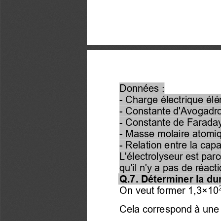
Données :
-
Charge électrique élé
-
Constante d'Avogadro
-
Constante de Faraday
-
Masse molaire atomiqu
-
Relation entre la capa
L'électrolyseur est par
qu'il n'y a pas de réact
Q.7. Déterminer la dur
On veut former 1,3×10
Cela correspond à une 