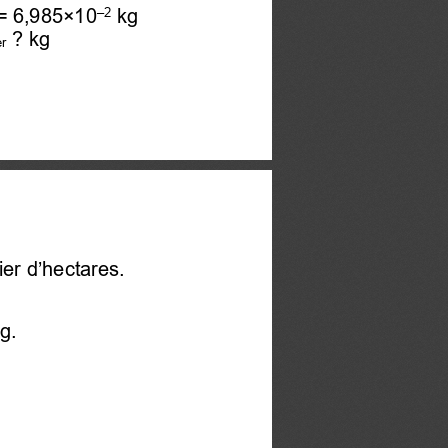
–
2
= 6,985×10
kg 
? kg
er
,
ier d’hectares.
g.