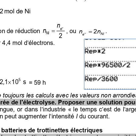
=
,
2 mol de Ni
n
−
=
n
e
=
on de réduction 
, ou 
.
nn
2
Ni
2
−
Ni
e
 4,4 mol d’électrons.
   
5
t,
2 1  10   s
= 59 h
e toujours les calculs avec les valeurs non arrondie
ée de l'électrolyse. Proposer une solution pour
ngue, or dans l’industrie «
le temps c’est de l’arg
n peut augmenter l’intensité 
I
du courant.
 batteries de trottinettes électriques