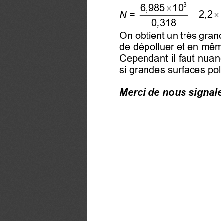

3
6 985   10
,
=
2 2  
,
N
= 
0 318
,
On obtient un très gran
de dépolluer et en mêm
Cependant il faut nuanc
si grandes surfaces po
Merci de nous signale