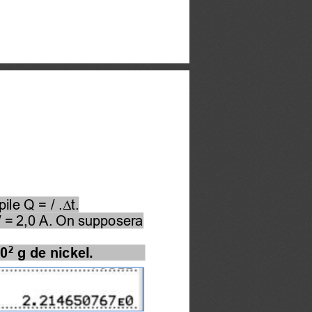
pile Q = / .
t.
Δ
 / = 2,0 A. On supposera 
2
10
g de nickel.