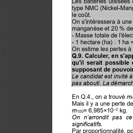
Les  batteries  utilisées 
type NMC (Nickel
-
Man
le coût.
On s'intéressera à une 
manganèse et 20 % de 
-
Masse totale de l'élec
-
1 hectare (ha) : 1 ha 
On estime les pertes à 4
Q.9. Calculer, en s'ap
qu'il  serait  possible 
supposant de pouvoir 
Le candidat est invité à
pas abouti. La démarch
En Q.4., on a trouvé 
m
Mais il y a une perte d
–
2
m
= 
6,985×10
kg.
100
On  n’arrondit  pas  ce 
significatifs.
Par proportionnalité, 