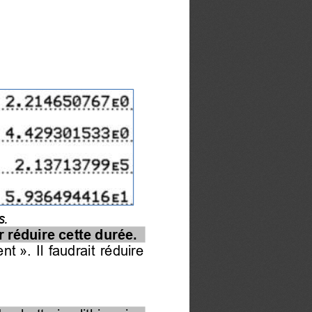
s.
 réduire cette durée.
ent
».  Il  faudrait  réduire 