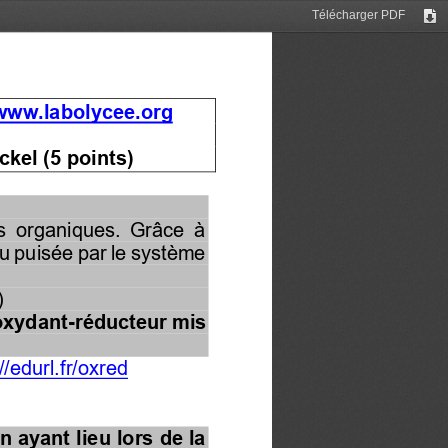
Télécharger PDF
Tél
/www.labolycee.org
ckel (5 points)
es  organiques.  Grâce  à 
au puisée par le système 
)
oxydant
-
réducteur mis 
//edurl.fr/oxred
 ayant lieu lors de la 