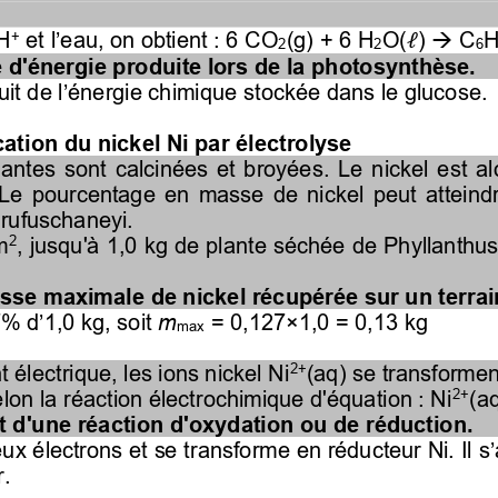
+
 H
et l’eau, on obtient
: 
6 CO
(g) + 
6 
H
O(
) 
C
→
ℓ
2
2
6
d'énergie produite lors de la photosynthèse.
it de l’énergie chimique
stockée dans le glucose
.
ication du nickel Ni par électrolyse
plantes  sont  calcinées  et  broyées.  Le  nickel  est  a
 Le  pourcentage  en  masse  de  nickel  peut  atteindr
rufuschaneyi.
2
m
, jusqu'à 1,0 kg de plante séchée de Phyllanthus
sse maximale de nickel récupérée sur un terra
 d’1,0 kg, soit 
m
= 0,127×1,0 = 0,13 kg
max
2+
t électrique, les ions nickel Ni
(aq) se transformen
2+
elon la réaction électrochimique d'équation : Ni
(a
git d'une réaction d'oxydation ou de réduction.
ux électrons et se transforme en réducteur Ni. Il s’
r.