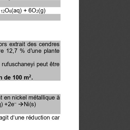
H
O
(aq) 
+ 6O
(g)
12
6
2
lors  extrait  des  cendres 
e  12,7  %  d'une  plante 
 rufuschaneyi peut être 
2
in de 100 m
.
t en nickel métallique à 
–
q) +2e
Ni(s)
→
agit d’une réduction car 