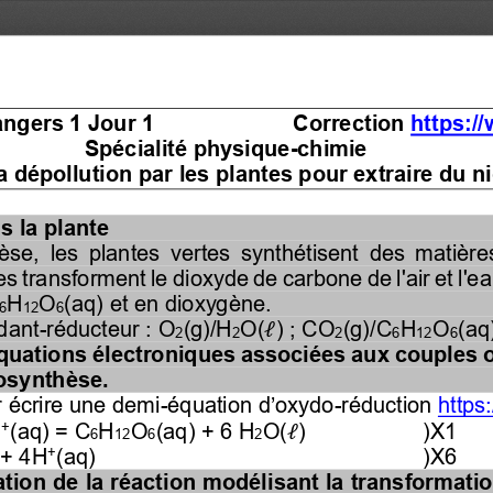
angers 1 Jour 1
Correction 
https:/
Spécialité physique
-
chimie 
a dépollution par les plantes pour extraire du ni
s la plante
èse,  les  plantes  vertes  synthétisent  des  matièr
es transforment le dioxyde de carbone de l'air et l'e
H
O
(aq) et en dioxygène.
6
12
6
dant
-
réducteur : O
(g)/H
O(
)
; CO
(g)/C
H
O
(aq
ℓ
2
2
2
6
12
6
quations électroniques associées aux couples 
tosynthèse.
 écrire une demi
-
équation d’oxydo
-
réduction 
https:
+
H
(aq) = C
H
O
(aq) + 6 H
O(
)
)X1
ℓ
6
12
6
2
+
+ 4H
(aq)
)X6
tion de la réaction modélisant la transformation