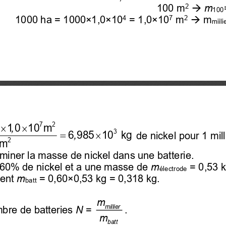
2
100 m
m
→
100
4
7
2
1000 ha = 1000×1,0×10
= 1,0×10
m
m
→
miili
   
7
2
1 0   10 m
,
=

3
m
6 985   10   kg
de nickel 
pour 1 mill
2
 m
rminer la masse de nickel dans une batterie.
 60% de nickel et a une masse de 
m
= 0,53 k
électrode
ent 
m
= 
0,60×0,53 kg = 
0,318 kg.
batt
m
millier
bre de batteries 
N
= 
.
m
batt