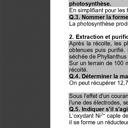
photosynthèse.
En simplifiant pour les
Q.3. Nommer la forme 
La photosynthèse produ
2. Extraction et purif
Après  la  récolte,  les  
obtenues  puis  purifié. 
séchée de Phyllanthus 
Sur un terrain de 100 
récolté.
Q.4. Déterminer la ma
On peut récupérer 12,7%
Sous l'effet d'un couran
l'une des électrodes, s
Q.5. Indiquer s'il s'a
2+
L’oxydant Ni
capte de
il se forme un réducteu