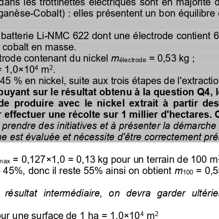
dans  les  trottinettes  électriques  sont  en  majorité  
ganèse
-
Cobalt) : elles présentent un bon équilibre
batterie Li
-
NMC 622 dont une électrode contient 6
cobalt en masse.
trode contenant du nickel 
m
= 0,53 kg ;
électrode
4
2
= 1,0
×
10
m
.
5 % en nickel, suite aux trois étapes de l'extraction
puyant sur le résultat obtenu à la question Q4, 
 de  produire  avec  le  nickel  extrait  à  partir  d
effectuer une récolte sur 1 millier d'hectares
 prendre des initiatives et à présenter la démarche 
e est évaluée et nécessite d'être correctement pré
= 0,127×1,0 = 0,13 kg pour un terrain de 100 m
max
e 45%, donc il reste 55% ainsi on obtient 
m
= 
0,5
100
 résultat  intermédiaire,  on  devra  garder  ultéri
4
2
pour une surface de 1 ha = 1,0×10
m