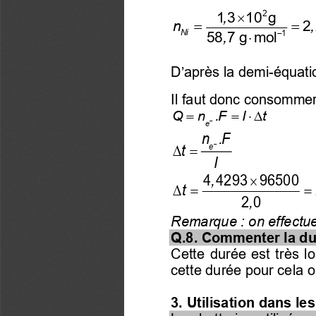

2
1 3   10  g
,
=
n
2 
Ni
−

1
58 7 g  mol
,
D’après la demi
-
équati
Il faut donc consommer
=
= 
Q    n   .F    I
t
−
e
n   .F
−
=
t
e
I

4 4293   96500
,
 =
=
20
,
Remarque
: on effectu
Q.8. Commenter la dur
Cette durée est très lo
cette durée pour cela o
3. Utilisation dans les