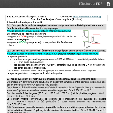
Télécharger PDF
Tél
Bac 2026 Centres étrangers 1 Jour 1 
Correction 
https://www.labolycee.org
Exercice 3 
—
Analyse d’un comprimé 
(4 points)
1. Identification du principe actif
Q.1. Recopier la formule topologique, entourer les groupes caractéristiques et nommer la 
famille fonctionnelle associée à chaque groupe.
N
e pas confondre groupe caractéristique et famille fonctionnelle
Sur la formule de
l’aspirine, on 
entoure
:
-
un groupe 
COOH
(groupe carboxyle) 
correspondant à la famille des 
acides carboxyliques
; 
-
un groupe 
COOC
(groupe ester)
correspondant à la famille des 
esters
. 
Q.2. Justifier que le spectre de l’échantillon analysé peut correspondre à celui de l’aspirine.
R
elier les bandes IR 
données dans le tableau 
aux groupes caractéristiques de la molécule.
Le spectre présente :
une 
bande moyenne et 
large entre environ
2500 et 3200 cm
, caractéristique de la liaison 
•
-
1
O
–
H d’un acide carboxylique ; 
des bandes fortes et fines vers
1700 cm
, caractéristiques des liaisons
C = O
, notamment 
•
-
1
des 
ester et acide carboxylique.
Ces bandes sont compatibles avec les groupes caractéristiques présents dans l’aspirine.
Le spectre peut donc correspondre à celui de l’aspirine.
2. Titrage avec suivi pH
-
métrique du principe actif contenu dans le comprimé saisi
On prépare 
V
= 500,0 mL d'une solution S en dissolvant complètement le comprimé d'aspirine saisi
et son principe actif note AH dans de l'eau distillée.
On prélève un échantillon de volume 
V
= 20,0 mL de cette solution S pour le titrer par une solution
a
aqueuse d'hydroxyde de sodium de concentration apportée : 
C
= 1,00
×
10
mol.L
.
-
2
-
1
b
On dispose de fioles jaugées (50,0 mL ; 100,0 mL ; 200,0 mL) et de pipettes jaugées (1,0 mL ;
2,0
mL ; 10,0 mL ; 25,0 mL).
La  solution  titrante  d'hydroxyde  de  sodium  de  concentration  en  quantit
é
de  mati
è
re
C
=  1,00
×
10
m
ol.L
a  été  préparée  à  partir  d'une  solution  de  concentration
–
2
-
1
b
C
= 5,00
×
10
mol.L
.
–
2
-
1
o
Q.3. Sélectionner, parmi la verrerie disponible, celle qui est utilisée pour effectuer la dilution 
de  la
solution  titrante  d'hydroxyde  de  sodium  de  concentration 
C
=  1,00
×
10
mol.L
. 
–
2
-
1
b
Justifier la
réponse.