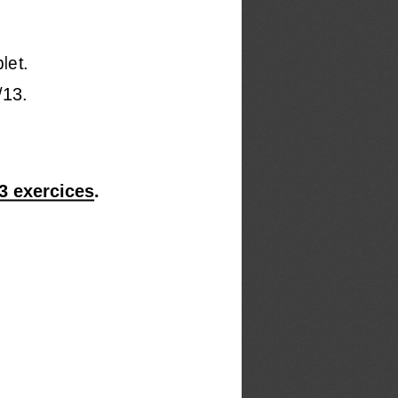
p
le
t
.
/
13
.
3 exercices
. 