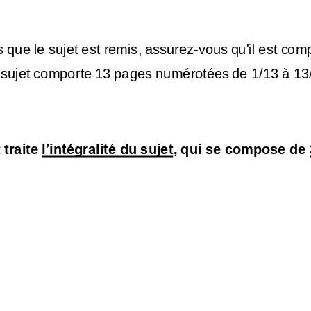
s
que
l
e 
s
u
j
e
t
e
s
t
r
e
m
is
,
a
s
s
ur
e
z
-
v
ous
q
u
'
i
l
es
t
c
om
s
u
je
t
c
ompor
t
e
13
p
a
g
e
s
num
é
ro
t
ée
s
de
1
/
13
à
13
traite 
l’intégralité du sujet
, qui se compose de 