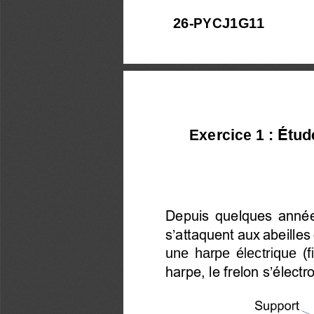
2
6
-
PYC
J1G11
Exercice 
1
: 
Étud
Depuis quelques années,
s’attaquent aux abeilles 
une  harpe  électrique  (
harpe, le frelon s’élec