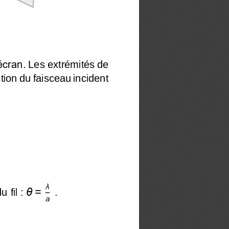
écran
.
Les extrémités de 
ction du faisceau incident 
λ
θ
=
u fil : 
.
a