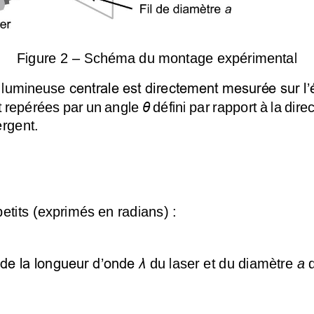
Figure 2 
–
Schéma du montage expérimental
centrale est directement mesurée sur l’
 
lumineuse 
t repérées par un angle 
θ
défini par rapport à la dire
ergent.
petits (exprimés en radians) :
de la longueur d’onde 
λ
du laser et du diamètre 
a
d