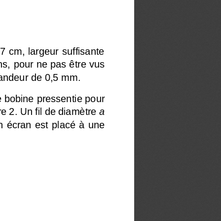
 cm, largeur suffisante 
s, 
pour ne pas être vus 
andeur 
de
0,5
mm.
e bobine
pressentie pour 
re 2
.
Un fil de diamètre
a
n 
écran  est  placé  à  une 