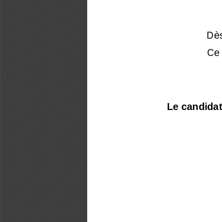
D
è
Ce
Le candidat 