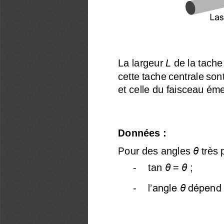
La largeur 
L
de la tache
cette tache centrale son
et celle du faisceau ém
Données
:
Pour des angles 
θ
très 
-
tan 
θ
=
θ
;
-
l
’angle 
θ
dépend 