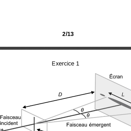
2
/
13
Exercice 1