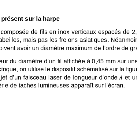
x présent sur la harpe
 composée de fils en inox verticaux espacés de 2,7
abeilles, mais pas les frelons asiatiques. Néanmoin
doivent avoir un diamètre 
maximum de l’
ordre de gr
eur du 
diamètre d
’
u
n
fil 
affiché
e
à 0,45 mm
sur un
ctrique
, on 
utilise le dispositif s
chématisé sur la figu
rajet d’un faisceau laser de longueur d’onde
λ
et
u
apparaît sur l’écran
érie de taches
lumineuse
s
.