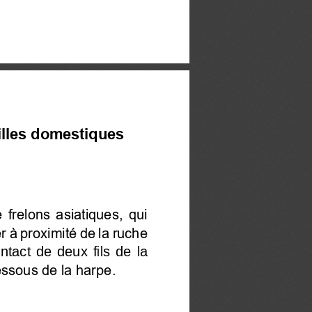
illes domestiques 
frelons asiatiques, qui 
r à proximité de la ruche 
ntact  de  deux  fils  de  la 
essous de la harpe
.