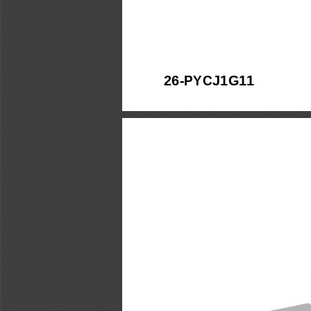
2
6
-
PYC
J1G11