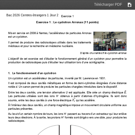
Télécharger PDF
Tél
Exercice 1
Exercice 1 : Le cyclotron Arronax (11 points) 
Mis en service en 2008 à Nantes, l’accélérateur de particules Arronax
est un cyclotron. 
Il  permet de produire des  radioisotopes utilisés  dans les traitements 
médicaux et pour la recherche en médecine nucléaire. 
D’après
 chu-nantes.fr/le-cyclotron-arronax
L’objectif de cet exercice est d’étudier le fonctionnement général d’un cyclotron pour permettre la
production de radioisotopes puis d’étudier leur utilisation lors d’une scintigraphie
. 
1.  Le 
fonctionnement d’un cyclotron
Un cyclotron est un accélérateur de particules, inventé par M. Lawrence en 1931. 
Il est composé de deux cavités métalliques en forme de demi-
cylindres éloignées d’une distance
notée 
d
. Un canon permet de produire les particules chargées introduites dans le dispositif. 
Entre les deux cavités, une tension alternative 
 U
 est appliquée. Elle crée un champ électrique 
E
. 
Les  particules  utilisées  sont  des  ions  H
 obtenus à partir d’atomes d’hydrogène.
  Ils  sont  donc 
−
soumis, entre les deux cavités à une force électrique 
F
 qui les accélère. 
e
À l’intérieur des deux cavités, un champ magnétique impose un mouvement circulaire uniforme aux
particules présentes. 
Au bout d’un certain nombre de tours, les ions H
passent au travers d’un extracteur qui leur enlève
−
leurs deux électrons. À la sortie, les protons H
 formés sont dirigés vers une cible, pour produire les 
+
radioisotopes. 