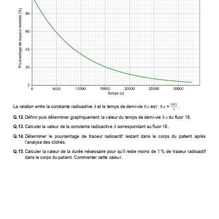
ln(2)
La relation entre la constante radioactive 
λ
 et le temps de demi-vie 
t
 est :
 t
=
 . 
1/2
1/2
λ
Q.12. 
Définir puis déterminer graphiquement la valeur du temps de demi-vie 
t
 du fluor 18. 
1/2
Q.13. 
Calculer la valeur de la constante radioactive 
λ
 correspondant au fluor 18. 
Q.14. 
Déterminer  le  pourcentage  de  traceur  radioactif  restant  dans  le  corps  du  patient  après 
l’analyse des clichés.
Q.15. 
Calculer la valeur de la 
durée nécessaire pour qu’il reste moins de 1
 % de traceur radioactif 
dans le corps du patient. Commenter cette valeur. 