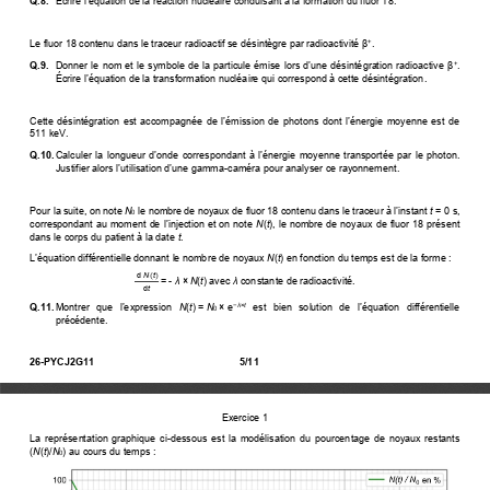
Q.8. 
 Écrire l’équation
 de la réaction nucléaire conduisant à la formation du fluor 18. 
Le fluor 18 contenu dans le traceur radioactif se désintègre par radioactivité
β
. 
+
Q.9. 
 Donner le nom et le symbole de la particule émise lors d’une désintégration radioactive
 β
. 
+
Écrire 
l’équation de la transformation nucléaire qui correspond à cette désintégration
. 
Cette désintégration est accompagnée de l’émission de photons dont l’énergie moyenne est de
511 keV. 
Q.10. 
Calculer la longueur d’onde correspondant à l’énergie moyenne transportée par le photon.
Justifier alors l’utilisation d’une gamma
-caméra pour analyser ce rayonnement. 
Pour la suite, on note 
N
le nombre de noyaux de fluor 18 contenu dans le traceur à l’instant
 t
 = 0 s, 
0
correspondant au moment de l’injection et on note
 N
(
t
), le nombre de noyaux de fluor 18 présent 
dans le corps du patient à la date 
t
. 
L’équation différentielle donnant le nombre de noyaux
 N
(
t
) en fonction du temps est de la forme : 
d
 N
t
(
)
= -
λ
 ×
 N
(
t
)
 avec 
λ
 constante de radioactivité. 
d
t
Q.11. 
Montrer que l’expression
   N
(
t
) = 
N
× e
 est bien solution de l’équation différentielle
−
×
λ
t
0 
précédente. 
26-PYCJ2G11 
5/11 
Exercice 1
La  représentation  graphique  ci-dessous  est  la  modélisation  du  pourcentage  de  noyaux  restants 
(
N
(
t
)/
N
) au cours du temps :  
0