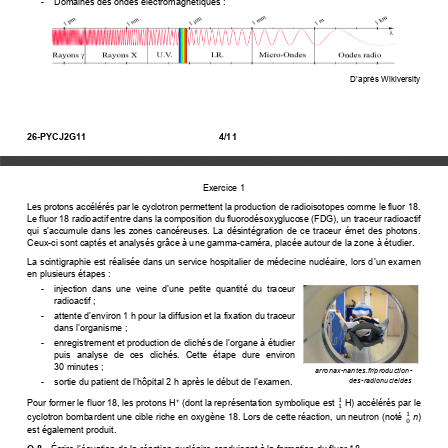
-    Domaines des ondes électromagnétiques : 
D’après Wikiversity
26-PYCJ2G11 
4/11 
Exercice 1
Les protons accélérés par le cyclotron permettent la production de radioisotopes comme le fluor 18. 
Le fluor 18 radioactif entre dans la composition du fluorodésoxyglucose (FDG), un traceur radioactif 
qui s’accumule dans les zones cancéreuses
.  La  désintégration  de  ce  traceur  émet  des  photons. 
Ceux-ci sont captés et analysés grâce à une gamma-caméra, placée autour de la zone à étudier. 
La scintigraphie est réalisée dans un service hospitalier de médecine nucléaire, 
lors d’un examen
en plusieurs étapes : 
- 
  injection dans une veine d’une petite quantité du traceur
radioactif ; 
- 
  attente d’environ 1
 h pour la diffusion et la fixation du traceur 
dans l’organisme ;
- 
  enregistrement et production de clichés de l’organe à étudier
puis  analyse  de  ces  clichés.  Cette  étape  dure  environ 
30 minutes ; 
arronax-nantes.fr/production-
des-radionucleides 
- 
  sortie du patient de l’hôpital 2
 h après le début de l
’examen
. 
1
Pour former le fluor 18, les protons H
 (dont la représentation symbolique est 
H) accélérés par le 
+
1
1
cyclotron bombardent une cible riche en oxygène 18. Lors de cette réaction, un neutron (noté 
n
) 
0
est également produit. 