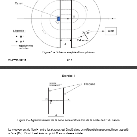
d 
Figure 1 
–
Schéma simplifié d’un cyclotron
26-PYCJ2G11 
2/11 
Exercice 1
Figure 2 
–
 Agrandissement de la zone accélératrice lors de la sortie de H
 du canon 
−
Le mouvement de l’ion H
 entre les plaques est étudié dans un référentiel supposé galiléen, associé 
‒
à l’axe (Ox). L’ion H
 est émis au point O sans vitesse initiale. 
‒