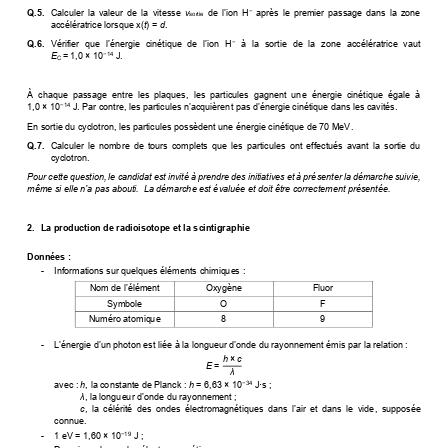
Q.5. 
  Calculer  la  valeur  de  la  vitesse 
 v
 de l’ion H
  après  le  premier  passage  dans  la  zone 
−
sortie
accélératrice lorsque x(
t
) = 
d
. 
Q.6. 
 Vérifier que l’énergie cinétique de l’ion H
  à  la  sortie  de  la  zone  accélératrice  vaut 
−
E
= 1,0 × 10
 J. 
−
14
C 
À  chaque  passage  entre  les  plaques,  les  particules  gagnent  une  énergie  cinétique  égale  à 
1,0 × 10
 J
. Par contre, les particules n’acquièrent pas d’énergie cinétique dans les cavités.
−
14
En sortie du cyclotron, les particules possèdent une énergie cinétique de 70 MeV. 
Q.7. 
  Calculer  le  nombre  de  tours  complets  que  les  particules  ont  effectués  avant  la  sortie  du 
cyclotron. 
Pour cette question, le candidat est invité à prendre des initiatives et à présenter la démarche suivie, 
même si elle n’a pas abouti.  La démarche est évaluée et doit être correctement présentée
. 
2.  La production de radioisotope et la scintigraphie 
Données : 
-    Informations sur quelques éléments chimiques : 
Nom de l’élément
Oxygène 
Fluor 
Symbole 
O 
F 
Numéro atomique 
8 
9 
- 
  L’énergie d’un photon est liée à la longueur d’onde du rayonnement émis par la relation :
h
 ×
 c
E
 =
λ
avec : 
h
, la constante de Planck : 
h
 = 6,63 × 10
 J·s ; 
−
34
λ
, la longueur d’onde du rayonnement
 ; 
c
, la célérité des ondes électromagnétiques dans l’air et dans le vide
,  supposée 
connue. 
-    1 eV = 1,60 × 10
 J ; 
−
19