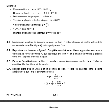
Données : 
- 
  Masse de l’ion H
 : 
m
 = 1,67 × 10
 kg ; 
‒
−
27
- 
  Charge de l’ion H
 : 
q
 = 
‒
 e = 
‒
 1,6 × 10
 C ; 
‒
−
19
-    Distance entre les plaques : 
d
 = 5,0 mm ; 
-    Tension appliquée entre les plaques : 
U
 = 65 kV ; 
U
E
 =
 ;
-    Valeur du champ électrique : 
d
-    1 eV = 1,60 × 10
 J ; 
−
19
-    Intensité du champ de pesanteur 
g
 = 9,81 N·kg
. 
−
1
Montrer que la valeur de la norme du poids de l’ion H
 est négligeable devant la valeur de la 
Q.1. 
−
norme de la force électrique 
F
qui s’applique sur l’ion
.
e
Q.2. 
  Reproduire, sur la copie, la figure 2. Compléter ce schéma en faisant apparaitre, sans soucis 
d’échelle, la force électrique
  F
qui s’applique sur l’ion H
 et  le champ électrique 
 E
 présent 
−
e
dans tout l’espace entre les plaque
s. 
Q.3. 
 Exprimer l’accélération
 a
de l’ion H
 dans la zone accélératrice en fonction de 
e
, 
U
, 
d
 et 
m,
−
x
en utilisant la deuxième loi de Newton. 
Q.4. 
 Montrer alors que la vitesse et la position de l’ion H
  lors  du  passage  dans  la  zone 
−
accélératrice, sur l’axe
 x
, peuvent s’écrire
 : 
e
.
U
v
(
t
) =
×
 t
x
m
.
d
1
e
.
U
x
t
=
×
×
 t
²
(
)
2
m
.
d
26-PYCJ2G11 
3/11 
Exercice 1