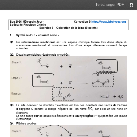
Télécharger PDF
Tél
Bac 202
6
Métropole Jour 1 
Correction © 
https://www.labolycee.org
Spécialité Physique
-
Chimie
Exercice 
3
–
Coloration de la laine 
(
5
points)
1.
Synthèse d’un «
colorant acide
» 
Q1.
U
n 
intermédiaire  réactionnel
est  une  espèce  chimique  formée 
lors 
d’une  étape  du 
mécanisme  réactionnel  et  consommée  lors  d’une  étape  ultérieure  (souvent  l’étape 
suivante).
Q2.
Deux i
ntermédiaires réactionnels encadrés
:
Q3.
Le
site  donneur
de doublets d’électrons est l’un des 
doublets non liants de l’atome 
−
d’oxygène
O
portant  la  charge  négative
de  l’ion  nitrite 
car  c’est  un  site  riche en 
NO
2
électrons.
Le 
site accepteur
de doublets d’électrons est 
l’ion hydrogène H
qui possède une lacune 
+
électronique.
Q4.
Flèches courbes.