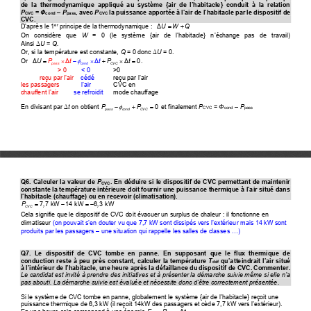
de  la  thermodynamique  appliqué  au  système  {air  de  l’habitacle}  conduit  à  la  relation
P
= 
Ф
–
P
, avec 
P
la puissance apportée à l’air de l’habitacle par le dispositi
f
de 
CVC
cond
pass
CVC
CVC.
=+
Δ
UWQ
D’après le 1
principe de la thermodynamique
:  
er
On   considère   que 
W
=   0   (le   système 
{air  de  l’habitacle}  n
’
échange
pas   de   travail)
Ainsi 
U
= 
Q.
Δ
Or, si la température est constante, 
Q
= 0 donc 
U
=
0
.
Δ

=

−

+       =
Or  
.
Δ
U
Pt
Δ
Δ
t
P
Δ 0
t
pass
cond
CVC
> 
0
< 0
>0
r
eçu 
par l
’
air
c
édé
r
eçu
par l
’
air
l
es pas
s
age
rs
l
’
air
CVC en
chauffent l
’
air
se
refroidit
mode chauffage

−
+
=
E
n
divisant par 
t
on obtient 
et f
i
nalement 
P
= 
Ф
–
P
Δ
PP
0
CVC
cond
pass
pass
cond
CVC
Q6. Calculer la valeur de 
P
. En déduire si le dispositif de CVC permettant de maintenir
CVC
constante la température intérieure doit fournir une puissance thermique à l’air situé dans
l’habitacle (chauffage) ou en recevoir (climatisation).
=
−
= −
P
7 7 kW   14 kW
,
6 3 kW
,
CVC
Cela signifie que le dispositif de CVC doit évacuer un surplus de chaleur
: il fonctionne en 
climatiseur 
(on pouvait s’en douter vu que 7,7 kW sont dissipés vers l’extérieur mais 14 kW sont 
produits par les passagers 
–
une situation qui rappelle les salles de classes ...)
Q7.  Le  dispositif  de  CVC  tombe  en  panne.  En  supposant  que  le  flux  thermique  de 
conduction
reste à peu près constant, calculer la température 
T
qu’atteindrait l’air situé 
déf
à l’intérieur
de l’habitacle, une heure après la défaillance du dispositif de CVC. Commenter.
Le candidat est invité à prendre des initiatives et à présenter la démarche suivie même si elle
n’a 
pas abouti. La démarche suivie est évaluée et nécessite donc d’être correctement
présentée
.
Si le système de CVC tombe en panne, globalement le système {air de l’habitacle} reçoit une 
puissance thermique de 6,3 kW
(il reçoit 14kW des p
assagers et cède 7,7 kW vers
l
’
extérieur)
.
=
En une heure cela correspond à une énergie 
E
P
Δ
t