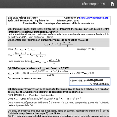
Télécharger PDF
Tél
Bac 202
6
Métropole
(
J
our 
1
)
Correction © 
https://www.labolycee.org
Spécialité 
Sciences de l’ingénieur(e)
Sciences physiques
Exercice 
B
–
Bilan thermique d
’
un avion en altitude de croisière
Q1.  Indiquer  dans  quel  sens  s’effectue  le  transfert  thermique  par  conduction  entre 
l’intérieur
et l’extérieur du fuselage. Justifier.
Le transfert thermique par conduction s’effectue d
e la source chaude vers la source froide
soit ici 
de l’intérieur (20°C) vers l’extérieur (
–
53°C)
.
Q2. Montrer que l’expression du flux thermique de conduction 
Ф
est :
cond

   
2
rL
(
)

=    −    
TT
cond
int
ext
e
(
)

−
=   
On a 
T
T
R
(analogie 
U
= 
R
·
I
)
int
ext
th
cond
(
)
−
TT
e

=
=
int
ext
or 
R

cond
th
   
R
2
rL
th

   
2
rL
(
)

=    −    
D
onc 
on obt
ient bien
TT
cond
int
ext
e
Q3. Vérifier que la valeur de 
Ф
est d’environ 7,7 kW.
cond

−−

      

11
2
0 030W  m
,
K
2 8 m   60 m
,
(
)
(
)

=   − −

=   
=
3
20
53   K
7 7   10   W    7 7 kW
,,
cond
0 30m
,
On 
retrouve la valeur annoncée.
Q4. Déterminer l’expression de la capacité thermique 
C
de l’air de l’habitacle en fonction
air
de 
c
, 
ρ
et 
V
. Calculer sa valeur et la comparer avec la donnée 
C
.
air
air

=       =      
Par définiti
on, 
C
m
c
V
c
air
air
air
air
air
air
−
−
−
=
      
   
       =   
-3
3
3
3
1
1
6
1
Donc 
C
1 3kg  m
,
1 4   10 m
,
1 0   10  J  kg
,
K
1 8   10   J.K
,
air
Cette valeur est légèrement inférieure à 
C
car on n’a pas tenu compte des parois de l’habitacle 
mais uniquement de l’air.
De plus, on suppose que tous les passagers, assis et calmes, fournissent ensemble à l’air de
l’habitacle une puissance thermique 
P
= 14 kW.
pass
Q5. En régime permanent et donc à température constante, montrer que le premier principe