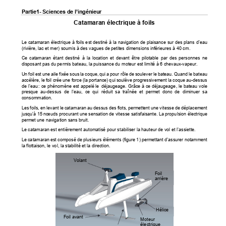
Partie1- Sciences de l’ingénieur
Catamaran électrique à foils
Le catamaran électrique à foils est destiné à la
 navigation de plaisance sur des plans d’eau 
(rivière, lac et mer) soumis à des vagues 
de petites dimensions inférieures à 40 cm. 
Ce  catamaran  étant  destiné  à  la  location  et  
devant  être  pilotable  
par  des  personnes  ne  
disposant pas du permis bateau, la puissanc
e du moteur est limité à 6 chevaux-vapeur. 
Un foil est une aile fixée sous la coque, qui 
a pour rôle de soulever le bateau. Quand le bateau 
accélère, le foil crée une force (la portance) 
qui soulève progressive
ment la coque au-dessus 
de l’eau
: ce phénomène est appelé le 
déjaugeage. Grâce à ce déj
augeage, le bateau vole 
presque  au-dessus  de  l’eau,  ce  qui  réduit  
sa  traînée  et  permet  donc  de  diminuer  sa  
consommation. 
Les foils, en levant le catamaran au dessus des
 flots, permettent une vitesse de déplacement 
jusqu’à 15 nœuds procurant une sensation de vi
tesse satisfaisante. La propulsion électrique 
permet une navigation sans bruit. 
Le catamaran est entièrement automatisé pour 
stabiliser la hauteur de vol et l’assiette.  
Le catamaran est composé de plusieurs éléments 
(figure 1) permettant d’assurer notamment 
la flottaison, le vol, la stabilité et la direction. 
Volant 
Foil 
arrière 
Hélice 
Foil avant 
Moteur 
électrique 