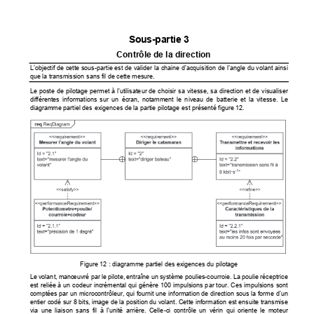
Sous-partie 3 
Contrôle de la direction 
L’objectif de cette sous-partie 
est de valider la chaine d’acqui
sition de l’angle du volant ainsi 
que la transmission sans fil de cette mesure. 
Le poste de pilotage permet à l’utilisateur de choi
sir sa vitesse, sa direction et de visualiser 
différentes  informations  sur  un  écran,  notamm
ent  le  niveau  de  batterie  et  la  vitesse.  Le  
diagramme partiel des exigences de la 
partie pilotage est présenté figure 12. 
Figure 12 : diagramme partiel des exigences du pilotage
Le volant, manœuvré par le pilote, entraîne un
 système poulies-courroie. 
La poulie réceptrice 
est reliée à un codeur incrémental qui génère 100 
impulsions par tour. Ces impulsions sont 
comptées par un microcontrôleur, qui fournit une 
information de direction sous la forme d’un 
entier codé sur 8 bits, image de la position du vo
lant. Cette information est ensuite transmise 
via  une  liaison  sans  fil  à  l'unité  arrière.  Celle
-ci  contrôle  un  vérin  qui  oriente  le  moteur  