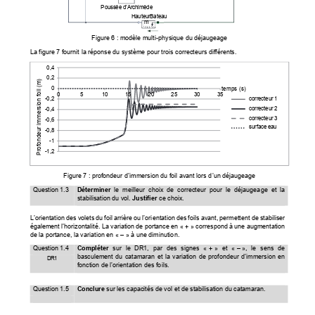
Poussée d’Archimède 
HauteurBateau 
m 
Figure 6 : modèle mult
i-physique du déjaugeage 
La figure 7 fournit la réponse du systèm
e pour trois correcteurs différents. 
0,4
0,2
Profondeur immersion foil (m)
temps (s)
0
0
5
10
15
20
25
30
35
correcteur 1
-0,2
asservissement 1
correcteur 2
-0,4
asservissement 2
correcteur 3
asservissement 3
-0,6
surface eau
Surface eau
-0,8
-1
-1,2
Figure 7 : profondeur d’immersion 
du foil avant lors d’un déjaugeage 
Question 1.3 
Déterminer
  le  meilleur  choix  de  correcteur  pour  le  déjaugeage  et  la  
stabilisation du vol. 
Justifier
 ce choix. 
L’orientation des volets du foil arrière ou l’ori
entation des foils avant, 
permettent de stabiliser 
également l’horizontalité. La variation de 
portance en « + » correspond à une augmentation 
de la portance, la variation en « – » à une diminution. 
Question 1.4 
Compléter
  sur  le  DR1,  par  des  signes  «  +  »  et  «  –  »,  le  sens  de  
basculement  du  catamaran  et  la  va
riation  de  profondeur  d’immersion  en  
DR1 
fonction de l’orientation des foils. 
Question 1.5 
Conclure 
sur les capacités de vol et de stabilisation du catamaran. 