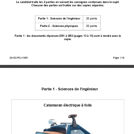
Le candidat traite les 2 parties en suivan
t les consignes cont
enues dans le sujet.
Chacune des parties est trai
tée sur des copies séparées. 
Partie 1 - Sciences de l’ingénieur 
20 points 
Partie 2 - Sciences physiques 
20 points 
Partie 1 : les docum
ents réponses DR1 à DR3 (pages 13 à 15) sont à rendre avec la 
copie. 
26-SCIPCJ1ME1
Page 1/15
26-SCIPCJ1ME1
Page 1/19
Partie 1 - Sciences de l’ingénieur
Catamaran électrique à foils 