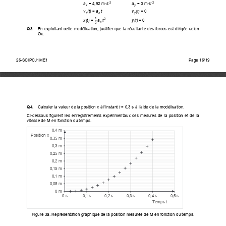
a
 = 4,92 m·s
a
 = 0 m·s
-2
-2
x
y
v
(t)
 = 
a
t
v
(t)
 = 0 
x
x
y
1
2
x(t) 
= 
a
t
y(t)
=
0 
x
2
Q3. 
En exploitant cette modélisation, justifier que la résultante des forces est dirigée selon 
Ox. 
26-SCIPCJ1ME1                                                                                              
Page 1/4 
26-SCIPCJ1ME1
Page 16/19
Q4. 
Calculer la valeur de la position 
x
 à l’instant 
t
 = 0,3 s à l’aide de la modélisation. 
Ci-dessous  figurent  les  enregistrements  expérimentaux  des  mesures  de  la  position  et  de  la  
vitesse de M en fonction du temps. 
0,4 m
Position 
x
0,35 m
0,3 m
0,25 m
0,2 m
0,15 m
0,1 m
0,05 m
0 m
0 s
0,1 s
0,2 s
0,3 s
0,4 s
0,5 s
Temps 
t
Figure 3a. Représentation graphique de la position mesurée de M en fonction du temps. 