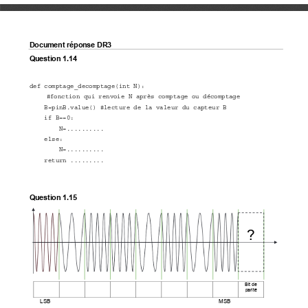
Document réponse DR3 
Question 1.14 
def comptage_decomptage(int N): 
#fonction qui renvoie N après comptage ou décomptage 
    B=pinB.value() #lecture de la valeur du capteur B 
    if B==0: 
        N=.......... 
    else: 
        N=.......... 
    return ......... 
Question 1.15 
? 
Bit de 
parité
    LSB                                                                                                          MSB 