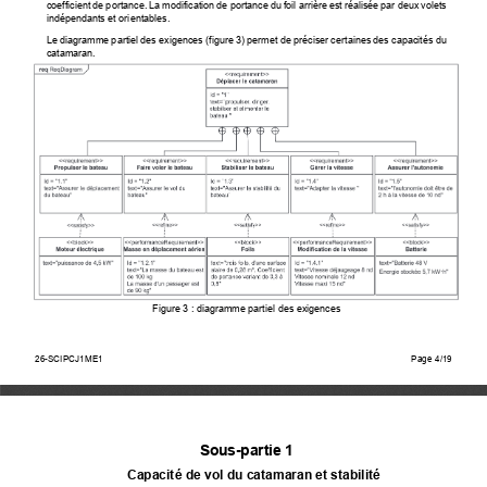
coefficient de portance. La modification de portanc
e du foil arrière est réa
lisée par deux volets 
indépendants et orientables. 
Le diagramme partiel des exigen
ces (figure 3) permet de précis
er certaines des capacités du 
catamaran.  
Figure 3 : diagramme partiel des exigences 
26-SCIPCJ1ME1                                                                                
Page                                        4/15   
26-SCIPCJ1ME1
Page 4/19
Sous-partie 1 
Capacité de vol du catamaran et stabilité 