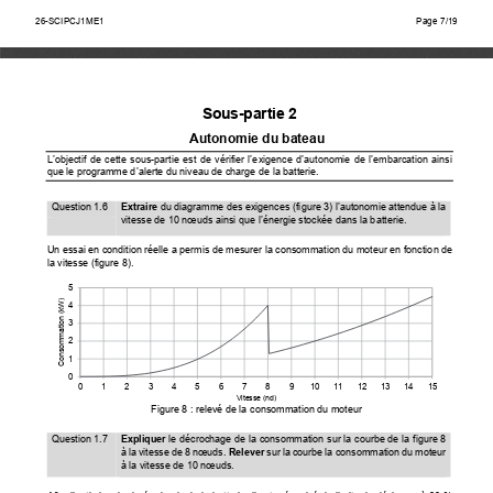
26-SCIPCJ1ME1                                                                                
Page                                        7/15   
26-SCIPCJ1ME1
Page 7/19
Sous-partie 2 
Autonomie du bateau 
L’objectif  de  cette  sous-partie  est  de  vérifi
er  l’exigence  d’autonomie  de  l’embarcation  ainsi  
que le programme d’alerte du niveau de charge de la batterie. 
Question 1.6 
Extraire
 du diagramme des exigences (fi
gure 3) l’autonom
ie attendue à la 
vitesse de 10 nœuds ainsi que l’énergie stockée dans la batterie. 
Un essai en condition réelle a permis de mesu
rer la consommation du moteur en fonction de 
la vitesse (figure 8). 
5
Consommation (kW)
4
3
2
1
0
0123456789101112131415
Vitesse (nd)
Figure 8 : relevé de la consommation du moteur 
Question 1.7 
Expliquer
 le décrochage de la consommation sur la courbe de la figure 8 
à la vitesse de 8 nœuds. 
Relever
 sur la courbe la consommation du moteur 
à la vitesse de 10 nœuds. 