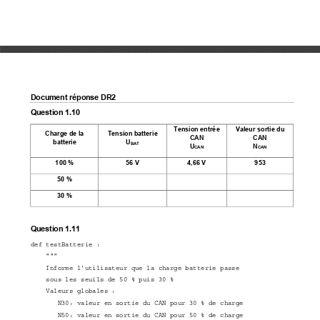
Document réponse DR2 
Question 1.10 
Tension entrée 
Valeur sortie du 
Charge de la 
Tension batterie 
CAN 
CAN 
batterie 
U
BAT
U
N
CAN
CAN
100 % 
56 V 
4,66 V 
953 
50 % 
30 % 
Question 1.11 
def testBatterie : 
    """ 
    Informe l'utilisateur que la charge batterie passe     
    sous les seuils de 50 % puis 30 % 
    Valeurs globales : 
       N30: valeur en sortie du CAN pour 30 % de charge 
       N50: valeur en sortie du CAN pour 50 % de charge 