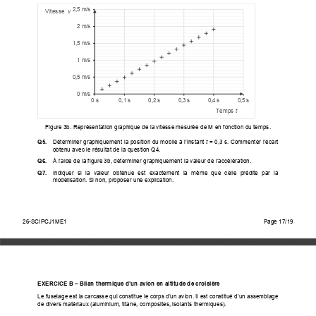
2,5 m/s
Vitesse  
v
2 m/s
1,5 m/s
1 m/s
0,5 m/s
0 m/s
0 s
0,1 s
0,2 s
0,3 s
0,4 s
0,5 s
Temps 
t
Figure 3b. Représentation graphique de la vitesse mesurée de M en fonction du temps. 
Q5. 
Déterminer graphiquement la position du mobile à l’instant 
t
 = 0,3 s. Commenter l’écart 
obtenu avec le résultat de la question Q4.  
Q6. 
À l’aide de la figure 3b, déterminer graphiquement la valeur de l’accélération. 
Q7. 
Indiquer  si  la  valeur  obtenue  est  exactement  la  même  que  celle  prédite  par  la  
modélisation. Si non, proposer une explication.  
26-SCIPCJ1ME1                                                                                              
Page 2/4 
26-SCIPCJ1ME1
Page 17/19
EXERCICE B – Bilan thermique d’un avion en altitude de croisière 
Le fuselage est la carcasse qui constitue le corps d’un avion. Il est constitué d’un assemblage 
de divers matériaux (aluminium, titane, composites, isolants thermiques).  