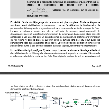
ሬ
théorème de la résultante 
dynamique en projection sur z
, 
montrer
 que la 
vitesse       de       déjaugeage       est       donnée       par       la       relation              
ሺ
ሻ
m
+m
∙
g
B
P
V
=
  .  
Calculer 
V
et 
conclure
  sur  la  vitesse  de  
ඨ
déj
déj
1
ቀ
ቁ
γ∙
C
∙
S
+
∙
S
z
avant
arrière
2
déjaugeage annoncée.  
En  réalité,  l’étude  du  déjaugeage  du  catamaran  
est  plus  complexe.  Plusieurs  étapes  se  
succèdent  avant  stabilisation  du  catamaran.  
Lors  de  l’accélération  de  l’embarcation,  la  
portance des foils augmente progressivement s
ans provoquer la sortie
 de la coque de l’eau. 
Lorsque  le  bateau  a  acquis  une  vitesse  suffi
sante,  la  portance  ayant  augmenté,  le  
déjaugeage s’opère et la profondeur
 d’immersion du foil diminue. La dernière étape consiste 
à stabiliser le vol. En effet, pour un confor
t optimal de navigation, la profondeur d’immersion 
du  foil  (figure  4)  doit  se  situer  à  300  mm  sous
  la  surface  libre  de  l’eau  pour  éviter  les  
perturbations liées aux vaguelettes et au clapot. 
Le foil ne doit pas se situer en surface sous 
peine d’être soumis à des chocs successifs dans
 les vagues, rendant le vol inconfortable. 
Un modèle multi-physique (figure 6)
 a été conçu. Il permet de simuler le décollage et le début 
de stabilisation du vol. Il intègre la vitesse 
de déplacement, le poids, la poussée d’Archimède 
et la force résultant de la port
ance des foils. Pour régler la 
hauteur de vol, un asservissement 
26-SCIPCJ1ME1                                                                                
Page                                        6/15   
26-SCIPCJ1ME1
Page 6/19
sur l’orientation des foils est mis en place. 
La variation d’orientat
ion permet d’augmenter ou 
diminuer le coefficient de portance. 
ConsigneHauteur 
Correcteur 
Portance 
Feedback 
MasseBateau 
PID 
Additionneur 
Bateau 
+1 
k=1 
f 
f 
m 
+1 
PoidsBateau 
k=190 
Effort_résultant 