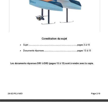
Constitution du sujet  
•
    Sujet    ...............................................................................    p
ages 3 à 15 
•
    Documents    réponses
 ...................................................... pages 
13 à 15 
Les documents réponses DR1 à DR3 (pages 13 à 15) sont à rendre avec la copie.
26-SCIPCJ1ME1                                                                                
Page                                        2/15   
26-SCIPCJ1ME1
Page 2/19