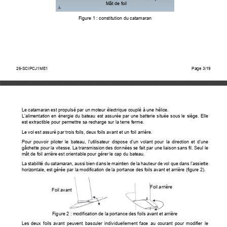
Mât de foil 
Figure 1 : constitution du catamaran 
26-SCIPCJ1ME1                                                                                
Page                                        3/15   
26-SCIPCJ1ME1
Page 3/19
Le catamaran est propulsé par un moteur électrique couplé à une hélice. 
L’alimentation en énergie du bate
au est assurée par une batterie située sous le siège. Elle 
est extractible pour permettre sa
 recharge sur la terre ferme. 
Le vol est assuré par trois foils, deux
 foils avant et un foil arrière. 
Pour  pouvoir  piloter  le  bateau,  l’utilisateur  di
spose  d’un  volant  pour  la  direction  et  d’une  
gâchette pour la vitesse. La tran
smission des données se fait par une 
liaison sans fil. Seul le 
mât de foil arrière est orientabl
e pour gérer le cap du bateau. 
La stabilité du catamaran, aussi bien dans le maintien de la hauteur de vol que dans l’assiette 
horizontale, est gérée par la modification de la por
tance des foils avant et arrière (figure 2). 
Foil arrière 
Foil avant 
Figure 2 : modification de la port
ance des foils avant et arrière 
Les  deux  foils  avant  peuvent  basculer  individuel
lement  face  au  courant  pour  modifier  le  