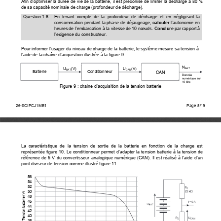
Afin d’optimiser la durée de vie de la batterie,
 il est préconisé de lim
iter la décharge à 80 % 
de sa capacité nominale de charge (profondeur de décharge). 
Question 1.8 
En  tenant  compte  de  la  prof
ondeur  de  décharge  et  en  négligeant  la  
consommation pendant la phase de déjaugeage, 
calculer
 l’autonomie en 
heures de l’embarcation à la vitesse de 10 nœuds. 
Conclure
 par rapport à 
l’exigence du constructeur. 
Pour informer l’usager du niveau de charge de la
 batterie, le système mesure sa tension à 
l’aide de la chaîne d’acquisiti
on illustrée à la figure 9. 
N
U
(V) 
U
(V) 
BAT
BAT
CAN
Batterie 
Conditionneur 
CAN
Donnée 
numérique sur 
10 bits 
Figure 9 : chaine d’acquisition de la tension batterie
26-SCIPCJ1ME1                                                                                
Page                                        8/15   
26-SCIPCJ1ME1
Page 8/19
La  caractéristique  de  la  tension  de  sortie  
de  la  batterie  en  fonction  de  la  charge  est  
représentée figure 10. Le conditionneur permet d’adapt
er la tension batterie à la tension de 
référence de 5 V du convertisseur analogique num
érique (CAN). Il est réalisé à l’aide d’un 
pont diviseur de tension 
comme illustré figure 11. 
56
54
52
50
Tension batterie (V) 
48
46
44
42
40
38