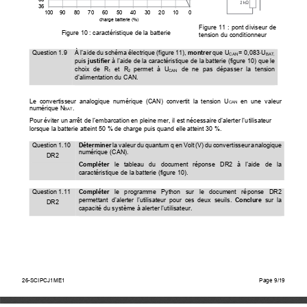
36
100
90
80
70
60
50
40
30
20
10
0
charge batterie (%)
Figure  11  :  pont  diviseur  de  
Figure 10 : caractéristique de la batterie
tension du conditionneur
൉
Question 1.9 
À l’aide du schéma électrique (figure 11), 
montrer 
que U
= 0,083
U
CAN 
BAT, 
puis
 justifier
 à l’aide de la caractéristique de
 la batterie (figure 10) que le 
choix  de  R
  et  R
permet  à  U
  de  ne  pas  dépasser  la  tension  
1
2 
CAN
d’alimentation du CAN. 
Le  convertisseur  analogique  numéri
que  (CAN)  convertit  la  tension  U
  en  une  valeur  
CAN
numérique N
. 
BAT
Pour éviter un arrêt de l’embarca
tion en pleine mer, il est nécessaire d’alerter l’utilisateur 
lorsque la batterie atteint 50 % de charge puis quand elle atteint 30 %. 
Question 1.10 
Déterminer
 la valeur du quantum q en Volt
 (V) du convertisseur analogique 
numérique (CAN). 
DR2 
Compléter 
le   tableau   du   document   réponse   DR2   à   l’aide   de   la   
caractéristique de la batterie (figure 10). 
Question 1.11 
Compléter 
le   programme   Python   sur   le   document   réponse   DR2   
permettant  d’alerter  l’utilis
ateur  pour  ces  deux  seuils.  
Conclure
  sur  la  
DR2 
capacité du système à al
erter l’utilisateur. 
26-SCIPCJ1ME1                                                                                
Page                                        9/15   
26-SCIPCJ1ME1
Page 9/19