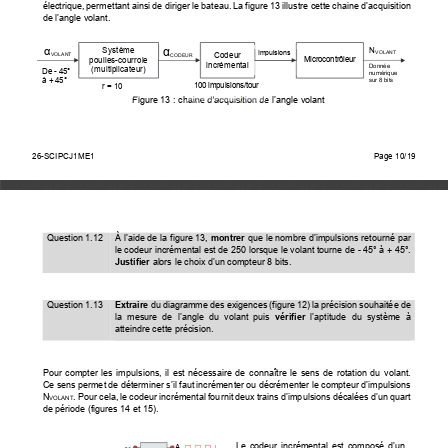
électrique, permettant ainsi de di
riger le bateau. La figure 13 illust
re cette chaine d’acquisition 
de l’angle volant. 
α
α
Système  
N
Impulsions 
VOLANT
Codeur 
VOLANT
CODEUR
poulies-courroie 
Microcontrôleur
incrémental 
Donnée 
(multiplicateur) 
De - 45° 
numérique 
à + 45° 
sur 8 bits 
100 impulsions/tour 
r = 10 
Figure 13 : chaine d’acquisition de l’angle volant
26-SCIPCJ1ME1                                                                                
Page                                        10/15    
26-SCIPCJ1ME1
Page 10/19
Question 1.12 
À l’aide de la figure 13, 
montrer
 que le nombre d’impul
sions retourné par 
le codeur incrémental est de 250 lors
que le volant tourne de - 45° à + 45°. 
Justifier
 alors le choix d’un compteur 8 bits. 
Question 1.13 
Extraire
 du diagramme des exigences (figur
e 12) la précision souhaitée de 
la  mesure  de  l’angle  du  volant  puis  
vérifier
  l’aptitude  du  système  à  
atteindre cette précision. 
Pour  compter  les  impulsions,  il  est  nécessair
e  de  connaître  le  sens  de  rotation  du  volant.  
Ce sens permet de déterminer s’il faut incrément
er ou décrémenter le compteur d’impulsions 
N
. Pour cela, le codeur incrémental fournit 
deux trains d’impulsions décalées d’un quart 
VOLANT
de période (figures 14 et 15). 
Le  codeur  incrémental  est  composé  d’un  
A 