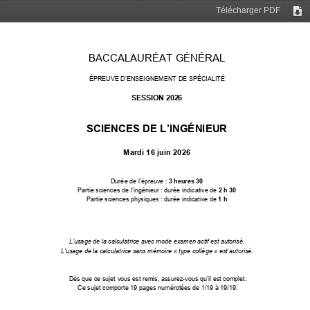
Télécharger PDF
Tél
BACCALAURÉAT GÉNÉRAL 
É
PREUVE D’ENSEIGNEME
NT DE SPÉCIALITÉ 
SESSION 2026 
SCIENCES DE L’INGÉNIEUR
M
ardi 16 juin 2026 
Dur
ée de l’épreuve : 
3 heures 30 
Partie sciences de l’ingénieur :
durée indicative de 
2 h 30 
Partie sc
ienc
es physiques : durée indicative de 
1 h
L’us
age de la calculatrice avec mode examen actif est autorisé. 
L’usage de la calculatrice sans mémoire « type collège » est autorisé. 
Dès que ce sujet vous est remis, assurez-vous qu’il est complet. 
Ce sujet comporte 
19
 pages numérotées de 1/
19
 à 
19
/
19
.