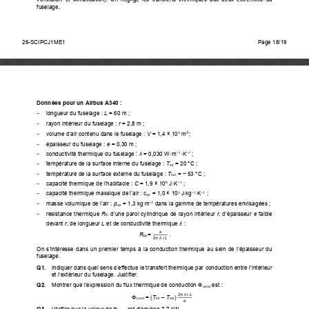
fuselage.
26-SCIPCJ1ME1                                                                                              
Page 3/4 
26-SCIPCJ1ME1
Page 18/19
Données pour un Airbus A340 : 
    longueur du fuselage : 
L
 = 60 m ; 
–
    rayon intérieur du fuselage : 
r
 = 2,8 m ; 
–
    volume d’air contenu dans le fuselage : 
V
 = 1,4 × 10
m
; 
3
3
–
    épaisseur du fuselage : 
e
 = 0,30 m ; 
–
    conductivité thermique du fuselage : 
λ
 = 0,030 W·m
·K
 ; 
−
1
−
1
–
    température de la surface interne du fuselage : 
T
 = 20 °C ; 
–
int
    température de la surface externe du fuselage : 
T
 = 
−
 53 °C ; 
–
ext
    capacité thermique de l’habitacle : 
C
 = 1,9 × 10
 J·K
 ; 
6
‒
1
–
∙
∙
    capacité thermique massique de l’air : 
c
 = 1,0 × 10
 J
kg
K
 ; 
3
‒
1
‒
1
–
air
∙
    masse volumique de l’air : 
ρ
 = 1,3 kg
m
 dans la gamme de températures envisagées ; 
‒
3
–
air
    résistance    thermique    
R
 d’une paroi cylindrique de rayon intérieur 
r
, d’épaisseur 
e
 faible 
–
th
devant 
r
, de longueur 
L
 et de conductivité thermique 
λ
 : 
e
.
R
= 
th
2
π
λ
 r L
On  s’intéresse  dans  un  premier  temps  à  la  conduction  thermique  au  sein  de  l’épaisseur  du  
fuselage. 
Q1. 
Indiquer dans quel sens s’effectue le transfert thermique par conduction entre l’intérieur 
et l’extérieur du fuselage. Justifier. 
Q2. 
Montrer que l’expression du flux thermique de conduction 
Ф
 est : 
cond
2
π
λ
 r L
Ф
 = (
T
 – 
T
) 
cond
int
ext
e
Q3. 
Vérifier que la valeur de 
Ф
 est d’environ 7,7 kW.  