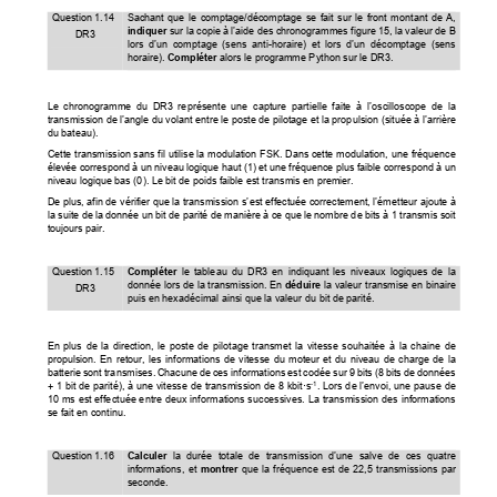
Question 1.14 
Sachant  que  le  comptage/décomptage  se  
fait  sur  le  front  montant  de  A,
indiquer 
sur la copie à l’aide des chronogrammes figure 15, la valeur de B 
DR3 
lors  d’un  comptage  (sens  anti-horaire
)  et  lors  d’un  décomptage  (sens  
horaire). 
Compléter
 alors le programme Python sur le DR3. 
Le  chronogramme  du  DR3  représente  une  captur
e  partielle  faite  à  l’oscilloscope  de  la  
transmission de l’angle du volant 
entre le poste de pilotage et 
la propulsion (située à l’arrière 
du bateau). 
Cette transmission sans fil utilise la modulation 
FSK. Dans cette modulation, une fréquence 
élevée correspond à un niveau logique haut (1) 
et une fréquence plus faible correspond à un 
niveau logique bas (0). Le bit de poids 
faible est transmis en premier. 
De plus, afin de vérifier que la transmission 
s’est effectuée correctement, l’émetteur ajoute à 
la suite de la donnée un bit de parité de manière 
à ce que le nombre de bits à 1 transmis soit 
toujours pair. 
Question 1.15 
Compléter 
le  tableau  du  DR3  en  indiquant  les  niveaux  logiques  de  la  
donnée lors de la transmission. En 
déduire
 la valeur transmise en binaire 
DR3 
puis en hexadécimal ainsi que la valeur du bit de parité. 
En  plus  de  la  direction,  le  
poste  de  pilotage  transmet  la  vi
tesse  souhaitée  à  la  chaine  de  
propulsion.  En  retour,  les  informations  de  vite
sse  du  moteur  et  du  ni
veau  de  charge  de  la  
batterie sont transmises.
Chacune de ces informations est codée 
sur 9 bits (8 bits de données 
+ 1 bit de parité), à une vite
sse de transmission de 8 kbit·s
. Lors de l’envoi, une pause de 
-1
10 ms est effectuée entre deux informations su
ccessives. La transmission des informations 
se fait en continu. 
Question 1.16 
Calculer 
la  durée  totale  de  transmission  d’une  salve  de  ces  quatre  
informations,
et 
montrer 
que la fréquence est de 22,5 transmissions par 
seconde. 