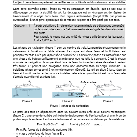
L’objectif de cette sous-partie est de vérifier le
s capacités de vol du cata
maran et sa stabilité. 
Dans  cette  première  partie,  l’étude  du  vol  du  
catamaran  est  étudiée,  que  ce  soit  pour  le  
déjaugeage  ou  pour  la  stabilité  du  vol.  
Le  déjaugeage  est  un  changement  de  régime  de  
l’avancement  d’un  objet  dans  l’eau,  d’un  régime
  archimédien  (l’objet  flotte  par  poussée  
d’Archimède) à un régime dynamique où sa vite
sse lui permet d’être 
porté par ses foils. 
Question 1.1 
À partir de la figure 3, 
relever
 la vitesse minimale de déjaugeage annoncée 
par le constructeur en m·s
 et la masse totale en 
kg de l’embarcation avec 
-1
son pilote. 
Pour rappel, le nœud est une unité 
de  vitesse  utilisée  pour  les  bateaux  :  
1 nd = 1,852 km·h
. 
-1
Les phases de navigation (figure 
4) sont au nombre de trois. La 
première phase concerne le 
catamaran  à  l’arrêt  ou  à  faible  vitesse.  La  coque  est  dans  l’eau  et  la  flottaison  est  
principalement assurée par la poussée d’Ar
chimède. La deuxième phase est caractérisée par 
une vitesse du bateau suffisamment grande pour que 
les foils le soulèvent. C’est la phase 
normale de navigation : la coque étant hors de 
l’eau, la force de traînée de celle-ci devient 
très  faible,  et  permet  une  navigation  av
ec  une  consommation  d’énergie  minimale.  La  
troisième  phase  correspond  à  un  fonctionnement  dégr
adé.  Le  foil  se  situe  à  la  surface  de  
l’eau et fournit une force de portance instable : 
elle existe quand le foil est dans l’eau, elle 
s’annule quand le foil est dans l’air. 
Surface de l’eau 
Profondeur 
immersion foil 
Phase 1
Phase 2
Phase 3
Figure 4 : phases de navigation 
Le  profil  des  foils  en  déplacement  dans  un  c
ourant  d’eau  crée  deux  actions  mécaniques  
(figure 5) : une force de traî
née qui freine le déplacement de l’embarcation et une force de 
portance qui la soulève. Les forces de traînée 
et de portance sont définies par les relations 
γ
γ
F
 = ½·
·S·C
·V²     et           F
 = ½·
·S·C
·V²     avec     :     
x
x
z
z
−
  Fx et Fz, forces de traînée et de portance (N) ; 
−
γ
, masse volumique de l’eau (kg·m-3) ; 
−