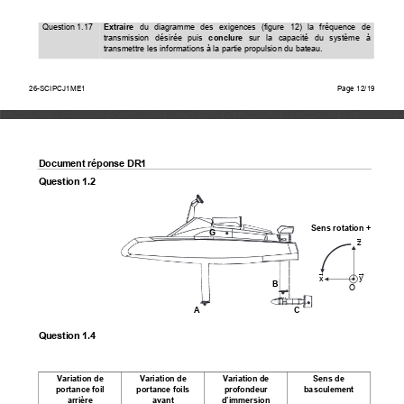
Question 1.17 
Extraire
  du  diagramme  des  exigences  (figure  12)  la  fréquence  de  
transmission   désirée   puis   
conclure
   sur   la   capacité   du   système   à   
transmettre les informations à 
la partie propulsion du bateau. 
26-SCIPCJ1ME1                                                                                
Page                                        12/15    
26-SCIPCJ1ME1
Page 12/19
Document réponse DR1 
Question 1.2 
Sens rotation + 
G 
ሬ
z
ሬ
ሬ
y
x
B 
O 
A 
C 
Question 1.4 
Variation de 
Variation de 
Variation de 
Sens de 
portance foil 
portance foils 
profondeur 
basculement 
arrière 
avant 
d’immersion 