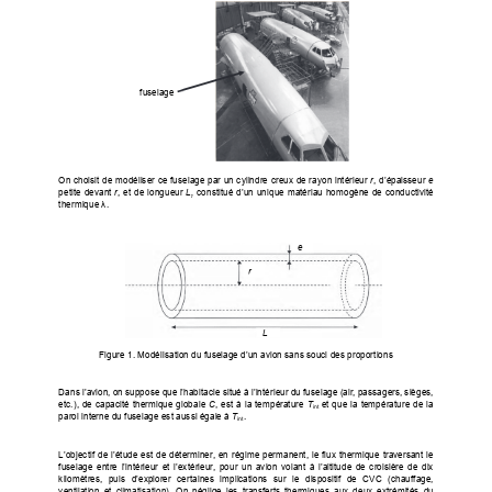
fuselage 
On choisit de modéliser ce fuselage par un cylindre creux de rayon intérieur 
r
, d’épaisseur 
e
petite devant 
r
, et de longueur 
L, 
constitué d’un unique matériau homogène de conductivité 
thermique 
λ
. 
e 
r
L 
Figure 1. Modélisation du fuselage d’un avion sans souci des proportions 
Dans l’avion, on suppose que l’habitacle situé à l’intérieur du fuselage (air, passagers, sièges, 
etc.), de capacité thermique globale 
C
, est à la température 
T
 et que la température de la 
int
paroi interne du fuselage est aussi égale à 
T
. 
int
L’objectif de l’étude est de déterminer, en régime permanent, le flux thermique traversant le 
fuselage  entre  l’intérieur  et  l’extérieur,  pour  un  avion  volant  à  l’altitude  de  croisière  de  dix  
kilomètres,  puis  d’explorer  certaines  implications  sur  le  dispositif  de  CVC  (chauffage,  
ventilation  et  climatisation).  On  néglige  les  transferts  thermiques  aux  deux  extrémités  du  