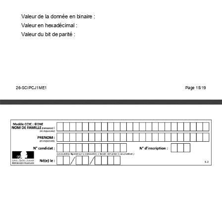
Valeur de la donnée en binaire : 
Valeur en hexadécimal : 
Valeur du bit de parité : 
26-SCIPCJ1ME1                                                                                
Page                                        15/15    
26-SCIPCJ1ME1
Page 15/19