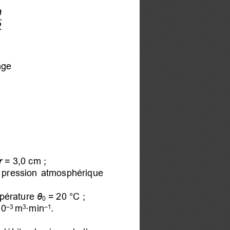
a
2
nge
r
 = 3
,0 
cm
 ; 
la  pression  atmosphérique  
pérature 
θ
 = 
20 °C ; 
0
10
m
·min
. 
–3 
3
–1