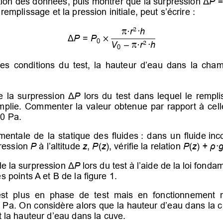
tion des données
, puis m
ontrer que la surpression 
Δ
P  
u remplissage
 et la pression initiale, 
peut s’écrire 
:  
π
·
r
·h
2
Δ
P
 = 
P
×
0
π
V
 – 
·
r
·h
2
0
es  conditions  du  test,  la 
hauteur  d’eau  dans  la  cham
e  la  surpression  
Δ
P
    lors 
du  test 
dans  lequel  le  rempli
mplie. 
Commenter 
la valeur obtenue 
par rapport à cel
0 
Pa.  
amentale  de  la  statique  des  fluides
 :  dans  un  fluide 
inc
pression 
P
 à 
l’altitude 
z
, 
P
(
z
), vérifie la relation 
P
(
z
)
 + 
ρ·
g
de la surpression 
Δ
P
   lors du test à 
l’aide de la loi fonda
s points A et B de la figure 1. 
st  plus  en  phase  de  test  mais  en  fonctionnement 
50 Pa. 
On considère alors que la hauteur d’eau dans la
 la hauteur d’eau dans la cuve.