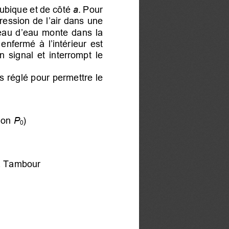
ubique 
et de côté 
a
. Pour 
pression de l’air dans une 
iveau  d’eau  monte 
dans  l
a 
enfermé  à  l’intérieur
  est 
n  signal  et 
interrompt  le  
rs réglé pour permettre le 
ion 
P
)
0
Tambour