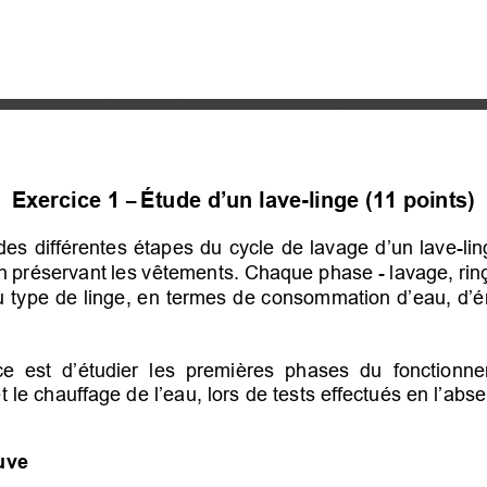
Exercice 1
Étude 
d’un 
lave-
linge
 (11 
points)
– 
des 
différentes étapes du
 cycle 
de lavage d’un lave-lin
en préservant les vêtements. Chaque 
phase 
- lavage, ri
u 
type de linge, 
en termes de consommation d’eau, d’
ce  est  d’étudier  les  premières
  phases
  du  fonctionne
 le 
chauffage de l’eau, lors
 de tests effectués
 en l’abs
uve 