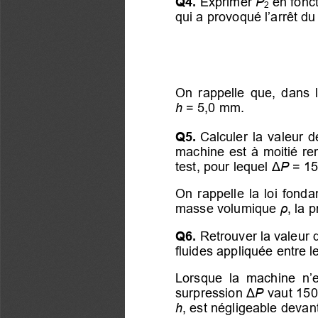
Q4.
 Exprimer 
P
 en fonc
2
qui 
a provoqué l’arrêt d
On  rappelle  que,  dans  l
h 
=   5,0 
mm.
Q5.
Calculer  la  valeur  d
machine 
est à moitié re
test, pour lequel 
Δ
P
 = 
15
On  rappelle
  la  loi  fond
masse volumique 
ρ
, la 
Q6. 
Retrouver la valeur 
fluides
 appliquée entre le
Lorsque  la  machine  n’e
surpression 
Δ
P
   vaut 1
h
, est négligeable 
devant