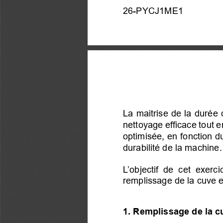
26-PYCJ1ME1
La 
maitrise de la 
durée 
nettoyage efficace tout 
optimisée, 
en fonction 
d
durabilité 
de la machine.
L’objectif 
de  cet  exerci
remplissage de la cuve et
1. 
Remplissage de la c