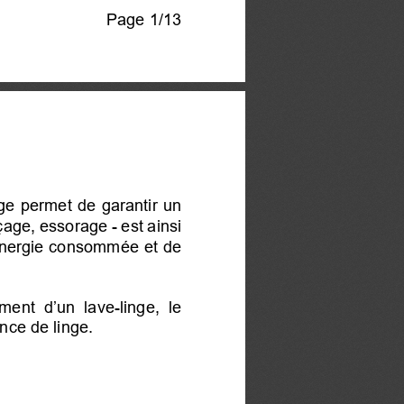
Page 
1/13 
ge 
permet de 
garantir un 
nçage, essorage - 
est ainsi 
énergie consommée 
et de 
ment  d’un  lave-linge,  le  
ence de linge.