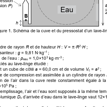
ession 
sion 
P
)
Eau
B
h
gure 1. Schéma de la cuve et du pressostat d’un lave-li
π
ndre de rayon 
R
 et de hauteur 
H
 : 
V
 = 
·
R
·H
 ; 
2
; 
esanteur
 : 
g
 = 
9,81 N·kg
–1 
 de l’eau 
: 
ρ
 = 
1,0×10
 kg·m
; 
3
–3 
eau
iés au lave-linge étudié : 
 = 
a
 ; 
st un 
cube 
de côté 
a
 = 
60,0
 cm
 et de 
volume 
V
3
c
e de compression est 
assimilée à un cylindre de rayon 
ion  de  l’air  dans  la  cuve  reste  constamment  égale  à  
×10
 Pa ; 
5
 remplissage, l
’air et l’eau sont supposés à la même tem
 d’arrivée d’eau dans le 
lave
-linge 
vaut
 12×
 volumique 
D
v