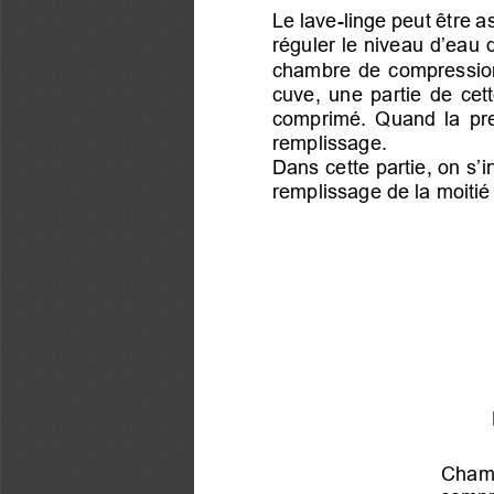
Le l
ave-linge peut être as
réguler
 le niveau d’eau 
chambre 
de  compression 
cuve
,  une  partie  de  ce
comprimé
.   Quand 
la  pr
remplissage
.  
Dans cette partie, on s’
remplissage de la moitié 
Cham