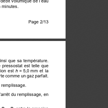
 débit volumique de 
l’eau
n minutes
.
Page 
2/  13 
insi que sa température. 
 pressostat est telle que 
on  est  
h 
=   5,0 
mm 
et  la  
orte comme un gaz parfait. 
 remplissage. 
l’arrêt du remplissage, 
en 