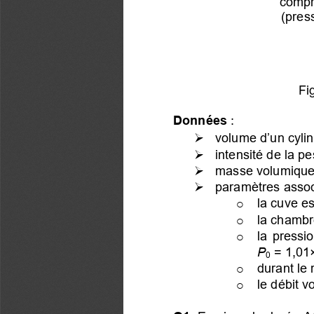
compr
(pres
Fi
Données
:  
   volume d’un cyli

   intensité de la p

   masse volumique

   p
aramètres
 assoc

    la cuve e
o
    l
a chambr
o
    la  press
o
 = 
1,01
P
0
    durant le
o
    le  débit
o