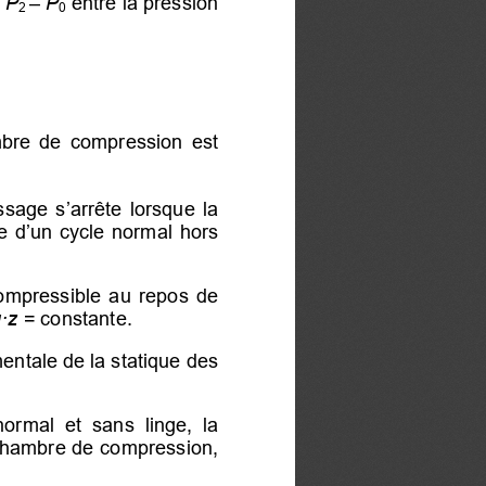
 = P
–
 P
 entre la pression 
2 
0
bre  de  compression  est  
ssage  s’arrête  lorsque  la  
le d’un cycle normal 
hors 
ompressible  au  repos  de  
·z
 = 
constante.
mentale de 
la statique des 
 normal
  et 
sans  linge, 
la 
 chambre de compression, 