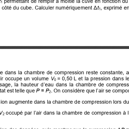
t
 permettant de remplir à moitié 
l
a cuve en fonction du
1
 côté 
du cube. Calculer numériquement 
Δ
t
, exprimé e
1
nte dans la chambre de compression reste constante, a
air occupe un volume 
V
=   0,50 L 
et la pression dans le
0
ssage,  la  hauteur  d’eau  dans  la  chambre  de  compressi
.  On considère que l’air se comp
at est telle que 
P = P
2
ession augmente dans la chambre de compression lors du
V
 occupé par l’air dans la chambre de compression 
à 
2