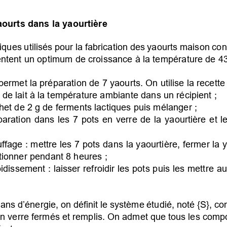
aourts dans la yaourtière
iques utilisés pour la fabrication des yaourts maison co
entent un optimum de croissance à la température de 43
 permet la préparation de 7 yaourts. On utilise la recette
e lait à la température ambiante dans un récipient ;
het de 2 g de ferments lactiques puis mélanger ;
paration dans les 7 pots en verre de la yaourtière et le
age : mettre les 7 pots dans la yaourtière, fermer la y
ctionner pendant 8 heures ;
dissement : laisser refroidir les pots puis les mettre a
lans d’énergie, on définit le système étudié, noté {S}, co
en verre fermés et remplis. On admet que tous les com