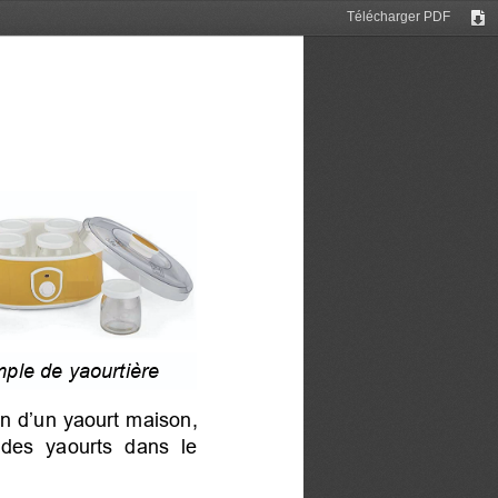
Télécharger PDF
Tél
ple de
y
aourtière
on d’un yaourt maison,
 des yaourts dans le