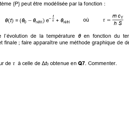
tème {P} peut être modélisée par la fonction :
m c
t
Y

=
–
où
(
)
−
)
θ
t
 = (
θ
θ
 e
+
θ

0
réfri
réfri
h S
de l’évolution de la température
 θ
 en fonction du te
 et finale ; faire apparaître une méthode graphique de 

ur de
 à celle de
Δ
t
obtenue en
 Q7
. Commenter.
0