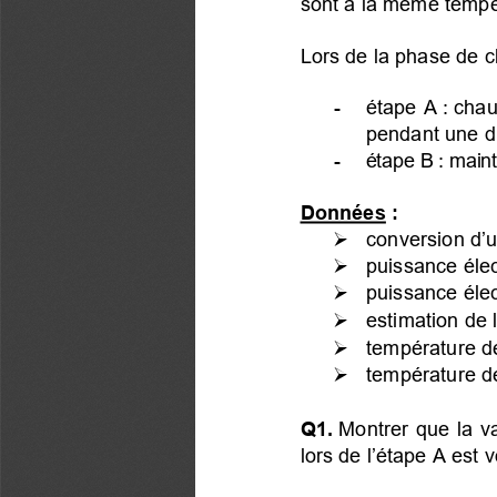
sont à la même tempé
Lors de la phase de ch
-  étape A : chau
pendant une d
-  étape B : maint
Données :
  conversion d’u

  puissance éle

  puissance éle

  estimation de 

  température de

  température de

Q1.
 Montrer que la v
lors de l’étape A est 