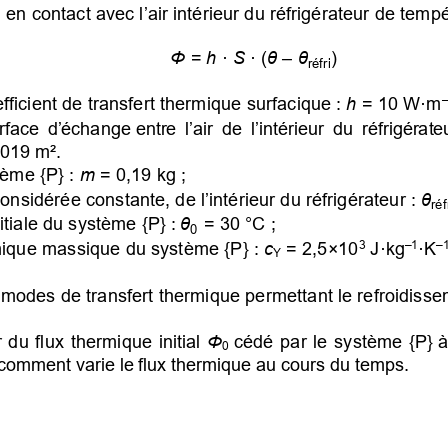
, en contact avec l’air intérieur du réfrigérateur de temp
Φ
 =
 h
 ·
 S
 · (
θ
 –
θ
)
réfri
efficient de transfert thermique surfacique :
 h
 = 10 W·m
–
rface d’échange entre l’air de l’intérieur du réfrigérat
,019 m².
ème {P} :
 m
 = 0,19 kg ;
nsidérée constante, de l’intérieur du réfrigérateur :
θ
réf
itiale du système {P} :
θ
= 30 °C ;
0
mique massique du système {P} :
 c
= 2,5×10
J·kg
·K
3
–1
–
Y
 modes de transfert thermique permettant le refroidiss
 du flux thermique initial
 Φ
cédé par le système {P} à l’
0
t, comment varie le flux thermique au cours du temps.