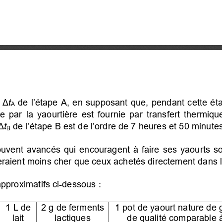
 Δ
t
de l’étape A, en supposant que, pendant cette éta
A
 par la yaourtière est fournie par transfert thermiq
Δ
t
de l’étape B est de l’ordre de 7 heures et 50 minutes
B
vent avancés qui encouragent à faire ses yaourts soi
teraient moins cher que ceux achetés directement dans l
proximatifs ci-dessous :
1 L de
2 g de ferments
1 pot de yaourt nature de g
lait
lactiques
de qualité comparable à