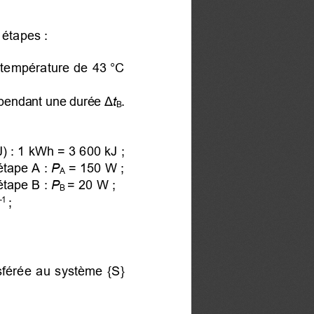
 étapes :
 température de 43 °C
 pendant une durée
Δ
t
.
B
) : 1 kWh = 3 600 kJ ;
tape A :
 P
= 150 W ;
A
tape B :
 P
= 20 W ;
B
;
–1
nsférée au système {S}