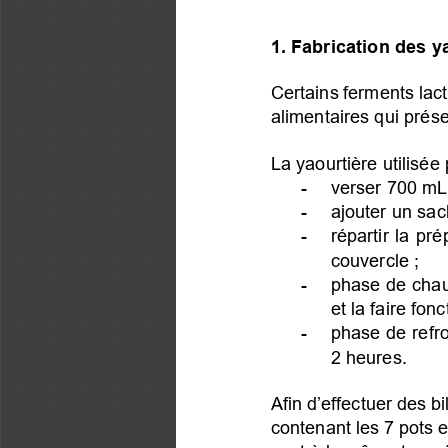
1. Fabrication des y
Certains ferments lact
alimentaires qui prés
La yaourtière utilisée
-  verser 700 mL d
-  ajouter un sac
-  répartir la pré
couvercle ;
-  phase de chauff
et la faire fon
-  phase de refroi
2 heures.
Afin d’effectuer des bi
contenant les 7 pots 