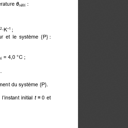
érature
θ
:
réfri
·K
;
2
–1
eur et le système {P} :
= 4,0 °C ;
ri
.
1
ement du système {P}.
instant initial
  t =
 0 et