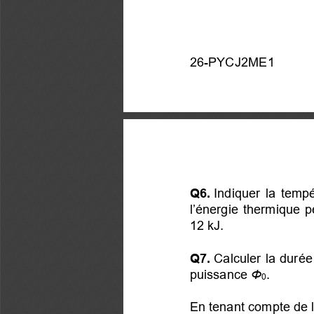
26-PYCJ2ME1
Q6.
 Indiquer la temp
l’énergie thermique p
12 kJ.
Q7.
 Calculer la durée
puissance
Φ
.
0
En tenant compte de l