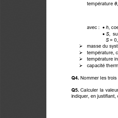
température
θ
•
avec :
 h
, co
•
 S
, su
S
 = 0
  masse du syst

  température, co

  température in

  capacité ther

Q4.
 Nommer les trois
Q5.
 Calculer la valeur
indiquer, en justifian