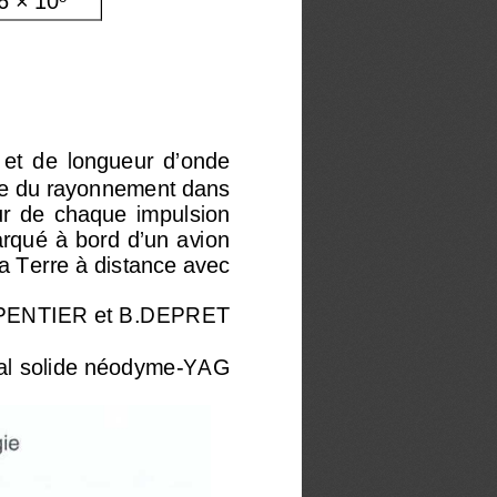
 et  de  longueur  d’onde 
ie du rayonnement dans 
ur  de  chaque  impulsion 
rqué à bord d’un avion 
a Terre à distance avec 
PENTIER et B.DEPRET 
stal solide néodyme-YAG 