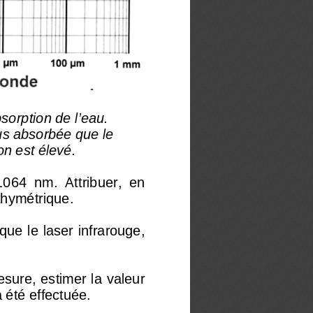
sorption de l’eau.
lus absorbée que le 
on est élevé.
 1064  nm.  Attribuer,  en 
hymétrique. 
 que le laser infrarouge, 
sure, estimer la valeur 
été effectuée. 