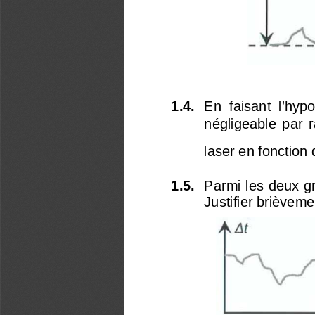
1.4. 
En  faisant  l’hyp
négligeable  par  r
laser en fonction 
1.5. 
Parmi les deux gr
Justifier brièveme