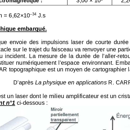
h = 6,62×10
–34
 J.s 
phique embarqué. 
e  envoie  des  impulsions  laser 
de  courte  durée 
cle sur le trajet du faisceau
 va renvoyer une part
u  incident.  La  mesure  de  la 
durée  de  l’aller-reto
stituer numériquement l’espace
 environnant. Emba
LiDAR topographique est un mo
yen de cartographier l
D’après 
La physique en applications
 R. CAR
st un laser dont le milieu 
amplificateur est un cri
t n°1
 ci-dessous : 