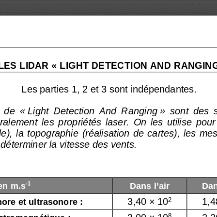
: LES LIDAR « LIGHT DETECTION AND RANGI
NG
Les parties 1, 2 et 3 sont indépendantes. 
de  « Light  Detection  And  Rangin
g »  sont  des 
ralement  les  propriétés  lase
r.  On  les  utilise  pour
,  la  topographie  (réalisatio
n  de  cartes),  les  me
déterminer la vitesse des ven
ts. 
en m.s
Dans l’air 
Dan
-1
ore et ultrasonore : 
3,40 × 10
2
1,4
ctromagnétique : 
3,00 × 10
8
2,2