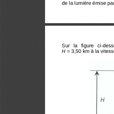
de la lumière émise pa
Sur   la   figure   ci-des
H
 = 3,50 km à la vites