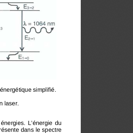
 én
ergétique simplifié. 
 laser. 
 
  énergies.  L’énergie  du 
présente dans 
le spectre 