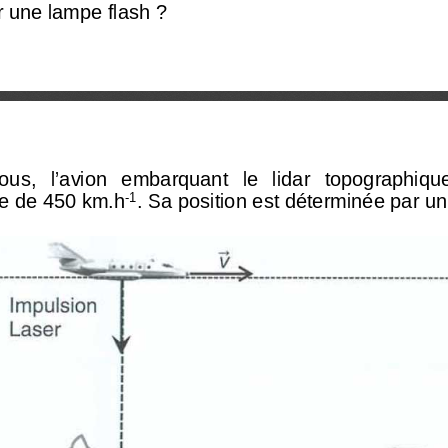
r une lampe flash ? 
sous,   l’avion   embarquant   le   lid
ar   topographique  
se de 450 km.h
-1
. Sa position est déterminée par u