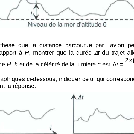
othèse  que  la  distance  parcourue  pa
r  l’avion  p
∆
apport  à 
H
,  montrer  que  la  durée 
t
  du  trajet  a
2
×
de 
H
, 
h
 et de la célérité de la lumière 
c
 est 
∆  =
t
aphiques ci-dessous, indiquer celu
i qui correspond
nt la réponse. 