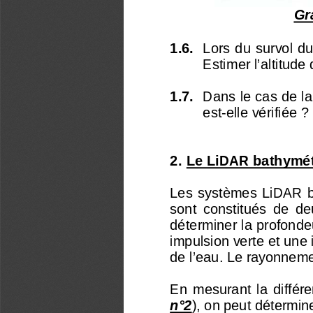
Gr
1.6. 
Lors du survol d
Estimer l’altitud
1.7. 
Dans le cas de la
est-elle vérifiée ? 
2. Le LiDAR bathymét
Les  systèmes  LiDAR  
sont  constitués  de  deu
déterminer la profondeu
impulsion verte et une 
de l’eau. Le rayonnemen
En  mesurant  la  différ
n°2
), on peut détermine