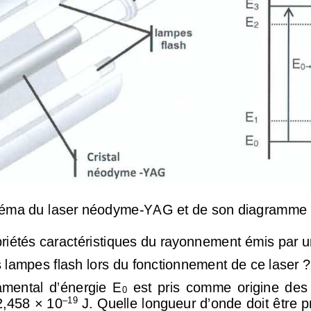
éma du laser néodyme-YAG et de son diagramme
riétés caractéristiques du rayonnem
ent émis par un
s lampes flash lors du fonctionnem
ent de ce laser ?
  est  pris  comme  origine  des
amental  d’énergie  E
0
2,458 × 10
–19
 J. Quelle longueur d’onde doit être 