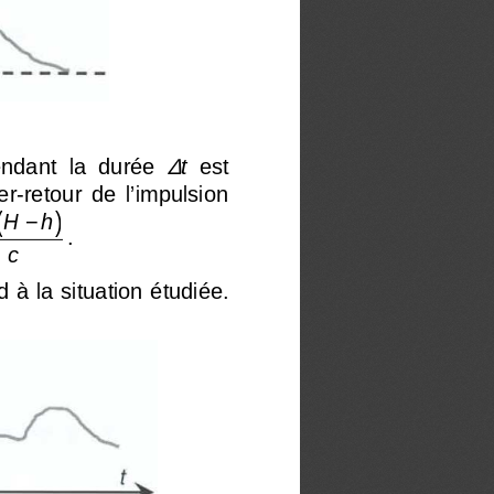
∆
endant  la  durée 
t
  est 
ller-retour  de  l’impulsion 
(
)
H   h
−
. 
c
 à la situation étudiée. 