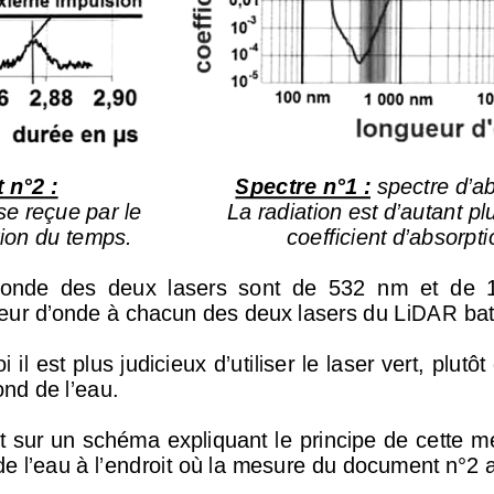
n°2 : 
Spectre n°1
:
 spectre d’ab
e reçue par le
La radiation est d’autant p
ion du temps.
coefficient d’absorpti
’onde  des  deux  lasers  sont  de  532  nm
  et  de 
gueur d’onde à chacun des deux la
sers du LiDAR bat
 il est plus judicieux d’utiliser
 le laser vert, plutôt
ond de l’eau. 
 sur un schéma expliquant le princi
pe de cette me
e l’eau à l’endroit où la mesure 
du document n°2 a 