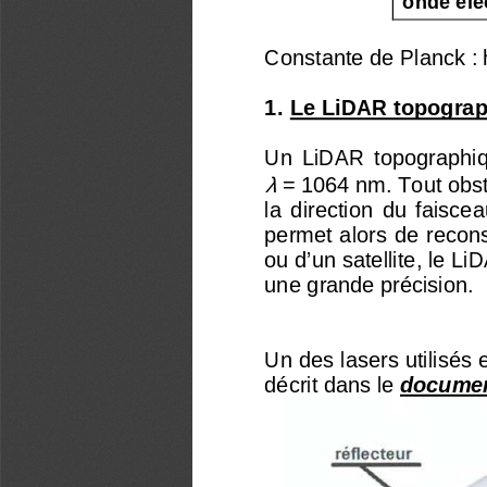
Constante de Planck : 
1. Le LiDAR topogra
Un  LiDAR  topographiqu
λ
 = 1064 nm. Tout obsta
la  direction  du  faiscea
permet alors de recon
ou d’un satellite, le 
une grande précision. 
Un des lasers utilisés e
décrit dans le 
documen