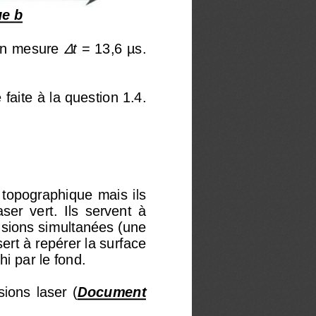
e b
∆
on mesure 
t
 = 13,6 μs. 
faite à la question 1.4. 
 topographique  mais  ils 
ser  vert.  Ils  servent  à 
ions simultanées (une 
rt à repérer la surface 
hi par le fond. 
ions  laser  (
Document 