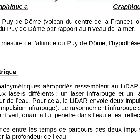
aphique a
Graphiqu
u Puy de Dôme (volcan du centre de 
la France), 
e du Puy de Dôme par rapport au ni
veau de la mer. 
 mesure de l’altitude du Puy de Dô
me, l’hypothèse 
rique
. 
bathymétriques  aéroportés  ressem
blent  au  LiDAR 
x  lasers  différents :  un  lase
r  infrarouge  et  un  la
r de l’eau. Pour cela, le Li
DAR envoie deux impuls
impulsion infrarouge). Le ra
yonnement infrarouge se
t vert, quant à lui, pénètre
 dans l’eau et est réfléc
ence  entre  les  temps  de  parcou
rs  des  deux  impuls
r la profondeur de l’eau. 