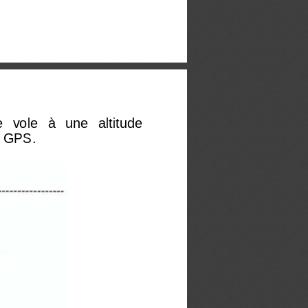
 vole   à   une   altitude 
n GPS. 