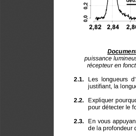
Document 
puissance lumineus
récepteur en fonct
2.1. 
Les  longueurs  d
justifiant, la lon
2.2. 
Expliquer pourquoi
pour détecter le f
2.3. 
En vous appuyant
de la profondeur d