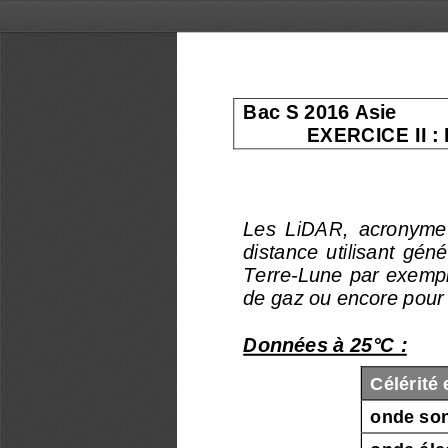
Bac S 2016 Asie     
EXERCICE II 
Les  LiDAR,  acronyme  
distance  utilisant  géné
Terre-Lune par  exemple)
de gaz ou encore pour 
Données à 25°C : 
Célérité 
onde son
onde éle