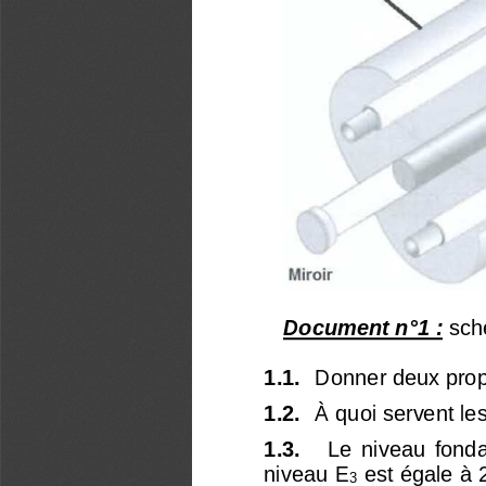
Document n°1 :
 sch
1.1. 
Donner deux prop
1.2. 
À quoi servent le
1.3. 
Le  niveau  fond
niveau E
 est égale à 
3