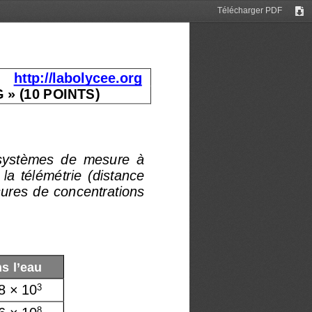
Télécharger PDF
Tél
http://labolycee.org
 » (10 POINTS) 
 systèmes  de  mesure  à 
  la  télémétrie  (distance 
sures  de  concentrations 
s l’eau 
8 × 10
3
6 × 10
8