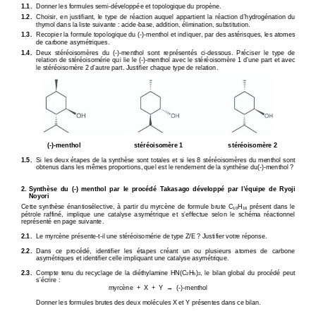
1.1. 
Donner les formules semi-développée et topologique 
du propène. 
1.2. 
Choisir,  en  justifiant,  le  type  de  réaction  auquel 
appartient  la  réaction  d’hydrogénation  du 
thymol dans la liste suivante : acide-base, additio
n, élimination, substitution. 
1.3. 
Recopier la formule topologique du (-)-menthol et i
ndiquer, par des astérisques, les atomes 
de carbone asymétriques. 
1.4. 
Deux  stéréoisomères  du  (-)-menthol  sont  représentés
  ci-dessous.  Préciser  le  type  de 
relation de stéréoisomérie qui lie le (-)-menthol a
vec le stéréoisomère 1 d’une part et avec 
le stéréoisomère 2 d’autre part. Justifier chaque t
ype de relation. 
(-)-menthol 
stéréoisomère 1 
stéréoisomère 2 
1.5. 
Si les deux étapes de la synthèse sont totales et s
i les 8 stéréoisomères du menthol sont 
obtenus dans les mêmes proportions, quel est le ren
dement de la synthèse du(-)-menthol ? 
2. Synthèse  du  (-)  menthol  par  le  procédé  Takasago 
développé  par  l’équipe  de  Ryoji 
Noyori
Cette  synthèse  énantiosélective,  à  partir  du  myrcèn
e  de  formule  brute  C
H
  présent  dans  le 
10
16
pétrole  raffiné,  implique  une  catalyse  asymétrique 
et  s’effectue  selon  le  schéma  réactionnel 
représenté en page suivante. 
2.1.
  Le myrcène présente-t-il une stéréoisomérie de typ
e Z/E ? Justifier votre réponse. 
2.2.
  Dans  ce  procédé,  identifier  les  étapes  créant  un  o
u  plusieurs  atomes  de  carbone 
asymétriques et identifier celle impliquant une cat
alyse asymétrique. 
2.3.
  Compte  tenu  du  recyclage  de  la  diéthylamine  HN(C
H
)
,  le  bilan  global  du  procédé  peut 
2
5
2
s’écrire : 
myrcène  +  X  +  Y  
→
  (-)-menthol 
Donner les formules brutes des deux molécules X et 
Y présentes dans ce bilan. 