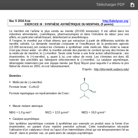
Télécharger PDF
Tél
Bac S 2016 Asie     
http://labolycee.org
EXERCICE III : SYNTHÈSE ASYMÉTRIQUE DU MENTHOL (5 p
oints) 
Le  menthol  est  l’arôme  le  plus  vendu  au  monde  (20 0
00  tonnes/an).  Il  est  utilisé  dans  les 
industries  alimentaires,  cosmétiques,  pharmaceutiqu
es  et  dans  l’industrie  du  tabac  pour  ses 
effets, en particulier rafraîchissant, désinfectant
 et anesthésique. 
À  l’origine,  le  menthol  pur  n’était  obtenu  que  par 
extraction  à  partir  de  différentes  variétés  de 
menthe  cultivée.  La  demande  mondiale  croissante  et 
l’insuffisance  de  la  production  agricole 
(13 000  tonnes/an)  ont  conduit  les  chimistes  à  synt
hétiser  cette molécule.  Mais  imiter  la  nature 
n’est pas chose aisée : en effet, la menthe extrait
e des plantes ne contient qu’une des formes de 
la molécule de menthol, le (-)-menthol. Seule cette
 forme a une forte action rafraîchissante ; son 
énantiomère,  le  (+)-menthol,  a,  quant  à  lui,  une  od
eur  de  moisi.  Les  chimistes  ont  donc  dû 
inventer  des  procédés  qui  fabriquent  sélectivement 
le  (-)-menthol.  La  catalyse  asymétrique, 
développée notamment par une équipe menée par Ryoji
 Noyori pour laquelle il a obtenu le prix 
Nobel de chimie en 2001, en est l’aboutissement. 
D’après : 
http://chemwiki.ucdavis.edu/
Données : 
   Molécule de (-)-menthol. 

Formule brute : C
H
O 
10
20
Formule topologique en représentation de Cram : 
   Masse molaire atomique 

M(H) = 1,0 g.mol
M(C) = 12,0 g.mol
M(O) = 16,0 g.mol
-1
-1
-1
   Catalyse asymétrique. 

Une  synthèse  asymétrique  consiste  à  synthétiser  par
  exemple  un  produit  sous  la  forme  d’un 
énantiomère,   en   partant   d’une   matière   première   achi
rale.   Cette   transformation   nécessite 
l’utilisation d’un catalyseur chiral ou l’ajout d’u
n intermédiaire chiral qui est temporairement lié a
u 
réactif ; dans le premier cas, on parle alors de ca
talyse asymétrique. 