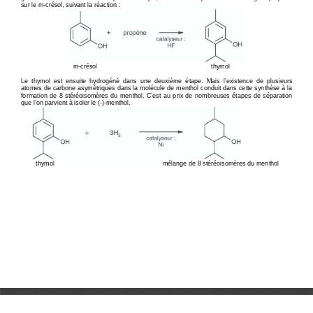
sur le m-crésol, suivant la réaction : 
m-crésol 
thymol 
Le  thymol  est  ensuite  hydrogéné  dans  une  deuxième  é
tape.  Mais  l’existence  de  plusieurs 
atomes de carbone asymétriques dans la molécule de 
menthol conduit dans cette synthèse à la 
formation  de  8  stéréoisomères  du  menthol.  C’est  au 
prix  de  nombreuses  étapes  de  séparation 
que l’on parvient à isoler le (-)-menthol. 
thymol 
mélange de 8 stéréoisomères du menthol 