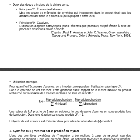
   Deux des douze principes de la chimie verte. 

•
   Principe n°2 : Économie d’atomes. 
Mise  en  œuvre  de  méthodes  de  synthèse  qui  incorpore
nt  dans  le  produit  final  tous  les 
atomes entrant dans le processus (ou la plupart d’e
ntre eux). 
•
   Principe n°9 : Catalyse. 
L’utilisation d’agents catalytiques (aussi sélectif
s que possible) est préférable à celle de 
procédés classiques moins sélectifs. 
D’après : Paul T. Anastas et John C. Warner, 
Green chemistry
 : 
Theory and Practice
, Oxford University Press, New York, 1998. 
   Utilisation atomique. 

Pour quantifier l’économie d’atomes, on a introduit
 une grandeur, l’utilisation atomique 
UA
. 
Dans  le  contexte  de  cet  exercice,  cette  grandeur  es
t  le  rapport  de  la  masse  molaire  du produit 
recherché sur la somme des masses molaires de tous 
les réactifs : 
M
(
produit
recherché
)
M
(
produit
recherché
)
UA
=
=
∑
∑
(réactif)
Mj(produit
)
i
i
j
Une valeur de 
UA
 proche de 1 met en évidence le peu de perte d’atom
es en sous-produits lors 
de la réaction. Dans une réaction sans sous-produit
UA
 = 1. 
L’objectif de cet exercice est d’étudier deux procé
dés de fabrication du (-)-menthol. 
1. Synthèse du (-) menthol par le procédé au thymol
L’une  des  premières  synthèses  du  (-)-menthol  a  été 
réalisée  à  partir  du  m-crésol  issu  des 
goudrons de charbon. Dans une première étape, on ob
tient le thymol en faisant réagir le propène 