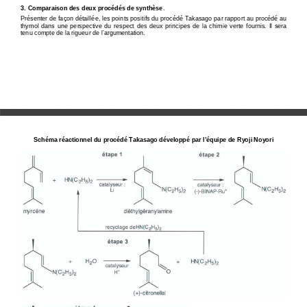
3. Comparaison des deux procédés de synthèse
. 
Présenter de façon détaillée, les points positifs d
u procédé Takasago par rapport au procédé au 
thymol  dans  une  perspective  du  respect  des  deux  pri
ncipes  de  la  chimie  verte  fournis.  Il  sera 
tenu compte de la rigueur de l’argumentation. 
Schéma réactionnel du procédé Takasago développé pa
r l’équipe de Ryoji Noyori 