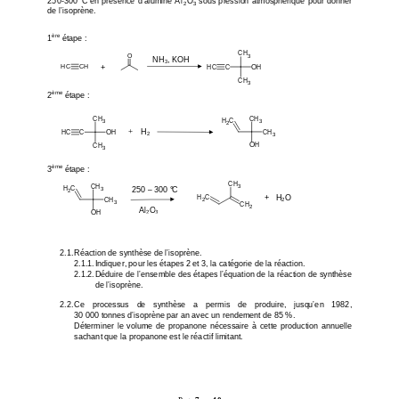
2
3
de l’isoprène. 
ère
1
 étape : 
CH
O
3
NH
, KOH 
3
CH
C
OH
     +       
CH
3
ème
2
 étape :  
CH
CH
H
C
3
3
2
+    
H
CH
C
OH
2
3
OH
CH
3
ème
3
 étape :  
CH
CH
3
H
C
250 
–
300 °C
3
2
+   H
O 
H
C
CH
2
2
3
CH
2
Al
O
2
3
OH
2.1. Réaction de synthèse de l’isoprène. 
2.1.1. Indiquer, pour les étapes 2 et 3, la catégor
ie de la réaction. 
2.1.2. Déduire de l’ensemble des étapes l’équation 
de la réaction de synthèse 
de l’isoprène. 
2.2. Ce   processus   de   synthèse   a   permis   de   produire,
   jusqu’en   1982, 
30 000 tonnes d’isoprène par an avec un rendement d
e 85 %.  
Déterminer  le  volume  de  propanone  nécessaire  à  cett
e  production  annuelle 
sachant que la propanone est le réactif limitant. 
Page 
7
 sur 
10