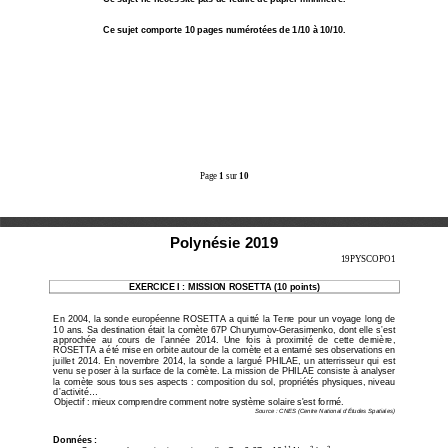
Ce sujet comporte 10 pages numérotées de 1/10 à 10/
10. 
Page 
1
 sur 
10
Polynésie 2019
19PYSCOPO1 
EXERCICE I : MISSION ROSETTA (10 points) 
En 2004, la sonde européenne ROSETTA a quitté la Te
rre pour un voyage long de 
10 ans. Sa destination était la comète 67P Churyumo
v-Gerasimenko, dont elle s’est 
approchée  au  cours  de  l’année  2014.  Une  fois  à  prox
imité  de  cette  dernière, 
ROSETTA a été mise en orbite autour de la comète et
 a entamé ses observations en 
juillet  2014.  En  novembre  2014,  la  sonde  a  largué  P
HILAE,  un  atterrisseur  qui  est 
venu se poser à la surface de la comète. La mission
 de PHILAE consiste à analyser 
la comète sous tous ses aspects : composition du so
l, propriétés physiques, niveau 
d’activité... 
Objectif : mieux comprendre comment notre système s
olaire s'est formé. 
Source : CNES (Centre National d’Études Spatiales) 
Données : 
-11
2
-2