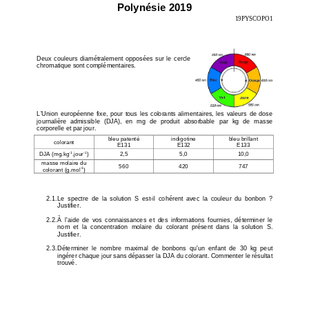
Polynésie 2019
19PYSCOPO1 
Deux  couleurs  diamétralement  opposées  sur  le  cercle
chromatique sont complémentaires. 
L'Union  européenne  fixe,  pour  tous  les  colorants  al
imentaires,  les  valeurs  de  dose 
journalière  admissible  (DJA),  en  mg  de  produit  abso
rbable  par  kg  de  masse 
corporelle et par jour. 
bleu patenté  
indigotine  
bleu brillant  
colorant 
E131 
E132 
E133 
-1
-1
DJA (mg.kg
.jour
) 
2,5 
5,0 
10,0 
masse molaire du 
560 
420 
747 
-1
colorant (g.mol
) 
2.1. Le  spectre  de  la  solution  S  est-il  cohérent  av
ec  la  couleur  du  bonbon  ? 
Justifier. 
2.2. À  l'aide  de  vos  connaissances  et  des  informati
ons  fournies,  déterminer  le 
nom  et  la  concentration  molaire  du  colorant  présent
  dans  la  solution  S. 
Justifier. 
2.3. Déterminer  le  nombre  maximal  de  bonbons  qu'un 
enfant  de  30  kg  peut 
ingérer chaque jour sans dépasser la DJA du coloran
t. Commenter le résultat 
trouvé. 