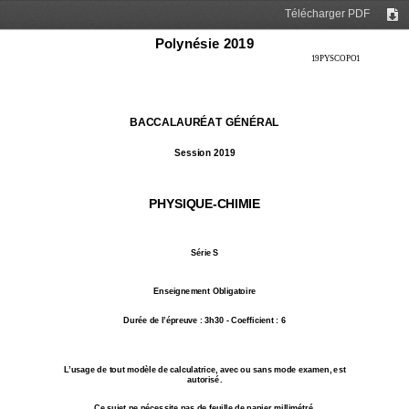
Télécharger PDF
Tél
Polynésie 2019
19PYSCOPO1 
BACCALAURÉAT GÉNÉRAL 
Session 2019 
PHYSIQUE-CHIMIE 
Série S 
Enseignement Obligatoire 
Durée de l’épreuve : 3h30 - Coefficient : 6 
L’usage de tout modèle de calculatrice, avec ou san
s mode examen, est 
autorisé. 
Ce sujet ne nécessite pas de feuille de papier mill
imétré. 