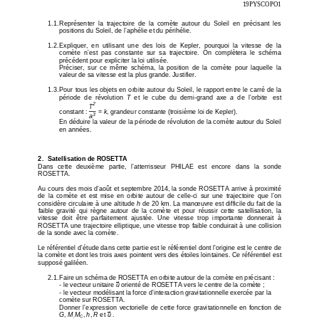
19PYSCOPO1 
1.1. Représenter  la  trajectoire  de  la  comète  autour
  du  Soleil  en  précisant  les 
positions du Soleil, de l’aphélie et du périhélie. 
1.2. Expliquer,  en  utilisant  une  des  lois  de  Kepler
,  pourquoi  la  vitesse  de  la 
comète  n’est  pas  constante  sur  sa  trajectoire.  On  c
omplètera  le  schéma 
précédent pour expliciter la loi utilisée.   
Préciser,  sur  ce  même  schéma,  la  position  de  la  com
ète  pour  laquelle  la 
valeur de sa vitesse est la plus grande. Justifier.
1.3. Pour tous les objets en orbite autour du Solei
l, le rapport entre le carré de la 
période  de  révolution 
T
  et  le  cube  du  demi-grand  axe 
a
  de  l’orbite   est 
2
T
constant : 
= 
k
, grandeur constante (troisième loi de Kepler). 
3
a
En déduire la valeur de la période de révolution de
 la comète autour du Soleil 
en années. 
2.  Satellisation de ROSETTA 
Dans   cette   deuxième   partie,   l’atterrisseur   PHILAE   e
st   encore   dans   la   sonde 
ROSETTA. 
Au cours des mois d’août et septembre 2014, la sond
e ROSETTA arrive à proximité 
de  la  comète  et  est  mise  en  orbite  autour  de  celle-
ci  sur  une  trajectoire  que  l’on 
considère circulaire à une altitude 
h
 de 20 km. La manœuvre est difficile du fait de la 
faible  gravité  qui  règne  autour  de  la  comète  et  pou
r  réussir  cette  satellisation,  la 
vitesse  doit  être  parfaitement  ajustée.  Une  vitesse
  trop  importante  donnerait  à 
ROSETTA une trajectoire elliptique, une vitesse tro
p faible conduirait à une collision 
de la sonde avec la comète. 
Le référentiel d’étude dans cette partie est le réf
érentiel dont l'origine est le centre de 
la comète et dont les trois axes pointent vers des 
étoiles lointaines. Ce référentiel est 
supposé galiléen. 
2.1. Faire un schéma de ROSETTA en orbite autour de
 la comète en précisant : 
- le vecteur unitaire 
u
 orienté de ROSETTA vers le centre de la comète ; 
䙒
ጘ
- le vecteur modélisant la force d’interaction grav
itationnelle exercée par la 
comète sur ROSETTA. 
Donner  l’expression  vectorielle  de  cette  force  grav
itationnelle  en  fonction  de 
G
, 
M
M
, 
h
, 
R
 et 
u
 . 
䙒
ጘ
,
C