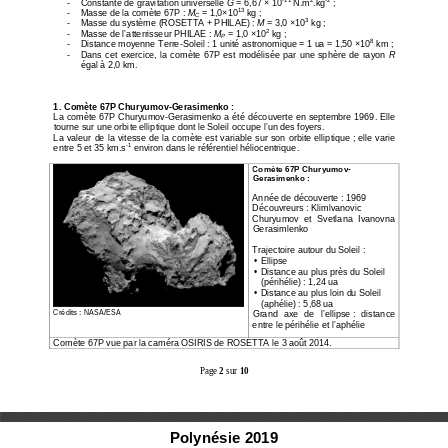
-    Constante de gravitation universelle 
G
 = 6,67 × 10
 N.m
.kg
 ; 
13
-    Masse de la comète 67P : 
M
 = 1,0×10
 kg ; 
C
3
-    Masse du système (ROSETTA + PHILAE) : 
M
 = 3,0 ×10
 kg ; 
2
-    Masse de l’atterrisseur PHILAE : 
M
 = 1,0 ×10
 kg ; 
P
8
-    Distance moyenne Terre-Soleil : 1 unité astronomi
que = 1 ua = 1,50 ×10
 km ; 
-    Dans  cet  exercice,  la  comète  67P  est  modélisée  pa
r  une  sphère  de  rayon 
R 
égal à 2,0 km. 
1. Comète 67P Churyumov-Gerasimenko : 
La comète 67P Churyumov-Gerasimenko a été découvert
e en septembre 1969. Elle 
tourne sur une orbite elliptique dont le Soleil occ
upe l’un des foyers.  
La valeur de la vitesse de la comète est variable s
ur son orbite elliptique ; elle varie 
-1
entre 5 et 35 km.s
 environ dans le référentiel héliocentrique. 
Comète 67P Churyumov
-
Gerasimenko :
Année de découverte : 1969 
Découvreurs : Klimlvanovic 
Churyumov  et  Svetlana  Ivanovna 
Gerasimlenko 
Trajectoire autour du Soleil : 
•
 Ellipse 
•
 Distance au plus près du Soleil 
(périhélie) : 1,24 ua 
•
 Distance au plus loin du Soleil 
(aphélie) : 5,68 ua 
Crédits : NASA/ESA 
Grand  axe  de  l’ellipse :  distance 
entre le périhélie et l’aphélie 
Comète 67P vue par la caméra OSIRIS de ROSETTA le 3
 août 2014. 
Page 
2
 sur 
10
Polynésie 2019