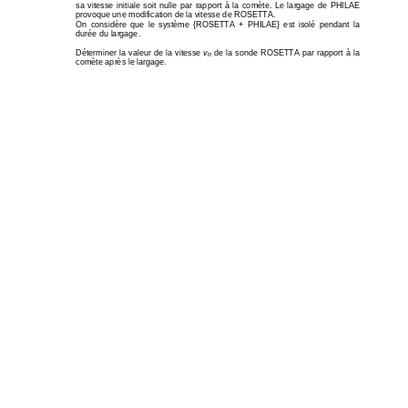
sa  vitesse  initiale  soit  nulle  par  rapport  à  la  com
ète.  Le  largage  de  PHILAE 
provoque une modification de la vitesse de ROSETTA.
On  considère  que  le  système  {ROSETTA  +  PHILAE}  est 
isolé  pendant  la 
durée du largage. 
Déterminer la valeur de la vitesse 
v
 de la sonde ROSETTA par rapport à la 
R
comète après le largage. 