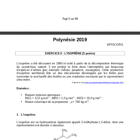
Page 
5
 sur 
10
Polynésie 2019
19PYSCOPO1 
EXERCICE II : L’ISOPRÈNE (5 points) 
L’isoprène  a  été  découvert  en  1860  et  isolé  à  parti
r  de  la  décomposition  thermique 
du  caoutchouc  naturel.  Il  est  produit  et  émis  dans 
l’atmosphère  par  beaucoup 
d’espèces  d’arbres  (par  exemple  chênes,  peupliers, 
eucalyptus).  Cette  production 
d’isoprène  semblerait  être  un  des  mécanismes  dévelo
ppés  par  les  forêts  pour 
surmonter la surchauffe des feuilles ou une irradia
tion excessive par le rayonnement 
ultra-violet.  
D’après le site 
www.societechimiquedefrance.fr/isoprene.html
Données : 
•
    Masses molaires atomiques :  
-1
-1
-1
M
(C) = 12,0 g.mol
 ; 
M
(H) = 1,0 g.mol
 ; 
M
(O) = 16,0 g.mol
 ; 
ρ
-3
•
    Masse volumique de la propanone : 
 = 790 kg.m
. 
1.  L’isoprène. 
L’isoprène  est  un  hydrocarbure  également  appelé  2-m
éthylbuta-1,3-diène,  dont  une 
représentation est donnée ci-dessous. 
CH
3
CH
2
H
C
2