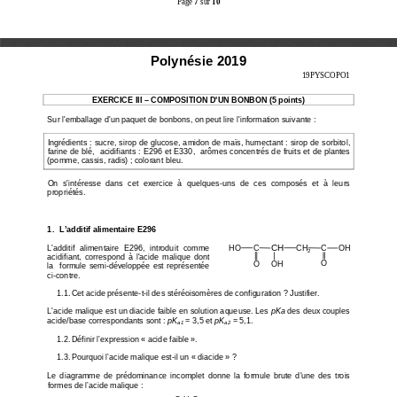
Polynésie 2019
19PYSCOPO1 
EXERCICE III – COMPOSITION D'UN BONBON (5 points) 
Sur l'emballage d'un paquet de bonbons, on peut lir
e l'information suivante : 
Ingrédients : sucre, sirop de glucose, amidon de ma
ïs, humectant : sirop de sorbitol, 
farine de blé,  acidifiants : E296 et E330,  arômes
 concentrés de fruits et de plantes 
(pomme, cassis, radis) ; colorant bleu. 
On  s'intéresse  dans  cet  exercice  à  quelques-uns  de 
ces  composés  et  à  leurs 
propriétés. 
1.  L’additif alimentaire E296 
CH
L'additif  alimentaire  E296,  introduit  comme 
C
CH
H
O
OH
C
2
acidifiant,  correspond  à  l'acide  malique  dont 
O
OH
O
la   formule  semi-développée est  représentée 
ci-contre. 
1.1. Cet acide présente-t-il des stéréoisomères de 
configuration ? Justifier. 
L'acide malique est un diacide faible en solution a
queuse. Les 
pKa
 des deux couples 
acide/base correspondants sont : 
pK
 = 3,5 et 
pK
 = 5,1. 
a1
a2
1.2. Définir l’expression « acide faible ». 
1.3. Pourquoi l’acide malique est-il un « diacide »
 ? 
Le  diagramme  de  prédominance  incomplet  donne  la  for
mule  brute  d'une  des  trois 
formes de l’acide malique : 
-