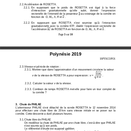
2.2. Accélération de ROSETTA. 
2.2.1.  En   supposant   que   le   poids   de   ROSETTA   est   éga
l   à   la   force 
d’interaction    gravitationnelle    qu’elle    subit,    donne
r    l’expression 
vectorielle de l’intensité de la pesanteur 
g
䙒
ጘ
 au voisinage de la comète en 
fonction de  
G
, 
M
, 
h
, 
R
 et 
u
 . 
䙒
ጘ
C
2.2.2.  En    supposant    que    ROSETTA    n’est   soumise    qu’à 
l’interaction 
gravitationnelle  avec  la  comète  67P,  établir  l’expr
ession  vectorielle  de 
l’accélération 
a
䙒
䙒
䙒
䙒
ጘ
 de ROSETTA en fonction de 
G
, 
M
, 
h
, 
R
 et 
u
 . 
䙒
ጘ
R
C
Page 
3
 sur 
10
Polynésie 2019
19PYSCOPO1 
2.3. Vitesse et période de rotation : 
2.3.1. Montrer que dans l’approximation d’un mouvem
ent circulaire la valeur 
.
G
M
 .
㒕
c
v
 de la vitesse de ROSETTA a pour expression : 
v
 = 
R+h
2.3.2.  Calculer la valeur 
v 
de la vitesse. 
2.3.3.  Combien  de  temps  ROSETTA  met-elle  pour  faire
  un  tour  complet  de 
la comète ?  
3.  Chute de PHILAE 
L’atterrisseur  PHILAE  s’est  détaché  de  la  sonde  ROS
ETTA  le  12  novembre  2014 
pour  effectuer  une  chute  libre  de  20 km  sans  vitess
e  initiale  et  se  poser  sur  la 
comète. Cette descente a duré plusieurs heures. 
3.1. Chute libre de PHILAE 
On modélise la chute de PHILAE par une chute libre,
 c’est-à-dire que PHILAE 
n’est soumis qu’à son poids.  
Le référentiel d’étude est supposé galiléen. 