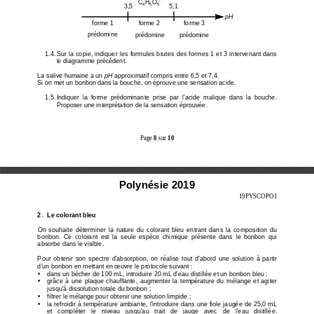
C
H
O
C
H
O
-
4
5
5
3,5
5,1
4
5
5
pH
forme 1
forme 2 
forme 3
prédomine
prédomine
prédomine
1.4. Sur la copie, indiquer les formules brutes des
 formes 1 et 3 intervenant dans 
le diagramme précédent. 
La salive humaine a un 
pH
 approximatif compris entre 6,5 et 7,4. 
Si on met un bonbon dans la bouche, on éprouve une 
sensation acide.  
1.5. Indiquer  la  forme  prédominante  prise  par  l'aci
de  malique  dans  la  bouche. 
Proposer une interprétation de la sensation éprouvé
e. 
Page 
8
 sur 
10
Polynésie 2019
19PYSCOPO1 
2.  Le colorant bleu 
On  souhaite  déterminer  la  nature  du  colorant  bleu  e
ntrant  dans  la  composition  du 
bonbon.  Ce  colorant  est  la  seule  espèce  chimique  pr
ésente  dans  le  bonbon  qui 
absorbe dans le visible. 
Pour  obtenir  son  spectre  d'absorption,  on  réalise  t
out  d'abord  une  solution  à  partir 
d'un bonbon en mettant en œuvre le protocole suivan
t : 
•
    dans un bécher de 100 mL, introduire 20 mL d'eau d
istillée et un bonbon bleu ; 
•
    grâce  à  une  plaque  chauffante,  augmenter  la  tempér
ature  du  mélange  et  agiter 
jusqu'à dissolution totale du bonbon ; 
•
    filtrer le mélange pour obtenir une solution limpi
de ; 
•
    la refroidir à température ambiante, l'introduire 
dans une fiole jaugée de 25,0 mL 
et   compléter   le   niveau   jusqu'au   trait   de   jauge   avec
   de   l'eau   distillée. 