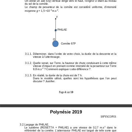
On utilise un axe (Oy) vertical dirigé vers le haut
, l’origine O étant au niveau 
du sol de la comète. 
Le  champ  de  pesanteur  de  la  comète  est  considéré  un
iforme,  d’intensité 
- 5
-2
moyenne 
g
 = 1,5 ×10
m.s
. 
y 
PHILAE 
O
Comète 67P 
3.1.1.  Déterminer, dans l’ordre de votre choix, la 
durée de la descente et la 
vitesse à l’atterrissage. 
3.1.2.  Quelle serait, sur Terre, la hauteur de chut
e conduisant à cette même 
vitesse d’impact en prenant comme intensité de la p
esanteur sur Terre 
-2
9,8 m.s
 ? Comment expliquer cette différence ? 
3.1.3.  En réalité, la durée de la chute est de 7 h.
Dans  le  modèle  utilisé,  quelles  sont  les  hypothèses
  que  l’on  peut 
discuter ? Justifier. 
Page 
4
 sur 
10
Polynésie 2019
19PYSCOPO1 
3.2. Largage de PHILAE. 
-1
Le  système  {ROSETTA  +  PHILAE}  a  une  vitesse  de  0,17
  m.s
  dans  le 
référentiel  de  la  comète.  L’atterrisseur  PHILAE  est
  largué  de  telle  sorte  que 