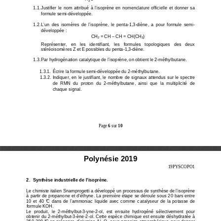
1.1. Justifier  le  nom  attribué  à  l’isoprène  en  nome
nclature  officielle  et  donner  sa 
formule semi-développée. 
1.2. L’un  des  isomères  de  l’isoprène,  le  penta-1,3-
diène,  a  pour  formule  semi-
développée : 
CH
 = CH – CH = CH(CH
) 
2
3
Représenter,   en   les   identifiant,   les   formules   topol
ogiques   des   deux 
stéréoisomères Z et E possibles du penta-1,3-diène.
1.3. Par hydrogénation catalytique de l’isoprène, o
n obtient le 2-méthylbutane. 
1.3.1.  Écrire la formule semi-développée du 2-méthy
lbutane. 
1.3.2.  Indiquer,  en  le  justifiant,  le  nombre  de  sig
naux  attendus  sur  le  spectre 
de  RMN  du  proton  du  2-méthylbutane,  ainsi  que  la  mu
ltiplicité  de 
chaque signal. 
Page 
6
 sur 
10
Polynésie 2019
19PYSCOPO1 
2.  Synthèse industrielle de l’isoprène. 
Le chimiste italien Snamprogetti a développé un pro
cessus de synthèse de l’isoprène 
à partir de propanone et d’éthyne. La première étap
e se déroule sous 20 bars entre 
10  et  40  °C  dans  de  l’ammoniac  liquide  avec  comme  c
atalyseur  de  la  potasse  de 
formule KOH. 
Le  produit,  le  2-méthylbut-3-yne-2-ol,  est  ensuite 
hydrogéné  sélectivement  pour 
obtenir du 2-méthylbut-3-ène-2-ol. Cette espèce chi
mique est ensuite déshydratée à 
250-300 °C en présence d’alumine Al
O
 sous pression atmosphérique pour donner 