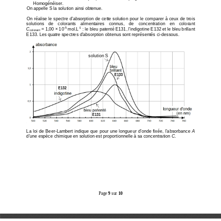
Homogénéiser.  
On appelle S la solution ainsi obtenue. 
On réalise le spectre d'absorption de cette solutio
n pour le comparer à ceux de trois 
solutions    de    colorants    alimentaires    connus,    de    conc
entration    en    colorant 
-5
-1
C
 = 1,00 
×
 10
 mol.L
 : le bleu patenté E131, l'indigotine E132 et le bl
eu brillant 
colorant
E133. Les quatre spectres d'absorption obtenus sont
 représentés ci-dessous. 
solution S
E133 
E132 
E131 
La loi de Beer-Lambert indique que pour une longueu
r d'onde fixée, l'absorbance 
A
d'une espèce chimique en solution est proportionnel
le à sa concentration 
C
. 
Page 
9
 sur 
10