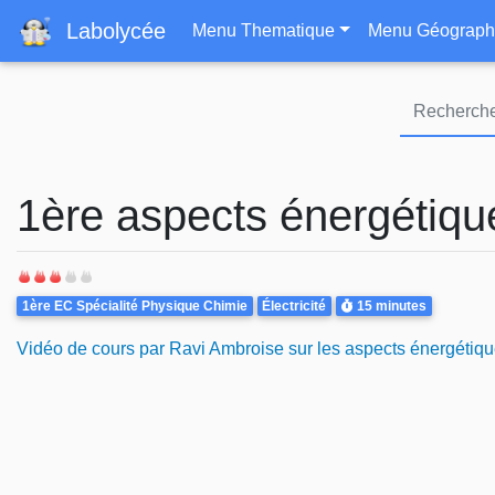
Navigation principa
Labolycée
Menu Thematique
Menu Géograph
1ère aspects énergétiq
Theme
Durée
1ère EC Spécialité Physique Chimie
Électricité
15 minutes
Vidéo de cours par Ravi Ambroise sur les aspects énergéti