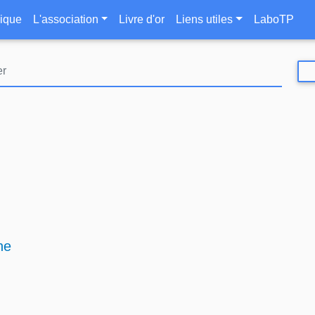
Aller
le
ique
L'association
Livre d'or
Liens utiles
LaboTP
au
contenu
principal
ne