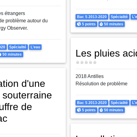
s étrangers
Theme
Bac S 2013-2020
Spécialité
L'
de problème autour du
Points
Durée
5 points
50 minutes
gy Observer.
020
Spécialité
L'eau
Les pluies ac
urée
50 minutes
Difficulté
2018 Antilles
tion d'une
Résolution de problème
 souterraine
Theme
Bac S 2013-2020
Spécialité
L'
uffre de
Points
Durée
5 points
50 minutes
ac