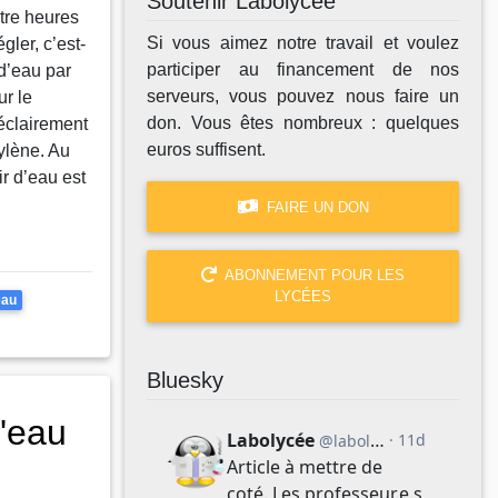
Soutenir Labolycée
tre heures
Si vous aimez notre travail et voulez
gler, c’est-
participer au financement de nos
d’eau par
serveurs, vous pouvez nous faire un
ur le
don. Vous êtes nombreux : quelques
éclairement
euros suffisent.
tylène. Au
ir d’eau est
FAIRE UN DON
ABONNEMENT POUR LES
LYCÉES
eau
Bluesky
l'eau