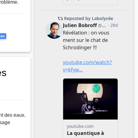
problème.
eau
es
nt des eaux.
osage