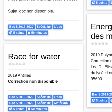
Points
D
5 points
Sujet .doc non disponible.
Energ
Theme
Bac S 2013-2020
Spécialité
L'eau
Points
Durée
5 points
50 minutes
des m
Difficulté
Race for water
2019 Polyn
Correction r
Difficulté
Léa D., Élis
du lycée L
2019 Antilles
95600
Correction non disponible
Theme
Bac S 2013-2
Theme
Bac S 2013-2020
Spécialité
L'eau
Points
D
5 points
Bac S 2013-2020
Spécialité
Matériaux
Points
Durée
5 points
50 minutes