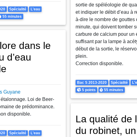
sortie de spéléologie de qua
020
Spécialité
L'eau
et indiquer le débit d’eau à ré
urée
55 minutes
à-dire le nombre de gouttes 
minute, qui doivent tomber s
carbure de calcium pour un 
suffisant par la lampe à acé
lore dans le
début de la sortie, le réservo
u d’eau
plein.
Correction disponible.
le
Theme
Bac S 2013-2020
Spécialité
L'
Points
Durée
5 points
55 minutes
es Guyane
étalonnage. Loi de Beer-
omaine de prédominance.
non disponible.
La qualité de 
du robinet, un
020
Spécialité
L'eau