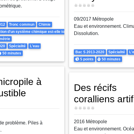
Difficulté
ométrique.
09/2017 Métropole
012
Tronc commun
Chimie
Eau et environnement. Clima
tion d'un système chimique est-elle toujours rapide ?
Dissolution.
métrie
020
Spécialité
L'eau
Theme
Bac S 2013-2020
Spécialité
L'
urée
50 minutes
Points
Durée
5 points
50 minutes
icropile à
Des récifs
stible
coralliens artif
Difficulté
2016 Métropole
de problème. Piles à
Eau et environnement. Océa
.