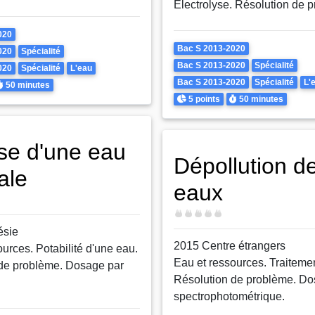
Electrolyse. Résolution de 
020
Theme
Bac S 2013-2020
020
Spécialité
Bac S 2013-2020
Spécialité
020
Spécialité
L'eau
Bac S 2013-2020
Spécialité
L'
urée
50 minutes
Points
Durée
5 points
50 minutes
se d'une eau
Dépollution d
ale
eaux
Difficulté
ésie
2015 Centre étrangers
urces. Potabilité d'une eau.
Eau et ressources. Traiteme
de problème. Dosage par
Résolution de problème. D
spectrophotométrique.