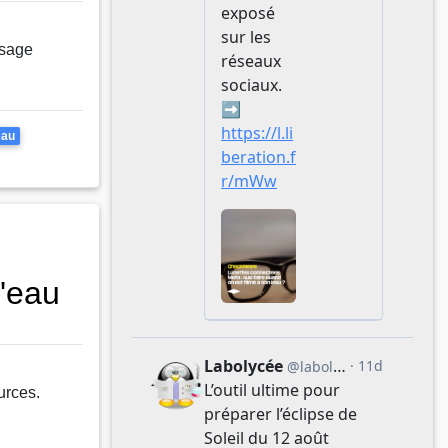
osage
eau
'eau
urces.