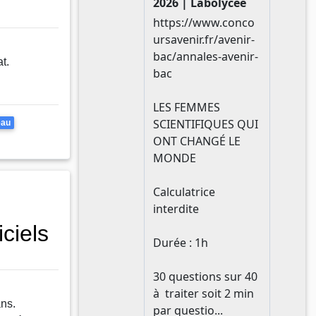
t.
eau
iciels
ns.