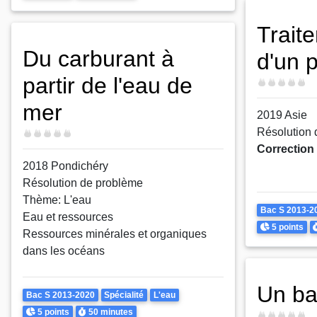
Trait
Du carburant à
d'un p
partir de l'eau de
Difficulté
mer
2019 Asie
Résolution
Difficulté
Correction
2018 Pondichéry
Résolution de problème
Thème: L'eau
Theme
Bac S 2013-2
Eau et ressources
Points
D
5 points
Ressources minérales et organiques
dans les océans
Un ba
Theme
Bac S 2013-2020
Spécialité
L'eau
Points
Durée
5 points
50 minutes
Difficulté