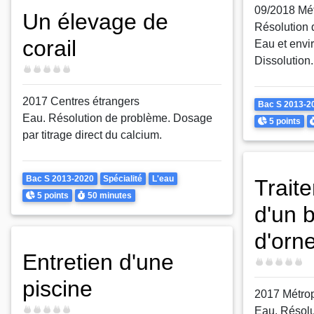
09/2018 Mé
Un élevage de
Résolution
corail
Eau et envi
Dissolution.
Difficulté
2017 Centres étrangers
Theme
Bac S 2013-2
Eau. Résolution de problème. Dosage
Points
D
5 points
par titrage direct du calcium.
Theme
Bac S 2013-2020
Spécialité
L'eau
Trait
Points
Durée
5 points
50 minutes
d'un 
d'orn
Entretien d'une
Difficulté
piscine
2017 Métro
Difficulté
Eau. Résol