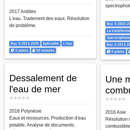
spectrophot
2017 Antilles
L'eau. Traitement des eaux. Résolution
Theme
Bac S 2003-2
de problème.
La transforma
Spectrophoto
Theme
Bac S 2013-2020
Spécialité
L'eau
Bac S 2013-2
Points
Durée
5 points
50 minutes
Points
D
5 points
Dessalement de
Une m
l'eau de mer
combu
Difficulté
Difficulté
2016 Polynésie
2016 Asie
Eaux et ressources. Production d'eau
Résolution 
potable. Analyse de documents.
combustible