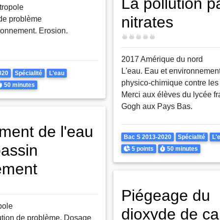
La pollution p
tropole
nitrates
 de problème
ronnement. Erosion.
Difficulté
2017 Amérique du nord
L'eau. Eau et environnement
020
Spécialité
L'eau
physico-chimique contre les 
urée
50 minutes
Merci aux élèves du lycée f
Gogh aux Pays Bas.
ement de l'eau
Theme
Bac S 2013-2020
Spécialité
L'
bassin
Points
Durée
5 points
50 minutes
ement
Piégeage du
pole
dioxyde de c
ution de problème. Dosage