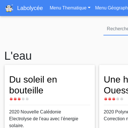
Navigation principa
Labolycée
Menu Thematique
Menu Géograph
L'eau
Du soleil en
Une h
bouteille
Oues
Difficulté
Difficulté
2020 Nouvelle Calédonie
2020 Polyn
Electrolyse de l'eau avec l'énergie
Correction 
solaire.