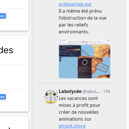
eau
ides
eau