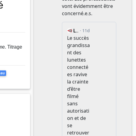
é
me. Titrage
eau