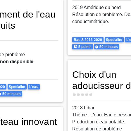
2019 Amérique du nord
ement de l'eau
Résolution de problème. D
conductimétrique.
uits
Theme
Bac S 2013-2020
Spécialité
L'
Points
Durée
5 points
50 minutes
 de problème
 non disponible
Choix d'un
adoucisseur d
020
Spécialité
L'eau
urée
50 minutes
Difficulté
2018 Liban
Thème : L'eau. Eau et resso
teau innovant
Production d'eau potable.
Résolution de problème