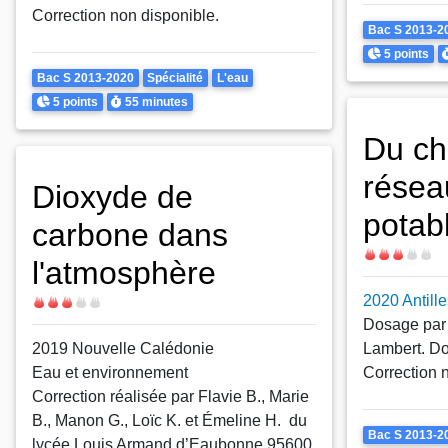
Correction non disponible.
Theme
Bac S 2013-2
Points
D
5 points
Theme
Bac S 2013-2020
Spécialité
L'eau
Points
Durée
5 points
55 minutes
Du ch
résea
Dioxyde de
potab
carbone dans
Difficulté
l'atmosphère
2020 Antill
Difficulté
Dosage par 
2019 Nouvelle Calédonie
Lambert. D
Eau et environnement
Correction 
Correction réalisée par Flavie B., Marie
B., Manon G., Loïc K. et Émeline H. du
Theme
Bac S 2013-2
lycée Louis Armand d’Eaubonne 95600