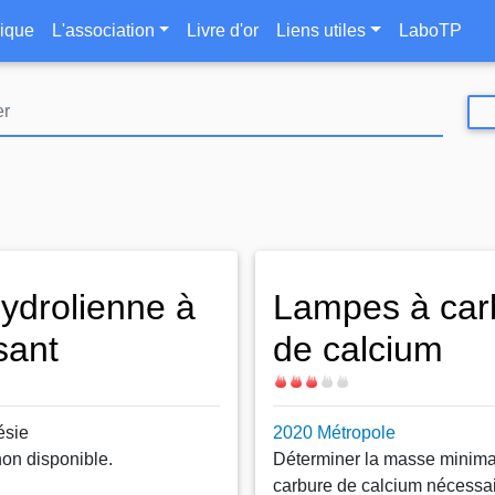
Aller
le
ique
L'association
Livre d'or
Liens utiles
LaboTP
au
contenu
principal
ydrolienne à
Lampes à car
sant
de calcium
Difficulté
ésie
2020 Métropole
non disponible.
Déterminer la masse minima
carbure de calcium nécessa