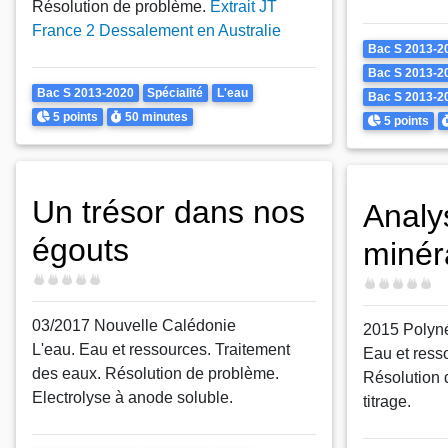
Résolution de problème.
Extrait JT
France 2 Dessalement en Australie
Theme
Bac S 2013-2
Bac S 2013-2
Theme
Bac S 2013-2020
Spécialité
L'eau
Bac S 2013-2
Points
Durée
5 points
50 minutes
Points
D
5 points
Un trésor dans nos
Analy
égouts
minér
Difficulté
Difficulté
03/2017 Nouvelle Calédonie
2015 Polyn
L'eau. Eau et ressources. Traitement
Eau et resso
des eaux. Résolution de problème.
Résolution 
Electrolyse à anode soluble.
titrage.