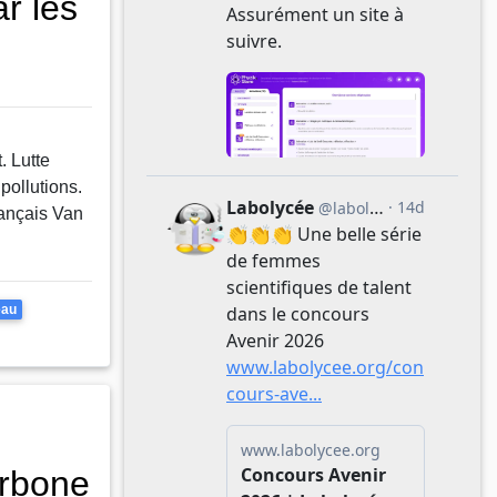
ar les
. Lutte
pollutions.
rançais Van
eau
arbone