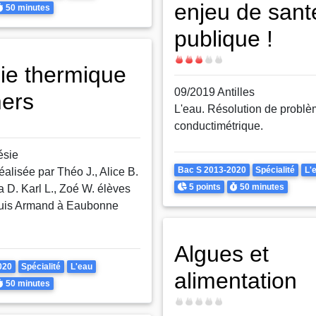
enjeu de sant
urée
50 minutes
publique !
Difficulté
ie thermique
09/2019 Antilles
ers
L'eau. Résolution de problè
conductimétrique.
ésie
Theme
Bac S 2013-2020
Spécialité
L'
éalisée par Théo J., Alice B.
Points
Durée
5 points
50 minutes
a D. Karl L., Zoé W. élèves
ouis Armand à Eaubonne
Algues et
020
Spécialité
L'eau
alimentation
urée
50 minutes
Difficulté