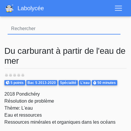
Aller
Labolycée
au
contenu
principal
Du carburant à partir de l'eau de
mer
Points
Theme
Durée
5 points
Bac S 2013-2020
Spécialité
L'eau
50 minutes
2018 Pondichéry
Résolution de problème
Thème: L'eau
Eau et ressources
Ressources minérales et organiques dans les océans