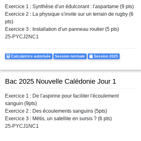
Exercice 1 : Synthèse d'un édulcorant : l'aspartame (9 pts)
Exercice 2 : La physique s'invite sur un terrain de rugby (6
pts)
Exercice 3 : Installation d'un panneau routier (5 pts)
25-PYCJ2NC1
Calculatrice
Rattrapages
Annee
Calculatrice autorisée
Session normale
Session 2025
Autorisee
Bac 2025 Nouvelle Calédonie Jour 1
Exercice 1 : De l'aspirine pour faciliter l'écoulement
sanguin (9pts)
Exercice 2 : Des écoulements sanguins (5pts)
Exercice 3 : Métis, un satellite en sursis ? (6 pts)
25-PYCJ1NC1