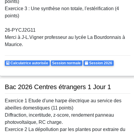
points)
Exercice 3 : Une synthèse non totale, l'estérification (4
points)
26-PYCJ2G11
Merci à J-L.Vigner professeur au lycée La Bourdonnais à
Maurice.
Calculatrice
Rattrapages
Annee
Calculatrice autorisée
Session normale
Session 2026
Autorisee
Bac 2026 Centres étrangers 1 Jour 1
Exercice 1 Etude d'une harpe électrique au service des
abeilles domestiques (11 points)
Diffraction, incertitude, z-score, rendement panneau
photovoltaïque, RC charge.
Exercice 2 La dépollution par les plantes pour extraire du