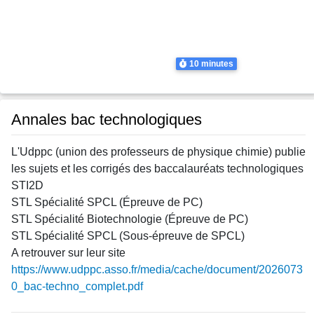
Thème
Tale Spécialité Physique Chimie
Tale Spécialité Physique Chimie
Tale Spécialité Physique Chimie
Tale Spécialité Physique Chimie
Durée
10 minutes
Annales bac technologiques
L'Udppc (union des professeurs de physique chimie) publie
les sujets et les corrigés des baccalauréats technologiques
STI2D
STL Spécialité SPCL (Épreuve de PC)
STL Spécialité Biotechnologie (Épreuve de PC)
STL Spécialité SPCL (Sous-épreuve de SPCL)
A retrouver sur leur site
https://www.udppc.asso.fr/media/cache/document/2026073
0_bac-techno_complet.pdf