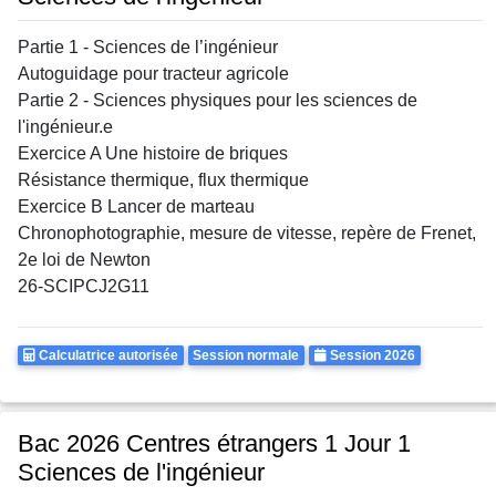
Partie 1 - Sciences de l’ingénieur
Autoguidage pour tracteur agricole
Partie 2 - Sciences physiques pour les sciences de
l'ingénieur.e
Exercice A Une histoire de briques
Résistance thermique, flux thermique
Exercice B Lancer de marteau
Chronophotographie, mesure de vitesse, repère de Frenet,
2e loi de Newton
26-SCIPCJ2G11
Calculatrice
Rattrapages
Annee
Calculatrice autorisée
Session normale
Session 2026
Autorisee
Bac 2026 Centres étrangers 1 Jour 1
Sciences de l'ingénieur