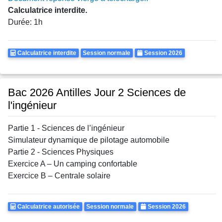
Calculatrice interdite.
Durée: 1h
Calculatrice
Rattrapages
Annee
Calculatrice interdite
Session normale
Session 2026
Autorisee
Bac 2026 Antilles Jour 2 Sciences de
l'ingénieur
Partie 1 - Sciences de l’ingénieur
Simulateur dynamique de pilotage automobile
Partie 2 - Sciences Physiques
Exercice A – Un camping confortable
Exercice B – Centrale solaire
Calculatrice
Rattrapages
Annee
Calculatrice autorisée
Session normale
Session 2026
Autorisee