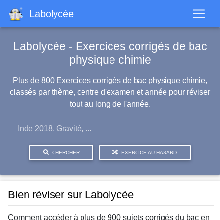
Aller
Labolycée
au
contenu
principal
Labolycée - Exercices corrigés de bac
physique chimie
Plus de 800 Exercices corrigés de bac physique chimie,
classés par thème, centre d'examen et année pour réviser
tout au long de l'année.
CHERCHER
EXERCICE AU HASARD
Bien réviser sur Labolycée
Comment accéder à plus de 900 sujets corrigés du bac en