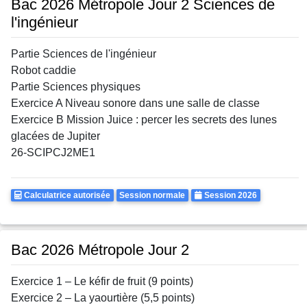
Bac 2026 Métropole Jour 2 Sciences de
l'ingénieur
Partie Sciences de l'ingénieur
Robot caddie
Partie Sciences physiques
Exercice A Niveau sonore dans une salle de classe
Exercice B Mission Juice : percer les secrets des lunes
glacées de Jupiter
26-SCIPCJ2ME1
Calculatrice
Rattrapages
Annee
Calculatrice autorisée
Session normale
Session 2026
Autorisee
Bac 2026 Métropole Jour 2
Exercice 1 – Le kéfir de fruit (9 points)
Exercice 2 – La yaourtière (5,5 points)