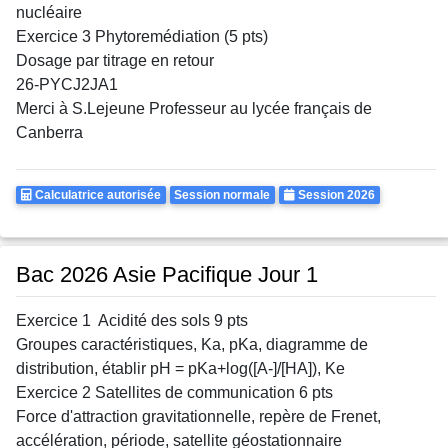
nucléaire
Exercice 3 Phytoremédiation (5 pts)
Dosage par titrage en retour
26-PYCJ2JA1
Merci à S.Lejeune Professeur au lycée français de
Canberra
Calculatrice
Rattrapages
Annee
Calculatrice autorisée
Session normale
Session 2026
Autorisee
Bac 2026 Asie Pacifique Jour 1
Exercice 1 Acidité des sols 9 pts
Groupes caractéristiques, Ka, pKa, diagramme de
distribution, établir pH = pKa+log([A-]/[HA]), Ke
Exercice 2 Satellites de communication 6 pts
Force d'attraction gravitationnelle, repère de Frenet,
accélération, période, satellite géostationnaire