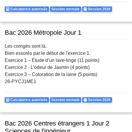
Calculatrice
Rattrapages
Annee
Calculatrice autorisée
Session normale
Session 2026
Autorisee
Bac 2026 Métropole Jour 1
Les corrigés sont là.
Bien essorés par le début de l'exercice 1.
Exercice 1 – Étude d’un lave-linge (11 points)
Exercice 2 - L’odeur de Jasmin (4 points)
Exercice 3 – Coloration de la laine (5 points)
26-PYCJ1ME1
Calculatrice
Rattrapages
Annee
Calculatrice autorisée
Session normale
Session 2026
Autorisee
Bac 2026 Centres étrangers 1 Jour 2
Sciences de l'ingénieur