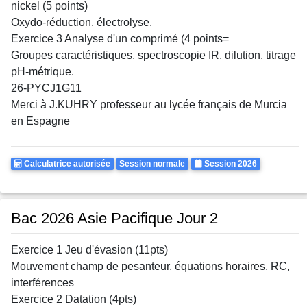
nickel (5 points)
Oxydo-réduction, électrolyse.
Exercice 3 Analyse d'un comprimé (4 points=
Groupes caractéristiques, spectroscopie IR, dilution, titrage
pH-métrique.
26-PYCJ1G11
Merci à J.KUHRY professeur au lycée français de Murcia
en Espagne
Calculatrice
Rattrapages
Annee
Calculatrice autorisée
Session normale
Session 2026
Autorisee
Bac 2026 Asie Pacifique Jour 2
Exercice 1 Jeu d'évasion (11pts)
Mouvement champ de pesanteur, équations horaires, RC,
interférences
Exercice 2 Datation (4pts)