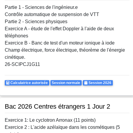
Partie 1 - Sciences de l'ingénieur.e
Contrôle automatique de suspension de VTT
Partie 2 - Sciences physiques
Exercice A - étude de l'effet Doppler à l'aide de deux
téléphones
Exercice B - Banc de test d'un moteur ionique à iode
Champ électrique, force électrique, théorème de l'énergie
cinétique.
26-SCIPCJ1G11
Calculatrice
Rattrapages
Annee
Calculatrice autorisée
Session normale
Session 2026
Autorisee
Bac 2026 Centres étrangers 1 Jour 2
Exercice 1: Le cyclotron Arronax (11 points)
Exercice 2 : L'acide azélaïque dans les cosmétiques (5