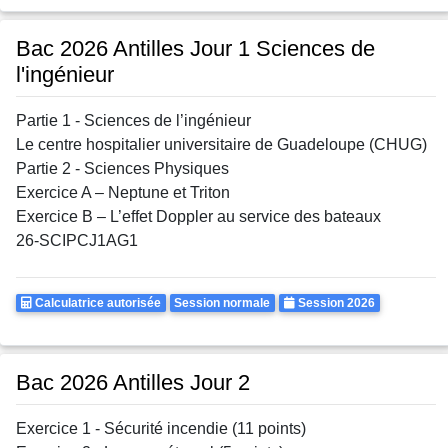
Bac 2026 Antilles Jour 1 Sciences de
l'ingénieur
Partie 1 - Sciences de l’ingénieur
Le centre hospitalier universitaire de Guadeloupe (CHUG)
Partie 2 - Sciences Physiques
Exercice A – Neptune et Triton
Exercice B – L’effet Doppler au service des bateaux
26-SCIPCJ1AG1
Calculatrice
Rattrapages
Annee
Calculatrice autorisée
Session normale
Session 2026
Autorisee
Bac 2026 Antilles Jour 2
Exercice 1 - Sécurité incendie (11 points)