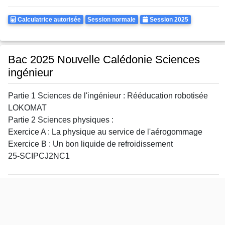
Calculatrice
Rattrapages
Annee
Calculatrice autorisée
Session normale
Session 2025
Autorisee
Bac 2025 Nouvelle Calédonie Sciences
ingénieur
Partie 1 Sciences de l'ingénieur : Rééducation robotisée
LOKOMAT
Partie 2 Sciences physiques :
Exercice A : La physique au service de l'aérogommage
Exercice B : Un bon liquide de refroidissement
25-SCIPCJ2NC1
Calculatrice
Rattrapages
Annee
Calculatrice autorisée
Session normale
Session 2025
Autorisee