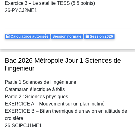
Exercice 3 – Le satellite TESS (5,5 points)
26-PYCJ2ME1
Calculatrice
Rattrapages
Annee
Calculatrice autorisée
Session normale
Session 2026
Autorisee
Bac 2026 Métropole Jour 1 Sciences de
l'ingénieur
Partie 1 Sciences de l'ingénieur.e
Catamaran électrique à foils
Partie 2 : Sciences physiques
EXERCICE A – Mouvement sur un plan incliné
EXERCICE B – Bilan thermique d’un avion en altitude de
croisière
26-SCIPCJ1ME1