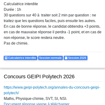
Calculatrice interdite
Durée : 1h
30 questions sur 40 à traiter soit 2 min par question : ne
traitez que les questions faciles, puis ensuite les autres.
En cas de bonne réponse, le candidat obtiendra +3 points,
en cas de mauvaise réponse il perdra -1 point, et en cas de
non-réponse, le score restera neutre.
Pas de chimie.
Calculatrice
Rattrapages
Annee
Calculatrice interdite
Session normale
Session 2026
Autorisee
Concours GEIPI Polytech 2026
https://www.geipi-polytech.org/annales-du-concours-geipi-
polytech/
Maths, Physique-chimie, SVT, SI, NSI.
Document réponse vierge à télécharger.