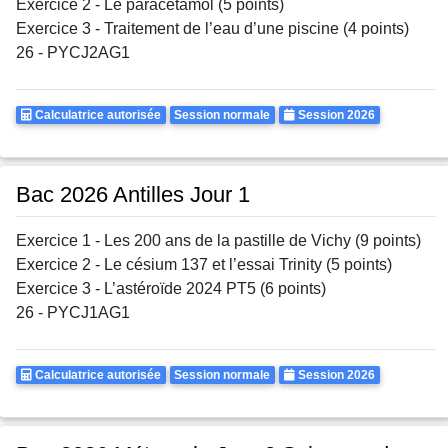
Exercice 2 - Le paracétamol (5 points)
Exercice 3 - Traitement de l’eau d’une piscine (4 points)
26 - PYCJ2AG1
Calculatrice
Rattrapages
Annee
Calculatrice autorisée
Session normale
Session 2026
Autorisee
Bac 2026 Antilles Jour 1
Exercice 1 - Les 200 ans de la pastille de Vichy (9 points)
Exercice 2 - Le césium 137 et l’essai Trinity (5 points)
Exercice 3 - L’astéroïde 2024 PT5 (6 points)
26 - PYCJ1AG1
Calculatrice
Rattrapages
Annee
Calculatrice autorisée
Session normale
Session 2026
Autorisee