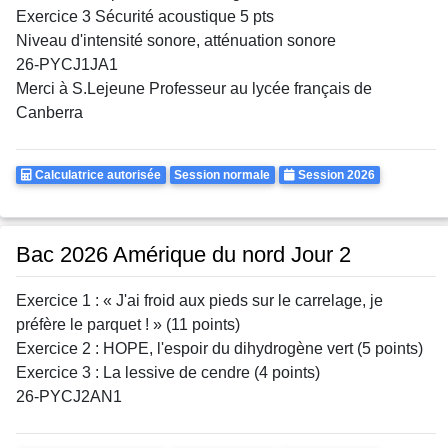
Exercice 3 Sécurité acoustique 5 pts
Niveau d'intensité sonore, atténuation sonore
26-PYCJ1JA1
Merci à S.Lejeune Professeur au lycée français de
Canberra
Calculatrice
Rattrapages
Annee
Calculatrice autorisée
Session normale
Session 2026
Autorisee
Bac 2026 Amérique du nord Jour 2
Exercice 1 : « J'ai froid aux pieds sur le carrelage, je
préfère le parquet ! » (11 points)
Exercice 2 : HOPE, l'espoir du dihydrogène vert (5 points)
Exercice 3 : La lessive de cendre (4 points)
26-PYCJ2AN1