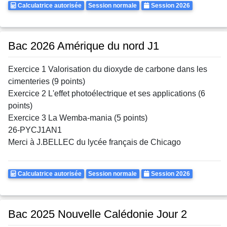
Calculatrice
Rattrapages
Annee
Calculatrice autorisée
Session normale
Session 2026
Autorisee
Bac 2026 Amérique du nord J1
Exercice 1 Valorisation du dioxyde de carbone dans les
cimenteries (9 points)
Exercice 2 L'effet photoélectrique et ses applications (6
points)
Exercice 3 La Wemba-mania (5 points)
26-PYCJ1AN1
Merci à J.BELLEC du lycée français de Chicago
Calculatrice
Rattrapages
Annee
Calculatrice autorisée
Session normale
Session 2026
Autorisee
Bac 2025 Nouvelle Calédonie Jour 2