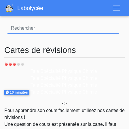
Aller
Labolycée
au
contenu
principal
Cartes de révisions
Difficulté
Thème
Tale Spécialité Physique Chimie
Tale Spécialité Physique Chimie
Tale Spécialité Physique Chimie
Durée
Tale Spécialité Physique Chimie
10 minutes
<>
Pour apprendre son cours facilement, utilisez nos cartes de
révisions !
Une question de cours est présentée sur la carte. Il faut