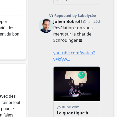
yper
rié, des
ment du bon
 avec des
traîner tout
 pour le
n faites