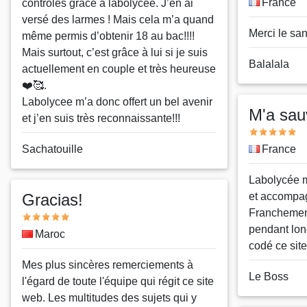
Pays
France
contrôles grâce à labolycee. J’en ai
versé des larmes ! Mais cela m’a quand
Message
Merci le sa
même permis d’obtenir 18 au bac!!!!
Mais surtout, c’est grâce à lui si je suis
Nom
Balalala
actuellement en couple et très heureuse
ou
❤️🥰.
pseudo
Labolycee m’a donc offert un bel avenir
M'a sauv
et j’en suis très reconnaissante!!!
Note
Nom
Sachatouille
Pays
France
ou
Message
Labolycée m'
pseudo
Gracias!
et accompag
Franchement
Note
pendant lon
Pays
Maroc
codé ce site
Message
Mes plus sincères remerciements à
Nom
Le Boss
l'égard de toute l'équipe qui régit ce site
ou
web. Les multitudes des sujets qui y