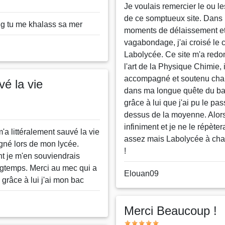
Message
Je voulais remercier le ou le
de ce somptueux site. Dans
ng tu me khalass sa mer
moments de délaissement e
vagabondage, j'ai croisé le
Labolycée. Ce site m'a redo
l'art de la Physique Chimie, 
accompagné et soutenu ch
é la vie
dans ma longue quête du bac
grâce à lui que j'ai pu le pa
dessus de la moyenne. Alor
infiniment et je ne le répèter
a littéralement sauvé la vie
assez mais Labolycée à ch
né lors de mon lycée.
!
 je m'en souviendrais
gtemps. Merci au mec qui a
Nom
Elouan09
 grâce à lui j'ai mon bac
ou
pseudo
Merci Beaucoup !
Note