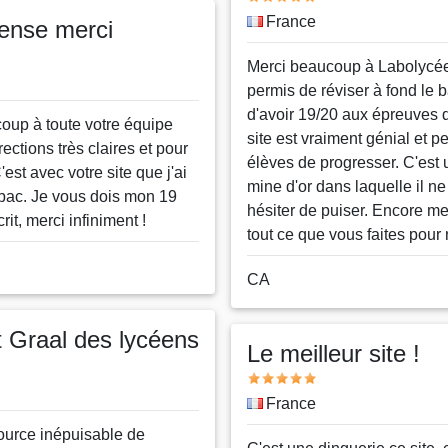
Pays
France
ense merci
Message
Merci beaucoup à Labolycée
permis de réviser à fond le b
d'avoir 19/20 aux épreuves 
oup à toute votre équipe
site est vraiment génial et p
rections très claires et pour
élèves de progresser. C'est 
'est avec votre site que j'ai
mine d'or dans laquelle il ne
bac. Je vous dois mon 19
hésiter de puiser. Encore me
rit, merci infiniment !
tout ce que vous faites pour
Nom
CA
ou
pseudo
t Graal des lycéens
Le meilleur site !
Note
Pays
France
ource inépuisable de