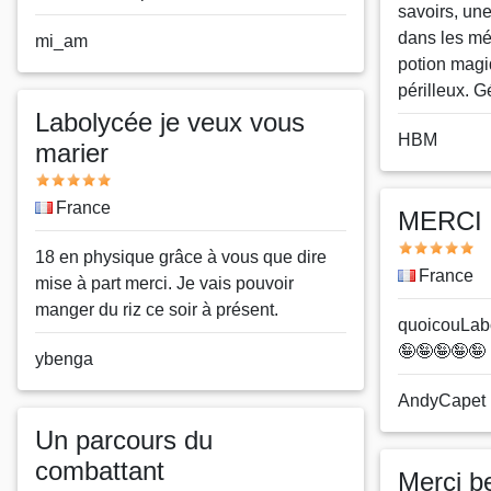
savoirs, un
dans les m
Nom
mi_am
potion magi
ou
périlleux. Gé
pseudo
Labolycée je veux vous
Nom
HBM
marier
ou
Note
pseudo
Pays
France
MERCI
Note
Message
18 en physique grâce à vous que dire
Pays
France
mise à part merci. Je vais pouvoir
manger du riz ce soir à présent.
Message
quoicouLa
🤪🤪🤪🤪🤪
Nom
ybenga
ou
Nom
AndyCapet
pseudo
ou
Un parcours du
pseudo
combattant
Merci b