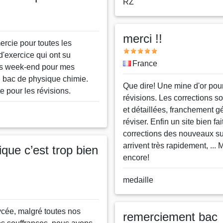
Nom
RZ
ou
pseudo
merci !!
ercie pour toutes les
Note
d'exercice qui ont su
Pays
France
s week-end pour mes
u bac de physique chimie.
Message
Que dire! Une mine d'or pour
te pour les révisions.
révisions. Les corrections so
et détaillées, franchement g
réviser. Enfin un site bien fait
corrections des nouveaux su
arrivent très rapidement, ... 
que c’est trop bien
encore!
Nom
medaille
ou
pseudo
cée, malgré toutes nos
remerciement bac