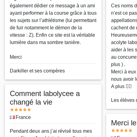
également dédier ce message à un ami
Ces noms do
ayant performer à la course grâce à tous
n’est ce pas
les sujets sur l’athlétisme (lui permettant
appellation
de fuir notamment le démon de la
cachent de ré
vitesse : Z). Enfin ce site est la véritable
Heureusemen
lumière dans ma sombre tanière.
acolyte labo
aider à les 
Merci
au concurre
plus ) .
Nom
Darkiller et ses compères
Merci à eux 
ou
nous avoir l
pseudo
A plus ✌🏻
Comment labolycee a
Nom
Les élèves 
changé la vie
ou
Note
pseudo
Pays
France
Merci l
Note
Message
Pendant deux ans j’ai révisé tous mes