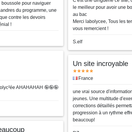
Message
C'est une dinguerie ce site, 
e boussole pour naviguer
le meilleur pour avoir une b
éandres du programme, une
au bac
que contre les devoirs
Merci labolycee, Tous les te
nial !
vous remercient !
Nom
S.elf
ou
pseudo
Un site incroyable
Note
Pays
France
bolyc²ée AHAHAHAH 🤪🤪🤪
Message
une vrai source d'informatio
jeunes. Une multitude d'exer
corrections détaillés permet
progression à un rythme eff
beaucoup!
eaucoup