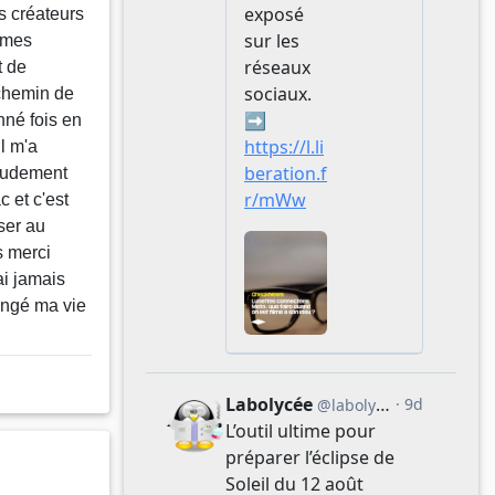
s créateurs
 mes
t de
 chemin de
nné fois en
il m'a
audement
 et c'est
sser au
s merci
ai jamais
angé ma vie