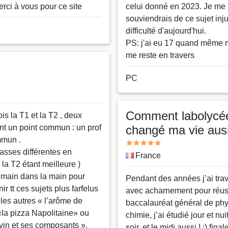
rci à vous pour ce site
celui donné en 2023. Je me
souviendrais de ce sujet inju
difficulté d'aujourd'hui.
PS: j'ai eu 17 quand même 
me reste en travers
Nom
PC
ou
pseudo
Comment labolycé
fois la T1 et la T2 , deux
nt un point commun : un prof
changé ma vie aus
mmun .
Note
asses différentes en
Pays
France
la T2 étant meilleure )
t main dans la main pour
Message
Pendant des années j’ai trava
nir tt ces sujets plus farfelus
avec acharnement pour réus
les autres « l’arôme de
baccalauréat général de ph
«la pizza Napolitaine» ou
chimie, j’ai étudié jour et nui
 vin et ses composants ».
soir, et le midi aussi ! :) fina