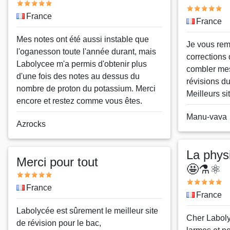
Note
Note
Pays
France
Pays
France
Message
Mes notes ont été aussi instable que
Message
Je vous rem
l'oganesson toute l'année durant, mais
corrections 
Labolycee m'a permis d'obtenir plus
combler me
d'une fois des notes au dessus du
révisions d
nombre de proton du potassium. Merci
Meilleurs si
encore et restez comme vous êtes.
Nom
Manu-vava
Nom
Azrocks
ou
ou
pseudo
pseudo
La physi
Merci pour tout
🤩⚗️⚛️
Note
Note
Pays
France
Pays
France
Message
Labolycée est sûrement le meilleur site
Message
Cher Laboly
de révision pour le bac,