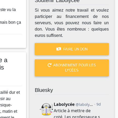
Soutenir Labolycée
ste vu la
Si vous aimez notre travail et voulez
participer au financement de nos
mais bon ça
serveurs, vous pouvez nous faire un
don. Vous êtes nombreux : quelques
euros suffisent.
FAIRE UN DON
e a
ABONNEMENT POUR LES
is
LYCÉES
Bluesky
illé dur et
sir au
ysique-
t, matin et
lement le