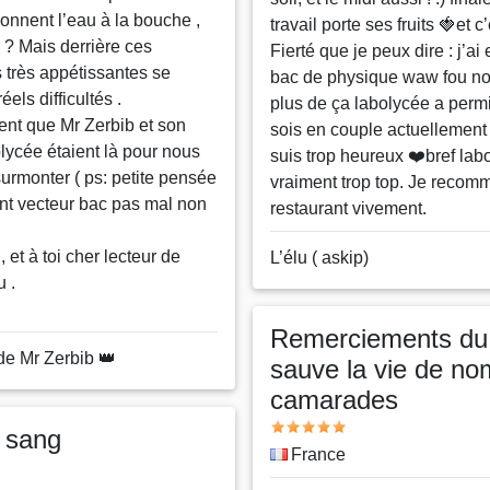
nnent l’eau à la bouche ,
travail porte ses fruits 🍓et c
 ? Mais derrière ces
Fierté que je peux dire : j’ai
s très appétissantes se
bac de physique waw fou non
els difficultés .
plus de ça labolycée a perm
t que Mr Zerbib et son
sois en couple actuellement 
lycée étaient là pour nous
suis trop heureux ❤️bref lab
surmonter ( ps: petite pensée
vraiment trop top. Je reco
nt vecteur bac pas mal non
restaurant vivement.
, et à toi cher lecteur de
Nom
L’élu ( askip)
u .
ou
pseudo
Remerciements du 
de Mr Zerbib 👑
sauve la vie de n
camarades
Note
e sang
Pays
France