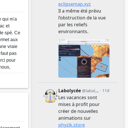
 qui m'a
ac et
de spé. Ce
ermet aux
une vraie
 faut pas
rci pour
 nous,