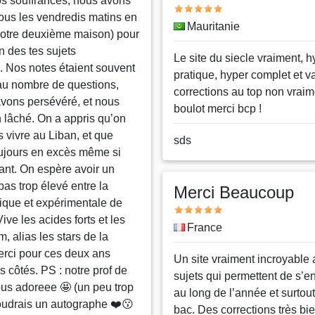
os souffrances, nous avons
Note
tous les vendredis matins en
Pays
Mauritanie
notre deuxième maison) pour
 des tes sujets
Message
Le site du siecle vraiment, h
. Nos notes étaient souvent
pratique, hyper complet et va
 au nombre de questions,
corrections au top non vrai
vons persévéré, et nous
boulot merci bcp !
n lâché. On a appris qu’on
is vivre au Liban, et que
Nom
sds
toujours en excès même si
ou
vant. On espère avoir un
pseudo
 pas trop élevé entre la
Merci Beaucoup
rique et expérimentale de
Note
Vive les acides forts et les
Pays
France
, alias les stars de la
Merci pour ces deux ans
Message
Un site vraiment incroyable
 côtés. PS : notre prof de
sujets qui permettent de s’en
us adoreee 🤩 (un peu trop
au long de l’année et surtout
udrais un autographe ❤️😗
bac. Des corrections très bie