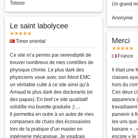
Nom
Totooo
Un grand me
ou
pseudo
Nom
Anonyme
Le saint labolycee
ou
pseudo
Note
Merci
Pays
Timor oriental
Note
Message
Ce site m’a permis par serendipité de
Pays
France
trouver nombreux de mes contrôles de
physique chimie. Le plus dark des
Message
Il était une 
physiciens voue avec son frérot EMC
classes aya
un véritable culte à ce site ainsi qu’à
hors du co
Arnaud le plus dark des doctorants (et
Ces deux cl
des papas). En bref ce site qualitatif
apparence ( 
solidifie ma burette graduée ;) …
travaillaien
Il permettra en outre à un autre de mes
parvenir à fi
comparses de charo des écossais/es
les uns que 
lors de la pratique d’un master en
banane » , 
ingénierie mécanique. Je voudrais
encore « le