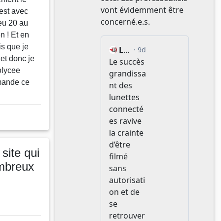
’est avec
 eu 20 au
 ! Et en
is que je
et donc je
olycee
mmande ce
site qui
ombreux