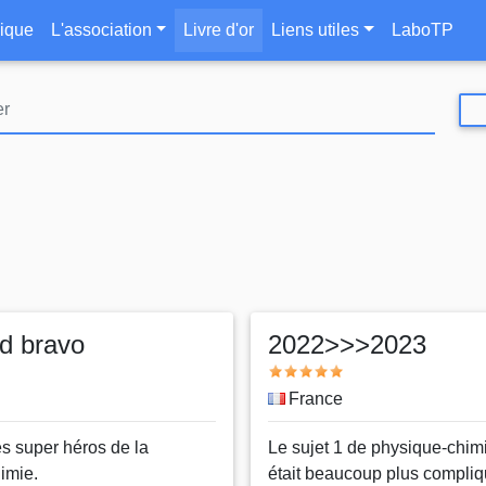
Aller
le
ique
L'association
Livre d'or
Liens utiles
LaboTP
au
contenu
principal
d bravo
2022>>>2023
Note
Pays
France
es super héros de la
Message
Le sujet 1 de physique-chim
imie.
était beaucoup plus compli