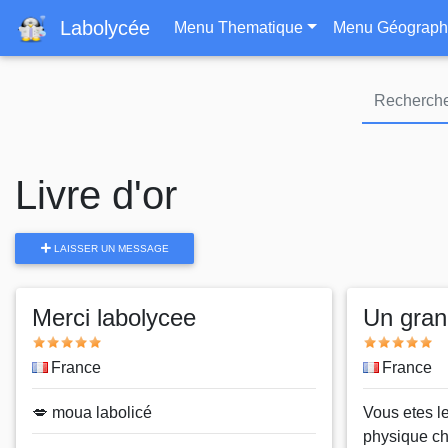
Navigation principa
Labolycée
Menu Thematique
Menu Géograph
Livre d'or
LAISSER UN MESSAGE
Merci labolycee
Un gran
Note
Note
Pays
France
Pays
France
Message
💋 moua labolicé
Message
Vous etes l
physique ch