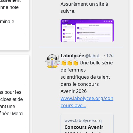
clairement
onne note
rminale
ns pour les
cices et de
tant une
rénée! Merci