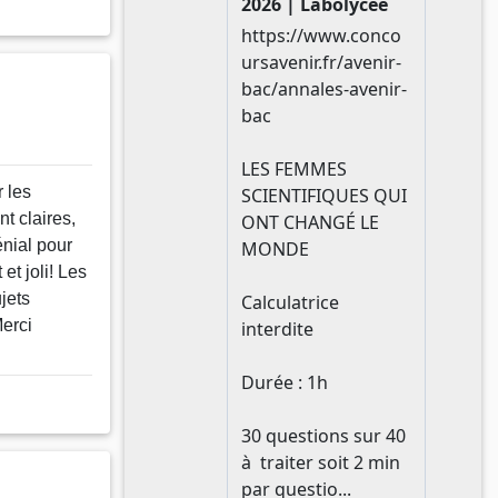
 les
nt claires,
énial pour
 et joli! Les
jets
Merci