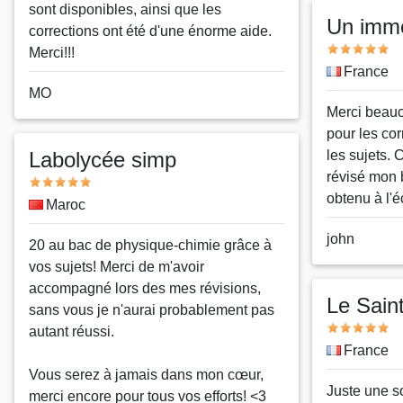
pseudo
sont disponibles, ainsi que les
Un imm
corrections ont été d'une énorme aide.
Note
Merci!!!
Pays
France
Nom
MO
Message
Merci beauc
ou
pour les cor
pseudo
Labolycée simp
les sujets. C
révisé mon 
Note
obtenu à l'éc
Pays
Maroc
Nom
john
Message
20 au bac de physique-chimie grâce à
ou
vos sujets! Merci de m'avoir
pseudo
accompagné lors des mes révisions,
Le Sain
sans vous je n'aurai probablement pas
Note
autant réussi.
Pays
France
Vous serez à jamais dans mon cœur,
Message
Juste une s
merci encore pour tous vos efforts! <3