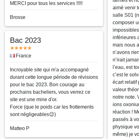
larmes et n
MERCI pour tous les services !!!!!
aimé venir 
salle S01 (
Nom
Brosse
composer un
ou
impossibles
pseudo
inférieures
Bac 2023
mais nous a
Note
n’avons rie
Pays
France
n’irait jama
l’eau, est 
Message
Incroyable site qui m'a accompagné
c’est le sol
durant cette longue période de révisions
écart relatif
pour le bac 2023. Bon courage au
valeur théo
prochains bacheliers, vous verrez ce
notre note. 
site est une mine d'or.
ions oxonium
Force (que le poids car les frottements
réaction ! 
sont négligeables😉)
passés à vos
physique vo
Nom
Matteo P
même) je vo
ou