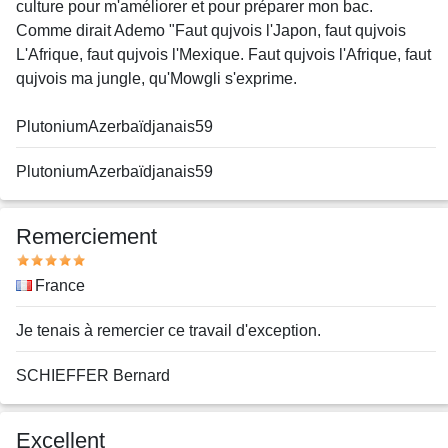
culture pour m'améliorer et pour préparer mon bac.
Comme dirait Ademo "Faut qujvois l'Japon, faut qujvois
L'Afrique, faut qujvois l'Mexique. Faut qujvois l'Afrique, faut
qujvois ma jungle, qu'Mowgli s'exprime.
PlutoniumAzerbaïdjanais59
Nom
PlutoniumAzerbaïdjanais59
ou
pseudo
Remerciement
Note
Pays
France
Message
Je tenais à remercier ce travail d'exception.
Nom
SCHIEFFER Bernard
ou
pseudo
Excellent