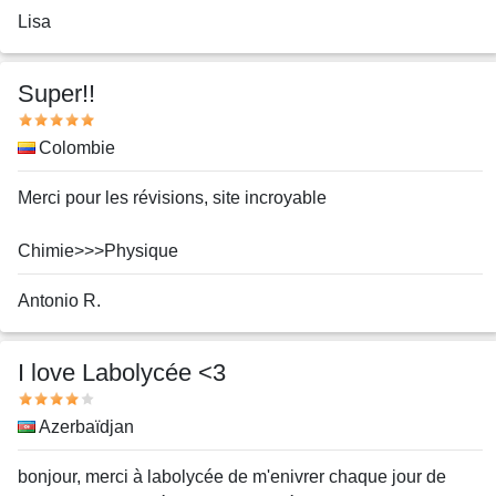
Nom
Lisa
ou
pseudo
Super!!
Note
Pays
Colombie
Message
Merci pour les révisions, site incroyable
Chimie>>>Physique
Nom
Antonio R.
ou
pseudo
I love Labolycée <3
Note
Pays
Azerbaïdjan
Message
bonjour, merci à labolycée de m'enivrer chaque jour de