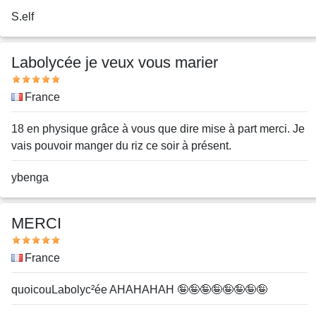
Nom
S.elf
ou
pseudo
Labolycée je veux vous marier
Note
Pays
France
Message
18 en physique grâce à vous que dire mise à part merci. Je
vais pouvoir manger du riz ce soir à présent.
Nom
ybenga
ou
pseudo
MERCI
Note
Pays
France
Message
quoicouLabolyc²ée AHAHAHAH 🤪🤪🤪🤪🤪🤪🤪🤪