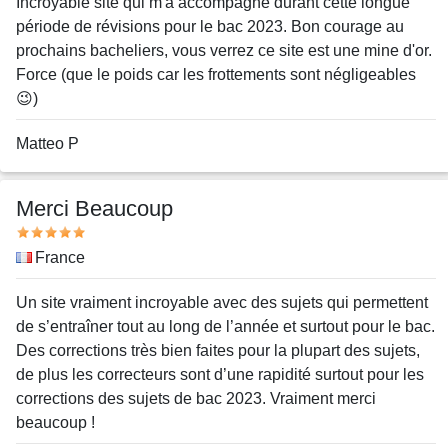
Message
Incroyable site qui m'a accompagné durant cette longue
période de révisions pour le bac 2023. Bon courage au
prochains bacheliers, vous verrez ce site est une mine d'or.
Force (que le poids car les frottements sont négligeables
😉)
Nom
Matteo P
ou
pseudo
Merci Beaucoup
Note
Pays
France
Message
Un site vraiment incroyable avec des sujets qui permettent
de s’entraîner tout au long de l’année et surtout pour le bac.
Des corrections très bien faites pour la plupart des sujets,
de plus les correcteurs sont d’une rapidité surtout pour les
corrections des sujets de bac 2023. Vraiment merci
beaucoup !