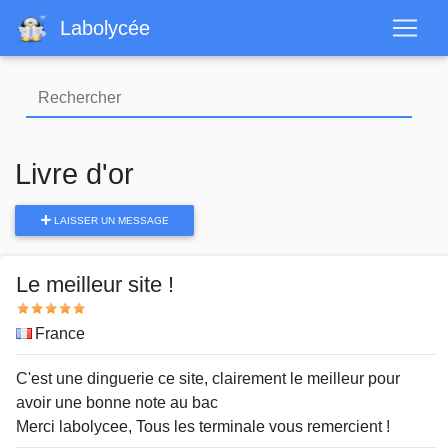
Aller
Labolycée
au
contenu
principal
Livre d'or
LAISSER UN MESSAGE
Le meilleur site !
Note
Pays
France
Message
C'est une dinguerie ce site, clairement le meilleur pour
avoir une bonne note au bac
Merci labolycee, Tous les terminale vous remercient !