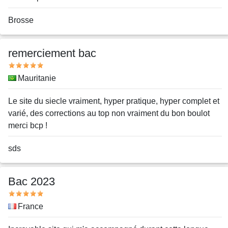
Nom
Brosse
ou
pseudo
remerciement bac
Note
Pays
Mauritanie
Message
Le site du siecle vraiment, hyper pratique, hyper complet et
varié, des corrections au top non vraiment du bon boulot
merci bcp !
Nom
sds
ou
pseudo
Bac 2023
Note
Pays
France