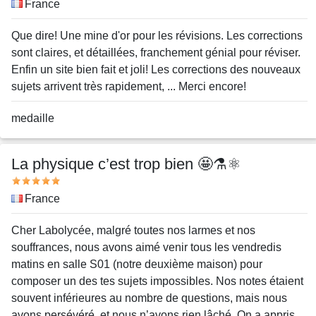
Pays
France
Message
Que dire! Une mine d'or pour les révisions. Les corrections
sont claires, et détaillées, franchement génial pour réviser.
Enfin un site bien fait et joli! Les corrections des nouveaux
sujets arrivent très rapidement, ... Merci encore!
Nom
medaille
ou
pseudo
La physique c’est trop bien 🤩⚗️⚛️
Note
Pays
France
Message
Cher Labolycée, malgré toutes nos larmes et nos
souffrances, nous avons aimé venir tous les vendredis
matins en salle S01 (notre deuxième maison) pour
composer un des tes sujets impossibles. Nos notes étaient
souvent inférieures au nombre de questions, mais nous
avons persévéré, et nous n’avons rien lâché. On a appris