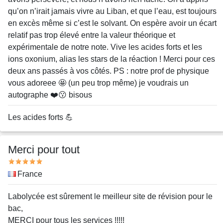
qu’on n’irait jamais vivre au Liban, et que l’eau, est toujours
en excès même si c’est le solvant. On espère avoir un écart
relatif pas trop élevé entre la valeur théorique et
expérimentale de notre note. Vive les acides forts et les
ions oxonium, alias les stars de la réaction ! Merci pour ces
deux ans passés à vos côtés. PS : notre prof de physique
vous adoreee 🤩 (un peu trop même) je voudrais un
autographe ❤️😗 bisous
Nom
Les acides forts 💪
ou
pseudo
Merci pour tout
Note
Pays
France
Message
Labolycée est sûrement le meilleur site de révision pour le
bac,
MERCI pour tous les services !!!!!