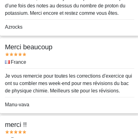
d'une fois des notes au dessus du nombre de proton du
potassium. Merci encore et restez comme vous êtes.
Nom
Azrocks
ou
pseudo
Merci beaucoup
Note
Pays
France
Message
Je vous remercie pour toutes les corrections d'exercice qui
ont su combler mes week-end pour mes révisions du bac
de physique chimie. Meilleurs site pour les révisions.
Nom
Manu-vava
ou
pseudo
merci !!
Note