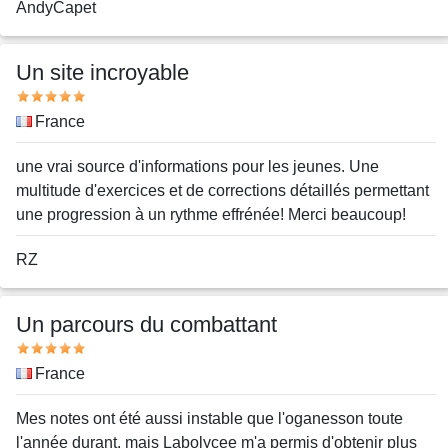
Nom
AndyCapet
ou
pseudo
Un site incroyable
Note
Pays
France
Message
une vrai source d'informations pour les jeunes. Une
multitude d'exercices et de corrections détaillés permettant
une progression à un rythme effrénée! Merci beaucoup!
Nom
RZ
ou
pseudo
Un parcours du combattant
Note
Pays
France
Message
Mes notes ont été aussi instable que l'oganesson toute
l'année durant, mais Labolycee m'a permis d'obtenir plus