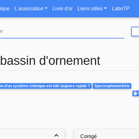
Aller
le
ique
L'association
Livre d'or
Liens utiles
LaboTP
au
contenu
principal
 bassin d'ornement
on d'un système chimique est-elle toujours rapide ?
Spectrophotométrie
Du
Corrigé