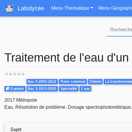
Navigation principa
Labolycée
Menu Thematique
Menu Géograph
Traitement de l'eau d'un
Theme
Bac S 2003-2012
Tronc commun
Chimie
La transformati
Points
5 points
Bac S 2013-2020
Spécialité
L'eau
2017 Métropole
Eau. Résolution de problème. Dosage spectrophotométrique.
Sujet