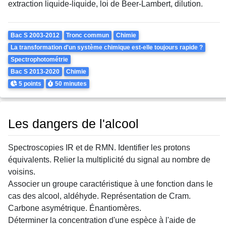
extraction liquide-liquide, loi de Beer-Lambert, dilution.
Theme
Bac S 2003-2012
Tronc commun
Chimie
La transformation d'un système chimique est-elle toujours rapide ?
Spectrophotométrie
Bac S 2013-2020
Chimie
Points
Durée
5 points
50 minutes
Les dangers de l'alcool
Spectroscopies IR et de RMN. Identifier les protons
équivalents. Relier la multiplicité du signal au nombre de
voisins.
Associer un groupe caractéristique à une fonction dans le
cas des alcool, aldéhyde. Représentation de Cram.
Carbone asymétrique. Énantiomères.
Déterminer la concentration d'une espèce à l'aide de