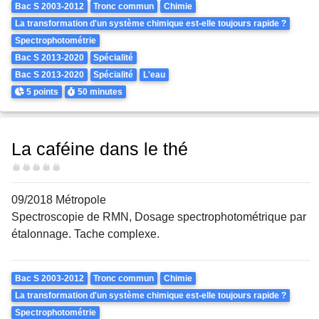
Theme
Bac S 2003-2012
Tronc commun
Chimie
La transformation d'un système chimique est-elle toujours rapide ?
Spectrophotométrie
Bac S 2013-2020
Spécialité
Bac S 2013-2020
Spécialité
L'eau
Points
Durée
5 points
50 minutes
La caféine dans le thé
Difficulté
09/2018 Métropole
Spectroscopie de RMN, Dosage spectrophotométrique par
étalonnage. Tache complexe.
Theme
Bac S 2003-2012
Tronc commun
Chimie
La transformation d'un système chimique est-elle toujours rapide ?
Spectrophotométrie