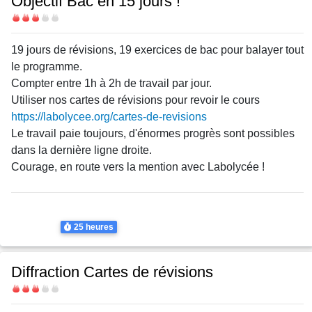
Objectif Bac en 15 jours !
Difficulté
Body
19 jours de révisions, 19 exercices de bac pour balayer tout
le programme.
Compter entre 1h à 2h de travail par jour.
Utiliser nos cartes de révisions pour revoir le cours
https://labolycee.org/cartes-de-revisions
Le travail paie toujours, d'énormes progrès sont possibles
dans la dernière ligne droite.
Courage, en route vers la mention avec Labolycée !
Thème
Chimie
Physique
Durée
25 heures
Diffraction Cartes de révisions
Difficulté