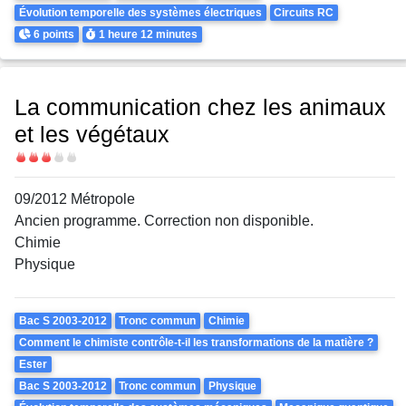
Évolution temporelle des systèmes électriques
Circuits RC
Points
Durée
6 points
1 heure
12 minutes
La communication chez les animaux
et les végétaux
Difficulté
09/2012 Métropole
Ancien programme. Correction non disponible.
Chimie
Physique
Theme
Bac S 2003-2012
Tronc commun
Chimie
Comment le chimiste contrôle-t-il les transformations de la matière ?
Ester
Bac S 2003-2012
Tronc commun
Physique