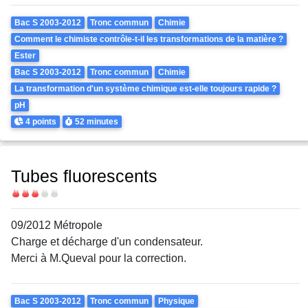
Theme
Bac S 2003-2012
Tronc commun
Chimie
Comment le chimiste contrôle-t-il les transformations de la matière ?
Ester
Bac S 2003-2012
Tronc commun
Chimie
La transformation d'un système chimique est-elle toujours rapide ?
pH
Points
Durée
4 points
52 minutes
Tubes fluorescents
Difficulté
09/2012 Métropole
Charge et décharge d'un condensateur.
Merci à M.Queval pour la correction.
Theme
Bac S 2003-2012
Tronc commun
Physique