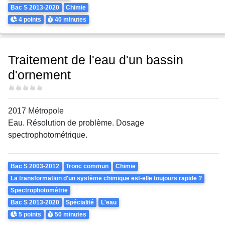
Bac S 2013-2020
Chimie
Points
Durée
4 points
40 minutes
Traitement de l'eau d'un bassin
d'ornement
Difficulté
2017 Métropole
Eau. Résolution de problème. Dosage
spectrophotométrique.
Theme
Bac S 2003-2012
Tronc commun
Chimie
La transformation d'un système chimique est-elle toujours rapide ?
Spectrophotométrie
Bac S 2013-2020
Spécialité
L'eau
Points
Durée
5 points
50 minutes