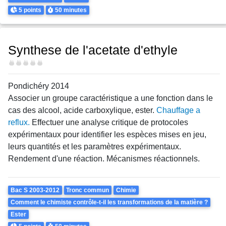
Points
Durée
5 points
50 minutes
Synthese de l'acetate d'ethyle
Difficulté
Pondichéry 2014
Associer un groupe caractéristique a une fonction dans le
cas des alcool, acide carboxylique, ester.
Chauffage a
reflux.
Effectuer une analyse critique de protocoles
expérimentaux pour identifier les espèces mises en jeu,
leurs quantités et les paramètres expérimentaux.
Rendement d'une réaction. Mécanismes réactionnels.
Theme
Bac S 2003-2012
Tronc commun
Chimie
Comment le chimiste contrôle-t-il les transformations de la matière ?
Ester
Points
Durée