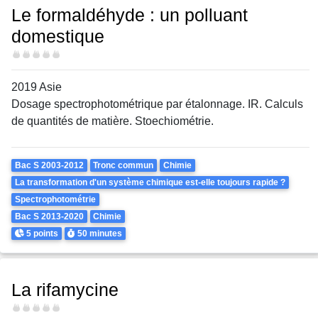
Le formaldéhyde : un polluant
domestique
Difficulté
2019 Asie
Dosage spectrophotométrique par étalonnage. IR. Calculs
de quantités de matière. Stoechiométrie.
Theme
Bac S 2003-2012
Tronc commun
Chimie
La transformation d'un système chimique est-elle toujours rapide ?
Spectrophotométrie
Bac S 2013-2020
Chimie
Points
Durée
5 points
50 minutes
La rifamycine
Difficulté