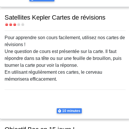
Satellites Kepler Cartes de révisions
Difficulté
Body
Pour apprendre son cours facilement, utilisez nos cartes de
révisions !
Une question de cours est présentée sur la carte. Il faut
répondre dans sa tête ou sur une feuille de brouillon, puis
tourner la carte pour voir la réponse.
En utilisant régulièrement ces cartes, le cerveau
mémorisera efficacement.
Thème
Satellites, Lois de Kepler
Satellites, Lois de Kepler
Satellites
Durée
10 minutes