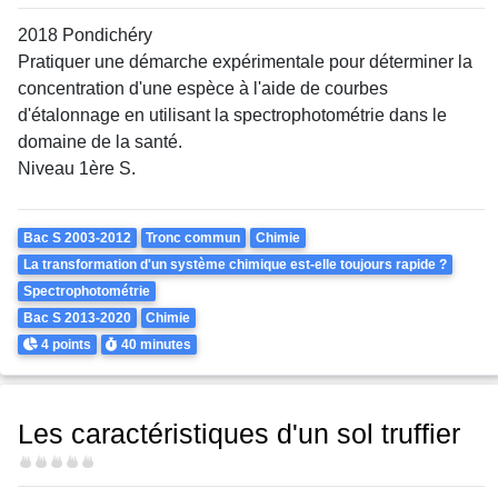
2018 Pondichéry
Pratiquer une démarche expérimentale pour déterminer la
concentration d'une espèce à l'aide de courbes
d'étalonnage en utilisant la spectrophotométrie dans le
domaine de la santé.
Niveau 1ère S.
Theme
Bac S 2003-2012
Tronc commun
Chimie
La transformation d'un système chimique est-elle toujours rapide ?
Spectrophotométrie
Bac S 2013-2020
Chimie
Points
Durée
4 points
40 minutes
Les caractéristiques d'un sol truffier
Difficulté