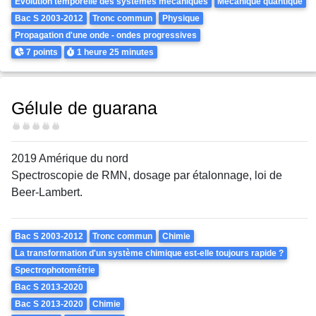
Évolution temporelle des systèmes mécaniques
Mecanique quantique
Bac S 2003-2012
Tronc commun
Physique
Propagation d'une onde - ondes progressives
Points
Durée
7 points
1 heure
25 minutes
Gélule de guarana
Difficulté
2019 Amérique du nord
Spectroscopie de RMN, dosage par étalonnage, loi de
Beer-Lambert.
Theme
Bac S 2003-2012
Tronc commun
Chimie
La transformation d'un système chimique est-elle toujours rapide ?
Spectrophotométrie
Bac S 2013-2020
Bac S 2013-2020
Chimie