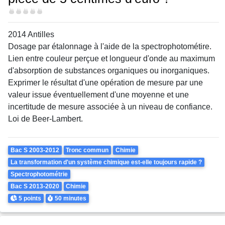
Difficulté
2014 Antilles
Dosage par étalonnage à l'aide de la spectrophotométire.
Lien entre couleur perçue et longueur d'onde au maximum
d'absorption de substances organiques ou inorganiques.
Exprimer le résultat d'une opération de mesure par une
valeur issue éventuellement d'une moyenne et une
incertitude de mesure associée à un niveau de confiance.
Loi de Beer-Lambert.
Theme
Bac S 2003-2012
Tronc commun
Chimie
La transformation d'un système chimique est-elle toujours rapide ?
Spectrophotométrie
Bac S 2013-2020
Chimie
Points
Durée
5 points
50 minutes