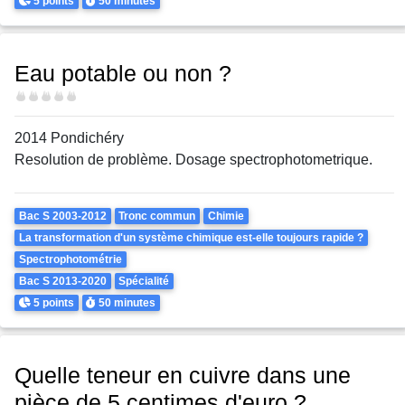
5 points
50 minutes
Eau potable ou non ?
Difficulté
2014 Pondichéry
Resolution de problème. Dosage spectrophotometrique.
Theme
Bac S 2003-2012
Tronc commun
Chimie
La transformation d'un système chimique est-elle toujours rapide ?
Spectrophotométrie
Bac S 2013-2020
Spécialité
Points
Durée
5 points
50 minutes
Quelle teneur en cuivre dans une
pièce de 5 centimes d'euro ?