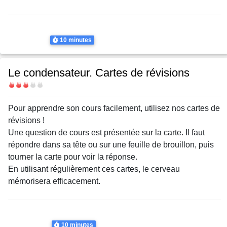
Thème
Electrolyse
Electrolyse
Durée
10 minutes
Le condensateur. Cartes de révisions
Difficulté
Body
Pour apprendre son cours facilement, utilisez nos cartes de
révisions !
Une question de cours est présentée sur la carte. Il faut
répondre dans sa tête ou sur une feuille de brouillon, puis
tourner la carte pour voir la réponse.
En utilisant régulièrement ces cartes, le cerveau
mémorisera efficacement.
Thème
Circuits RC
Circuits RC
Durée
10 minutes