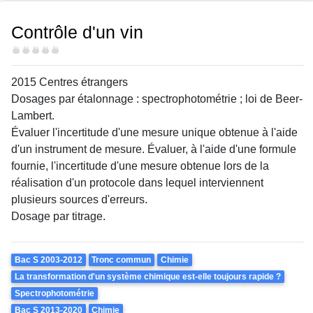
Contrôle d'un vin
Difficulté
2015 Centres étrangers
Dosages par étalonnage : spectrophotométrie ; loi de Beer-
Lambert.
Évaluer l'incertitude d'une mesure unique obtenue à l'aide
d'un instrument de mesure. Évaluer, à l'aide d'une formule
fournie, l'incertitude d'une mesure obtenue lors de la
réalisation d'un protocole dans lequel interviennent
plusieurs sources d'erreurs.
Dosage par titrage.
Theme
Bac S 2003-2012
Tronc commun
Chimie
La transformation d'un système chimique est-elle toujours rapide ?
Spectrophotométrie
Bac S 2013-2020
Chimie