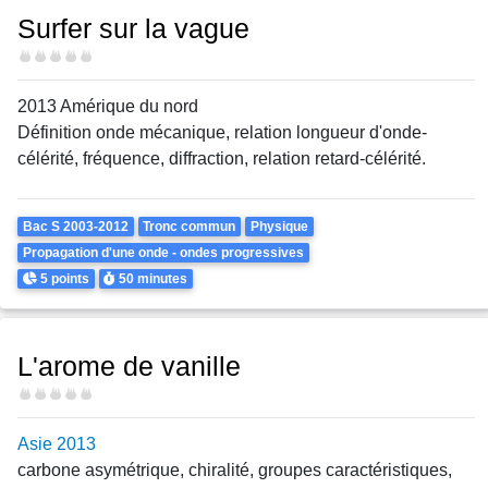
Surfer sur la vague
Difficulté
2013 Amérique du nord
Définition onde mécanique, relation longueur d'onde-
célérité, fréquence, diffraction, relation retard-célérité.
Theme
Bac S 2003-2012
Tronc commun
Physique
Propagation d'une onde - ondes progressives
Points
Durée
5 points
50 minutes
L'arome de vanille
Difficulté
Asie 2013
carbone asymétrique, chiralité, groupes caractéristiques,