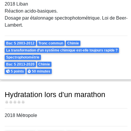
2018 Liban
Réaction acido-basiques.
Dosage par étalonnage spectrophotométrique. Loi de Beer-
Lambert.
Theme
Bac S 2003-2012
Tronc commun
Chimie
La transformation d'un système chimique est-elle toujours rapide ?
Spectrophotométrie
Bac S 2013-2020
Chimie
Points
Durée
5 points
50 minutes
Hydratation lors d'un marathon
Difficulté
2018 Métropole