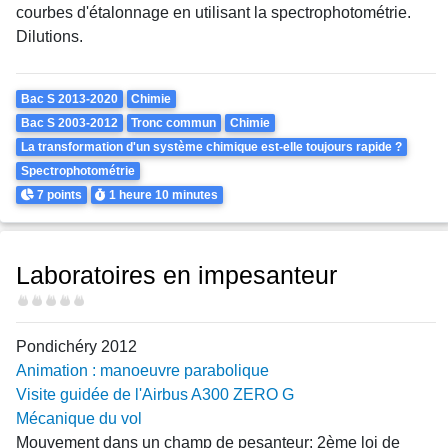
courbes d'étalonnage en utilisant la spectrophotométrie.
Dilutions.
Theme
Bac S 2013-2020
Chimie
Bac S 2003-2012
Tronc commun
Chimie
La transformation d'un système chimique est-elle toujours rapide ?
Spectrophotométrie
Points
Durée
7 points
1 heure
10 minutes
Laboratoires en impesanteur
Difficulté
Pondichéry 2012
Animation : manoeuvre parabolique
Visite guidée de l'Airbus A300 ZERO G
Mécanique du vol
Mouvement dans un champ de pesanteur: 2ème loi de