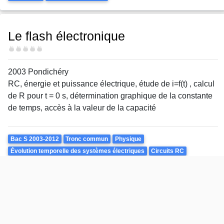
Le flash électronique
Difficulté
2003 Pondichéry
RC, énergie et puissance électrique, étude de i=f(t) , calcul
de R pour t = 0 s, détermination graphique de la constante
de temps, accès à la valeur de la capacité
Theme
Bac S 2003-2012
Tronc commun
Physique
Évolution temporelle des systèmes électriques
Circuits RC
Points
Durée
4 points
52 minutes
Le condensateur dans tous ses états
Difficulté