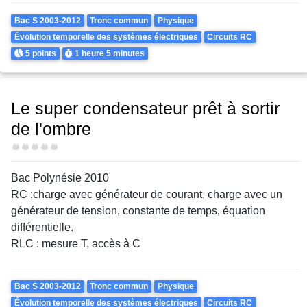
Theme
Bac S 2003-2012
Tronc commun
Physique
Évolution temporelle des systèmes électriques
Circuits RC
Points
Durée
5 points
1 heure
5 minutes
Le super condensateur prêt à sortir
de l'ombre
Difficulté
Bac Polynésie 2010
RC :charge avec générateur de courant, charge avec un
générateur de tension, constante de temps, équation
différentielle.
RLC : mesure T, accès à C
Theme
Bac S 2003-2012
Tronc commun
Physique
Évolution temporelle des systèmes électriques
Circuits RC