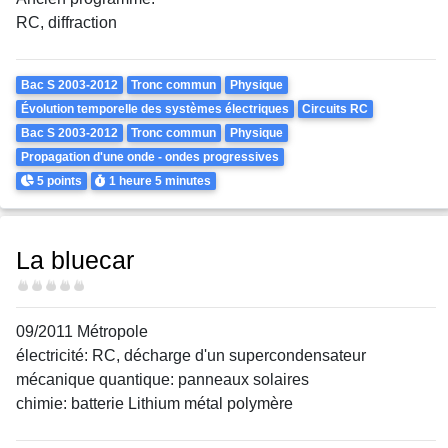
RC, diffraction
Theme
Bac S 2003-2012
Tronc commun
Physique
Évolution temporelle des systèmes électriques
Circuits RC
Bac S 2003-2012
Tronc commun
Physique
Propagation d'une onde - ondes progressives
Points
Durée
5 points
1 heure
5 minutes
La bluecar
Difficulté
09/2011 Métropole
électricité: RC, décharge d'un supercondensateur
mécanique quantique: panneaux solaires
chimie: batterie Lithium métal polymère