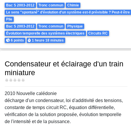
Theme
Bac S 2003-2012
Tronc commun
Chimie
Le sens "spontané" d'évolution d'un système est-il prévisible ? Peut-il être
Pile
Bac S 2003-2012
Tronc commun
Physique
Évolution temporelle des systèmes électriques
Circuits RC
Points
Durée
6 points
1 heure
18 minutes
Condensateur et éclairage d'un train
miniature
Difficulté
2010 Nouvelle calédonie
décharge d'un condensateur, loi d'additivité des tensions,
constante de temps circuit RC, équation différentielle,
vérification de la solution proposée, évolution temporelle
de l'intensité et de la puissance.