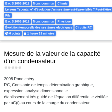
Theme
Bac S 2003-2012
Tronc commun
Chimie
Le sens "spontané" d'évolution d'un système est-il prévisible ? Peut-il être
Pile
Bac S 2003-2012
Tronc commun
Physique
Évolution temporelle des systèmes électriques
Circuits RC
Points
Durée
6 points
1 heure
18 minutes
Mesure de la valeur de la capacité
d'un condensateur
Difficulté
2008 Pondichéry
RC, Constante de temps: détermination graphique,
expression, analyse dimensionnelle.
établissement très guidé de l'équation différentielle vérifiée
par uC(t) au cours de la charge du condensateur.