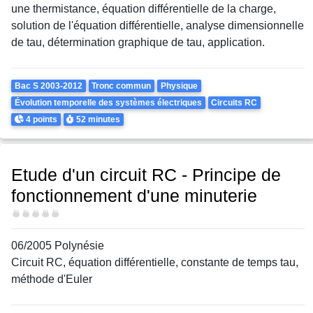
une thermistance, équation différentielle de la charge,
solution de l'équation différentielle, analyse dimensionnelle
de tau, détermination graphique de tau, application.
Theme
Bac S 2003-2012
Tronc commun
Physique
Évolution temporelle des systèmes électriques
Circuits RC
Points
Durée
4 points
52 minutes
Etude d'un circuit RC - Principe de
fonctionnement d'une minuterie
Difficulté
06/2005 Polynésie
Circuit RC, équation différentielle, constante de temps tau,
méthode d'Euler