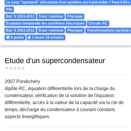
Le sens "spontané" d'évolution d'un système est-il prévisible ? Peut-il être
Pile
Bac S 2003-2012
Tronc commun
Physique
Évolution temporelle des systèmes électriques
Circuits RC
Bac S 2003-2012
Tronc commun
Physique
Transformations nucléaire
Points
Durée
6 points
1 heure
18 minutes
Etude d'un supercondensateur
Difficulté
2007 Pondichéry
dipôle RC, équation différentielle lors de la charge du
condensateur, vérification de la solution de l'équation
différentielle, accès à la valeur de la capacité via la cte de
temps, décharge du condensateur à courant constant,
aspects énergétiques.