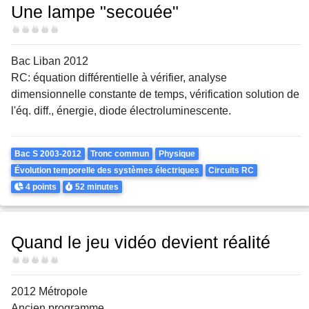
Une lampe "secouée"
Difficulté
Bac Liban 2012
RC: équation différentielle à vérifier, analyse
dimensionnelle constante de temps, vérification solution de
l'éq. diff., énergie, diode électroluminescente.
Theme
Bac S 2003-2012
Tronc commun
Physique
Évolution temporelle des systèmes électriques
Circuits RC
Points
Durée
4 points
52 minutes
Quand le jeu vidéo devient réalité
Difficulté
2012 Métropole
Ancien programme.