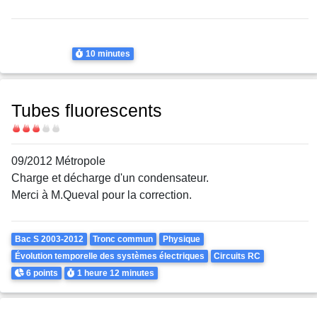
Thème
Circuits RC
Circuits RC
Durée
10 minutes
Tubes fluorescents
Difficulté
09/2012 Métropole
Charge et décharge d'un condensateur.
Merci à M.Queval pour la correction.
Theme
Bac S 2003-2012
Tronc commun
Physique
Évolution temporelle des systèmes électriques
Circuits RC
Points
Durée
6 points
1 heure
12 minutes