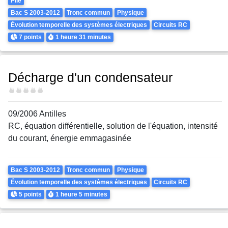
Pile
Bac S 2003-2012
Tronc commun
Physique
Évolution temporelle des systèmes électriques
Circuits RC
Points
Durée
7 points
1 heure
31 minutes
Décharge d'un condensateur
Difficulté
09/2006 Antilles
RC, équation différentielle, solution de l'équation, intensité
du courant, énergie emmagasinée
Theme
Bac S 2003-2012
Tronc commun
Physique
Évolution temporelle des systèmes électriques
Circuits RC
Points
Durée
5 points
1 heure
5 minutes