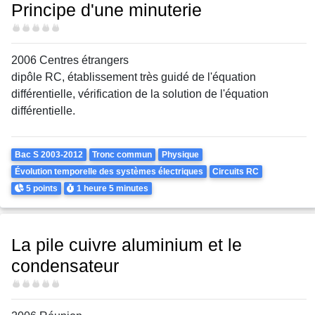
Principe d'une minuterie
Difficulté
2006 Centres étrangers
dipôle RC, établissement très guidé de l'équation
différentielle, vérification de la solution de l'équation
différentielle.
Theme
Bac S 2003-2012
Tronc commun
Physique
Évolution temporelle des systèmes électriques
Circuits RC
Points
Durée
5 points
1 heure
5 minutes
La pile cuivre aluminium et le
condensateur
Difficulté