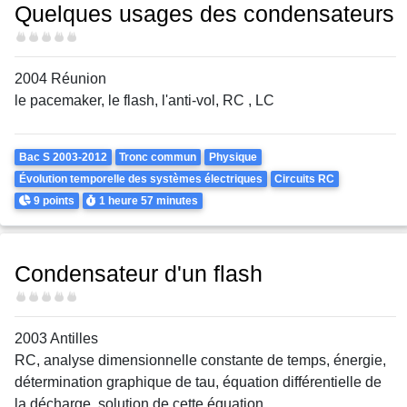
Quelques usages des condensateurs
Difficulté
2004 Réunion
le pacemaker, le flash, l'anti-vol, RC , LC
Theme
Bac S 2003-2012
Tronc commun
Physique
Évolution temporelle des systèmes électriques
Circuits RC
Points
Durée
9 points
1 heure
57 minutes
Condensateur d'un flash
Difficulté
2003 Antilles
RC, analyse dimensionnelle constante de temps, énergie,
détermination graphique de tau, équation différentielle de
la décharge, solution de cette équation