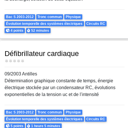
Theme
Bac S 2003-2012
Tronc commun
Physique
Évolution temporelle des systèmes électriques
Circuits RC
Points
Durée
4 points
52 minutes
Défibrillateur cardiaque
Difficulté
09/2003 Antilles
Détermination graphique constante de temps, énergie
électrique stockée par un condensateur RC, évolutions
exponentielles de la tension uc et de l'intensité
Theme
Bac S 2003-2012
Tronc commun
Physique
Évolution temporelle des systèmes électriques
Circuits RC
Points
Durée
5 points
1 heure
5 minutes