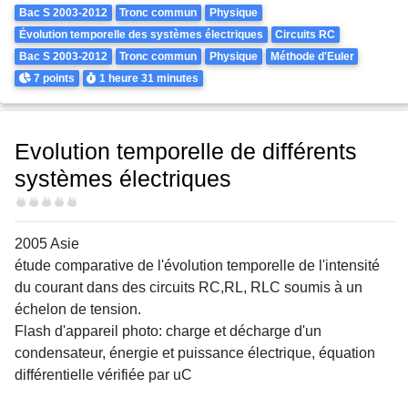
Theme
Bac S 2003-2012
Tronc commun
Physique
Évolution temporelle des systèmes électriques
Circuits RC
Bac S 2003-2012
Tronc commun
Physique
Méthode d'Euler
Points
Durée
7 points
1 heure
31 minutes
Evolution temporelle de différents
systèmes électriques
Difficulté
2005 Asie
étude comparative de l'évolution temporelle de l'intensité
du courant dans des circuits RC,RL, RLC soumis à un
échelon de tension.
Flash d'appareil photo: charge et décharge d'un
condensateur, énergie et puissance électrique, équation
différentielle vérifiée par uC