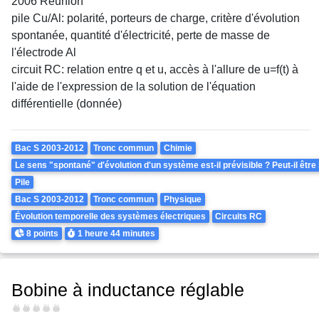
2006 Réunion
pile Cu/Al: polarité, porteurs de charge, critère d'évolution
spontanée, quantité d'électricité, perte de masse de
l'électrode Al
circuit RC: relation entre q et u, accès à l'allure de u=f(t) à
l'aide de l'expression de la solution de l'équation
différentielle (donnée)
Theme
Bac S 2003-2012
Tronc commun
Chimie
Le sens "spontané" d'évolution d'un système est-il prévisible ? Peut-il être
Pile
Bac S 2003-2012
Tronc commun
Physique
Évolution temporelle des systèmes électriques
Circuits RC
Points
Durée
8 points
1 heure
44 minutes
Bobine à inductance réglable
Difficulté