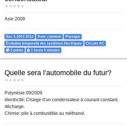
Difficulté
Asie 2009
Theme
Bac S 2003-2012
Tronc commun
Physique
Évolution temporelle des systèmes électriques
Circuits RC
Points
Durée
5 points
1 heure
5 minutes
Quelle sera l'automobile du futur?
Difficulté
Polynésie 09/2009
électricité: Charge d'un condensateur à courant constant,
décharge.
Chimie: pile à combustible au méthanol.