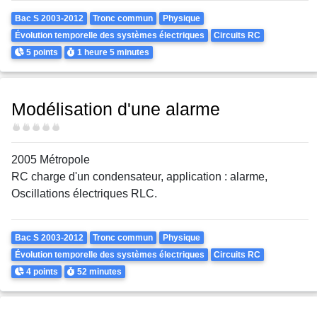
Theme
Bac S 2003-2012
Tronc commun
Physique
Évolution temporelle des systèmes électriques
Circuits RC
Points
Durée
5 points
1 heure
5 minutes
Modélisation d'une alarme
Difficulté
2005 Métropole
RC charge d'un condensateur, application : alarme,
Oscillations électriques RLC.
Theme
Bac S 2003-2012
Tronc commun
Physique
Évolution temporelle des systèmes électriques
Circuits RC
Points
Durée
4 points
52 minutes