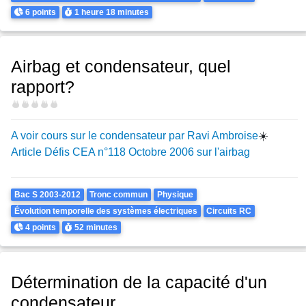
Points
Durée
6 points
1 heure
18 minutes
Airbag et condensateur, quel
rapport?
Difficulté
A voir cours sur le condensateur par Ravi Ambroise
☀️
Article Défis CEA n°118 Octobre 2006 sur l'airbag
Theme
Bac S 2003-2012
Tronc commun
Physique
Évolution temporelle des systèmes électriques
Circuits RC
Points
Durée
4 points
52 minutes
Détermination de la capacité d'un
condensateur