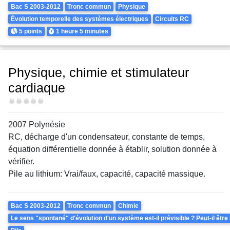
Theme
Bac S 2003-2012
Tronc commun
Physique
Évolution temporelle des systèmes électriques
Circuits RC
Points
Durée
5 points
1 heure
5 minutes
Physique, chimie et stimulateur
cardiaque
Difficulté
2007 Polynésie
RC, décharge d'un condensateur, constante de temps,
équation différentielle donnée à établir, solution donnée à
vérifier.
Pile au lithium: Vrai/faux, capacité, capacité massique.
Theme
Bac S 2003-2012
Tronc commun
Chimie
Le sens "spontané" d'évolution d'un système est-il prévisible ? Peut-il être