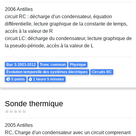
2006 Antilles
circuit RC : décharge d'un condensateur, équation
différentielle, lecture graphique de la constante de temps,
accès à la valeur de R
circuit LC: décharge du condensateur, lecture graphique de
la pseudo-période, accès à la valeur de L
Theme
Bac S 2003-2012
Tronc commun
Physique
Évolution temporelle des systèmes électriques
Circuits RC
Points
Durée
5 points
1 heure
5 minutes
Sonde thermique
Difficulté
2005 Antilles
RC, Charge d'un condensateur avec un circuit comprenant