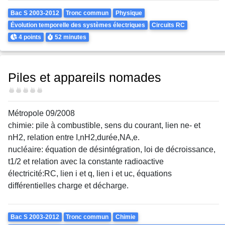
Theme
Bac S 2003-2012
Tronc commun
Physique
Évolution temporelle des systèmes électriques
Circuits RC
Points
Durée
4 points
52 minutes
Piles et appareils nomades
Difficulté
Métropole 09/2008
chimie: pile à combustible, sens du courant, lien ne- et
nH2, relation entre I,nH2,durée,NA,e.
nucléaire: équation de désintégration, loi de décroissance,
t1/2 et relation avec la constante radioactive
électricité:RC, lien i et q, lien i et uc, équations
différentielles charge et décharge.
Theme
Bac S 2003-2012
Tronc commun
Chimie