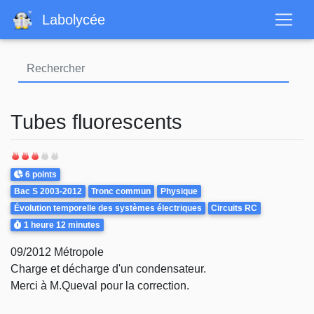
Aller
Labolycée
au
contenu
principal
Tubes fluorescents
Points
6 points
Theme
Bac S 2003-2012
Tronc commun
Physique
Évolution temporelle des systèmes électriques
Circuits RC
Durée
1 heure
12 minutes
09/2012 Métropole
Charge et décharge d'un condensateur.
Merci à M.Queval pour la correction.