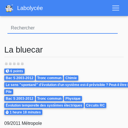
Aller
Labolycée
au
contenu
principal
La bluecar
Points
6 points
Theme
Bac S 2003-2012
Tronc commun
Chimie
Le sens "spontané" d'évolution d'un système est-il prévisible ? Peut-il être
Pile
Bac S 2003-2012
Tronc commun
Physique
Évolution temporelle des systèmes électriques
Circuits RC
Durée
1 heure
18 minutes
09/2011 Métropole