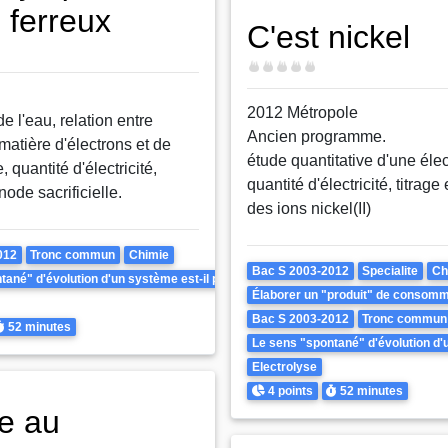
 ferreux
C'est nickel
Difficulté
2012 Métropole
de l'eau, relation entre
Ancien programme.
matière d'électrons et de
étude quantitative d'une élec
 quantité d'électricité,
quantité d'électricité, titrage
node sacrificielle.
des ions nickel(II)
012
Tronc commun
Chimie
Theme
Bac S 2003-2012
Specialite
Ch
ané" d'évolution d'un système est-il prévisible ? Peut-il être inversé ?
Élaborer un "produit" de consomma
Bac S 2003-2012
Tronc commun
urée
52 minutes
Le sens "spontané" d'évolution d'un
Electrolyse
Points
Durée
4 points
52 minutes
e au