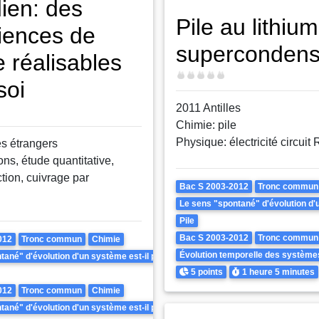
dien: des
Pile au lithium
iences de
supercondens
e réalisables
Difficulté
soi
2011 Antilles
Chimie: pile
Physique: électricité circuit
s étrangers
rons, étude quantitative,
tion, cuivrage par
Theme
Bac S 2003-2012
Tronc commun
Le sens "spontané" d'évolution d'un
Pile
Bac S 2003-2012
Tronc commun
012
Tronc commun
Chimie
Évolution temporelle des système
ané" d'évolution d'un système est-il prévisible ? Peut-il être inversé ?
Points
Durée
5 points
1 heure
5 minutes
012
Tronc commun
Chimie
ané" d'évolution d'un système est-il prévisible ? Peut-il être inversé ?