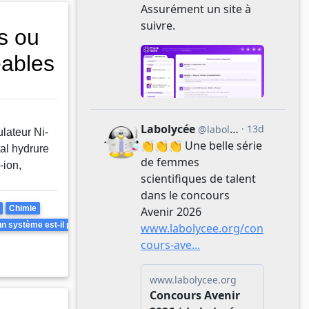
s ou
eables
lateur Ni-
al hydrure
-ion,
Chimie
 système est-il prévisible ? Peut-il être inversé ?