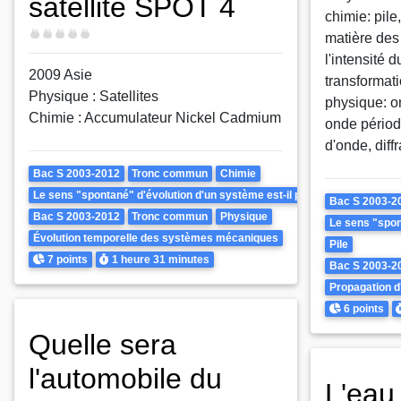
satellite SPOT 4
chimie: pile,
Difficulté
matière de
l'intensité 
2009 Asie
transformat
Physique : Satellites
physique: on
Chimie : Accumulateur Nickel Cadmium
onde périod
d'onde, diffr
Theme
Bac S 2003-2012
Tronc commun
Chimie
Le sens "spontané" d'évolution d'un système est-il prévisible ? Peut-il ê
Theme
Bac S 2003-2
Bac S 2003-2012
Tronc commun
Physique
Le sens "spont
Évolution temporelle des systèmes mécaniques
Pile
Points
Durée
7 points
1 heure
31 minutes
Bac S 2003-2
Propagation d
Points
D
6 points
Quelle sera
l'automobile du
L'eau