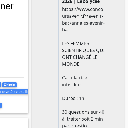
iner
Chimie
 système est-il prévisible ? Peut-il être inversé ?
s