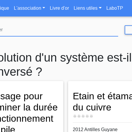
Aller
le
ique
L'association
Livre d'or
Liens utiles
LaboTP
au
contenu
principal
lution d'un système est-il
inversé ?
sage pour
Etain et étam
miner la durée
du cuivre
nctionnement
Difficulté
pile
2012 Antilles Guyane