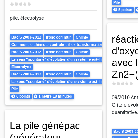
Pile
Difficulté
Points
D
5 points
pile, électrolyse
réact
Theme
Bac S 2003-2012
Tronc commun
Chimie
Comment le chimiste contrôle-t-il les transformations de la matière ?
d'oxy
Bac S 2003-2012
Tronc commun
Chimie
avec 
Le sens "spontané" d'évolution d'un système est-il prévisible ? Peut-il ê
Electrolyse
Zn2+(
Bac S 2003-2012
Tronc commun
Chimie
Le sens "spontané" d'évolution d'un système est-il prévisible ? Peut-il ê
Difficulté
Pile
Points
Durée
6 points
1 heure
18 minutes
09/2010 Ant
Critère évol
quantitative
La pile génépac
Theme
Bac S 2003-2
(générateur