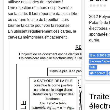
utilisez nos cartes de révisions !
Difficulté
Une question de cours est présentée
sur la carte. Il faut répondre dans sa tête
2012 Polyn
ou sur une feuille de brouillon, puis
Polarité de 
tourner la carte pour voir la réponse.
électrodes, 
En utilisant régulièrement ces cartes, le
spontanée, ti
cerveau mémorisera efficacement.
durée.
Theme
Bac S 2003-2
Le sens "spont
Pile
Points
D
7 points
Trait
électr