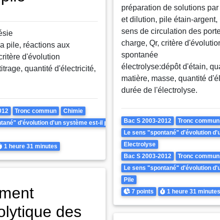
préparation de solutions par
et dilution, pile étain-argent, 
sens de circulation des port
ésie
charge, Qr, critère d'évolutio
la pile, réactions aux
spontanée
critère d'évolution
électrolyse:dépôt d'étain, qu
trage, quantité d'électricité,
matière, masse, quantité d'éle
durée de l'électrolyse.
012
Tronc commun
Chimie
Theme
Bac S 2003-2012
Tronc commun
ané" d'évolution d'un système est-il prévisible ? Peut-il être inversé ?
Le sens "spontané" d'évolution d'un
Electrolyse
urée
1 heure
31 minutes
Bac S 2003-2012
Tronc commun
Le sens "spontané" d'évolution d'un
Pile
ement
Points
Durée
7 points
1 heure
31 minute
olytique des