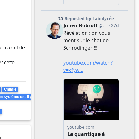
e, calcul de
r cette
Chimie
 système est-il prévisible ? Peut-il être inversé ?
s