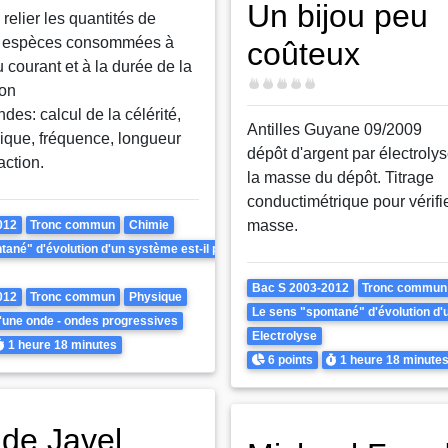
Un bijou peu
 relier les quantités de
s espèces consommées à
coûteux
du courant et à la durée de la
Difficulté
ion
des: calcul de la célérité,
Antilles Guyane 09/2009
ique, fréquence, longueur
dépôt d'argent par électrolys
action.
la masse du dépôt. Titrage
conductimétrique pour vérifie
tre inversé ?
masse.
012
Tronc commun
Chimie
ané" d'évolution d'un système est-il prévisible ? Peut-il être inversé ?
Theme
Bac S 2003-2012
Tronc commun
012
Tronc commun
Physique
Le sens "spontané" d'évolution d'un
'une onde - ondes progressives
Electrolyse
urée
1 heure
18 minutes
Points
Durée
6 points
1 heure
18 minute
 de Javel