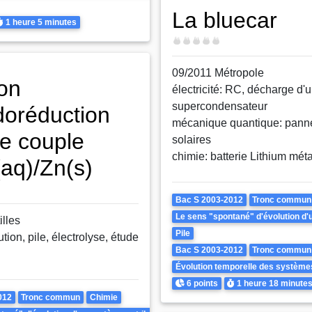
La bluecar
urée
1 heure
5 minutes
Difficulté
09/2011 Métropole
ion
électricité: RC, décharge d'
supercondensateur
doréduction
mécanique quantique: pann
le couple
tre inversé ?
solaires
chimie: batterie Lithium mét
aq)/Zn(s)
tre inversé ?
Theme
Bac S 2003-2012
Tronc commun
Le sens "spontané" d'évolution d'un
illes
Pile
ution, pile, électrolyse, étude
Bac S 2003-2012
Tronc commun
.
Évolution temporelle des système
Points
Durée
6 points
1 heure
18 minute
012
Tronc commun
Chimie