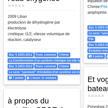
équation de 
Difficulté
Chimie:
Pile
amphiphile.
2009 Liban
production de dihydrogène par
Theme
Bac S 2003-2
électrolyse
Le sens "spont
cinétique: t1/2, vitesse volumique de
Pile
réaction, catalyseur
Bac S 2003-2
Évolution te
Theme
Bac S 2003-2012
Tronc commun
Chimie
Points
D
6 points
La transformation d'un système chimique est-elle toujours rapide ?
Bac S 2003-2012
Tronc commun
Chimie
Le sens "spontané" d'évolution d'un système est-il prévisible ? Peut-il ê
Et vo
Points
Durée
7 points
1 heure
31 minutes
batea
Difficulté
à propos du
Polynésie 