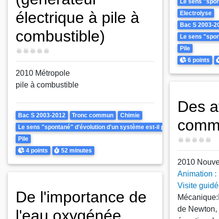
Le sens "spont
électrique à pile à
Electrolyse
Bac S 2003-2
combustible)
Le sens "spont
Pile
Difficulté
Points
D
6 points
2010 Métropole
pile à combustible
Des a
Theme
Bac S 2003-2012
Tronc commun
Chimie
comme
Le sens "spontané" d'évolution d'un système est-il prévisible ? Peut-il ê
Pile
Difficulté
Points
Durée
4 points
52 minutes
2010 Nouve
Animation :
Visite guid
De l'importance de
Mécanique:P
de Newton, 
l'eau oxygénée