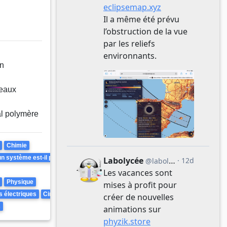
un
eaux
al polymère
Chimie
 système est-il prévisible ? Peut-il être inversé ?
Physique
s électriques
Circuits RC
s