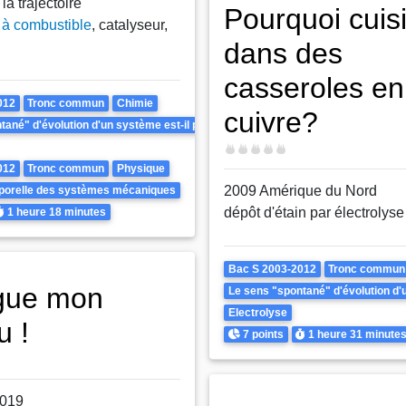
la trajectoire
Pourquoi cuis
 à combustible
, catalyseur,
dans des
casseroles en
012
Tronc commun
Chimie
cuivre?
ané" d'évolution d'un système est-il prévisible ? Peut-il être inversé ?
Difficulté
012
Tronc commun
Physique
2009 Amérique du Nord
mporelle des systèmes mécaniques
urée
dépôt d'étain par électrolyse
1 heure
18 minutes
Theme
Bac S 2003-2012
Tronc commun
tre inversé ?
gue mon
Le sens "spontané" d'évolution d'un
Electrolyse
u !
Points
Durée
7 points
1 heure
31 minute
2019