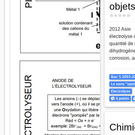
objets
Difficulté
2012 Asie
électrolyse 
quantité de 
dihydrogène,
corrosion, a
Theme
Bac S 2003-2
Le sens "spont
Electrolyse
Points
D
4 points
Chimi