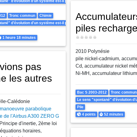
ané" d'évolution d'un système est-il prévisible ? Peut-il être inversé ?
Accumulateur
012
Tronc commun
Chimie
ané" d'évolution d'un système est-il prévisible ? Peut-il être inversé ?
piles recharg
urée
Difficulté
1 heure
18 minutes
2010 Polynésie
pile nickel-cadmium, accumu
vions pas
Cd, accumulateur nickel mét
Ni-MH, accumulateur lithium
 les autres
tre inversé ?
Theme
Bac S 2003-2012
Tronc commun
Le sens "spontané" d'évolution d'un
lle-Calédonie
Pile
 manoeuvre parabolique
Points
Durée
4 points
52 minutes
ée de l'Airbus A300 ZERO G
rincipe d'inertie, 2ème loi
équations horaires,