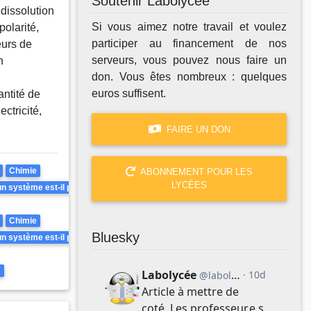
Soutenir Labolycée
 dissolution
Si vous aimez notre travail et voulez
polarité,
participer au financement de nos
eurs de
serveurs, vous pouvez nous faire un
n
don. Vous êtes nombreux : quelques
euros suffisent.
antité de
ctricité,
FAIRE UN DON
Chimie
ABONNEMENT POUR LES
LYCÉES
 système est-il prévisible ? Peut-il être inversé ?
Chimie
Bluesky
 système est-il prévisible ? Peut-il être inversé ?
s