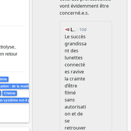
trolyse,
 en retour
imie
tion : de la matière première à la formulation
Chimie
 système est-il prévisible ? Peut-il être inversé ?