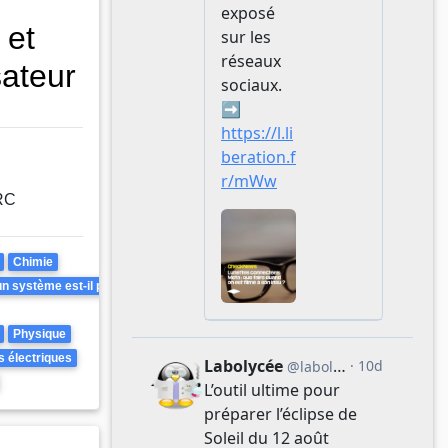
 et
ateur
 RC
Chimie
 système est-il prévisible ? Peut-il être inversé ?
Physique
s électriques