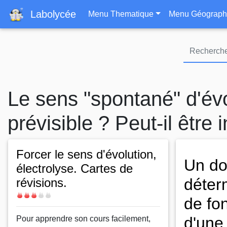
Navigation principa
Labolycée
Menu Thematique
Menu Géograph
Le sens "spontané" d'évo
prévisible ? Peut-il être 
Forcer le sens d'évolution,
Un do
électrolyse. Cartes de
déter
révisions.
Difficulté
de fo
d'une 
Body
Pour apprendre son cours facilement,