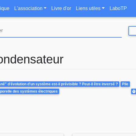
Aller
le
ique
L'association
Livre d'or
Liens utiles
LaboTP
au
contenu
principal
condensateur
é" d'évolution d'un système est-il prévisible ? Peut-il être inversé ?
Pile
D
porelle des systèmes électriques