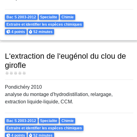
Theme
Bac S 2003-2012
Specialite
Chimie
Extraire et identifier les espèces chimiques
Points
Durée
4 points
52 minutes
L'extraction de l'eugénol du clou de
girofle
Difficulté
Pondichéry 2010
analyse du montage d'hydrodistillation, relargage,
extraction liquide-liquide, CCM.
Theme
Bac S 2003-2012
Specialite
Chimie
Extraire et identifier les espèces chimiques
Points
Durée
4 points
52 minutes