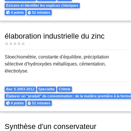
Extraire et identifier les espèces chimiques
Points
Durée
4 points
52 minutes
élaboration industrielle du zinc
Difficulté
Stoechiométrie, constante d'équilibre, précipitation
sélective d'hydroxydes métalliques, cémentation,
électrolyse.
Theme
Bac S 2003-2012
Specialite
Chimie
Élaborer un "produit" de consommation : de la matière première à la formul
Points
Durée
4 points
52 minutes
Synthèse d'un conservateur