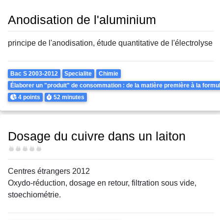
Anodisation de l'aluminium
principe de l'anodisation, étude quantitative de l'électrolyse
Theme
Bac S 2003-2012
Specialite
Chimie
Élaborer un "produit" de consommation : de la matière première à la formul
Points
Durée
4 points
52 minutes
Dosage du cuivre dans un laiton
Difficulté
Centres étrangers 2012
Oxydo-réduction, dosage en retour, filtration sous vide,
stoechiométrie.