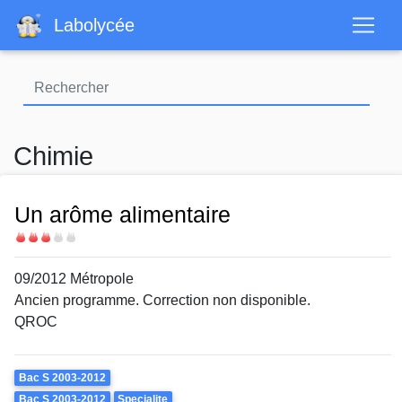
Aller
Labolycée
au
contenu
principal
Chimie
Un arôme alimentaire
Difficulté
09/2012 Métropole
Ancien programme. Correction non disponible.
QROC
Theme
Bac S 2003-2012
Bac S 2003-2012
Specialite