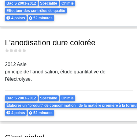
Theme
Bac S 2003-2012
Specialite
Chimie
Effectuer des contrôles de qualité
Points
Durée
4 points
52 minutes
L'anodisation dure colorée
Difficulté
2012 Asie
principe de l'anodisation, étude quantitative de
l'électrolyse.
Theme
Bac S 2003-2012
Specialite
Chimie
Élaborer un "produit" de consommation : de la matière première à la formul
Points
Durée
4 points
52 minutes