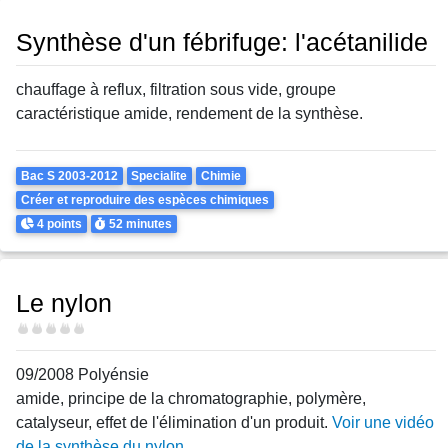
Synthèse d'un fébrifuge: l'acétanilide
chauffage à reflux, filtration sous vide, groupe
caractéristique amide, rendement de la synthèse.
Theme
Bac S 2003-2012
Specialite
Chimie
Créer et reproduire des espèces chimiques
Points
Durée
4 points
52 minutes
Le nylon
Difficulté
09/2008 Polyénsie
amide, principe de la chromatographie, polymère,
catalyseur, effet de l'élimination d'un produit.
Voir une vidéo
de la synthèse du nylon