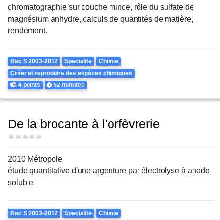
chromatographie sur couche mince, rôle du sulfate de
magnésium anhydre, calculs de quantités de matière,
rendement.
Theme
Bac S 2003-2012
Specialite
Chimie
Créer et reproduire des espèces chimiques
Points
Durée
4 points
52 minutes
De la brocante à l'orfèvrerie
Difficulté
2010 Métropole
étude quantitative d'une argenture par électrolyse à anode
soluble
Theme
Bac S 2003-2012
Specialite
Chimie