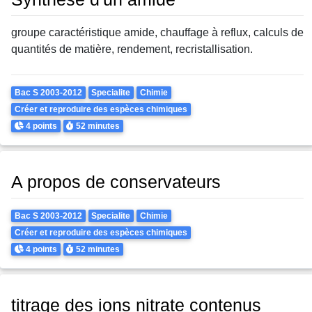
groupe caractéristique amide, chauffage à reflux, calculs de
quantités de matière, rendement, recristallisation.
Theme
Bac S 2003-2012
Specialite
Chimie
Créer et reproduire des espèces chimiques
Points
Durée
4 points
52 minutes
A propos de conservateurs
Theme
Bac S 2003-2012
Specialite
Chimie
Créer et reproduire des espèces chimiques
Points
Durée
4 points
52 minutes
titrage des ions nitrate contenus