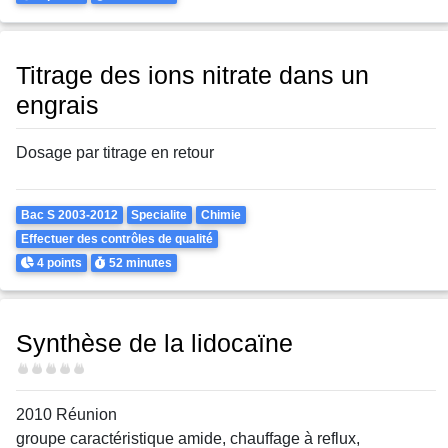
Titrage des ions nitrate dans un
engrais
Dosage par titrage en retour
Theme
Bac S 2003-2012
Specialite
Chimie
Effectuer des contrôles de qualité
Points
Durée
4 points
52 minutes
Synthèse de la lidocaïne
Difficulté
2010 Réunion
groupe caractéristique amide, chauffage à reflux,