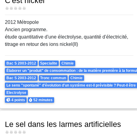
C'est nickel
Difficulté
2012 Métropole
Ancien programme.
étude quantitative d'une électrolyse, quantité d'électricité,
titrage en retour des ions nickel(II)
Theme
Bac S 2003-2012
Specialite
Chimie
Élaborer un "produit" de consommation : de la matière première à la formul
Bac S 2003-2012
Tronc commun
Chimie
Le sens "spontané" d'évolution d'un système est-il prévisible ? Peut-il être
Electrolyse
Points
Durée
4 points
52 minutes
Le sel dans les larmes artificielles
Difficulté