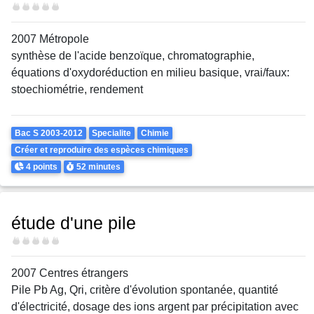
Difficulté
2007 Métropole
synthèse de l'acide benzoïque, chromatographie,
équations d'oxydoréduction en milieu basique, vrai/faux:
stoechiométrie, rendement
Theme
Bac S 2003-2012
Specialite
Chimie
Créer et reproduire des espèces chimiques
Points
Durée
4 points
52 minutes
étude d'une pile
Difficulté
2007 Centres étrangers
Pile Pb Ag, Qri, critère d'évolution spontanée, quantité
d'électricité, dosage des ions argent par précipitation avec