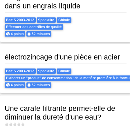
dans un engrais liquide
Theme
Bac S 2003-2012
Specialite
Chimie
Effectuer des contrôles de qualité
Points
Durée
4 points
52 minutes
électrozincage d'une pièce en acier
Theme
Bac S 2003-2012
Specialite
Chimie
Élaborer un "produit" de consommation : de la matière première à la formul
Points
Durée
4 points
52 minutes
Une carafe filtrante permet-elle de
diminuer la dureté d'une eau?
Difficulté