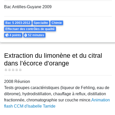
Bac Antilles-Guyane 2009
Theme
Bac S 2003-2012
Specialite
Chimie
Effectuer des contrôles de qualité
Points
Durée
4 points
52 minutes
Extraction du limonène et du citral
dans l'écorce d'orange
Difficulté
2008 Réunion
Tests groupes caractéristiques (liqueur de Fehling, eau de
dibrome), hydrodistillation, chauffage à reflux, distillation
fractionnée, chromatographie sur couche mince.
Animation
flash CCM d'Isabelle Tarride