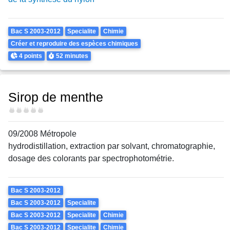
Theme
Bac S 2003-2012
Specialite
Chimie
Créer et reproduire des espèces chimiques
Points
Durée
4 points
52 minutes
Sirop de menthe
Difficulté
09/2008 Métropole
hydrodistillation, extraction par solvant, chromatographie,
dosage des colorants par spectrophotométrie.
Theme
Bac S 2003-2012
Bac S 2003-2012
Specialite
Bac S 2003-2012
Specialite
Chimie
Bac S 2003-2012
Specialite
Chimie