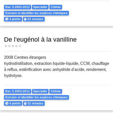
Theme
Bac S 2003-2012
Specialite
Chimie
Extraire et identifier les espèces chimiques
Points
Durée
4 points
52 minutes
De l'eugénol à la vanilline
Difficulté
2008 Centres étrangers
hydrodistillation, extraction liquide-liquide, CCM, chauffage
à reflux, estérification avec anhydride d'acide, rendement,
hydrolyse.
Theme
Bac S 2003-2012
Specialite
Chimie
Extraire et identifier les espèces chimiques
Points
Durée
4 points
52 minutes