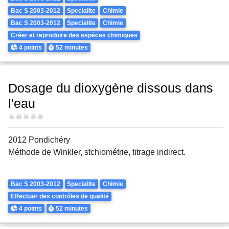
Bac S 2003-2012
Specialite
Chimie
Bac S 2003-2012
Specialite
Chimie
Créer et reproduire des espèces chimiques
Points
Durée
4 points
52 minutes
Dosage du dioxygène dissous dans
l'eau
Difficulté
2012 Pondichéry
Méthode de Winkler, stchiométrie, titrage indirect.
Theme
Bac S 2003-2012
Specialite
Chimie
Effectuer des contrôles de qualité
Points
Durée
4 points
52 minutes