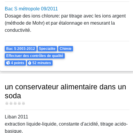
Bac S métropole 09/2011
Dosage des ions chlorure: par titrage avec les ions argent
(méthode de Mohr) et par étalonnage en mesurant la
conductivité.
Theme
Bac S 2003-2012
Specialite
Chimie
Effectuer des contrôles de qualité
Points
Durée
4 points
52 minutes
un conservateur alimentaire dans un
soda
Difficulté
Liban 2011
extraction liquide-liquide, constante d'acidité, titrage acido-
basique.