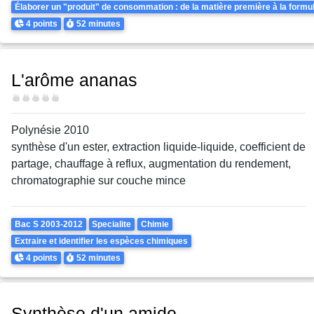
Élaborer un "produit" de consommation : de la matière première à la formul
Points
Durée
4 points
52 minutes
L'arôme ananas
Difficulté
Polynésie 2010
synthèse d'un ester, extraction liquide-liquide, coefficient de
partage, chauffage à reflux, augmentation du rendement,
chromatographie sur couche mince
Theme
Bac S 2003-2012
Specialite
Chimie
Extraire et identifier les espèces chimiques
Points
Durée
4 points
52 minutes
Synthèse d'un amide