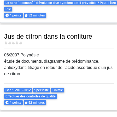
Le sens "spontané" d'évolution d'un système est-il prévisible ? Peut-il être
Pile
Points
Durée
4 points
52 minutes
Jus de citron dans la confiture
Difficulté
06/2007 Polynésie
étude de documents, diagramme de prédominance,
antioxydant, titrage en retour de l'acide ascorbique d'un jus
de citron.
Theme
Bac S 2003-2012
Specialite
Chimie
Effectuer des contrôles de qualité
Points
Durée
4 points
52 minutes