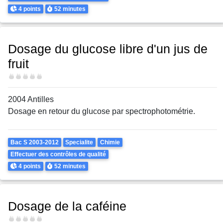
Points
Durée
4 points
52 minutes
Dosage du glucose libre d'un jus de
fruit
Difficulté
2004 Antilles
Dosage en retour du glucose par spectrophotométrie.
Theme
Bac S 2003-2012
Specialite
Chimie
Effectuer des contrôles de qualité
Points
Durée
4 points
52 minutes
Dosage de la caféine
Difficulté