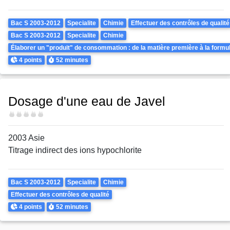
Theme
Bac S 2003-2012
Specialite
Chimie
Effectuer des contrôles de qualité
Bac S 2003-2012
Specialite
Chimie
Élaborer un "produit" de consommation : de la matière première à la formul
Points
Durée
4 points
52 minutes
Dosage d'une eau de Javel
Difficulté
2003 Asie
Titrage indirect des ions hypochlorite
Theme
Bac S 2003-2012
Specialite
Chimie
Effectuer des contrôles de qualité
Points
Durée
4 points
52 minutes