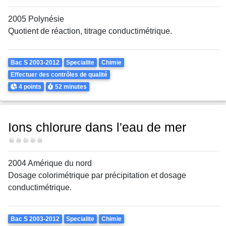
2005 Polynésie
Quotient de réaction, titrage conductimétrique.
Theme
Bac S 2003-2012
Specialite
Chimie
Effectuer des contrôles de qualité
Points
Durée
4 points
52 minutes
Ions chlorure dans l'eau de mer
Difficulté
2004 Amérique du nord
Dosage colorimétrique par précipitation et dosage
conductimétrique.
Theme
Bac S 2003-2012
Specialite
Chimie