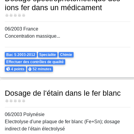
ions fer dans un médicament
Difficulté
06/2003 France
Concentration massique...
Theme
Bac S 2003-2012
Specialite
Chimie
Effectuer des contrôles de qualité
Points
Durée
4 points
52 minutes
Dosage de l'étain dans le fer blanc
Difficulté
06/2003 Polynésie
Electrolyse d'une plaque de fer blanc (Fe+Sn); dosage
indirect de l'étain électrolysé