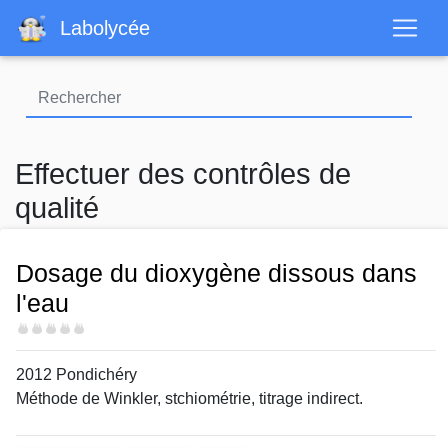
Aller
Labolycée
au
contenu
principal
Effectuer des contrôles de
qualité
Dosage du dioxygène dissous dans
l'eau
Difficulté
2012 Pondichéry
Méthode de Winkler, stchiométrie, titrage indirect.