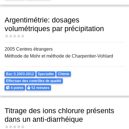
Argentimétrie: dosages
volumétriques par précipitation
Difficulté
2005 Centres étrangers
Méthode de Mohr et méthode de Charpentier-Vohlard
Theme
Bac S 2003-2012
Specialite
Chimie
Effectuer des contrôles de qualité
Points
Durée
4 points
52 minutes
Titrage des ions chlorure présents
dans un anti-diarrhéique
Difficulté