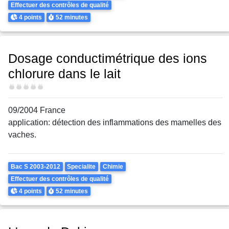
Effectuer des contrôles de qualité
Points
Durée
4 points
52 minutes
Dosage conductimétrique des ions
chlorure dans le lait
Difficulté
09/2004 France
application: détection des inflammations des mamelles des
vaches.
Theme
Bac S 2003-2012
Specialite
Chimie
Effectuer des contrôles de qualité
Points
Durée
4 points
52 minutes