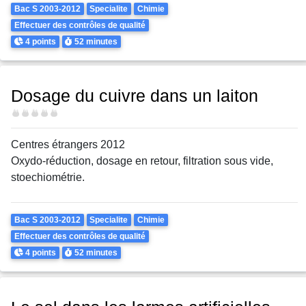
Theme
Bac S 2003-2012
Specialite
Chimie
Effectuer des contrôles de qualité
Points
Durée
4 points
52 minutes
Dosage du cuivre dans un laiton
Difficulté
Centres étrangers 2012
Oxydo-réduction, dosage en retour, filtration sous vide,
stoechiométrie.
Theme
Bac S 2003-2012
Specialite
Chimie
Effectuer des contrôles de qualité
Points
Durée
4 points
52 minutes