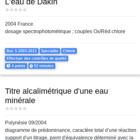
L'eau de Dakin
Difficulté
2004 France
dosage spectrophotométrique ; couples Ox/Réd chlore
Theme
Bac S 2003-2012
Specialite
Chimie
Effectuer des contrôles de qualité
Points
Durée
4 points
52 minutes
Titre alcalimétrique d'une eau
minérale
Difficulté
Polynésie 09/2004
diagramme de prédominance, caractère total d'une réaction
support d'un titrage, point d'équivalence déterminé avec la