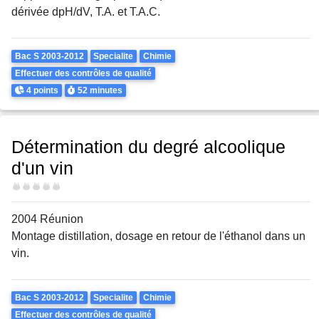
dérivée dpH/dV, T.A. et T.A.C.
Theme
Bac S 2003-2012
Specialite
Chimie
Effectuer des contrôles de qualité
Points
Durée
4 points
52 minutes
Détermination du degré alcoolique
d'un vin
Difficulté
2004 Réunion
Montage distillation, dosage en retour de l'éthanol dans un
vin.
Theme
Bac S 2003-2012
Specialite
Chimie
Effectuer des contrôles de qualité