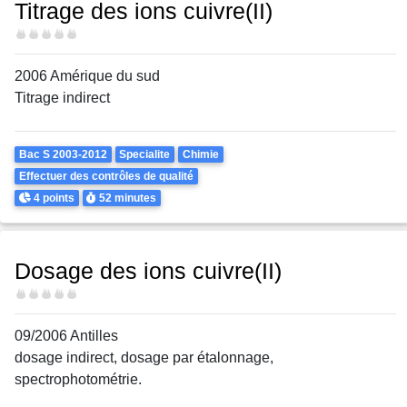
Titrage des ions cuivre(II)
Difficulté
2006 Amérique du sud
Titrage indirect
Theme
Bac S 2003-2012
Specialite
Chimie
Effectuer des contrôles de qualité
Points
Durée
4 points
52 minutes
Dosage des ions cuivre(II)
Difficulté
09/2006 Antilles
dosage indirect, dosage par étalonnage,
spectrophotométrie.