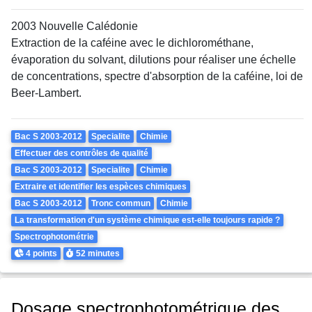
2003 Nouvelle Calédonie
Extraction de la caféine avec le dichlorométhane,
évaporation du solvant, dilutions pour réaliser une échelle
de concentrations, spectre d'absorption de la caféine, loi de
Beer-Lambert.
Theme
Bac S 2003-2012
Specialite
Chimie
Effectuer des contrôles de qualité
Bac S 2003-2012
Specialite
Chimie
Extraire et identifier les espèces chimiques
Bac S 2003-2012
Tronc commun
Chimie
La transformation d'un système chimique est-elle toujours rapide ?
Spectrophotométrie
Points
Durée
4 points
52 minutes
Dosage spectrophotométrique des