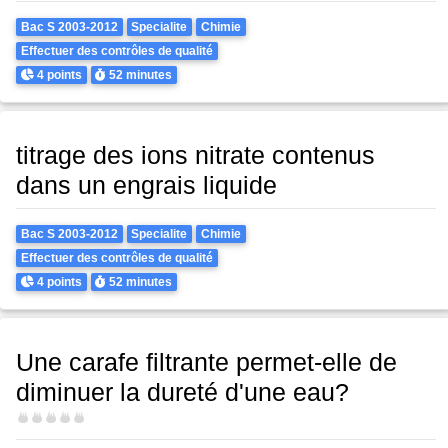
Theme
Bac S 2003-2012
Specialite
Chimie
Effectuer des contrôles de qualité
Points
Durée
4 points
52 minutes
titrage des ions nitrate contenus
dans un engrais liquide
Theme
Bac S 2003-2012
Specialite
Chimie
Effectuer des contrôles de qualité
Points
Durée
4 points
52 minutes
Une carafe filtrante permet-elle de
diminuer la dureté d'une eau?
Difficulté