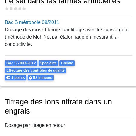
Le sel dans les larmes artificielles
Difficulté
Bac S métropole 09/2011
Dosage des ions chlorure: par titrage avec les ions argent
(méthode de Mohr) et par étalonnage en mesurant la
conductivité.
Theme
Bac S 2003-2012
Specialite
Chimie
Effectuer des contrôles de qualité
Points
Durée
4 points
52 minutes
Titrage des ions nitrate dans un
engrais
Dosage par titrage en retour