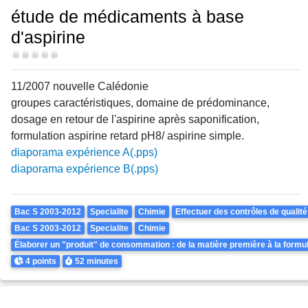
étude de médicaments à base
d'aspirine
Difficulté
11/2007 nouvelle Calédonie
groupes caractéristiques, domaine de prédominance,
dosage en retour de l'aspirine après saponification,
formulation aspirine retard pH8/ aspirine simple.
diaporama expérience A(.pps)
diaporama expérience B(.pps)
Theme
Bac S 2003-2012
Specialite
Chimie
Effectuer des contrôles de qualité
Bac S 2003-2012
Specialite
Chimie
Élaborer un "produit" de consommation : de la matière première à la formul
Points
Durée
4 points
52 minutes