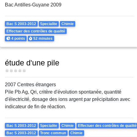
Bac Antilles-Guyane 2009
Theme
Bac S 2003-2012
Specialite
Chimie
Effectuer des contrôles de qualité
Points
Durée
4 points
52 minutes
étude d'une pile
Difficulté
2007 Centres étrangers
Pile Pb Ag, Qri, critère d'évolution spontanée, quantité
d'électricité, dosage des ions argent par précipitation avec
indicateur de fin de réaction.
Theme
Bac S 2003-2012
Specialite
Chimie
Effectuer des contrôles de qualité
Bac S 2003-2012
Tronc commun
Chimie