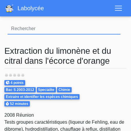
Aller
Labolycée
au
contenu
principal
Extraction du limonène et du
citral dans l'écorce d'orange
Points
4 points
Theme
Bac S 2003-2012
Specialite
Chimie
Extraire et identifier les espèces chimiques
Durée
52 minutes
2008 Réunion
Tests groupes caractéristiques (liqueur de Fehling, eau de
dibrome), hydrodistillation, chauffage à reflux, distillation