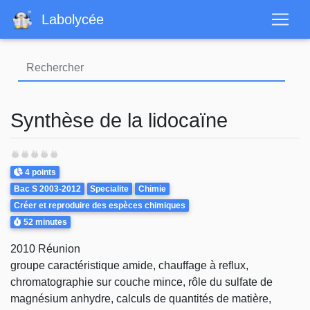
Aller
Labolycée
au
contenu
principal
Synthèse de la lidocaïne
Points
4 points
Theme
Bac S 2003-2012
Specialite
Chimie
Créer et reproduire des espèces chimiques
Durée
52 minutes
2010 Réunion
groupe caractéristique amide, chauffage à reflux,
chromatographie sur couche mince, rôle du sulfate de
magnésium anhydre, calculs de quantités de matière,