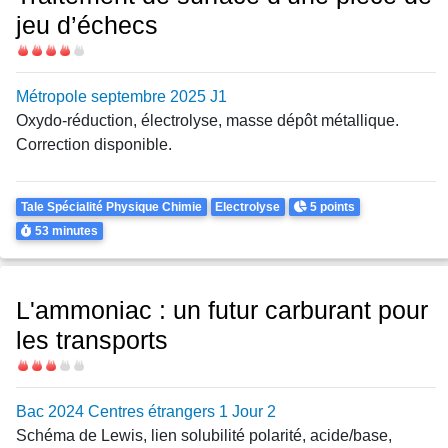
jeu d’échecs
Difficulté
Métropole septembre 2025 J1
Oxydo-réduction, électrolyse, masse dépôt métallique.
Correction disponible.
Theme
Points
Tale Spécialité Physique Chimie
Electrolyse
5 points
Durée
53 minutes
L'ammoniac : un futur carburant pour
les transports
Difficulté
Bac 2024 Centres étrangers 1 Jour 2
Schéma de Lewis, lien solubilité polarité, acide/base,