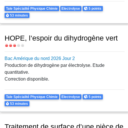
Theme
Points
Tale Spécialité Physique Chimie
Electrolyse
5 points
Durée
53 minutes
HOPE, l’espoir du dihydrogène vert
Difficulté
Bac Amérique du nord 2026 Jour 2
Production de dihydrogène par électrolyse. Etude
quantitative.
Correction disponible.
Theme
Points
Tale Spécialité Physique Chimie
Electrolyse
5 points
Durée
53 minutes
Traitement de surface d’une pièce de