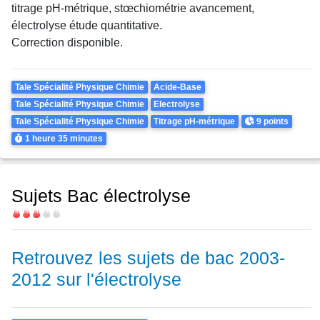
titrage pH-métrique,
stœchiométrie
avancement,
électrolyse étude quantitative.
Correction disponible.
Theme
Tale Spécialité Physique Chimie
Acide-Base
Tale Spécialité Physique Chimie
Electrolyse
Points
Tale Spécialité Physique Chimie
Titrage pH-métrique
9 points
Durée
1 heure
35 minutes
Sujets Bac électrolyse
Difficulté
Retrouvez les sujets de bac 2003-
2012 sur l'électrolyse