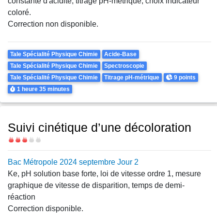
constante d'acidité, titrage pH-métrique, choix indicateur
coloré.
Correction non disponible.
Theme
Tale Spécialité Physique Chimie
Acide-Base
Tale Spécialité Physique Chimie
Spectroscopie
Points
Tale Spécialité Physique Chimie
Titrage pH-métrique
9 points
Durée
1 heure
35 minutes
Suivi cinétique d’une décoloration
Difficulté
Bac Métropole 2024 septembre Jour 2
Ke, pH solution base forte, loi de vitesse ordre 1, mesure
graphique de vitesse de disparition, temps de demi-
réaction
Correction disponible.