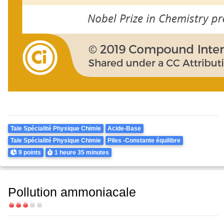
Theme
Tale Spécialité Physique Chimie
Acide-Base
Tale Spécialité Physique Chimie
Piles -Constante équilibre
Points
Durée
9 points
1 heure
35 minutes
Pollution ammoniacale
Difficulté