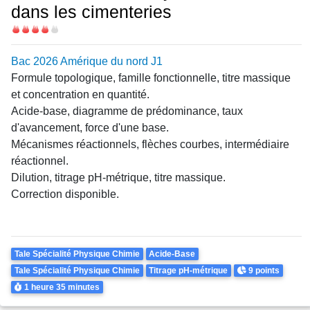
dans les cimenteries
Difficulté
Bac 2026 Amérique du nord J1
Formule topologique, famille fonctionnelle, titre massique
et concentration en quantité.
Acide-base, diagramme de prédominance, taux
d'avancement, force d'une base.
Mécanismes réactionnels, flèches courbes, intermédiaire
réactionnel.
Dilution, titrage pH-métrique, titre massique.
Correction disponible.
Theme
Tale Spécialité Physique Chimie
Acide-Base
Points
Tale Spécialité Physique Chimie
Titrage pH-métrique
9 points
Durée
1 heure
35 minutes