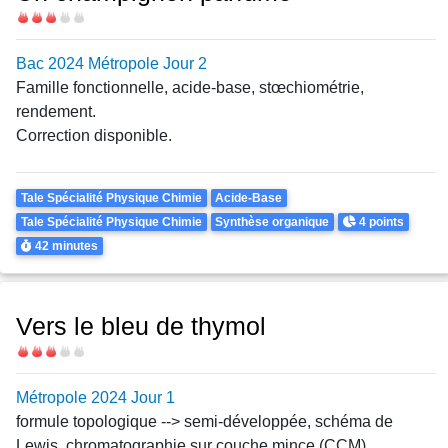
Difficulté
Bac 2024 Métropole Jour 2
Famille fonctionnelle, acide-base,
stœchiométrie,
rendement.
Correction disponible.
Theme
Tale Spécialité Physique Chimie
Acide-Base
Points
Tale Spécialité Physique Chimie
Synthèse organique
4 points
Durée
42 minutes
Vers le bleu de thymol
Difficulté
Métropole 2024 Jour 1
formule topologique --> semi-développée, schéma de
Lewis, chromatographie sur couche mince (CCM),