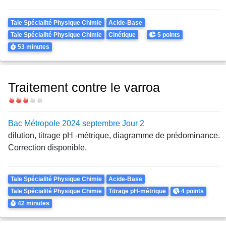
Theme
Tale Spécialité Physique Chimie
Acide-Base
Points
Tale Spécialité Physique Chimie
Cinétique
5 points
Durée
53 minutes
Traitement contre le varroa
Difficulté
Bac Métropole 2024 septembre Jour 2
dilution, titrage pH -métrique, diagramme de prédominance.
Correction disponible.
Theme
Tale Spécialité Physique Chimie
Acide-Base
Points
Tale Spécialité Physique Chimie
Titrage pH-métrique
4 points
Durée
42 minutes