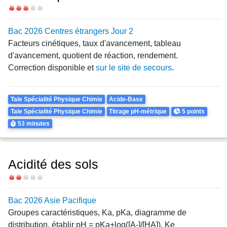
Difficulté
Bac 2026 Centres étrangers Jour 2
Facteurs cinétiques, taux d'avancement, tableau
d'avancement, quotient de réaction, rendement.
Correction disponible et
sur le site de secours
.
Theme
Tale Spécialité Physique Chimie
Acide-Base
Points
Tale Spécialité Physique Chimie
Titrage pH-métrique
5 points
Durée
53 minutes
Acidité des sols
Difficulté
Bac 2026 Asie Pacifique
Groupes caractéristiques, Ka, pKa, diagramme de
distribution, établir pH = pKa+log([A-]/[HA]), Ke