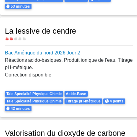
Durée
53 minutes
La lessive de cendre
Difficulté
Bac Amérique du nord 2026 Jour 2
Réactions acido-basiques. Produit ionique de l'eau. Titrage
pH-métrique.
Correction disponible.
Theme
Tale Spécialité Physique Chimie
Acide-Base
Points
Tale Spécialité Physique Chimie
Titrage pH-métrique
4 points
Durée
42 minutes
Valorisation du dioxyde de carbone