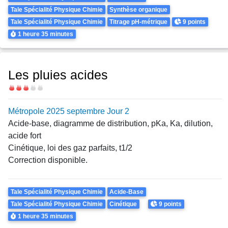
Tale Spécialité Physique Chimie
Synthèse organique
Points
Tale Spécialité Physique Chimie
Titrage pH-métrique
9 points
Durée
1 heure
35 minutes
Les pluies acides
Difficulté
Métropole 2025 septembre Jour 2
Acide-base, diagramme de distribution, pKa, Ka, dilution,
acide fort
Cinétique, loi des gaz parfaits, t1/2
Correction disponible.
Theme
Tale Spécialité Physique Chimie
Acide-Base
Points
Tale Spécialité Physique Chimie
Cinétique
9 points
Durée
1 heure
35 minutes