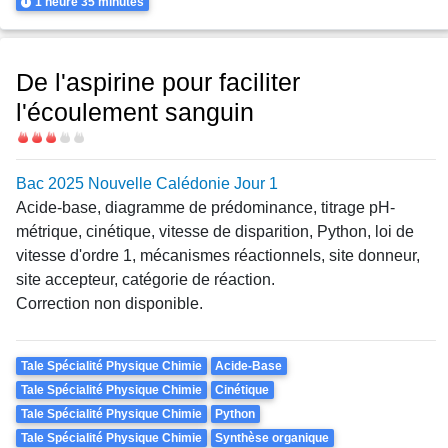
Durée
1 heure
35 minutes
De l'aspirine pour faciliter
l'écoulement sanguin
Difficulté
Bac 2025 Nouvelle Calédonie Jour 1
Acide-base, diagramme de prédominance, titrage pH-
métrique, cinétique, vitesse de disparition, Python, loi de
vitesse d'ordre 1, mécanismes réactionnels, site donneur,
site accepteur, catégorie de réaction.
Correction non disponible.
Theme
Tale Spécialité Physique Chimie
Acide-Base
Tale Spécialité Physique Chimie
Cinétique
Tale Spécialité Physique Chimie
Python
Tale Spécialité Physique Chimie
Synthèse organique