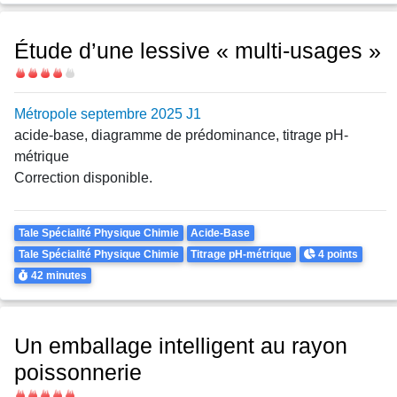
Étude d’une lessive « multi-usages »
Difficulté
Métropole septembre 2025 J1
acide-base, diagramme de prédominance, titrage pH-
métrique
Correction disponible.
Theme
Tale Spécialité Physique Chimie
Acide-Base
Points
Tale Spécialité Physique Chimie
Titrage pH-métrique
4 points
Durée
42 minutes
Un emballage intelligent au rayon
poissonnerie
Difficulté