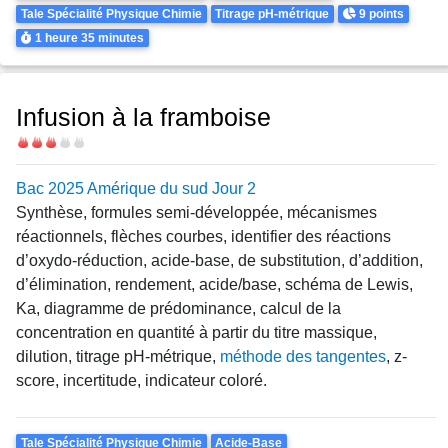
Points
Tale Spécialité Physique Chimie
Titrage pH-métrique
9 points
Durée
1 heure
35 minutes
Infusion à la framboise
Difficulté
Bac 2025 Amérique du sud Jour 2
Synthèse, formules semi-développée, mécanismes
réactionnels, flèches courbes, identifier des réactions
d’oxydo-réduction, acide-base, de substitution, d’addition,
d’élimination, rendement, acide/base, schéma de Lewis,
Ka, diagramme de prédominance, calcul de la
concentration en quantité à partir du titre massique,
dilution, titrage pH-métrique,
méthode des tangentes
, z-
score, incertitude, indicateur coloré.
Theme
Tale Spécialité Physique Chimie
Acide-Base