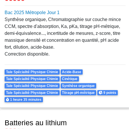
Bac 2025 Métropole Jour 1
Synthèse organique, Chromatographie sur couche mince
CCM, spectre d'absorption, Ka, pKa, titrage pH-métrique,
demi-équivalence..., incertitude de mesures, z-score, titre
massique densité et concentration en quantité, pH acide
fort, dilution, acide-base.
Correction disponible.
Theme
Tale Spécialité Physique Chimie
Acide-Base
Tale Spécialité Physique Chimie
Cinétique
Tale Spécialité Physique Chimie
Synthèse organique
Points
Tale Spécialité Physique Chimie
Titrage pH-métrique
9 points
Durée
1 heure
35 minutes
Batteries au lithium