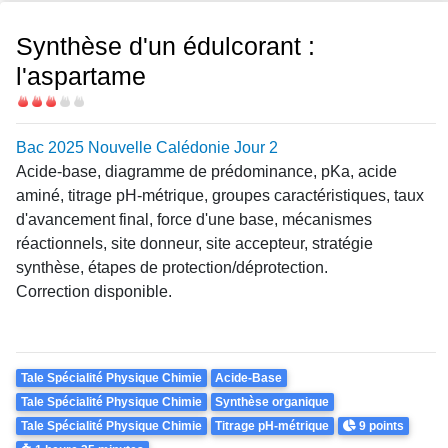
Synthèse d'un édulcorant :
l'aspartame
Difficulté
Bac 2025 Nouvelle Calédonie Jour 2
Acide-base, diagramme de prédominance, pKa, acide
aminé, titrage pH-métrique, groupes caractéristiques, taux
d'avancement final, force d'une base, mécanismes
réactionnels, site donneur, site accepteur, stratégie
synthèse, étapes de protection/déprotection.
Correction disponible.
Theme
Tale Spécialité Physique Chimie
Acide-Base
Tale Spécialité Physique Chimie
Synthèse organique
Points
Tale Spécialité Physique Chimie
Titrage pH-métrique
9 points