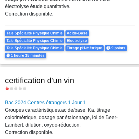
électrolyse étude quantitative.
Correction disponible.
Theme
Tale Spécialité Physique Chimie
Acide-Base
Tale Spécialité Physique Chimie
Electrolyse
Points
Tale Spécialité Physique Chimie
Titrage pH-métrique
9 points
Durée
1 heure
35 minutes
certification d'un vin
Difficulté
Bac 2024 Centres étrangers 1 Jour 1
Groupes caractéristiques,acide/base, Ka, titrage
colorimétrique, dosage par étalonnage, loi de Beer-
Lambert, dilution, oxydo-réduction.
Correction disponible.