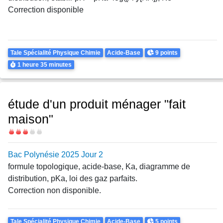
Correction disponible
Theme
Points
Tale Spécialité Physique Chimie
Acide-Base
9 points
Durée
1 heure
35 minutes
étude d'un produit ménager "fait
maison"
Difficulté
Bac Polynésie 2025 Jour 2
formule topologique, acide-base, Ka, diagramme de
distribution, pKa, loi des gaz parfaits.
Correction non disponible.
Theme
Points
Tale Spécialité Physique Chimie
Acide-Base
5 points