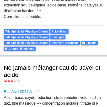
extraction liquide-liquide, acide-base, isomérie, catalyseur,
distillation fractionnée.
Correction disponible.
Theme
Tale Spécialité Physique Chimie
Acide-Base
Tale Spécialité Physique Chimie
Cinétique
Points
Tale Spécialité Physique Chimie
Synthèse organique
9 points
Durée
1 heure
35 minutes
Ne jamais mélanger eau de Javel et
acide
Difficulté
Bac Asie 2024 Jour 1
Acide-base, oxydo-réduction,
stœchiométrie
, volume d'un
gaz, titre massique --> concentration molaire, titrage pH-