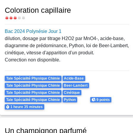
Coloration capillaire
Difficulté
Bac 2024 Polynésie Jour 1
dilution, dosage par titrage
H
2
O
2
par
M
n
O
4
-
, acide-base,
diagramme de prédominance, Python, loi de Beer-Lambert,
cinétique, vitesse d'apparition d'un produit.
Correction non disponible.
Theme
Tale Spécialité Physique Chimie
Acide-Base
Tale Spécialité Physique Chimie
Beer-Lambert
Tale Spécialité Physique Chimie
Cinétique
Points
Tale Spécialité Physique Chimie
Python
9 points
Durée
1 heure
35 minutes
Un champignon parfumé