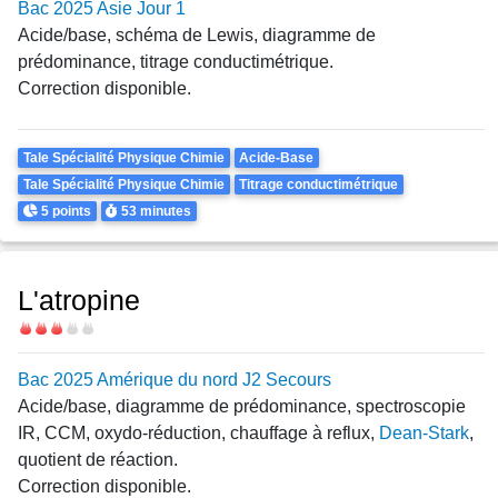
Bac 2025 Asie Jour 1
Acide/base, schéma de Lewis, diagramme de
prédominance, titrage conductimétrique.
Correction disponible.
Theme
Tale Spécialité Physique Chimie
Acide-Base
Tale Spécialité Physique Chimie
Titrage conductimétrique
Points
Durée
5 points
53 minutes
L'atropine
Difficulté
Bac 2025 Amérique du nord J2 Secours
Acide/base, diagramme de prédominance, spectroscopie
IR, CCM, oxydo-réduction, chauffage à reflux,
Dean-Stark
,
quotient de réaction.
Correction disponible.