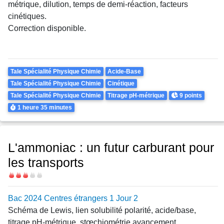
métrique, dilution, temps de demi-réaction, facteurs
cinétiques.
Correction disponible.
Theme
Tale Spécialité Physique Chimie
Acide-Base
Tale Spécialité Physique Chimie
Cinétique
Points
Tale Spécialité Physique Chimie
Titrage pH-métrique
9 points
Durée
1 heure
35 minutes
L'ammoniac : un futur carburant pour
les transports
Difficulté
Bac 2024 Centres étrangers 1 Jour 2
Schéma de Lewis, lien solubilité polarité, acide/base,
titrage pH-métrique,
stœchiométrie
avancement,