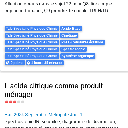
Attention erreurs dans le sujet ?? pour Q8. lire couple
tropinone-tropanol, Q9 prendre le couple TRI-H/TRI.
Theme
Tale Spécialité Physique Chimie
Acide-Base
Tale Spécialité Physique Chimie
Cinétique
Tale Spécialité Physique Chimie
Piles -Constante équilibre
Tale Spécialité Physique Chimie
Spectroscopie
Tale Spécialité Physique Chimie
Synthèse organique
Points
Durée
9 points
1 heure
35 minutes
L’acide citrique comme produit
ménager
Difficulté
Bac 2024 Septembre Métropole Jour 1
Spectroscopie IR, solubilité, diagramme de distribution,