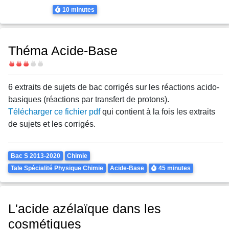
Thème
Acide-Base
Durée
10 minutes
Théma Acide-Base
Difficulté
6 extraits de sujets de bac corrigés sur les réactions acido-
basiques (réactions par transfert de protons).
Télécharger ce fichier pdf
qui contient à la fois les extraits
de sujets et les corrigés.
Theme
Bac S 2013-2020
Chimie
Durée
Tale Spécialité Physique Chimie
Acide-Base
45 minutes
L'acide azélaïque dans les
cosmétiques