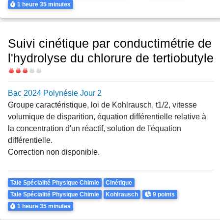
Durée
1 heure
35 minutes
Suivi cinétique par conductimétrie de
l'hydrolyse du chlorure de tertiobutyle
Difficulté
Bac 2024 Polynésie Jour 2
Groupe caractéristique, loi de Kohlrausch, t1/2, vitesse
volumique de disparition, équation différentielle relative à
la concentration d'un réactif, solution de l'équation
différentielle.
Correction non disponible.
Theme
Tale Spécialité Physique Chimie
Cinétique
Points
Tale Spécialité Physique Chimie
Kohlrausch
9 points
Durée
1 heure
35 minutes