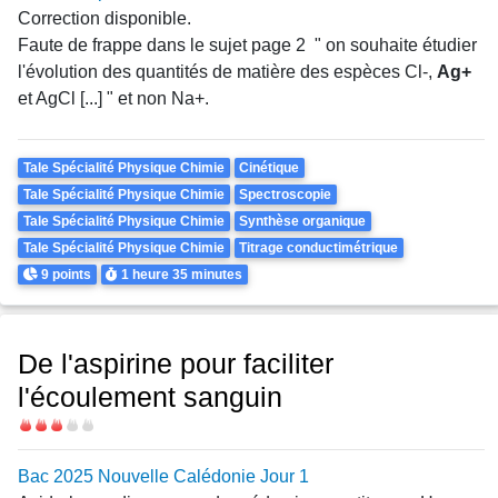
Correction disponible.
Faute de frappe dans le sujet page 2 " on souhaite étudier
l'évolution des quantités de matière des espèces Cl-,
Ag+
et AgCl [...] " et non Na+.
Theme
Tale Spécialité Physique Chimie
Cinétique
Tale Spécialité Physique Chimie
Spectroscopie
Tale Spécialité Physique Chimie
Synthèse organique
Tale Spécialité Physique Chimie
Titrage conductimétrique
Points
Durée
9 points
1 heure
35 minutes
De l'aspirine pour faciliter
l'écoulement sanguin
Difficulté
Bac 2025 Nouvelle Calédonie Jour 1