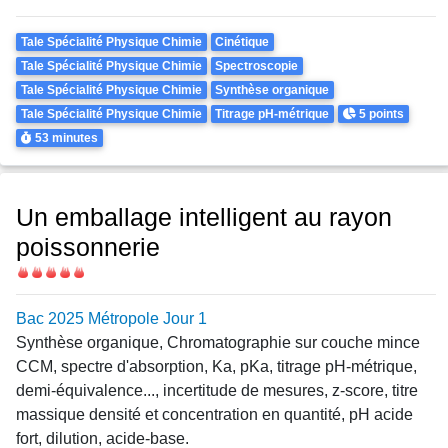
Theme
Tale Spécialité Physique Chimie
Cinétique
Tale Spécialité Physique Chimie
Spectroscopie
Tale Spécialité Physique Chimie
Synthèse organique
Points
Tale Spécialité Physique Chimie
Titrage pH-métrique
5 points
Durée
53 minutes
Un emballage intelligent au rayon
poissonnerie
Difficulté
Bac 2025 Métropole Jour 1
Synthèse organique, Chromatographie sur couche mince
CCM, spectre d'absorption, Ka, pKa, titrage pH-métrique,
demi-équivalence..., incertitude de mesures, z-score, titre
massique densité et concentration en quantité, pH acide
fort, dilution, acide-base.