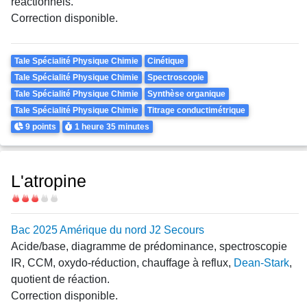
réactionnels.
Correction disponible.
Theme
Tale Spécialité Physique Chimie
Cinétique
Tale Spécialité Physique Chimie
Spectroscopie
Tale Spécialité Physique Chimie
Synthèse organique
Tale Spécialité Physique Chimie
Titrage conductimétrique
Points
Durée
9 points
1 heure
35 minutes
L'atropine
Difficulté
Bac 2025 Amérique du nord J2 Secours
Acide/base, diagramme de prédominance, spectroscopie
IR, CCM, oxydo-réduction, chauffage à reflux,
Dean-Stark
,
quotient de réaction.
Correction disponible.