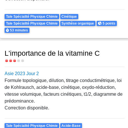
Theme
Tale Spécialité Physique Chimie
Cinétique
Points
Tale Spécialité Physique Chimie
Synthèse organique
5 points
Durée
53 minutes
L'importance de la vitamine C
Difficulté
Asie 2023 Jour 2
Formule topologique, dilution, titrage conductimétrique, loi
de Kohlrausch, acide-base, cinétique, oxydo-réduction,
vitesse volumique, facteurs cinétiques, t1/2, diagramme de
prédominance.
Correction disponible.
Theme
Tale Spécialité Physique Chimie
Acide-Base