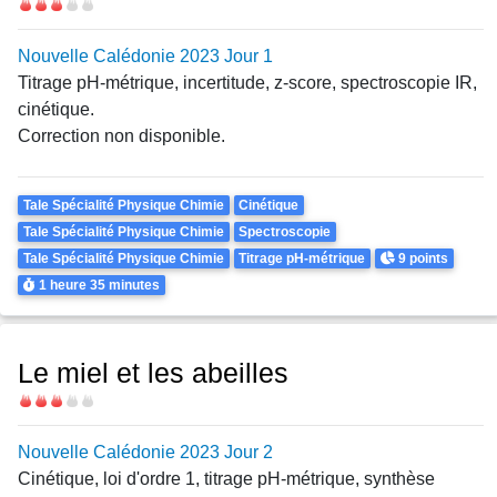
Difficulté
Nouvelle Calédonie 2023 Jour 1
Titrage pH-métrique, incertitude, z-score, spectroscopie IR,
cinétique.
Correction non disponible.
Theme
Tale Spécialité Physique Chimie
Cinétique
Tale Spécialité Physique Chimie
Spectroscopie
Points
Tale Spécialité Physique Chimie
Titrage pH-métrique
9 points
Durée
1 heure
35 minutes
Le miel et les abeilles
Difficulté
Nouvelle Calédonie 2023 Jour 2
Cinétique, loi d'ordre 1, titrage pH-métrique, synthèse