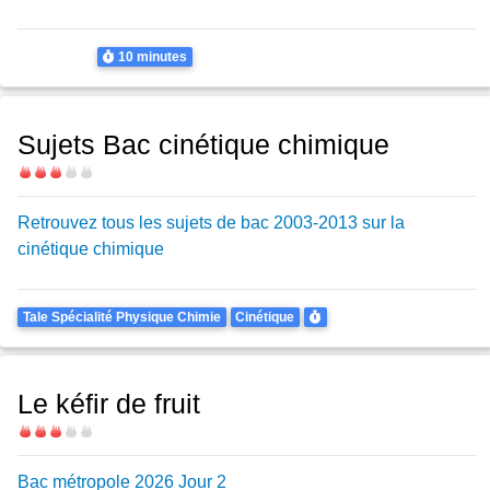
Thème
Cinétique
Durée
10 minutes
Sujets Bac cinétique chimique
Difficulté
Retrouvez tous les sujets de bac 2003-2013 sur la
cinétique chimique
Theme
Durée
Tale Spécialité Physique Chimie
Cinétique
Le kéfir de fruit
Difficulté
Bac métropole 2026 Jour 2