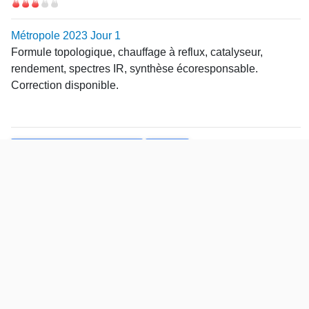
Difficulté
Métropole 2023 Jour 1
Formule topologique, chauffage à reflux, catalyseur,
rendement, spectres IR, synthèse écoresponsable.
Correction disponible.
Theme
Tale Spécialité Physique Chimie
Cinétique
Tale Spécialité Physique Chimie
Spectroscopie
Points
Tale Spécialité Physique Chimie
Synthèse organique
5 points
Durée
53 minutes
L'érythrosine, colorant alimentaire
Difficulté
2023 Centres étrangers 1 Jour 2