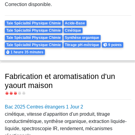
Correction disponible.
Theme
Tale Spécialité Physique Chimie
Acide-Base
Tale Spécialité Physique Chimie
Cinétique
Tale Spécialité Physique Chimie
Synthèse organique
Points
Tale Spécialité Physique Chimie
Titrage pH-métrique
9 points
Durée
1 heure
35 minutes
Fabrication et aromatisation d'un
yaourt maison
Difficulté
Bac 2025 Centres étrangers 1 Jour 2
cinétique, vitesse d'apparition d'un produit, titrage
conductimétrique, synthèse organique, extraction liquide-
liquide, spectroscopie IR, rendement, mécanismes