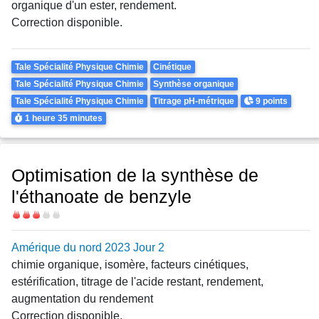
organique d'un ester, rendement.
Correction disponible.
Theme
Tale Spécialité Physique Chimie
Cinétique
Tale Spécialité Physique Chimie
Synthèse organique
Points
Tale Spécialité Physique Chimie
Titrage pH-métrique
9 points
Durée
1 heure
35 minutes
Optimisation de la synthèse de
l'éthanoate de benzyle
Difficulté
Amérique du nord 2023 Jour 2
chimie organique, isomère, facteurs cinétiques,
estérification, titrage de l'acide restant, rendement,
augmentation du rendement
Correction disponible.