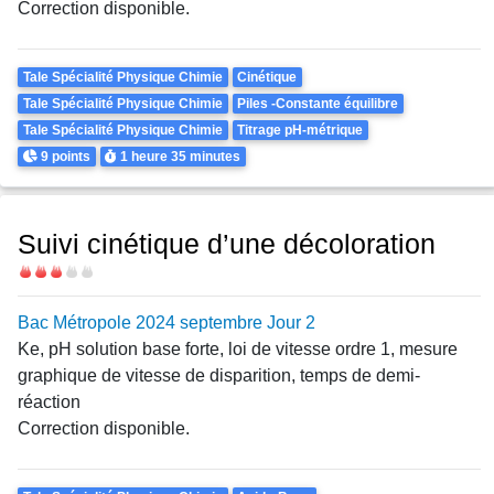
Correction disponible.
Theme
Tale Spécialité Physique Chimie
Cinétique
Tale Spécialité Physique Chimie
Piles -Constante équilibre
Tale Spécialité Physique Chimie
Titrage pH-métrique
Points
Durée
9 points
1 heure
35 minutes
Suivi cinétique d’une décoloration
Difficulté
Bac Métropole 2024 septembre Jour 2
Ke, pH solution base forte, loi de vitesse ordre 1, mesure
graphique de vitesse de disparition, temps de demi-
réaction
Correction disponible.