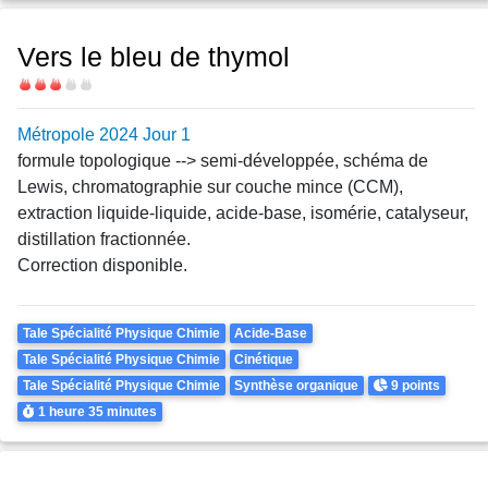
Vers le bleu de thymol
Difficulté
Métropole 2024 Jour 1
formule topologique --> semi-développée, schéma de
Lewis, chromatographie sur couche mince (CCM),
extraction liquide-liquide, acide-base, isomérie, catalyseur,
distillation fractionnée.
Correction disponible.
Theme
Tale Spécialité Physique Chimie
Acide-Base
Tale Spécialité Physique Chimie
Cinétique
Points
Tale Spécialité Physique Chimie
Synthèse organique
9 points
Durée
1 heure
35 minutes