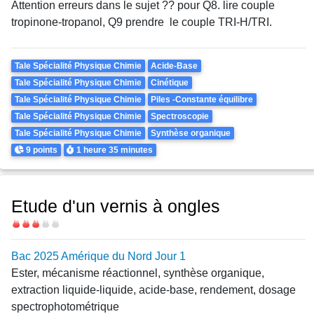
Attention erreurs dans le sujet ?? pour Q8. lire couple
tropinone-tropanol, Q9 prendre le couple TRI-H/TRI.
Theme
Tale Spécialité Physique Chimie
Acide-Base
Tale Spécialité Physique Chimie
Cinétique
Tale Spécialité Physique Chimie
Piles -Constante équilibre
Tale Spécialité Physique Chimie
Spectroscopie
Tale Spécialité Physique Chimie
Synthèse organique
Points
Durée
9 points
1 heure
35 minutes
Etude d'un vernis à ongles
Difficulté
Bac 2025 Amérique du Nord Jour 1
Ester, mécanisme réactionnel, synthèse organique,
extraction liquide-liquide, acide-base, rendement, dosage
spectrophotométrique