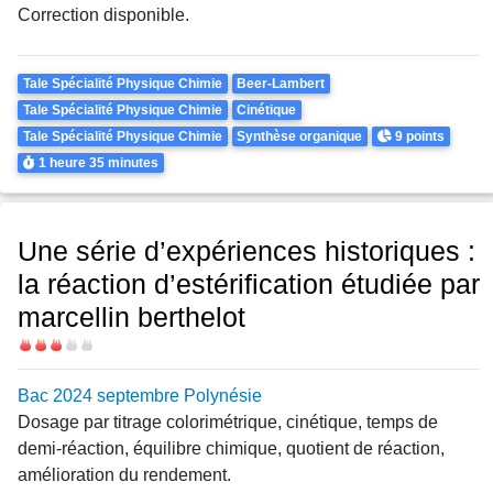
Correction disponible.
Theme
Tale Spécialité Physique Chimie
Beer-Lambert
Tale Spécialité Physique Chimie
Cinétique
Points
Tale Spécialité Physique Chimie
Synthèse organique
9 points
Durée
1 heure
35 minutes
Une série d’expériences historiques :
la réaction d’estérification étudiée par
marcellin berthelot
Difficulté
Bac 2024 septembre Polynésie
Dosage par titrage colorimétrique, cinétique, temps de
demi-réaction, équilibre chimique, quotient de réaction,
amélioration du rendement.