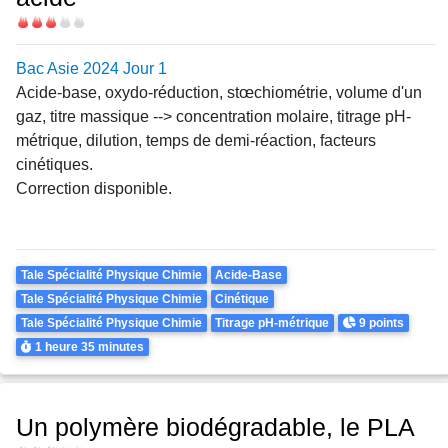
Difficulté
Bac Asie 2024 Jour 1
Acide-base, oxydo-réduction,
stœchiométrie
, volume d'un
gaz, titre massique --> concentration molaire, titrage pH-
métrique, dilution, temps de demi-réaction, facteurs
cinétiques.
Correction disponible.
Theme
Tale Spécialité Physique Chimie
Acide-Base
Tale Spécialité Physique Chimie
Cinétique
Points
Tale Spécialité Physique Chimie
Titrage pH-métrique
9 points
Durée
1 heure
35 minutes
Un polymère biodégradable, le PLA