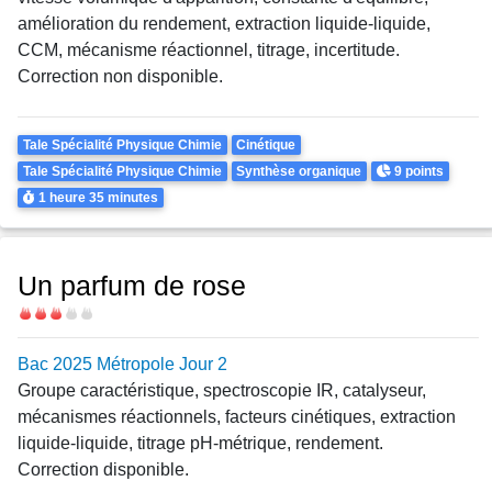
amélioration du rendement, extraction liquide-liquide,
CCM, mécanisme réactionnel, titrage, incertitude.
Correction non disponible.
Theme
Tale Spécialité Physique Chimie
Cinétique
Points
Tale Spécialité Physique Chimie
Synthèse organique
9 points
Durée
1 heure
35 minutes
Un parfum de rose
Difficulté
Bac 2025 Métropole Jour 2
Groupe caractéristique, spectroscopie IR, catalyseur,
mécanismes réactionnels, facteurs cinétiques, extraction
liquide-liquide, titrage pH-métrique, rendement.
Correction disponible.