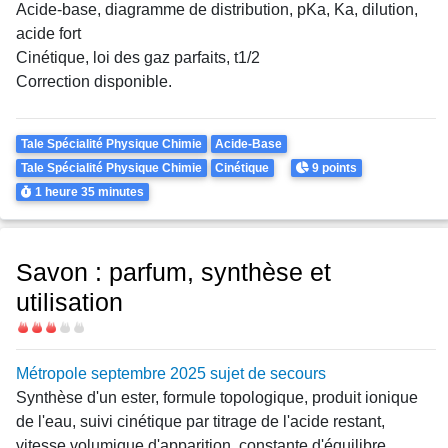
Acide-base, diagramme de distribution, pKa, Ka, dilution,
acide fort
Cinétique, loi des gaz parfaits, t1/2
Correction disponible.
Theme
Tale Spécialité Physique Chimie
Acide-Base
Points
Tale Spécialité Physique Chimie
Cinétique
9 points
Durée
1 heure
35 minutes
Savon : parfum, synthèse et
utilisation
Difficulté
Métropole septembre 2025 sujet de secours
Synthèse d'un ester, formule topologique, produit ionique
de l'eau, suivi cinétique par titrage de l'acide restant,
vitesse volumique d'apparition, constante d'équilibre,