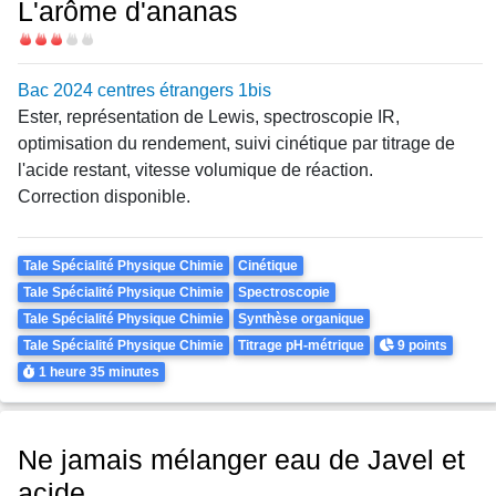
L'arôme d'ananas
Difficulté
Bac 2024 centres étrangers 1bis
Ester, représentation de Lewis, spectroscopie IR,
optimisation du rendement, suivi cinétique par titrage de
l'acide restant, vitesse volumique de réaction.
Correction disponible.
Theme
Tale Spécialité Physique Chimie
Cinétique
Tale Spécialité Physique Chimie
Spectroscopie
Tale Spécialité Physique Chimie
Synthèse organique
Points
Tale Spécialité Physique Chimie
Titrage pH-métrique
9 points
Durée
1 heure
35 minutes
Ne jamais mélanger eau de Javel et
acide