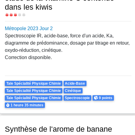
dans les kiwis
Difficulté
Métropole 2023 Jour 2
Spectroscopie IR, acide-base, force d'un acide, Ka,
diagramme de prédominance, dosage par titrage en retour,
oxydo-réduction, cinétique.
Correction disponible.
Theme
Tale Spécialité Physique Chimie
Acide-Base
Tale Spécialité Physique Chimie
Cinétique
Points
Tale Spécialité Physique Chimie
Spectroscopie
9 points
Durée
1 heure
35 minutes
Synthèse de l'arome de banane