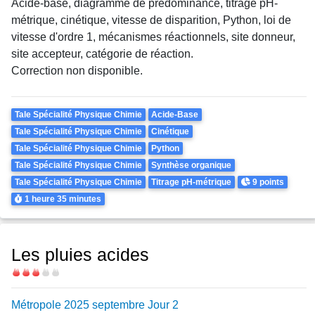
Acide-base, diagramme de prédominance, titrage pH-
métrique, cinétique, vitesse de disparition, Python, loi de
vitesse d'ordre 1, mécanismes réactionnels, site donneur,
site accepteur, catégorie de réaction.
Correction non disponible.
Theme
Tale Spécialité Physique Chimie
Acide-Base
Tale Spécialité Physique Chimie
Cinétique
Tale Spécialité Physique Chimie
Python
Tale Spécialité Physique Chimie
Synthèse organique
Points
Tale Spécialité Physique Chimie
Titrage pH-métrique
9 points
Durée
1 heure
35 minutes
Les pluies acides
Difficulté
Métropole 2025 septembre Jour 2