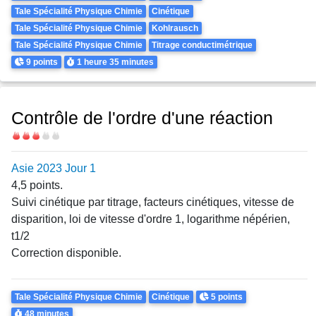
Tale Spécialité Physique Chimie
Cinétique
Tale Spécialité Physique Chimie
Kohlrausch
Tale Spécialité Physique Chimie
Titrage conductimétrique
Points
Durée
9 points
1 heure
35 minutes
Contrôle de l'ordre d'une réaction
Difficulté
Asie 2023 Jour 1
4,5 points.
Suivi cinétique par titrage, facteurs cinétiques, vitesse de
disparition, loi de vitesse d'ordre 1, logarithme népérien,
t1/2
Correction disponible.
Theme
Points
Tale Spécialité Physique Chimie
Cinétique
5 points
Durée
48 minutes