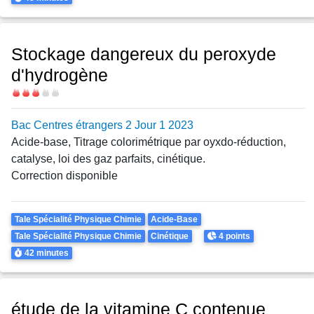
Stockage dangereux du peroxyde
d'hydrogène
Difficulté
Bac Centres étrangers 2 Jour 1 2023
Acide-base, Titrage colorimétrique par oyxdo-réduction,
catalyse, loi des gaz parfaits, cinétique.
Correction disponible
Theme
Tale Spécialité Physique Chimie
Acide-Base
Points
Tale Spécialité Physique Chimie
Cinétique
4 points
Durée
42 minutes
étude de la vitamine C contenue