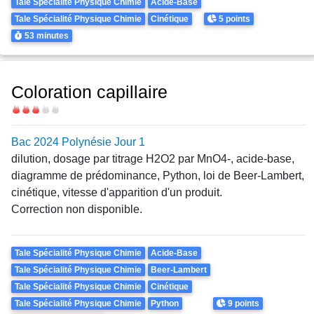
Theme
Tale Spécialité Physique Chimie
Acide-Base
Points
Tale Spécialité Physique Chimie
Cinétique
5 points
Durée
53 minutes
Coloration capillaire
Difficulté
Bac 2024 Polynésie Jour 1
dilution, dosage par titrage
H
2
O
2
par
M
n
O
4
-
, acide-base,
diagramme de prédominance, Python, loi de Beer-Lambert,
cinétique, vitesse d'apparition d'un produit.
Correction non disponible.
Theme
Tale Spécialité Physique Chimie
Acide-Base
Tale Spécialité Physique Chimie
Beer-Lambert
Tale Spécialité Physique Chimie
Cinétique
Points
Tale Spécialité Physique Chimie
Python
9 points