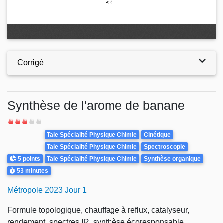
Corrigé
Synthèse de l'arome de banane
Difficulté
Theme
Tale Spécialité Physique Chimie
Cinétique
Tale Spécialité Physique Chimie
Spectroscopie
Points
5 points
Tale Spécialité Physique Chimie
Synthèse organique
Durée
53 minutes
Métropole 2023 Jour 1
Formule topologique, chauffage à reflux, catalyseur,
rendement, spectres IR, synthèse écoresponsable.