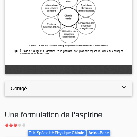
Corrigé
Une formulation de l'aspirine
Difficulté
Theme
Tale Spécialité Physique Chimie
Acide-Base