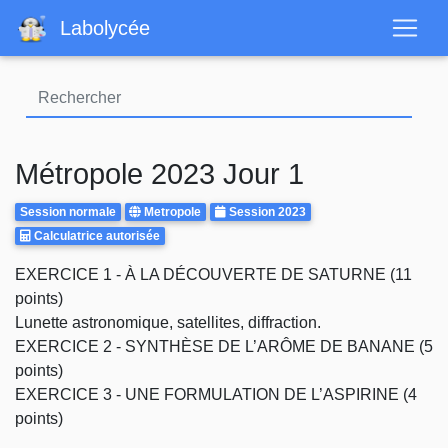
Aller
Labolycée
au
contenu
principal
Métropole 2023 Jour 1
Rattrapages
Centre
Annee
Session normale
Metropole
Session 2023
Calculatrice
d'examen
Calculatrice autorisée
Autorisee
Body
EXERCICE 1 - À LA DÉCOUVERTE DE SATURNE (11
points)
Lunette astronomique, satellites, diffraction.
EXERCICE 2 - SYNTHÈSE DE L’ARÔME DE BANANE (5
points)
EXERCICE 3 - UNE FORMULATION DE L’ASPIRINE (4
points)