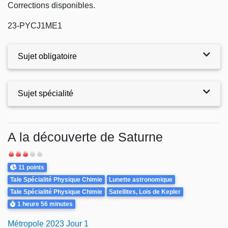
Corrections disponibles.
23-
PYCJ1ME1
Sujet obligatoire
Sujet spécialité
Exercices
A la découverte de Saturne
Difficulté
Points
11 points
Theme
Tale Spécialité Physique Chimie
Lunette astronomique
Tale Spécialité Physique Chimie
Satellites, Lois de Kepler
Durée
1 heure
56 minutes
Métropole 2023 Jour 1