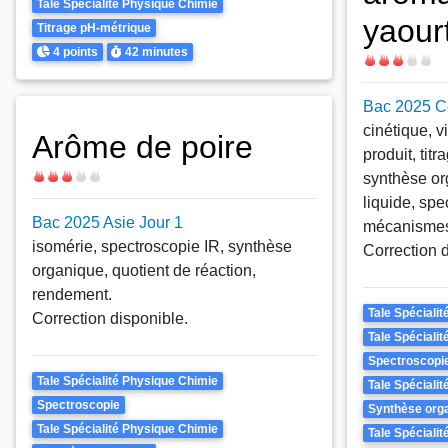
Tale Spécialité Physique Chimie
yaour
Titrage pH-métrique
Points
Durée
4 points
42 minutes
Difficulté
Bac 2025 Ce
cinétique, v
Arôme de poire
produit, tit
Difficulté
synthèse org
liquide, sp
Bac 2025 Asie Jour 1
mécanismes 
isomérie, spectroscopie IR, synthèse
Correction 
organique, quotient de réaction,
rendement.
Theme
Tale Spéciali
Correction disponible.
Tale Spéciali
Spectroscopi
Theme
Tale Spécialité Physique Chimie
Tale Spéciali
Spectroscopie
Synthèse org
Tale Spécialité Physique Chimie
Tale Spéciali