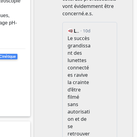
ctroscopie
ques,
trage pH-
Cinétique