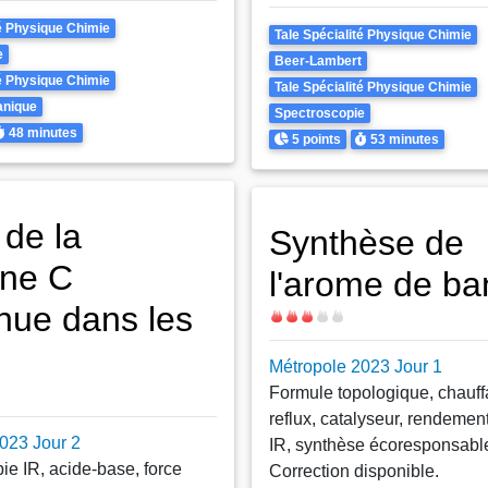
té Physique Chimie
Theme
Tale Spécialité Physique Chimie
e
Beer-Lambert
té Physique Chimie
Tale Spécialité Physique Chimie
anique
Spectroscopie
urée
48 minutes
Points
Durée
5 points
53 minutes
 de la
Synthèse de
ine C
l'arome de b
nue dans les
Difficulté
Métropole 2023 Jour 1
Formule topologique, chauff
reflux, catalyseur, rendemen
023 Jour 2
IR, synthèse écoresponsabl
ie IR, acide-base, force
Correction disponible.