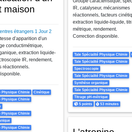
Groupe caractéristique, spe
t maison
IR, catalyseur, mécanismes
réactionnels, facteurs cinéti
extraction liquide-liquide, ti
métrique, rendement.
ntres étrangers 1 Jour 2
Correction disponible.
itesse d'apparition d'un
rage conductimétrique,
anique, extraction liquide-
Theme
Tale Spécialité Physique Chimie
ectroscopie IR, rendement,
Tale Spécialité Physique Chimie
réactionnels.
Spectroscopie
disponible.
Tale Spécialité Physique Chimie
Synthèse organique
Tale Spécialité Physique Chimie
té Physique Chimie
Cinétique
Titrage pH-métrique
té Physique Chimie
Points
Durée
5 points
53 minutes
e
té Physique Chimie
anique
té Physique Chimie