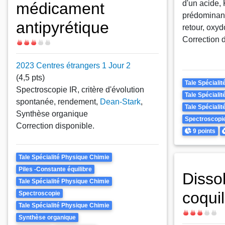
d'un acide,
médicament
prédominanc
antipyrétique
retour, oxyd
Correction 
Difficulté
2023 Centres étrangers 1 Jour 2
(4,5 pts)
Theme
Tale Spéciali
Spectroscopie IR, critère d'évolution
Tale Spéciali
spontanée, rendement,
Dean-Stark
,
Tale Spéciali
Synthèse organique
Spectroscopi
Correction disponible.
Points
D
9 points
Theme
Tale Spécialité Physique Chimie
Piles -Constante équilibre
Disso
Tale Spécialité Physique Chimie
coquil
Spectroscopie
Tale Spécialité Physique Chimie
Difficulté
Synthèse organique