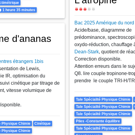
L'atropine
ctimétrique
Difficulté
urée
1 heure
35 minutes
Bac 2025 Amérique du nord
Acide/base, diagramme de
me d'ananas
prédominance, spectroscopi
oxydo-réduction, chauffage à
Dean-Stark
, quotient de réac
Correction disponible.
ntres étrangers 1bis
Attention erreurs dans le suj
sentation de Lewis,
Q8. lire couple tropinone-tr
ie IR, optimisation du
prendre le couple TRI-H/TR
uivi cinétique par titrage de
ant, vitesse volumique de
Theme
Tale Spécialité Physique Chimie
disponible.
Tale Spécialité Physique Chimie
Tale Spécialité Physique Chimie
Piles -Constante équilibre
té Physique Chimie
Cinétique
Tale Spécialité Physique Chimie
té Physique Chimie