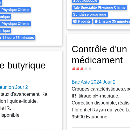
Spectroscopie
e
Tale Spécialité Physique Chimie
té Physique Chimie
Synthèse organique
anique
Points
Durée
9 points
1 heure
35 minute
té Physique Chimie
trique
urée
1 heure
35 minutes
Contrôle d'un
médicament
de butyrique
Difficulté
Bac Asie 2024 Jour 2
éunion Jour 2
Groupes caractéristiques,sp
 taux d'avancement, Ka,
IR, titrage pH-métrique.
ion liquide-liquide,
Correction disponible, réali
ie IR.
Florent et Rayan du lycée 
disponible.
95600 Eaubonne