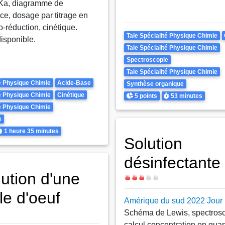
 Ka, diagramme de
e, dosage par titrage en
o-réduction, cinétique.
Theme
Tale Spécialité Physique Chimie
disponible.
Tale Spécialité Physique Chimie
Spectroscopie
Tale Spécialité Physique Chimie
té Physique Chimie
Acide-Base
Synthèse organique
Points
Durée
té Physique Chimie
Cinétique
5 points
53 minutes
té Physique Chimie
e
urée
1 heure
35 minutes
Solution
désinfectante
lution d'une
Difficulté
le d'oeuf
Amérique du sud 2022 Jour
Schéma de Lewis, spectrosc
calcul concentration en quant