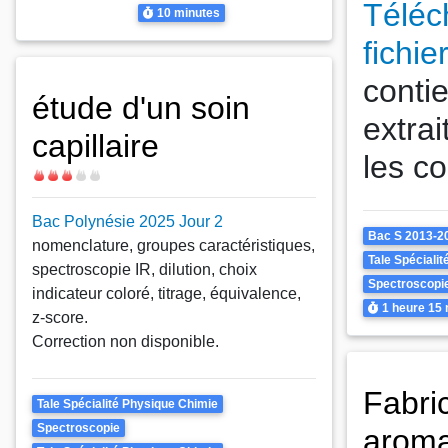
Téléc
Spectroscopie
Durée
10 minutes
fichie
contie
étude d'un soin
extrai
capillaire
les co
Difficulté
Bac Polynésie 2025 Jour 2
Theme
Bac S 2013-2
nomenclature, groupes caractéristiques,
Tale Spéciali
spectroscopie IR, dilution, choix
Spectroscopi
indicateur coloré, titrage, équivalence,
Durée
1 heure
15 
z-score.
Correction non disponible.
Fabric
Theme
Tale Spécialité Physique Chimie
Spectroscopie
aroma