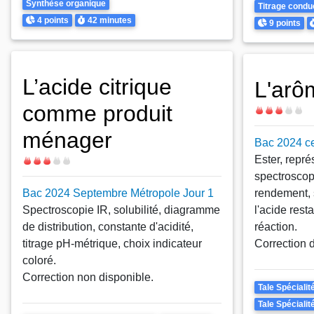
Synthèse organique
Titrage condu
Points
Durée
4 points
42 minutes
Points
D
9 points
L’acide citrique
L'arô
comme produit
Difficulté
ménager
Bac 2024 ce
Ester, repré
Difficulté
spectroscop
Bac 2024 Septembre Métropole Jour 1
rendement, s
Spectroscopie IR, solubilité, diagramme
l'acide rest
de distribution, constante d'acidité,
réaction.
titrage pH-métrique, choix indicateur
Correction 
coloré.
Correction non disponible.
Theme
Tale Spéciali
Tale Spéciali