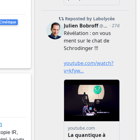
Cinétique
 1
opie IR,
ité à partir