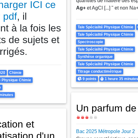
quantités de matière des es
harger ICI ce
Ag+
et AgCl [...] " et non Na+
r pdf
, il
nt à la fois les
Theme
Tale Spécialité Physique Chimie
Tale Spécialité Physique Chimie
ts de sujets et
Spectroscopie
rrigés.
Tale Spécialité Physique Chimie
Synthèse organique
Tale Spécialité Physique Chimie
Titrage conductimétrique
020
Chimie
Points
Durée
9 points
1 heure
35 minute
té Physique Chimie
e
minutes
Un parfum de
Difficulté
ation et
Bac 2025 Métropole Jour 2
tisation d'un