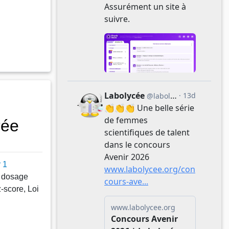
rée
 1
, dosage
z-score, Loi