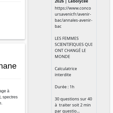
anane
age à
t, spectres
e.