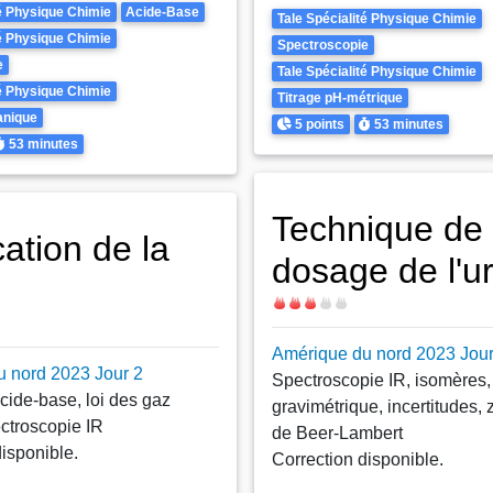
té Physique Chimie
Acide-Base
Theme
Tale Spécialité Physique Chimie
té Physique Chimie
Spectroscopie
e
Tale Spécialité Physique Chimie
té Physique Chimie
Titrage pH-métrique
anique
Points
Durée
5 points
53 minutes
urée
53 minutes
Technique de
ation de la
dosage de l'u
Difficulté
Amérique du nord 2023 Jour
 nord 2023 Jour 2
Spectroscopie IR, isomères
cide-base, loi des gaz
gravimétrique, incertitudes, 
ectroscopie IR
de Beer-Lambert
disponible.
Correction disponible.