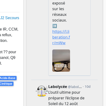
 J2 Secours
e IR, CCM,
 reflux,
tion.
et ?? pour
opanol, Q9
I.
Acide-Base
Cinétique