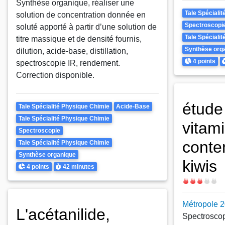
Synthèse organique, réaliser une
Theme
Tale Spéciali
solution de concentration donnée en
Spectroscopi
soluté apporté à partir d’une solution de
Tale Spéciali
titre massique et de densité fournis,
Synthèse org
dilution, acide-base, distillation,
Points
D
4 points
spectroscopie IR, rendement.
Correction disponible.
étude
Theme
Tale Spécialité Physique Chimie
Acide-Base
Tale Spécialité Physique Chimie
vitam
Spectroscopie
conte
Tale Spécialité Physique Chimie
Synthèse organique
kiwis
Points
Durée
4 points
42 minutes
Difficulté
Métropole 2
L'acétanilide,
Spectroscop