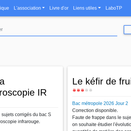
Aller
le
ique
L'association
Livre d'or
Liens utiles
LaboTP
au
contenu
principal
a
Le kéfir de fru
roscopie IR
Difficulté
Bac métropole 2026 Jour 2
Correction disponible.
e sujets corrigés du bac S
Faute de frappe dans le suj
roscopie infrarouge.
on souhaite étudier l'évoluti