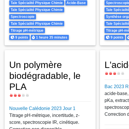
Theme
Tale Spécialité Physique Chimie
Acide-Base
Spectroscopi
Tale Spécialité Physique Chimie
Tale Spéciali
Spectroscopie
Synthèse org
Tale Spécialité Physique Chimie
Tale Spéciali
Titrage pH-métrique
Titrage pH-mé
Points
Durée
Points
D
9 points
1 heure
35 minutes
9 points
Un polymère
L'aci
biodégradable, le
Difficulté
PLA
Bac 2023 R
acide-base,
Difficulté
pKa, extract
spectroscop
Nouvelle Calédonie 2023 Jour 1
Correction 
Titrage pH-métrique, incertitude, z-
score, spectroscopie IR, cinétique.