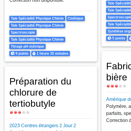
Correction non disponible.
Theme
Tale Spéciali
Tale Spéciali
Spectroscopi
Theme
Tale Spécialité Physique Chimie
Cinétique
Tale Spéciali
Tale Spécialité Physique Chimie
Synthèse org
Spectroscopie
Points
D
5 points
Tale Spécialité Physique Chimie
Titrage pH-métrique
Points
Durée
9 points
1 heure
35 minutes
Fabric
bière
Préparation du
Difficulté
chlorure de
Amérique du
tertiobutyle
Polymère, a
Difficulté
parfaits, sp
Correction 
2023 Centres étrangers 2 Jour 2