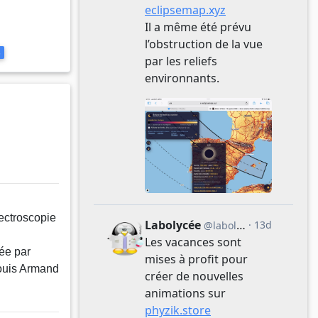
s
ectroscopie
sée par
Louis Armand