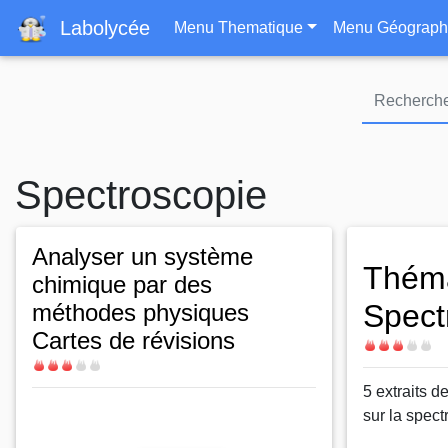
Navigation principa
Labolycée
Menu Thematique
Menu Géograph
Spectroscopie
Analyser un système
Thém
chimique par des
Spect
méthodes physiques
Cartes de révisions
Difficulté
Difficulté
5 extraits d
Thème
Beer-Lambert
sur la spect
Kohlrausch