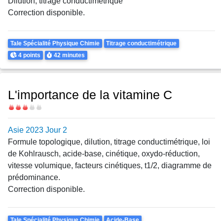
Dilution, titrage conductimétrique
Correction disponible.
Theme
Tale Spécialité Physique Chimie
Titrage conductimétrique
Points
Durée
4 points
42 minutes
L'importance de la vitamine C
Difficulté
Asie 2023 Jour 2
Formule topologique, dilution, titrage conductimétrique, loi
de Kohlrausch, acide-base, cinétique, oxydo-réduction,
vitesse volumique, facteurs cinétiques, t1/2, diagramme de
prédominance.
Correction disponible.
Theme
Tale Spécialité Physique Chimie
Acide-Base