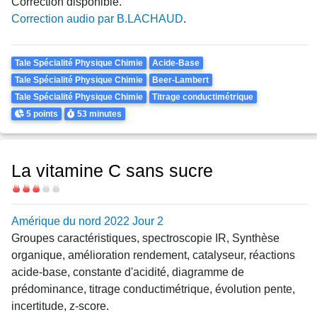
Correction disponible.
Correction audio par B.LACHAUD
.
Theme
Tale Spécialité Physique Chimie
Acide-Base
Tale Spécialité Physique Chimie
Beer-Lambert
Tale Spécialité Physique Chimie
Titrage conductimétrique
Points
Durée
5 points
53 minutes
La vitamine C sans sucre
Difficulté
Amérique du nord 2022 Jour 2
Groupes caractéristiques, spectroscopie IR, Synthèse
organique, amélioration rendement, catalyseur, réactions
acide-base, constante d'acidité, diagramme de
prédominance, titrage conductimétrique, évolution pente,
incertitude, z-score.