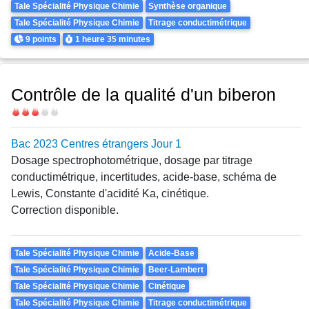
Tale Spécialité Physique Chimie
Synthèse organique
Tale Spécialité Physique Chimie
Titrage conductimétrique
Points
Durée
9 points
1 heure
35 minutes
Contrôle de la qualité d'un biberon
Difficulté
Bac 2023 Centres étrangers Jour 1
Dosage spectrophotométrique, dosage par titrage
conductimétrique, incertitudes, acide-base, schéma de
Lewis, Constante d'acidité Ka, cinétique.
Correction disponible.
Theme
Tale Spécialité Physique Chimie
Acide-Base
Tale Spécialité Physique Chimie
Beer-Lambert
Tale Spécialité Physique Chimie
Cinétique
Tale Spécialité Physique Chimie
Titrage conductimétrique