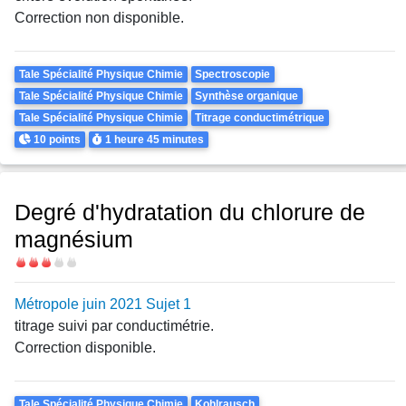
Correction non disponible.
Theme
Tale Spécialité Physique Chimie
Spectroscopie
Tale Spécialité Physique Chimie
Synthèse organique
Tale Spécialité Physique Chimie
Titrage conductimétrique
Points
Durée
10 points
1 heure
45 minutes
Degré d'hydratation du chlorure de
magnésium
Difficulté
Métropole juin 2021 Sujet 1
titrage suivi par conductimétrie.
Correction disponible.
Theme
Tale Spécialité Physique Chimie
Kohlrausch