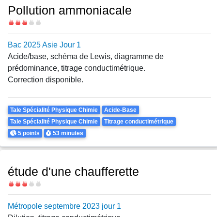
Pollution ammoniacale
Difficulté
Bac 2025 Asie Jour 1
Acide/base, schéma de Lewis, diagramme de
prédominance, titrage conductimétrique.
Correction disponible.
Theme
Tale Spécialité Physique Chimie
Acide-Base
Tale Spécialité Physique Chimie
Titrage conductimétrique
Points
Durée
5 points
53 minutes
étude d'une chaufferette
Difficulté
Métropole septembre 2023 jour 1