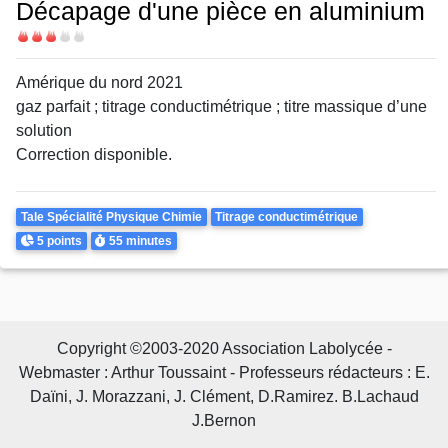
Décapage d'une pièce en aluminium
Difficulté
Amérique du nord 2021
gaz parfait ; titrage conductimétrique ; titre massique d’une
solution
Correction disponible.
Theme
Tale Spécialité Physique Chimie
Titrage conductimétrique
Points
Durée
5 points
55 minutes
Copyright ©2003-2020 Association Labolycée -
Webmaster : Arthur Toussaint - Professeurs rédacteurs : E.
Daïni, J. Morazzani, J. Clément, D.Ramirez. B.Lachaud
J.Bernon