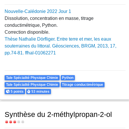
Nouvelle-Calédonie 2022 Jour 1
Dissolution, concentration en masse, titrage
conductimétrique, Python.
Correction disponible.
Thèse Nathalie Dörfliger. Entre terre et mer, les eaux
souterraines du littoral. Géosciences, BRGM, 2013, 17,
pp.74-81. ffhal-01062271
Theme
Tale Spécialité Physique Chimie
Python
Tale Spécialité Physique Chimie
Titrage conductimétrique
Points
Durée
5 points
53 minutes
Synthèse du 2-méthylpropan-2-ol
Difficulté