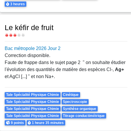
Durée
3 heures
Le kéfir de fruit
Difficulté
Bac métropole 2026 Jour 2
Correction disponible.
Faute de frappe dans le sujet page 2 " on souhaite étudier
l'évolution des quantités de matière des espèces Cl-,
Ag+
et AgCl [...] " et non Na+.
Theme
Tale Spécialité Physique Chimie
Cinétique
Tale Spécialité Physique Chimie
Spectroscopie
Tale Spécialité Physique Chimie
Synthèse organique
Tale Spécialité Physique Chimie
Titrage conductimétrique
Points
Durée
9 points
1 heure
35 minutes