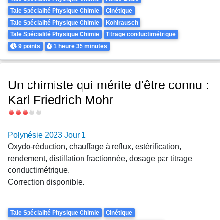
Tale Spécialité Physique Chimie
Cinétique
Tale Spécialité Physique Chimie
Kohlrausch
Tale Spécialité Physique Chimie
Titrage conductimétrique
Points
Durée
9 points
1 heure
35 minutes
Un chimiste qui mérite d'être connu :
Karl Friedrich Mohr
Difficulté
Polynésie 2023 Jour 1
Oxydo-réduction, chauffage à reflux, estérification,
rendement, distillation fractionnée, dosage par titrage
conductimétrique.
Correction disponible.
Theme
Tale Spécialité Physique Chimie
Cinétique