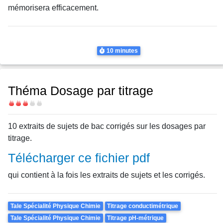
mémorisera efficacement.
Thème
Titrage conductimétrique
Titrage pH-métrique
Durée
10 minutes
Théma Dosage par titrage
Difficulté
10 extraits de sujets de bac corrigés sur les dosages par
titrage.
Télécharger ce fichier pdf
qui contient à la fois les extraits de sujets et les corrigés.
Theme
Tale Spécialité Physique Chimie
Titrage conductimétrique
Tale Spécialité Physique Chimie
Titrage pH-métrique