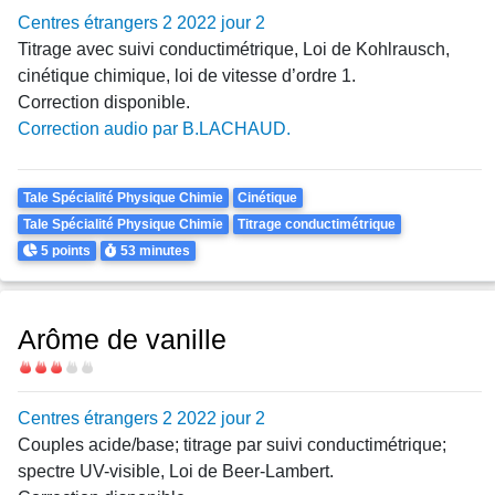
Centres étrangers 2 2022 jour 2
Titrage avec suivi conductimétrique, Loi de Kohlrausch,
cinétique chimique, loi de vitesse d’ordre 1.
Correction disponible.
Correction audio par B.LACHAUD.
Theme
Tale Spécialité Physique Chimie
Cinétique
Tale Spécialité Physique Chimie
Titrage conductimétrique
Points
Durée
5 points
53 minutes
Arôme de vanille
Difficulté
Centres étrangers 2 2022 jour 2
Couples acide/base; titrage par suivi conductimétrique;
spectre UV-visible, Loi de Beer-Lambert.