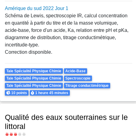
Amérique du sud 2022 Jour 1
Schéma de Lewis, spectroscopie IR, calcul concentration
en quantité à partir du titre et de la masse volumique,
acide-base, force d'un acide, Ka, relation entre pH et pKa,
diagramme de distribution, titrage conductimétrique,
incertitude-type.
Correction disponible.
Theme
Tale Spécialité Physique Chimie
Acide-Base
Tale Spécialité Physique Chimie
Spectroscopie
Tale Spécialité Physique Chimie
Titrage conductimétrique
Points
Durée
10 points
1 heure
45 minutes
Qualité des eaux souterraines sur le
littoral
Difficulté