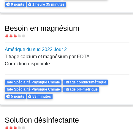
Points
Durée
9 points
1 heure
35 minutes
Besoin en magnésium
Difficulté
Amérique du sud 2022 Jour 2
Titrage calcium et magnésium par EDTA
Correction disponible.
Theme
Tale Spécialité Physique Chimie
Titrage conductimétrique
Tale Spécialité Physique Chimie
Titrage pH-métrique
Points
Durée
5 points
53 minutes
Solution désinfectante
Difficulté