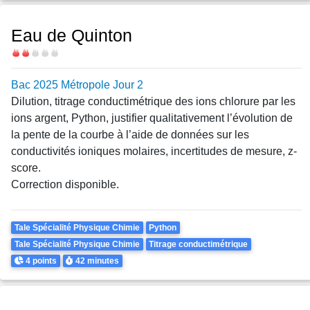
Eau de Quinton
Difficulté
Bac 2025 Métropole Jour 2
Dilution, titrage conductimétrique des ions chlorure par les
ions argent, Python, justifier qualitativement l’évolution de
la pente de la courbe à l’aide de données sur les
conductivités ioniques molaires, incertitudes de mesure, z-
score.
Correction disponible.
Theme
Tale Spécialité Physique Chimie
Python
Tale Spécialité Physique Chimie
Titrage conductimétrique
Points
Durée
4 points
42 minutes