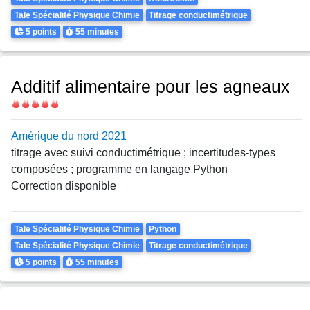
Tale Spécialité Physique Chimie
Titrage conductimétrique
Points
Durée
5 points
55 minutes
Additif alimentaire pour les agneaux
Difficulté
Amérique du nord 2021
titrage avec suivi conductimétrique ; incertitudes-types
composées ; programme en langage Python
Correction disponible
Theme
Tale Spécialité Physique Chimie
Python
Tale Spécialité Physique Chimie
Titrage conductimétrique
Points
Durée
5 points
55 minutes