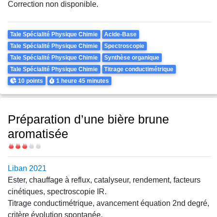
Correction non disponible.
Theme
Tale Spécialité Physique Chimie
Acide-Base
Tale Spécialité Physique Chimie
Spectroscopie
Tale Spécialité Physique Chimie
Synthèse organique
Tale Spécialité Physique Chimie
Titrage conductimétrique
Points
Durée
10 points
1 heure
45 minutes
Préparation d’une bière brune
aromatisée
Difficulté
Liban 2021
Ester, chauffage à reflux, catalyseur, rendement, facteurs
cinétiques, spectroscopie IR.
Titrage conductimétrique, avancement équation 2nd degré,
critère évolution spontanée.