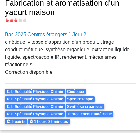
Fabrication et aromatisation d'un
yaourt maison
Difficulté
Bac 2025 Centres étrangers 1 Jour 2
cinétique, vitesse d'apparition d'un produit, titrage
conductimétrique, synthèse organique, extraction liquide-
liquide, spectroscopie IR, rendement, mécanismes
réactionnels.
Correction disponible.
Theme
Tale Spécialité Physique Chimie
Cinétique
Tale Spécialité Physique Chimie
Spectroscopie
Tale Spécialité Physique Chimie
Synthèse organique
Tale Spécialité Physique Chimie
Titrage conductimétrique
Points
Durée
9 points
1 heure
35 minutes