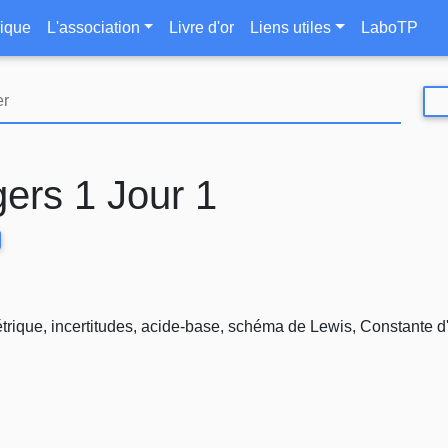
Aller
le
ique
L'association
Livre d'or
Liens utiles
LaboTP
au
contenu
principal
ers 1 Jour 1
ique, incertitudes, acide-base, schéma de Lewis, Constante d'a