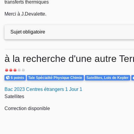
transferts thermiques
Merci à J.Devalette.
Sujet obligatoire
Exercices
à la recherche d'une autre Ter
Difficulté
Points
Theme
D
6 points
Tale Spécialité Physique Chimie
Satellites, Lois de Kepler
Bac 2023 Centres étrangers 1 Jour 1
Satellites
Correction disponible