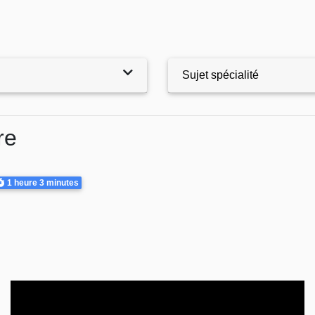
Sujet spécialité
re
urée
1 heure
3 minutes
Video