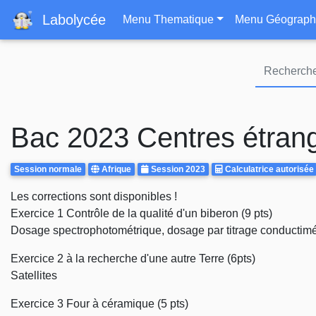
Navigation principa
Labolycée
Menu Thematique
Menu Géograph
Bac 2023 Centres étrang
Rattrapages
Centre
Annee
Calculatrice
Session normale
Afrique
Session 2023
Calculatrice autorisée
d'examen
Autorisee
Body
Les corrections sont disponibles !
Exercice 1 Contrôle de la qualité d'un biberon (9 pts)
Dosage spectrophotométrique, dosage par titrage conductimétr
Exercice 2 à la recherche d'une autre Terre (6pts)
Satellites
Exercice 3 Four à céramique (5 pts)